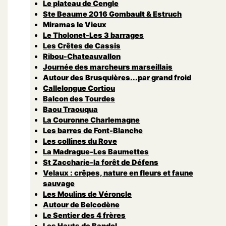
Le plateau de Cengle
Ste Beaume 2016 Gombault & Estruch
Miramas le Vieux
Le Tholonet-Les 3 barrages
Les Crêtes de Cassis
Ribou-Chateauvallon
Journée des marcheurs marseillais
Autour des Brusquières...par grand froid
Callelongue Cortiou
Balcon des Tourdes
Baou Traouqua
La Couronne Charlemagne
Les barres de Font-Blanche
Les collines du Rove
La Madrague-Les Baumettes
St Zaccharie-la forêt de Défens
Velaux : crêpes, nature en fleurs et faune
sauvage
Les Moulins de Véroncle
Autour de Belcodène
Le Sentier des 4 frères
Les Hauts de Bandol