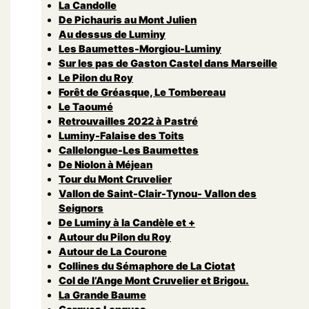
La Candolle
De Pichauris au Mont Julien
Au dessus de Luminy
Les Baumettes-Morgiou-Luminy
Sur les pas de Gaston Castel dans Marseille
Le Pilon du Roy
Forêt de Gréasque, Le Tombereau
Le Taoumé
Retrouvailles 2022 à Pastré
Luminy-Falaise des Toits
Callelongue-Les Baumettes
De Niolon à Méjean
Tour du Mont Cruvelier
Vallon de Saint-Clair-Tynou- Vallon des
Seignors
De Luminy à la Candèle et +
Autour du Pilon du Roy
Autour de La Courone
Collines du Sémaphore de La Ciotat
Col de l’Ange Mont Cruvelier et Brigou.
La Grande Baume