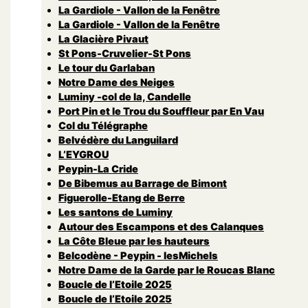
La Gardiole - Vallon de la Fenêtre
La Gardiole - Vallon de la Fenêtre
La Glacière Pivaut
St Pons-Cruvelier-St Pons
Le tour du Garlaban
Notre Dame des Neiges
Luminy -col de la, Candelle
Port Pin et le Trou du Souffleur par En Vau
Col du Télégraphe
Belvédère du Languilard
L’EYGROU
Peypin-La Cride
De Bibemus au Barrage de Bimont
Figuerolle-Etang de Berre
Les santons de Luminy
Autour des Escampons et des Calanques
La Côte Bleue par les hauteurs
Belcodène - Peypin - lesMichels
Notre Dame de la Garde par le Roucas Blanc
Boucle de l’Etoile 2025
Boucle de l’Etoile 2025