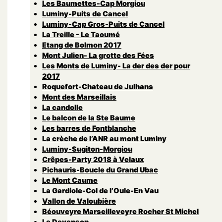
Les Baumettes-Cap Morgiou
Luminy-Puits de Cancel
Luminy-Cap Gros-Puits de Cancel
La Treille - Le Taoumé
Etang de Bolmon 2017
Mont Julien- La grotte des Fées
Les Monts de Luminy- La der des der pour
2017
Roquefort-Chateau de Julhans
Mont des Marseillais
La candolle
Le balcon de la Ste Baume
Les barres de Fontblanche
La crèche de l’ANR au mont Luminy
Luminy-Sugiton-Morgiou
Crêpes-Party 2018 à Velaux
Pichauris-Boucle du Grand Ubac
Le Mont Caume
La Gardiole-Col de l’Oule-En Vau
Vallon de Valoubière
Béouveyre Marseilleveyre Rocher St Michel
Le Devenson