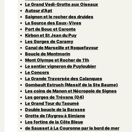
Le Grand Vedi-Grotte aux Oiseaux
Autour d’Apt
Saignon et le rocher des druides
La Source des Eaux-Vives
Port de Bouc et Caronte
Kirbon et St Jean du Puy
Les Gorges de Caramy
Canal de Marseille et Roquefavour
Boucle de Montmorin
Mont Olympe et Rocher de 11h
Le sentier vigneron de Puyloubier
Le Concors
La Grande Traversée des Calanques
Gombault Estruch (Massif de la Ste Baume)
Les coins de Manon et Nécropole de Signes
Les gorges de Trévans (04)
Le Grand Tour du Taoumé
Double boucle de la Barasse
Grotte de l’Aygrou à Simiane
Les fortins de la Côte Bleue
de Sausset à La Couronne par le bord de mer