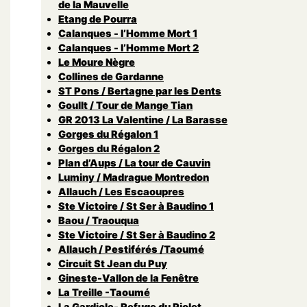
de la Mauvelle
Etang de Pourra
Calanques - l’Homme Mort 1
Calanques - l’Homme Mort 2
Le Moure Nègre
Collines de Gardanne
ST Pons / Bertagne par les Dents
Goullt / Tour de Mange Tian
GR 2013 La Valentine / La Barasse
Gorges du Régalon 1
Gorges du Régalon 2
Plan d’Aups / La tour de Cauvin
Luminy / Madrague Montredon
Allauch / Les Escaoupres
Ste Victoire / St Ser à Baudino 1
Baou / Traouqua
Ste Victoire / St Ser à Baudino 2
Allauch / Pestiférés /Taoumé
Circuit St Jean du Puy
Gineste-Vallon de la Fenêtre
La Treille -Taoumé
La Gardiole- Refuge du Piolet