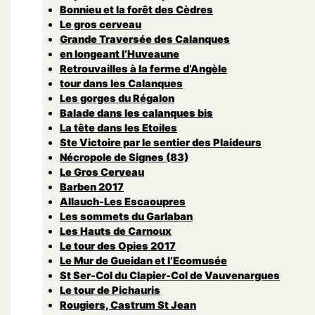
Bonnieu et la forêt des Cèdres
Le gros cerveau
Grande Traversée des Calanques
en longeant l’Huveaune
Retrouvailles à la ferme d’Angèle
tour dans les Calanques
Les gorges du Régalon
Balade dans les calanques bis
La tête dans les Etoiles
Ste Victoire par le sentier des Plaideurs
Nécropole de Signes (83)
Le Gros Cerveau
Barben 2017
Allauch-Les Escaoupres
Les sommets du Garlaban
Les Hauts de Carnoux
Le tour des Opies 2017
Le Mur de Gueidan et l’Ecomusée
St Ser-Col du Clapier-Col de Vauvenargues
Le tour de Pichauris
Rougiers, Castrum St Jean