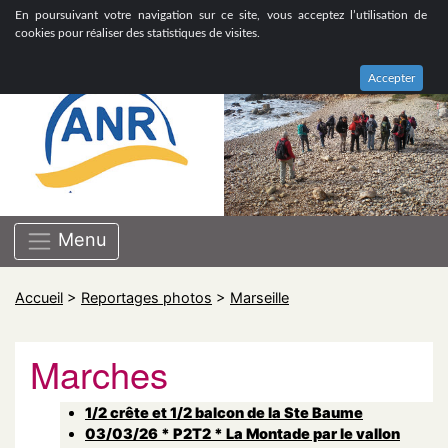
ASSOCIATION NATIONALE DE RETRAITÉS GROUPE
En poursuivant votre navigation sur ce site, vous acceptez l’utilisation de
BOUCHES-DU-RHÔNE
cookies pour réaliser des statistiques de visites.
Accepter
Menu
Accueil
>
Reportages photos
>
Marseille
Marches
1/2 crête et 1/2 balcon de la Ste Baume
03/03/26 * P2T2 * La Montade par le vallon