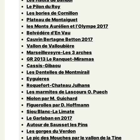
Le Pilon du Roy
Les bories de Cornillon
Plateau de Montaiguet
les Monts Aurélien et l’Olympe 2017
Belvédére d’En Vau
Cauvin Bertagne Betton 2017
Vallon de Valloubière
Marseilleveyre-Les 3 arches
GR 2013 Le Ranquet-Miramas
Cassis-Gibaou
Les Dentelles de Montmirail
Eyguieres
Roquefort-Chateau Julhans
Les marmites de Lascours O. Puech
Niolon par M. Guichard
Figuerolles par D. Hoffmann
Siou Blanc-La Limate
Le Garlaban en 2017
Autour de Sausset les Pins
Les gorges du Verdon
Le pic des Mouches par le vallon de la Tine