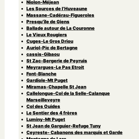
Niolon-Méjean
Les Sources de l’Huveaune
Massane-Cadérau-Figueroles
Presqu’île de Giens
Ballade autour de La Couronne
Le Vieux Rougiers
Cuges-Le Gros Driou
Auriol-Pic de Bertagne
cassis-Gibaou
St Zac-Bergerie de Peyruis
Meyrargues-Le Pas Etroit
Font-Blanche
Gardiole-Mt Puget
Miramas-Chapelle St Jean
Callelongue-Col de la Selle-Calanque
Marseilleveyre
Col des Ouides
Le Sentier des 4 frères
Luminy-Mt Puget
St Jean de Garguier-Refuge Tuny
Ceyreste- Cabanons des marquis et Garde
Montagne de Lare