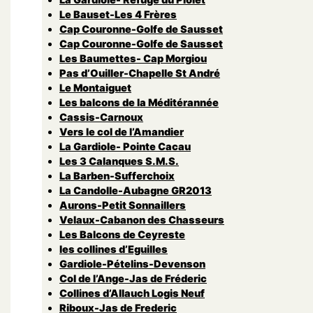
Le Bauset-Les 4 Frères
Cap Couronne-Golfe de Sausset
Cap Couronne-Golfe de Sausset
Les Baumettes- Cap Morgiou
Pas d’Ouiller-Chapelle St André
Le Montaiguet
Les balcons de la Méditérannée
Cassis-Carnoux
Vers le col de l’Amandier
La Gardiole- Pointe Cacau
Les 3 Calanques S.M.S.
La Barben-Sufferchoix
La Candolle-Aubagne GR2013
Aurons-Petit Sonnaillers
Velaux-Cabanon des Chasseurs
Les Balcons de Ceyreste
les collines d’Eguilles
Gardiole-Pételins-Devenson
Col de l’Ange-Jas de Fréderic
Collines d’Allauch Logis Neuf
Riboux-Jas de Frederic