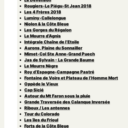
Rougiers-Le Piégu-St Jean 2018
Les 4 Frères 2018
Luminy-Callelongue
Niolon & la Côte Bleue
Les Gorges du Régalon
Le Mourre d’Agnis
Intégrale Chaîne de l’Etoile
Aurons, Plaine du Sonnailler
Mimet-Col Ste Anne-Grand Puech
Jas de Sylvain - La Grande Baume
Le Mourre Nègre
Roy d’Espagne-Campagne Pastré
Fontaine de Voire et Plateau de l’Homme Mort
Oppède le Vieux
Cap Sicié
Autour du Mt Faron sous la pluie
Grande Traversée des Calanque Inversée
Riboux / Les antennes
Tour du Colorado
Les îles du Frioul
Forts de la Côte Bleue