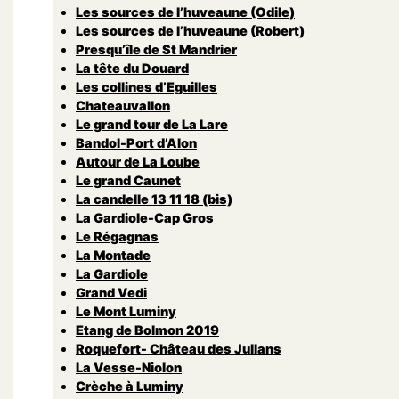
Les sources de l’huveaune (Odile)
Les sources de l’huveaune (Robert)
Presqu’île de St Mandrier
La tête du Douard
Les collines d’Eguilles
Chateauvallon
Le grand tour de La Lare
Bandol-Port d’Alon
Autour de La Loube
Le grand Caunet
La candelle 13 11 18 (bis)
La Gardiole-Cap Gros
Le Régagnas
La Montade
La Gardiole
Grand Vedi
Le Mont Luminy
Etang de Bolmon 2019
Roquefort- Château des Jullans
La Vesse-Niolon
Crèche à Luminy