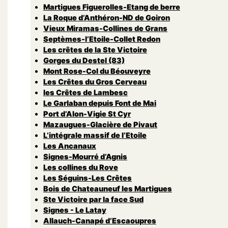
Martigues Figuerolles-Etang de berre
La Roque d’Anthéron-ND de Goiron
Vieux Miramas-Collines de Grans
Septèmes-l’Etoile-Collet Redon
Les crêtes de la Ste Victoire
Gorges du Destel (83)
Mont Rose-Col du Béouveyre
Les Crêtes du Gros Cerveau
les Crêtes de Lambesc
Le Garlaban depuis Font de Mai
Port d’Alon-Vigie St Cyr
Mazaugues-Glacière de Pivaut
L’intégrale massif de l’Etoile
Les Ancanaux
Signes-Mourré d’Agnis
Les collines du Rove
Les Séguins-Les Crêtes
Bois de Chateauneuf les Martigues
Ste Victoire par la face Sud
Signes - Le Latay
Allauch-Canapé d’Escaoupres