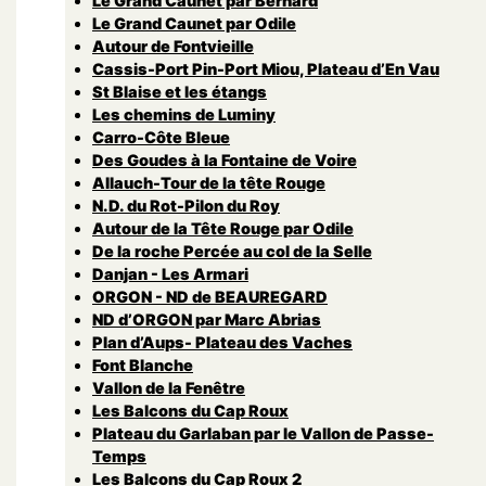
Le Grand Caunet par Bernard
Le Grand Caunet par Odile
Autour de Fontvieille
Cassis-Port Pin-Port Miou, Plateau d’En Vau
St Blaise et les étangs
Les chemins de Luminy
Carro-Côte Bleue
Des Goudes à la Fontaine de Voire
Allauch-Tour de la tête Rouge
N.D. du Rot-Pilon du Roy
Autour de la Tête Rouge par Odile
De la roche Percée au col de la Selle
Danjan - Les Armari
ORGON - ND de BEAUREGARD
ND d’ORGON par Marc Abrias
Plan d’Aups- Plateau des Vaches
Font Blanche
Vallon de la Fenêtre
Les Balcons du Cap Roux
Plateau du Garlaban par le Vallon de Passe-
Temps
Les Balcons du Cap Roux 2