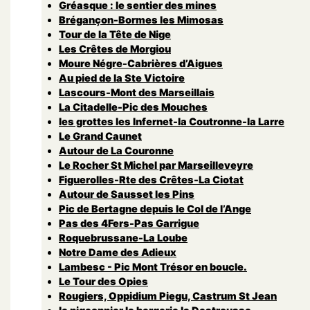
Gréasque : le sentier des mines
Brégançon-Bormes les Mimosas
Tour de la Tête de Nige
Les Crêtes de Morgiou
Moure Négre-Cabrières d’Aigues
Au pied de la Ste Victoire
Lascours-Mont des Marseillais
La Citadelle-Pic des Mouches
les grottes les Infernet-la Coutronne-la Larre
Le Grand Caunet
Autour de La Couronne
Le Rocher St Michel par Marseilleveyre
Figuerolles-Rte des Crêtes-La Ciotat
Autour de Sausset les Pins
Pic de Bertagne depuis le Col de l’Ange
Pas des 4Fers-Pas Garrigue
Roquebrussane-La Loube
Notre Dame des Adieux
Lambesc - Pic Mont Trésor en boucle.
Le Tour des Opies
Rougiers, Oppidium Piegu, Castrum St Jean