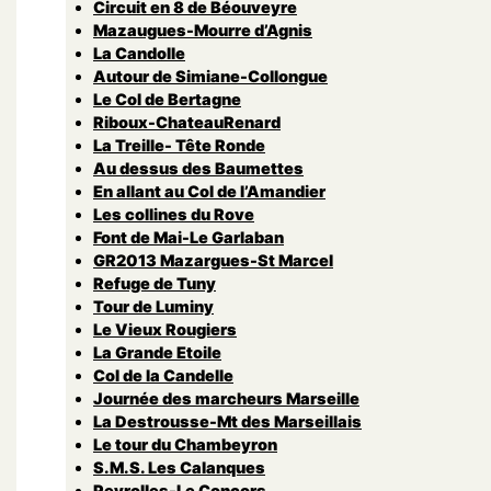
Circuit en 8 de Béouveyre
Mazaugues-Mourre d’Agnis
La Candolle
Autour de Simiane-Collongue
Le Col de Bertagne
Riboux-ChateauRenard
La Treille- Tête Ronde
Au dessus des Baumettes
En allant au Col de l’Amandier
Les collines du Rove
Font de Mai-Le Garlaban
GR2013 Mazargues-St Marcel
Refuge de Tuny
Tour de Luminy
Le Vieux Rougiers
La Grande Etoile
Col de la Candelle
Journée des marcheurs Marseille
La Destrousse-Mt des Marseillais
Le tour du Chambeyron
S.M.S. Les Calanques
Peyrolles-Le Concors