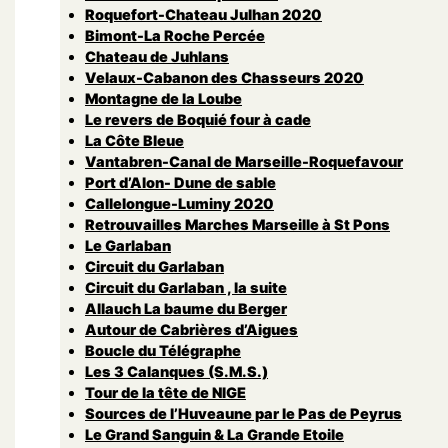
Roquefort-Chateau Julhan 2020
Bimont-La Roche Percée
Chateau de Juhlans
Velaux-Cabanon des Chasseurs 2020
Montagne de la Loube
Le revers de Boquié four à cade
La Côte Bleue
Vantabren-Canal de Marseille-Roquefavour
Port d’Alon- Dune de sable
Callelongue-Luminy 2020
Retrouvailles Marches Marseille à St Pons
Le Garlaban
Circuit du Garlaban
Circuit du Garlaban , la suite
Allauch La baume du Berger
Autour de Cabrières d’Aigues
Boucle du Télégraphe
Les 3 Calanques (S.M.S.)
Tour de la tête de NIGE
Sources de l’Huveaune par le Pas de Peyrus
Le Grand Sanguin & La Grande Etoile