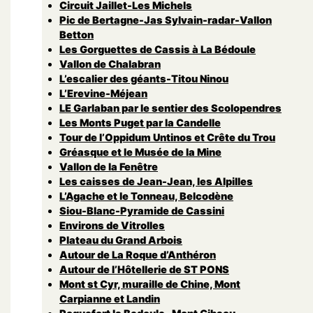
Circuit Jaillet-Les Michels
Pic de Bertagne-Jas Sylvain-radar-Vallon
Betton
Les Gorguettes de Cassis à La Bédoule
Vallon de Chalabran
L’escalier des géants-Titou Ninou
L’Erevine-Méjean
LE Garlaban par le sentier des Scolopendres
Les Monts Puget par la Candelle
Tour de l’Oppidum Untinos et Crête du Trou
Gréasque et le Musée de la Mine
Vallon de la Fenêtre
Les caisses de Jean-Jean, les Alpilles
L’Agache et le Tonneau, Belcodène
Siou-Blanc-Pyramide de Cassini
Environs de Vitrolles
Plateau du Grand Arbois
Autour de La Roque d’Anthéron
Autour de l’Hôtellerie de ST PONS
Mont st Cyr, muraille de Chine, Mont
Carpianne et Landin