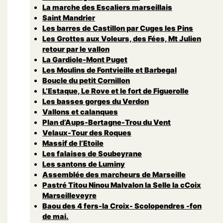
La marche des Escaliers marseillais
Saint Mandrier
Les barres de Castillon par Cuges les Pins
Les Grottes aux Voleurs, des Fées, Mt Julien
retour par le vallon
La Gardiole-Mont Puget
Les Moulins de Fontvieille et Barbegal
Boucle du petit Cornillon
L’Estaque, Le Rove et le fort de Figuerolle
Les basses gorges du Verdon
Vallons et calanques
Plan d’Aups-Bertagne-Trou du Vent
Velaux-Tour des Roques
Massif de l’Etoile
Les falaises de Soubeyrane
Les santons de Luminy
Assemblée des marcheurs de Marseille
Pastré Titou Ninou Malvalon la Selle la cCoix
Marseilleveyre
Baou des 4 fers-la Croix- Scolopendres -fon
de mai.