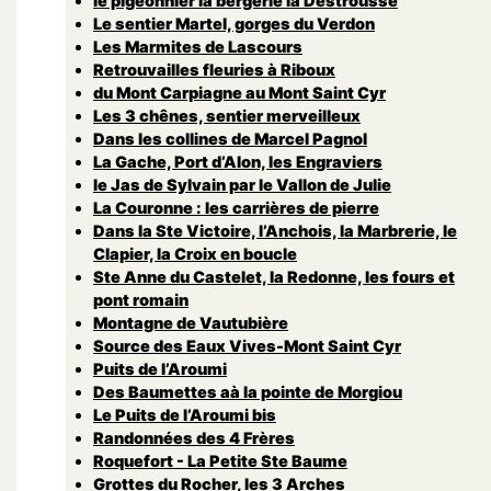
le pigeonnier la bergerie la Destrousse
Le sentier Martel, gorges du Verdon
Les Marmites de Lascours
Retrouvailles fleuries à Riboux
du Mont Carpiagne au Mont Saint Cyr
Les 3 chênes, sentier merveilleux
Dans les collines de Marcel Pagnol
La Gache, Port d’Alon, les Engraviers
le Jas de Sylvain par le Vallon de Julie
La Couronne : les carrières de pierre
Dans la Ste Victoire, l’Anchois, la Marbrerie, le
Clapier, la Croix en boucle
Ste Anne du Castelet, la Redonne, les fours et
pont romain
Montagne de Vautubière
Source des Eaux Vives-Mont Saint Cyr
Puits de l’Aroumi
Des Baumettes aà la pointe de Morgiou
Le Puits de l’Aroumi bis
Randonnées des 4 Frères
Roquefort - La Petite Ste Baume
Grottes du Rocher, les 3 Arches