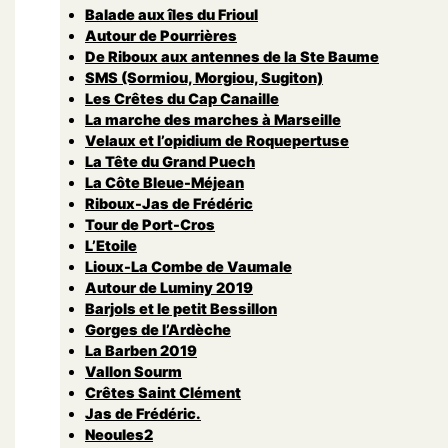
Balade aux îles du Frioul
Autour de Pourrières
De Riboux aux antennes de la Ste Baume
SMS (Sormiou, Morgiou, Sugiton)
Les Crêtes du Cap Canaille
La marche des marches à Marseille
Velaux et l’opidium de Roquepertuse
La Tête du Grand Puech
La Côte Bleue-Méjean
Riboux-Jas de Frédéric
Tour de Port-Cros
L’Etoile
Lioux-La Combe de Vaumale
Autour de Luminy 2019
Barjols et le petit Bessillon
Gorges de l’Ardèche
La Barben 2019
Vallon Sourm
Crêtes Saint Clément
Jas de Frédéric.
Neoules2