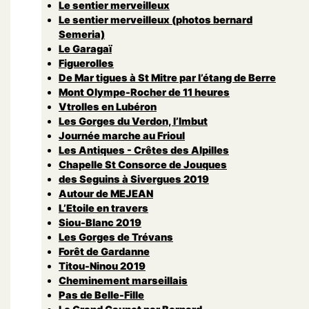
Le sentier merveilleux
Le sentier merveilleux (photos bernard
Semeria)
Le Garagaï
Figuerolles
De Mar tigues à St Mitre par l’étang de Berre
Mont Olympe-Rocher de 11 heures
Vtrolles en Lubéron
Les Gorges du Verdon, l’Imbut
Journée marche au Frioul
Les Antiques - Crêtes des Alpilles
Chapelle St Consorce de Jouques
des Seguins à Sivergues 2019
Autour de MEJEAN
L’Etoile en travers
Siou-Blanc 2019
Les Gorges de Trévans
Forêt de Gardanne
Titou-Ninou 2019
Cheminement marseillais
Pas de Belle-Fille