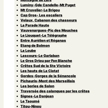
Luminy-Gde Candelle-Mt Puget
Mt Cruvelier-Le Brigou
Cap Gros- Les escaliers
Velaux, Cabanon des chasseurs
La Parade Haute
Vauvenargues-Pic des Mouches
Le Liouquet-Le Télégraphe
Entre Aurèlien et Réganas
Etang de Bolmon
La Loube
Lascours-Le Garlaban
Le Gros Driou par Fon Blanche
Crêtes Sud de la Ste Victoire
Les hauts de La Ciotat
Gordes-Gorges de la Sénancole
Pichauris-Mont des Marseillais
Les bories de Salon
Traversée des calanques par les crêtes
Signes-Le Danjean
Le Taoumé
Titou-Ninou