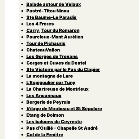
Balade autour de Velaux
Pastré-Titou Ninou
Ste Baume-Le Paradis
Les 4 Frères
Carry, Tour du Romaron
Pourcieux-Mont Aurélien
Tour de Pichauris
ChateauVallon
Les Gorges de Trevans
Gorges et Cuves du Destel
Ste Victoire par le Pas du Clapier
La montagne de Lare
L’Espigoulier par Tuny
La Chartreuse de Montrieux
Les Ancannaux
Bergerie de Peyruis
Vilage de Mirabeau et St Sépulcre
Etang de Bolmon
Les balcons de Ceyreste
Pas d’Ouillé - Chapelle St André
Col de la Fenêtre