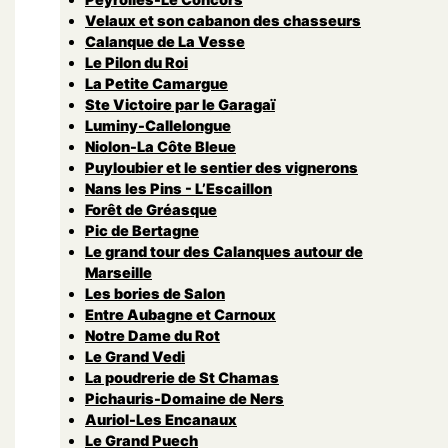
Velaux et son cabanon des chasseurs
Calanque de La Vesse
Le Pilon du Roi
La Petite Camargue
Ste Victoire par le Garagaï
Luminy-Callelongue
Niolon-La Côte Bleue
Puyloubier et le sentier des vignerons
Nans les Pins - L’Escaillon
Forêt de Gréasque
Pic de Bertagne
Le grand tour des Calanques autour de
Marseille
Les bories de Salon
Entre Aubagne et Carnoux
Notre Dame du Rot
Le Grand Vedi
La poudrerie de St Chamas
Pichauris-Domaine de Ners
Auriol-Les Encanaux
Le Grand Puech