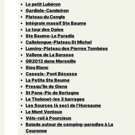
Le petit Lubéron
Gardiole-Candeiron
Plateau du Cengle
Intégrale massif Ste Baume
Le tour des Opies
Ste Baume-Le Paradis
Callelongue-Plateau St Michel
Luminy-Plateau des Pierres Tombées
Vallons de La Barasse
GR2013 dans Marseille
Siou Blanc
Casssis- Pont Bécasse
La Petite Ste Baume
Presqu’île de Giens
St Pons-Pic de Bertagne
Le Tholonet-les 3 barrages
Les Sources (à sec) de l’Huveaune
Le Mont Ventoux
Vélo-rail à Pourcieux
Balade autour de camping-paradise à La
Couronne