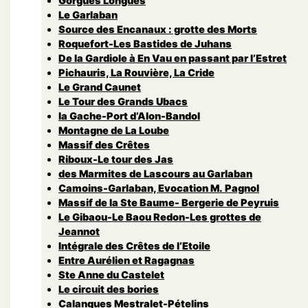
Gorgues Longues
Le Garlaban
Source des Encanaux : grotte des Morts
Roquefort-Les Bastides de Juhans
De la Gardiole à En Vau en passant par l’Estret
Pichauris, La Rouvière, La Cride
Le Grand Caunet
Le Tour des Grands Ubacs
la Gache-Port d’Alon-Bandol
Montagne de La Loube
Massif des Crêtes
Riboux-Le tour des Jas
des Marmites de Lascours au Garlaban
Camoins-Garlaban, Evocation M. Pagnol
Massif de la Ste Baume- Bergerie de Peyruis
Le Gibaou-Le Baou Redon-Les grottes de
Jeannot
Intégrale des Crêtes de l’Etoile
Entre Aurélien et Ragagnas
Ste Anne du Castelet
Le circuit des bories
Calanques Mestralet-Pételins