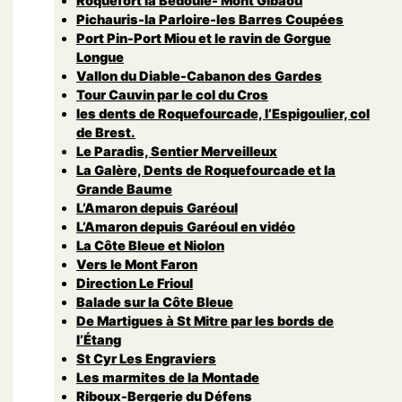
Roquefort la Bedoule- Mont Gibaou
Pichauris-la Parloire-les Barres Coupées
Port Pin-Port Miou et le ravin de Gorgue
Longue
Vallon du Diable-Cabanon des Gardes
Tour Cauvin par le col du Cros
les dents de Roquefourcade, l’Espigoulier, col
de Brest.
Le Paradis, Sentier Merveilleux
La Galère, Dents de Roquefourcade et la
Grande Baume
L’Amaron depuis Garéoul
L’Amaron depuis Garéoul en vidéo
La Côte Bleue et Niolon
Vers le Mont Faron
Direction Le Frioul
Balade sur la Côte Bleue
De Martigues à St Mitre par les bords de
l’Étang
St Cyr Les Engraviers
Les marmites de la Montade
Riboux-Bergerie du Défens