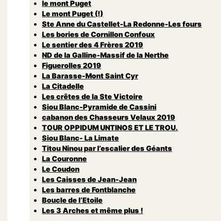
le mont Puget
Le mont Puget (!)
Ste Anne du Castellet-La Redonne-Les fours
Les bories de Cornillon Confoux
Le sentier des 4 Frères 2019
ND de la Galline-Massif de la Nerthe
Figuerolles 2019
La Barasse-Mont Saint Cyr
La Citadelle
Les crêtes de la Ste Victoire
Siou Blanc-Pyramide de Cassini
cabanon des Chasseurs Velaux 2019
TOUR OPPIDUM UNTINOS ET LE TROU.
Siou Blanc- La Limate
Titou Ninou par l’escalier des Géants
La Couronne
Le Coudon
Les Caisses de Jean-Jean
Les barres de Fontblanche
Boucle de l’Etoile
Les 3 Arches et même plus !