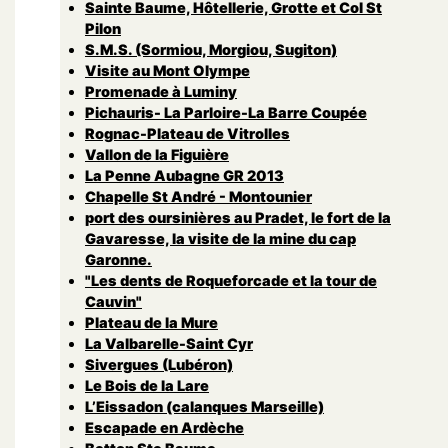
Sainte Baume, Hôtellerie, Grotte et Col St
Pilon
S.M.S. (Sormiou, Morgiou, Sugiton)
Visite au Mont Olympe
Promenade à Luminy
Pichauris- La Parloire-La Barre Coupée
Rognac-Plateau de Vitrolles
Vallon de la Figuière
La Penne Aubagne GR 2013
Chapelle St André - Montounier
port des oursinières au Pradet, le fort de la
Gavaresse, la visite de la mine du cap
Garonne.
"Les dents de Roqueforcade et la tour de
Cauvin"
Plateau de la Mure
La Valbarelle-Saint Cyr
Sivergues (Lubéron)
Le Bois de la Lare
L’Eissadon (calanques Marseille)
Escapade en Ardèche