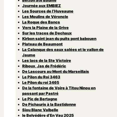
Betton Ste Baume
Journée aux EMBIEZ
Les Sources de l’Huveaune
Les Moulins de Véroncle
La Roque des Bancs
Vers la Plaine de la Grive
Sur les traces de Dechaux
Kirbon saint jean du puits pont babouen
Plateau de Beaumont
La Calanque des eaux salées et le vallon de
Jaume
Les lacs de la Ste Victoire
Riboux, Jas de Frédéric
De Lascours au Mont du Marseillais
Le Pilon du Roi 3463
Le Pilon du roi 3465
De la fontaine de Voire à Titou Ninou en
passant par Pastré
Le Pic de Bertagne
De Pichauris à la Bastidonne
Siou Blanc Valbelle
le Belvédère d’En Vau 2025