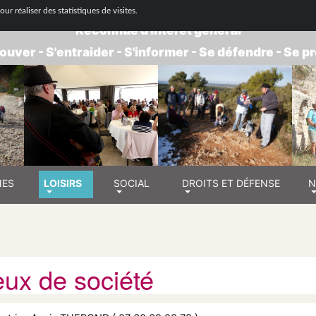
 NATIONALE DE RETRAITÉS - GROUPE BOUC
ur réaliser des statistiques de visites.
Reconnue d'intérêt général
ouver - S'entraider - S'informer - Se défendre - Se 
NES
LOISIRS
SOCIAL
DROITS ET DÉFENSE
N
eux de société