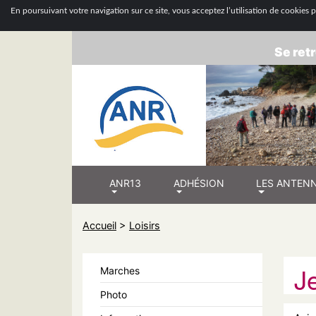
ASSOCIATION
En poursuivant votre navigation sur ce site, vous acceptez l’utilisation de cookies po
Se retr
ANR13
ADHÉSION
LES ANTEN
Accueil
>
Loisirs
J
Marches
Photo