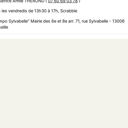
atrice Annie THEROND (
07 60 69 03 78
)
 les vendredis de 13h30 à 17h, Scrabble
po Sylvabelle" Mairie des 6e et 8e arr. 71, rue Sylvabelle - 13006
eille