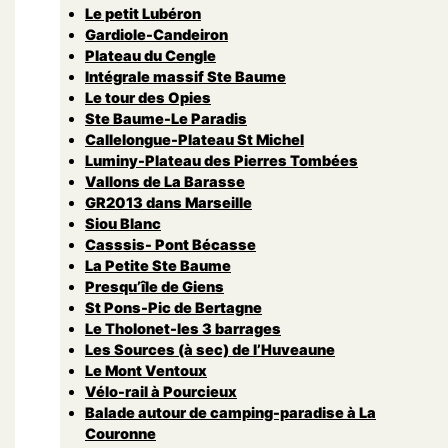
Le petit Lubéron
Gardiole-Candeiron
Plateau du Cengle
Intégrale massif Ste Baume
Le tour des Opies
Ste Baume-Le Paradis
Callelongue-Plateau St Michel
Luminy-Plateau des Pierres Tombées
Vallons de La Barasse
GR2013 dans Marseille
Siou Blanc
Casssis- Pont Bécasse
La Petite Ste Baume
Presqu’île de Giens
St Pons-Pic de Bertagne
Le Tholonet-les 3 barrages
Les Sources (à sec) de l’Huveaune
Le Mont Ventoux
Vélo-rail à Pourcieux
Balade autour de camping-paradise à La
Couronne