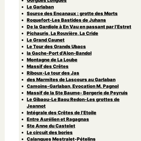
Gorgues Longues
Le Garlaban
Source des Encanaux : grotte des Morts
Roquefort-Les Bastides de Juhans
De la Gardiole à En Vau en passant par l’Estret
Pichauris, La Rouvière, La Cride
Le Grand Caunet
Le Tour des Grands Ubacs
la Gache-Port d’Alon-Bandol
Montagne de La Loube
Massif des Crêtes
Riboux-Le tour des Jas
des Marmites de Lascours au Garlaban
Camoins-Garlaban, Evocation M. Pagnol
Massif de la Ste Baume- Bergerie de Peyruis
Le Gibaou-Le Baou Redon-Les grottes de
Jeannot
Intégrale des Crêtes de l’Etoile
Entre Aurélien et Ragagnas
Ste Anne du Castelet
Le circuit des bories
Calanques Mestralet-Pételins