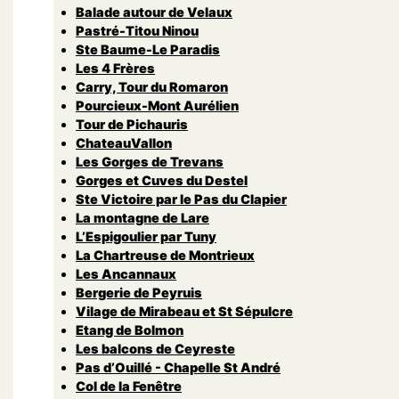
Balade autour de Velaux
Pastré-Titou Ninou
Ste Baume-Le Paradis
Les 4 Frères
Carry, Tour du Romaron
Pourcieux-Mont Aurélien
Tour de Pichauris
ChateauVallon
Les Gorges de Trevans
Gorges et Cuves du Destel
Ste Victoire par le Pas du Clapier
La montagne de Lare
L’Espigoulier par Tuny
La Chartreuse de Montrieux
Les Ancannaux
Bergerie de Peyruis
Vilage de Mirabeau et St Sépulcre
Etang de Bolmon
Les balcons de Ceyreste
Pas d’Ouillé - Chapelle St André
Col de la Fenêtre