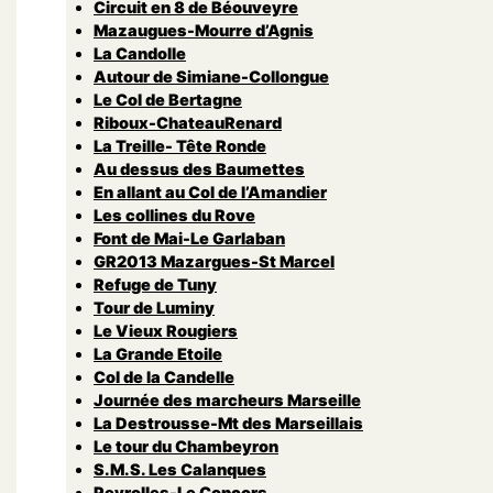
Circuit en 8 de Béouveyre
Mazaugues-Mourre d’Agnis
La Candolle
Autour de Simiane-Collongue
Le Col de Bertagne
Riboux-ChateauRenard
La Treille- Tête Ronde
Au dessus des Baumettes
En allant au Col de l’Amandier
Les collines du Rove
Font de Mai-Le Garlaban
GR2013 Mazargues-St Marcel
Refuge de Tuny
Tour de Luminy
Le Vieux Rougiers
La Grande Etoile
Col de la Candelle
Journée des marcheurs Marseille
La Destrousse-Mt des Marseillais
Le tour du Chambeyron
S.M.S. Les Calanques
Peyrolles-Le Concors