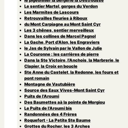
le pigeonnier la bergerie la Destrousse
Le sentier Martel, gorges du Verdon
Les Marmites de Lascours
Retrouvailles fleuries à Riboux
du Mont Carpiagne au Mont Saint Cyr
Les 3 chênes, sentier merveilleux
Dans les collines de Marcel Pagnol
La Gache, Port d’Alon, les Engraviers
le Jas de Sylvain par le Vallon de Julie
La Couronne : les carrières de pierre
Dans la Ste Victoire, l’Anchois, la Marbrerie, le
Clapier, la Croix en boucle
Ste Anne du Castelet, la Redonne, les fours et
pont romain
Montagne de Vautubière
Source des Eaux Vives-Mont Saint Cyr
Puits de l’Aroumi
Des Baumettes aà la pointe de Morgiou
Le Puits de l’Aroumi bis
Randonnées des 4 Frères
Roquefort - La Petite Ste Baume
Grottes du Rocher, les 3 Arches