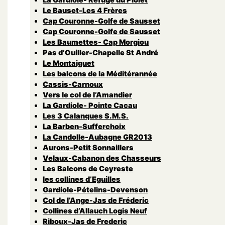
Le Bauset-Les 4 Frères
Cap Couronne-Golfe de Sausset
Cap Couronne-Golfe de Sausset
Les Baumettes- Cap Morgiou
Pas d’Ouiller-Chapelle St André
Le Montaiguet
Les balcons de la Méditérannée
Cassis-Carnoux
Vers le col de l’Amandier
La Gardiole- Pointe Cacau
Les 3 Calanques S.M.S.
La Barben-Sufferchoix
La Candolle-Aubagne GR2013
Aurons-Petit Sonnaillers
Velaux-Cabanon des Chasseurs
Les Balcons de Ceyreste
les collines d’Eguilles
Gardiole-Pételins-Devenson
Col de l’Ange-Jas de Fréderic
Collines d’Allauch Logis Neuf
Riboux-Jas de Frederic