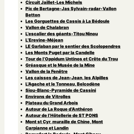
Circuit Jaillet-Les Michels
Pic de Bertagne-Jas Sylvain-radar-Vallon
Betton
Les Gorguettes de Cassis à La Bédoule
Vallon de Chalabran
L’escalier des géants-Titou Ninou
L’Erevine-Méjean
LE Garlaban par le sentier des Scolopendres
Les Monts Puget par la Candelle
Tour de l’Oppidum Untinos et Crête du Trou
Gréasque et le Musée de la Mine
Vallon de la Fenêtre
Les caisses de Jean-Jean, les Alpilles
L’Agache et le Tonneau, Belcodène
Siou-Blanc-Pyramide de Cassini
Environs de Vitrolles
Plateau du Grand Arbois
Autour de La Roque d’Anthéron
Autour de l’Hôtellerie de ST PONS
Mont st Cyr, muraille de Chine, Mont
Carpianne et Landin