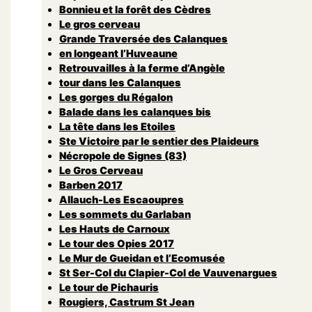
Bonnieu et la forêt des Cèdres
Le gros cerveau
Grande Traversée des Calanques
en longeant l’Huveaune
Retrouvailles à la ferme d’Angèle
tour dans les Calanques
Les gorges du Régalon
Balade dans les calanques bis
La tête dans les Etoiles
Ste Victoire par le sentier des Plaideurs
Nécropole de Signes (83)
Le Gros Cerveau
Barben 2017
Allauch-Les Escaoupres
Les sommets du Garlaban
Les Hauts de Carnoux
Le tour des Opies 2017
Le Mur de Gueidan et l’Ecomusée
St Ser-Col du Clapier-Col de Vauvenargues
Le tour de Pichauris
Rougiers, Castrum St Jean