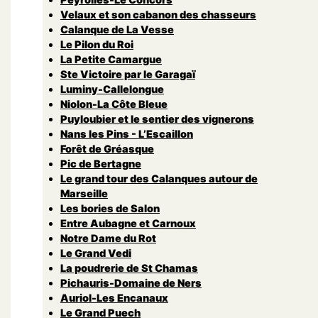
Velaux et son cabanon des chasseurs
Calanque de La Vesse
Le Pilon du Roi
La Petite Camargue
Ste Victoire par le Garagaï
Luminy-Callelongue
Niolon-La Côte Bleue
Puyloubier et le sentier des vignerons
Nans les Pins - L’Escaillon
Forêt de Gréasque
Pic de Bertagne
Le grand tour des Calanques autour de
Marseille
Les bories de Salon
Entre Aubagne et Carnoux
Notre Dame du Rot
Le Grand Vedi
La poudrerie de St Chamas
Pichauris-Domaine de Ners
Auriol-Les Encanaux
Le Grand Puech