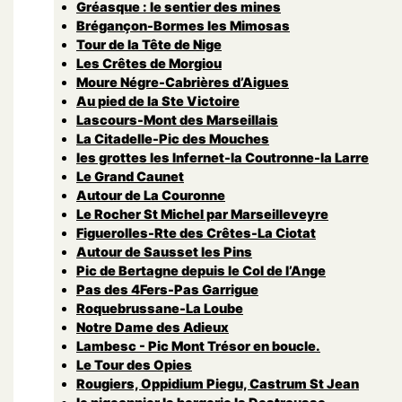
Gréasque : le sentier des mines
Brégançon-Bormes les Mimosas
Tour de la Tête de Nige
Les Crêtes de Morgiou
Moure Négre-Cabrières d’Aigues
Au pied de la Ste Victoire
Lascours-Mont des Marseillais
La Citadelle-Pic des Mouches
les grottes les Infernet-la Coutronne-la Larre
Le Grand Caunet
Autour de La Couronne
Le Rocher St Michel par Marseilleveyre
Figuerolles-Rte des Crêtes-La Ciotat
Autour de Sausset les Pins
Pic de Bertagne depuis le Col de l’Ange
Pas des 4Fers-Pas Garrigue
Roquebrussane-La Loube
Notre Dame des Adieux
Lambesc - Pic Mont Trésor en boucle.
Le Tour des Opies
Rougiers, Oppidium Piegu, Castrum St Jean