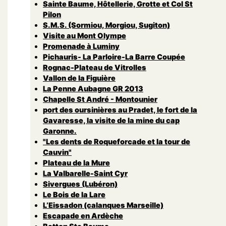
Sainte Baume, Hôtellerie, Grotte et Col St
Pilon
S.M.S. (Sormiou, Morgiou, Sugiton)
Visite au Mont Olympe
Promenade à Luminy
Pichauris- La Parloire-La Barre Coupée
Rognac-Plateau de Vitrolles
Vallon de la Figuière
La Penne Aubagne GR 2013
Chapelle St André - Montounier
port des oursinières au Pradet, le fort de la
Gavaresse, la visite de la mine du cap
Garonne.
"Les dents de Roqueforcade et la tour de
Cauvin"
Plateau de la Mure
La Valbarelle-Saint Cyr
Sivergues (Lubéron)
Le Bois de la Lare
L’Eissadon (calanques Marseille)
Escapade en Ardèche