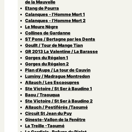
de la Mauvelle
Etang de Pourra
Calanques - l’Homme Mort 1
Calanques - l’Homme Mort 2
Le Moure Nègre
Collines de Gardanne
ST Pons / Bertagne par les Dents
Goullt / Tour de Mange Tian
GR 2013 La Valentine / La Barasse
Gorges du Régalon 1
Gorges du Régalon 2
Plan d’Aups / La tour de Cauvin
Luminy / Madrague Montredon
Allauch / Les Escaoupres
Ste Victoire / St Ser à Baudino 1
Baou / Traouqua
Ste Victoire / St Ser à Baudino 2
Allauch / Pestiférés /Taoumé
Circuit St Jean du Puy
Gineste-Vallon de la Fenêtre
La Treille -Taoumé
La Gardiole- Refuge du Piolet