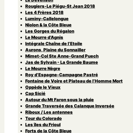
Rougiers-Le Piégu-St Jean 2018
Les 4 Frères 2018
Luminy-Callelongue
Niolon & la Côte Bleue
Les Gorges du Régalon
Le Mourre d’Agnis
Intégrale Chaîne de l’Etoile
Aurons, Plaine du Sonnailler
Mimet-Col Ste Anne-Grand Puech
Jas de Sylvain - La Grande Baume
Le Mourre Nègre
Roy d’Espagne-Campagne Pastré
Fontaine de Voire et Plateau de l’Homme Mort
Oppède le Vieux
Cap Sicié
Autour du Mt Faron sous la pluie
Grande Traversée des Calanque Inversée
Riboux / Les antennes
Tour du Colorado
Les îles du Frioul
Forts de la Côte Bleue