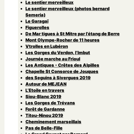
Le sentier merveilleux
Le sentier merveilleux (photos bernard
Semeria)
Le Garagaï
Figuerolles
De Mar tigues à St Mitre par l’étang de Berre
Mont Olympe-Rocher de 11 heures
Vtrolles en Lubéron
Les Gorges du Verdon, l’Imbut
Journée marche au Frioul
Les Antiques - Crêtes des Alpilles
Chapelle St Consorce de Jouques
des Seguins à Sivergues 2019
Autour de MEJEAN
L’Etoile en travers
Siou-Blanc 2019
Les Gorges de Trévans
Forêt de Gardanne
Titou-Ninou 2019
Cheminement marseillais
Pas de Belle-Fille