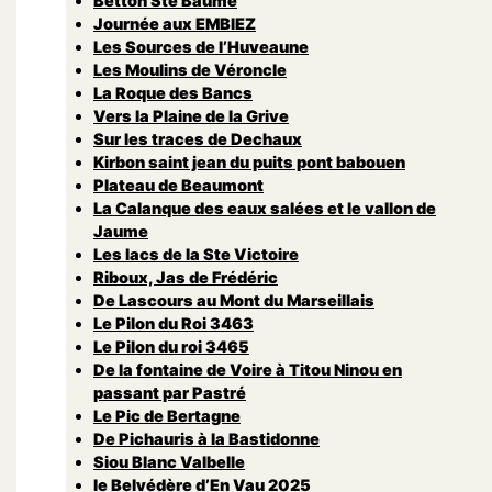
Betton Ste Baume
Journée aux EMBIEZ
Les Sources de l’Huveaune
Les Moulins de Véroncle
La Roque des Bancs
Vers la Plaine de la Grive
Sur les traces de Dechaux
Kirbon saint jean du puits pont babouen
Plateau de Beaumont
La Calanque des eaux salées et le vallon de
Jaume
Les lacs de la Ste Victoire
Riboux, Jas de Frédéric
De Lascours au Mont du Marseillais
Le Pilon du Roi 3463
Le Pilon du roi 3465
De la fontaine de Voire à Titou Ninou en
passant par Pastré
Le Pic de Bertagne
De Pichauris à la Bastidonne
Siou Blanc Valbelle
le Belvédère d’En Vau 2025