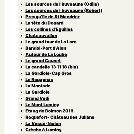
Les sources de l’huveaune (Odile)
Les sources de l’huveaune (Robert)
Presqu’île de St Mandrier
La tête du Douard
Les collines d’Eguilles
Chateauvallon
Le grand tour de La Lare
Bandol-Port d’Alon
Autour de La Loube
Le grand Caunet
La candelle 13 11 18 (bis)
La Gardiole-Cap Gros
Le Régagnas
La Montade
La Gardiole
Grand Vedi
Le Mont Luminy
Etang de Bolmon 2019
Roquefort- Château des Jullans
La Vesse-Niolon
Crèche à Luminy