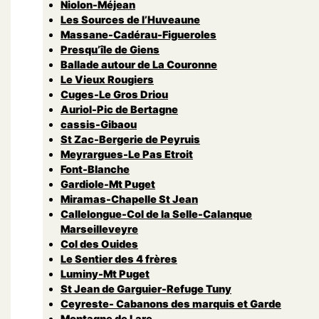
Niolon-Méjean
Les Sources de l’Huveaune
Massane-Cadérau-Figueroles
Presqu’île de Giens
Ballade autour de La Couronne
Le Vieux Rougiers
Cuges-Le Gros Driou
Auriol-Pic de Bertagne
cassis-Gibaou
St Zac-Bergerie de Peyruis
Meyrargues-Le Pas Etroit
Font-Blanche
Gardiole-Mt Puget
Miramas-Chapelle St Jean
Callelongue-Col de la Selle-Calanque
Marseilleveyre
Col des Ouides
Le Sentier des 4 frères
Luminy-Mt Puget
St Jean de Garguier-Refuge Tuny
Ceyreste- Cabanons des marquis et Garde
Montagne de Lare