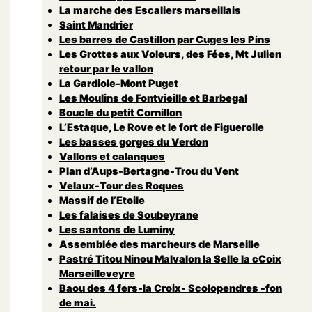
La marche des Escaliers marseillais
Saint Mandrier
Les barres de Castillon par Cuges les Pins
Les Grottes aux Voleurs, des Fées, Mt Julien
retour par le vallon
La Gardiole-Mont Puget
Les Moulins de Fontvieille et Barbegal
Boucle du petit Cornillon
L’Estaque, Le Rove et le fort de Figuerolle
Les basses gorges du Verdon
Vallons et calanques
Plan d’Aups-Bertagne-Trou du Vent
Velaux-Tour des Roques
Massif de l’Etoile
Les falaises de Soubeyrane
Les santons de Luminy
Assemblée des marcheurs de Marseille
Pastré Titou Ninou Malvalon la Selle la cCoix
Marseilleveyre
Baou des 4 fers-la Croix- Scolopendres -fon
de mai.