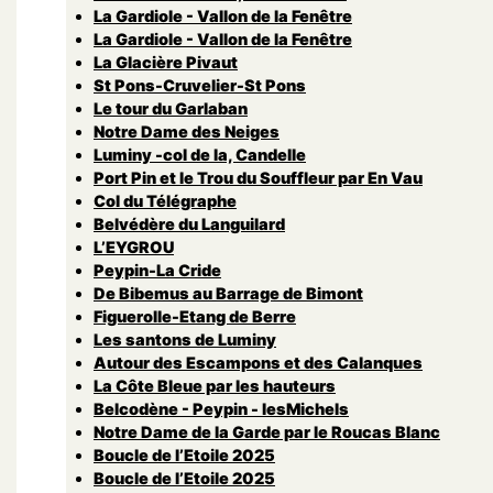
La Gardiole - Vallon de la Fenêtre
La Gardiole - Vallon de la Fenêtre
La Glacière Pivaut
St Pons-Cruvelier-St Pons
Le tour du Garlaban
Notre Dame des Neiges
Luminy -col de la, Candelle
Port Pin et le Trou du Souffleur par En Vau
Col du Télégraphe
Belvédère du Languilard
L’EYGROU
Peypin-La Cride
De Bibemus au Barrage de Bimont
Figuerolle-Etang de Berre
Les santons de Luminy
Autour des Escampons et des Calanques
La Côte Bleue par les hauteurs
Belcodène - Peypin - lesMichels
Notre Dame de la Garde par le Roucas Blanc
Boucle de l’Etoile 2025
Boucle de l’Etoile 2025