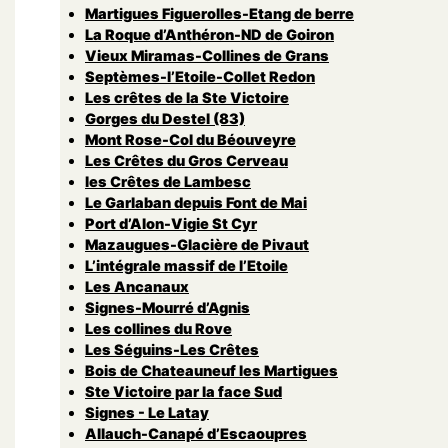
Martigues Figuerolles-Etang de berre
La Roque d’Anthéron-ND de Goiron
Vieux Miramas-Collines de Grans
Septèmes-l’Etoile-Collet Redon
Les crêtes de la Ste Victoire
Gorges du Destel (83)
Mont Rose-Col du Béouveyre
Les Crêtes du Gros Cerveau
les Crêtes de Lambesc
Le Garlaban depuis Font de Mai
Port d’Alon-Vigie St Cyr
Mazaugues-Glacière de Pivaut
L’intégrale massif de l’Etoile
Les Ancanaux
Signes-Mourré d’Agnis
Les collines du Rove
Les Séguins-Les Crêtes
Bois de Chateauneuf les Martigues
Ste Victoire par la face Sud
Signes - Le Latay
Allauch-Canapé d’Escaoupres