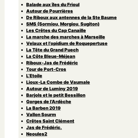
Balade aux îles du Frioul
Autour de Pourrières
De Riboux aux antennes de la Ste Baume
SMS (Sormiou, Morgiou, Sugiton)
Les Crêtes du Cap Canaille
La marche des marches à Marseille
Velaux et l’opidium de Roquepertuse
La Tête du Grand Puech
La Côte Bleue-Méjean
Riboux-Jas de Frédéric
Tour de Port-Cros
L’Etoile
Lioux-La Combe de Vaumale
Autour de Luminy 2019
Barjols et le petit Bessillon
Gorges de l’Ardèche
La Barben 2019
Vallon Sourm
Crêtes Saint Clément
Jas de Frédéric.
Neoules2