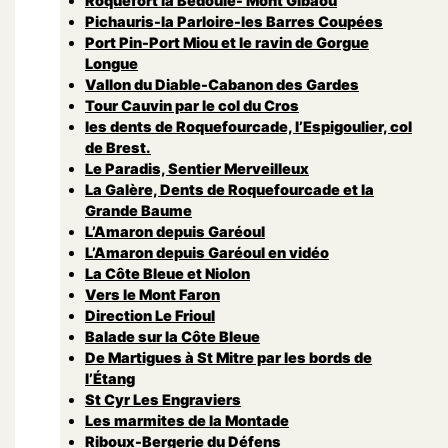
Roquefort la Bedoule- Mont Gibaou
Pichauris-la Parloire-les Barres Coupées
Port Pin-Port Miou et le ravin de Gorgue
Longue
Vallon du Diable-Cabanon des Gardes
Tour Cauvin par le col du Cros
les dents de Roquefourcade, l’Espigoulier, col
de Brest.
Le Paradis, Sentier Merveilleux
La Galère, Dents de Roquefourcade et la
Grande Baume
L’Amaron depuis Garéoul
L’Amaron depuis Garéoul en vidéo
La Côte Bleue et Niolon
Vers le Mont Faron
Direction Le Frioul
Balade sur la Côte Bleue
De Martigues à St Mitre par les bords de
l’Étang
St Cyr Les Engraviers
Les marmites de la Montade
Riboux-Bergerie du Défens