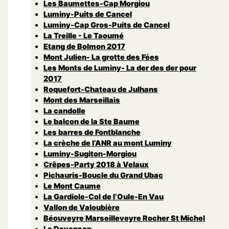
Les Baumettes-Cap Morgiou
Luminy-Puits de Cancel
Luminy-Cap Gros-Puits de Cancel
La Treille - Le Taoumé
Etang de Bolmon 2017
Mont Julien- La grotte des Fées
Les Monts de Luminy- La der des der pour
2017
Roquefort-Chateau de Julhans
Mont des Marseillais
La candolle
Le balcon de la Ste Baume
Les barres de Fontblanche
La crèche de l’ANR au mont Luminy
Luminy-Sugiton-Morgiou
Crêpes-Party 2018 à Velaux
Pichauris-Boucle du Grand Ubac
Le Mont Caume
La Gardiole-Col de l’Oule-En Vau
Vallon de Valoubière
Béouveyre Marseilleveyre Rocher St Michel
Le Devenson