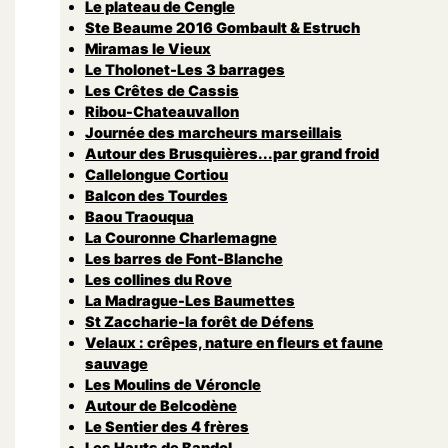
Le plateau de Cengle
Ste Beaume 2016 Gombault & Estruch
Miramas le Vieux
Le Tholonet-Les 3 barrages
Les Crêtes de Cassis
Ribou-Chateauvallon
Journée des marcheurs marseillais
Autour des Brusquières...par grand froid
Callelongue Cortiou
Balcon des Tourdes
Baou Traouqua
La Couronne Charlemagne
Les barres de Font-Blanche
Les collines du Rove
La Madrague-Les Baumettes
St Zaccharie-la forêt de Défens
Velaux : crêpes, nature en fleurs et faune
sauvage
Les Moulins de Véroncle
Autour de Belcodène
Le Sentier des 4 frères
Les Hauts de Bandol