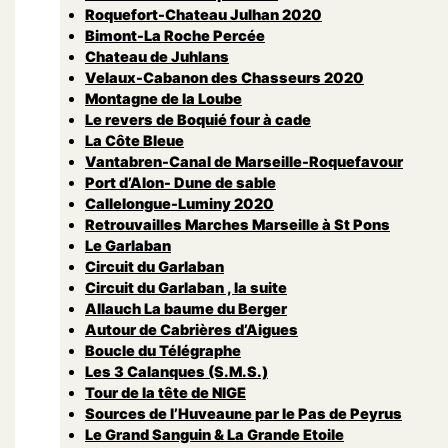
Roquefort-Chateau Julhan 2020
Bimont-La Roche Percée
Chateau de Juhlans
Velaux-Cabanon des Chasseurs 2020
Montagne de la Loube
Le revers de Boquié four à cade
La Côte Bleue
Vantabren-Canal de Marseille-Roquefavour
Port d’Alon- Dune de sable
Callelongue-Luminy 2020
Retrouvailles Marches Marseille à St Pons
Le Garlaban
Circuit du Garlaban
Circuit du Garlaban , la suite
Allauch La baume du Berger
Autour de Cabrières d’Aigues
Boucle du Télégraphe
Les 3 Calanques (S.M.S.)
Tour de la tête de NIGE
Sources de l’Huveaune par le Pas de Peyrus
Le Grand Sanguin & La Grande Etoile