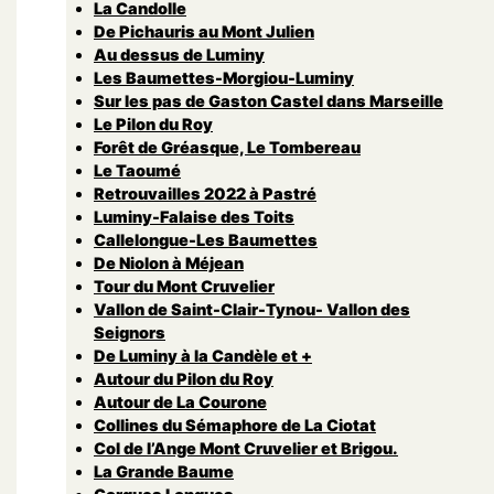
La Candolle
De Pichauris au Mont Julien
Au dessus de Luminy
Les Baumettes-Morgiou-Luminy
Sur les pas de Gaston Castel dans Marseille
Le Pilon du Roy
Forêt de Gréasque, Le Tombereau
Le Taoumé
Retrouvailles 2022 à Pastré
Luminy-Falaise des Toits
Callelongue-Les Baumettes
De Niolon à Méjean
Tour du Mont Cruvelier
Vallon de Saint-Clair-Tynou- Vallon des
Seignors
De Luminy à la Candèle et +
Autour du Pilon du Roy
Autour de La Courone
Collines du Sémaphore de La Ciotat
Col de l’Ange Mont Cruvelier et Brigou.
La Grande Baume