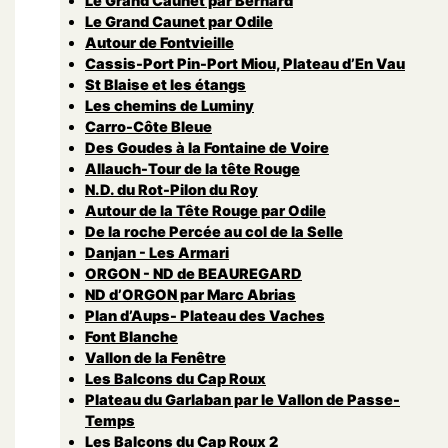
Le Grand Caunet par Bernard
Le Grand Caunet par Odile
Autour de Fontvieille
Cassis-Port Pin-Port Miou, Plateau d’En Vau
St Blaise et les étangs
Les chemins de Luminy
Carro-Côte Bleue
Des Goudes à la Fontaine de Voire
Allauch-Tour de la tête Rouge
N.D. du Rot-Pilon du Roy
Autour de la Tête Rouge par Odile
De la roche Percée au col de la Selle
Danjan - Les Armari
ORGON - ND de BEAUREGARD
ND d’ORGON par Marc Abrias
Plan d’Aups- Plateau des Vaches
Font Blanche
Vallon de la Fenêtre
Les Balcons du Cap Roux
Plateau du Garlaban par le Vallon de Passe-
Temps
Les Balcons du Cap Roux 2