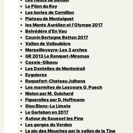
Le Pilon du Roy
Les bories de Cornillon
Plateau de Montaiguet
les Monts Aurélien et l’Olympe 2017
Belvédére d’En Vau
Cauvin Bertagne Betton 2017
Vallon de Valloubière
Marseilleveyre-Les 3 arches
GR 2013 Le Ranquet-Miramas
Cassis-Gibaou
Les Dentelles de Montmirail
Eyguieres
Roquefort-Chateau Julhans
Les marmites de Lascours O. Puech
Niolon par M. Guichard
Figuerolles par D. Hoffmann
Siou Blanc-La Limate
Le Garlaban en 2017
Autour de Sausset les Pins
Les gorges du Verdon
Le pic des Mouches par le vallon de la Tine