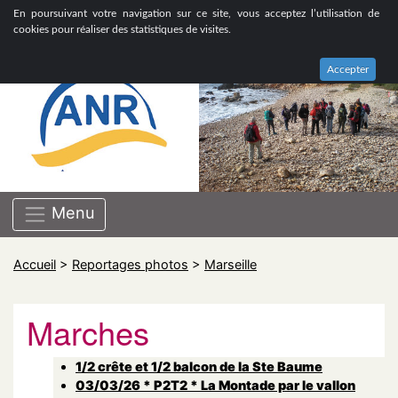
ASSOCIATION NATIONALE DE RETRAITÉS GROUPE
En poursuivant votre navigation sur ce site, vous acceptez l’utilisation de
BOUCHES-DU-RHÔNE
cookies pour réaliser des statistiques de visites.
Accepter
Menu
Accueil
>
Reportages photos
>
Marseille
Marches
1/2 crête et 1/2 balcon de la Ste Baume
03/03/26 * P2T2 * La Montade par le vallon