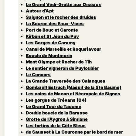
Le Grand Vedi-Grotte aux Oiseaux
Autour d’Apt
Saignon et le rocher des druides
La Source des Eaux-Vives
Port de Bouc et Caronte
Kirbon et St Jean du Puy
Les Gorges de Caramy
Canal de Marseille et Roquefavour
Boucle de Montmorin
Mont Olympe et Rocher de 11h
Le sentier vigneron de Puyloubier
Le Concors
La Grande Traversée des Calanques
Gombault Estruch (Massif de la Ste Baume)
Les coins de Manon et Nécropole de Signes
Les gorges de Trévans (04)
Le Grand Tour du Taoumé
Double boucle de la Barasse
Grotte de l’Aygrou à Simiane
Les fortins de la Côte Bleue
de Sausset à La Couronne par le bord de mer