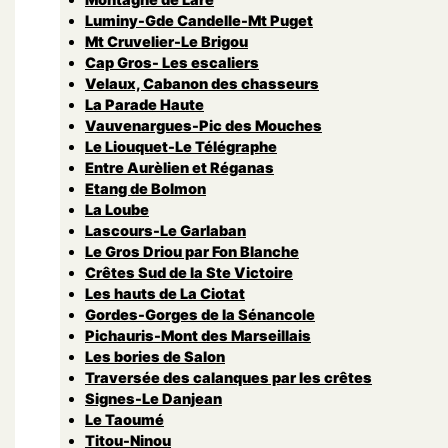
Luminy-Gde Candelle-Mt Puget
Mt Cruvelier-Le Brigou
Cap Gros- Les escaliers
Velaux, Cabanon des chasseurs
La Parade Haute
Vauvenargues-Pic des Mouches
Le Liouquet-Le Télégraphe
Entre Aurèlien et Réganas
Etang de Bolmon
La Loube
Lascours-Le Garlaban
Le Gros Driou par Fon Blanche
Crêtes Sud de la Ste Victoire
Les hauts de La Ciotat
Gordes-Gorges de la Sénancole
Pichauris-Mont des Marseillais
Les bories de Salon
Traversée des calanques par les crêtes
Signes-Le Danjean
Le Taoumé
Titou-Ninou