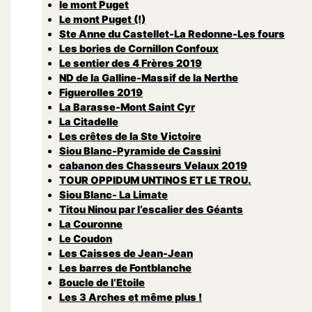
le mont Puget
Le mont Puget (!)
Ste Anne du Castellet-La Redonne-Les fours
Les bories de Cornillon Confoux
Le sentier des 4 Frères 2019
ND de la Galline-Massif de la Nerthe
Figuerolles 2019
La Barasse-Mont Saint Cyr
La Citadelle
Les crêtes de la Ste Victoire
Siou Blanc-Pyramide de Cassini
cabanon des Chasseurs Velaux 2019
TOUR OPPIDUM UNTINOS ET LE TROU.
Siou Blanc- La Limate
Titou Ninou par l’escalier des Géants
La Couronne
Le Coudon
Les Caisses de Jean-Jean
Les barres de Fontblanche
Boucle de l’Etoile
Les 3 Arches et même plus !