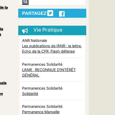
de la
PARTAGEZ
le
Vie Pratique
à
ANR Nationale
Les publications de l’ANR : la lettre,
Echo de la CFR, Flash défense
Permanences Solidarité
L’ANR , RECONNUE D’INTÉRÊT
GÉNÉRAL
male
Permanences Solidarité
Solidarité
on
Permanences Solidarité
Permanence Marseille