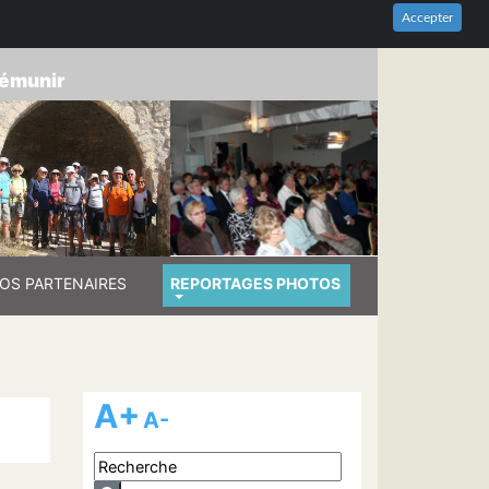
HES-DU-RHÔNE
Accepter
prémunir
OS PARTENAIRES
REPORTAGES PHOTOS
A+
A-