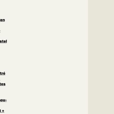
ien
-
stel
tré
s
tes
nou-
t +