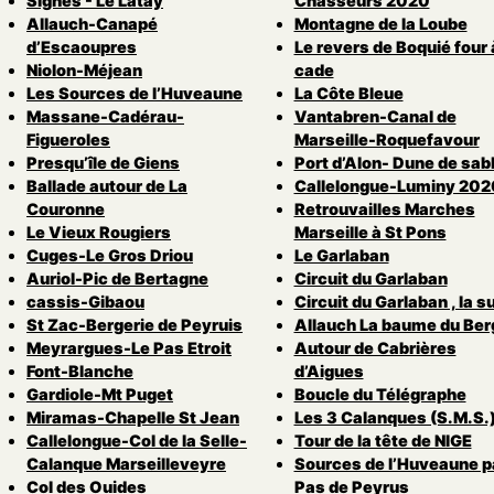
Signes - Le Latay
Chasseurs 2020
Allauch-Canapé
Montagne de la Loube
d’Escaoupres
Le revers de Boquié four 
Niolon-Méjean
cade
Les Sources de l’Huveaune
La Côte Bleue
Massane-Cadérau-
Vantabren-Canal de
Figueroles
Marseille-Roquefavour
Presqu’île de Giens
Port d’Alon- Dune de sab
Ballade autour de La
Callelongue-Luminy 202
Couronne
Retrouvailles Marches
Le Vieux Rougiers
Marseille à St Pons
Cuges-Le Gros Driou
Le Garlaban
Auriol-Pic de Bertagne
Circuit du Garlaban
cassis-Gibaou
Circuit du Garlaban , la s
St Zac-Bergerie de Peyruis
Allauch La baume du Ber
Meyrargues-Le Pas Etroit
Autour de Cabrières
Font-Blanche
d’Aigues
Gardiole-Mt Puget
Boucle du Télégraphe
Miramas-Chapelle St Jean
Les 3 Calanques (S.M.S.
Callelongue-Col de la Selle-
Tour de la tête de NIGE
Calanque Marseilleveyre
Sources de l’Huveaune pa
Col des Ouides
Pas de Peyrus