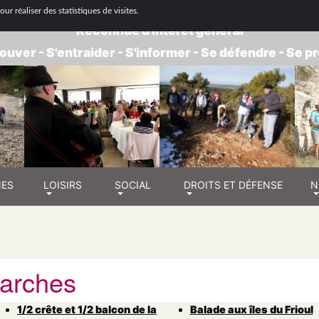
 NATIONALE DE RETRAITÉS - GROUPE BOUC
ur réaliser des statistiques de visites.
Reconnue d'intérêt général
ouver - S'entraider - S'informer - Se défendre - Se 
NES
LOISIRS
SOCIAL
DROITS ET DÉFENSE
N
arches
1/2 crête et 1/2 balcon de la
Balade aux îles du Frioul