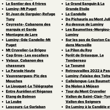
Le Sentier des 4 frères
Le Grand Sanguin & La
Luminy-Mt Puget
Grande Etoile
St Jean de Garguier-Refuge
La Candolle
Tuny
De Pichauris au Mont Jul
Ceyreste- Cabanons des
Au dessus de Luminy
marquis et Garde
Les Baumettes-Morgiou
Montagne de Lare
Luminy
Luminy-Gde Candelle-Mt
Sur les pas de Gaston Ca
Puget
dans Marseille
Mt Cruvelier-Le Brigou
Le Pilon du Roy
Cap Gros- Les escaliers
Forêt de Gréasque, Le
Velaux, Cabanon des
Tombereau
chasseurs
Le Taoumé
La Parade Haute
Retrouvailles 2022 à Pas
Vauvenargues-Pic des
Luminy-Falaise des Toit
Mouches
Callelongue-Les Baumet
Le Liouquet-Le Télégraphe
De Niolon à Méjean
Entre Aurèlien et Réganas
Tour du Mont Cruvelier
Etang de Bolmon
Vallon de Saint-Clair-Ty
La Loube
Vallon des Seignors
Lascours-Le Garlaban
De Luminy à la Candèle e