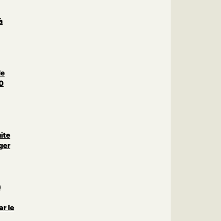
à
le
0
uite
ger
)
r le