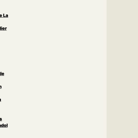
e La
ier
de
n
a
s
ndol