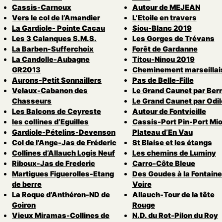
Cassis-Carnoux
Autour de MEJEAN
Vers le col de l’Amandier
L’Etoile en travers
La Gardiole- Pointe Cacau
Siou-Blanc 2019
Les 3 Calanques S.M.S.
Les Gorges de Trévans
La Barben-Sufferchoix
Forêt de Gardanne
La Candolle-Aubagne
Titou-Ninou 2019
GR2013
Cheminement marseillai
Aurons-Petit Sonnaillers
Pas de Belle-Fille
Velaux-Cabanon des
Le Grand Caunet par Ber
Chasseurs
Le Grand Caunet par Odil
Les Balcons de Ceyreste
Autour de Fontvieille
les collines d’Eguilles
Cassis-Port Pin-Port Mio
Gardiole-Pételins-Devenson
Plateau d’En Vau
Col de l’Ange-Jas de Fréderic
St Blaise et les étangs
Collines d’Allauch Logis Neuf
Les chemins de Luminy
Riboux-Jas de Frederic
Carro-Côte Bleue
Martigues Figuerolles-Etang
Des Goudes à la Fontaine
de berre
Voire
La Roque d’Anthéron-ND de
Allauch-Tour de la tête
Goiron
Rouge
Vieux Miramas-Collines de
N.D. du Rot-Pilon du Roy