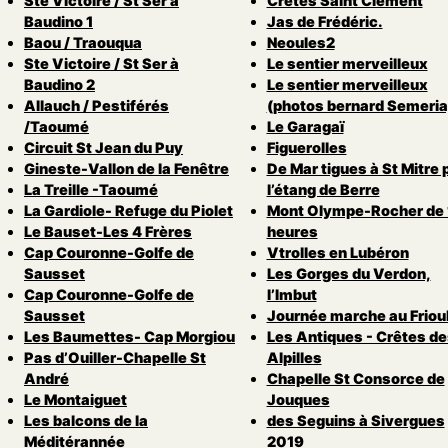
Ste Victoire / St Ser à
Crêtes Saint Clément
Baudino 1
Jas de Frédéric.
Baou / Traouqua
Neoules2
Ste Victoire / St Ser à
Le sentier merveilleux
Baudino 2
Le sentier merveilleux
Allauch / Pestiférés
(photos bernard Semeria
/Taoumé
Le Garagaï
Circuit St Jean du Puy
Figuerolles
Gineste-Vallon de la Fenêtre
De Mar tigues à St Mitre 
La Treille -Taoumé
l’étang de Berre
La Gardiole- Refuge du Piolet
Mont Olympe-Rocher de 
Le Bauset-Les 4 Frères
heures
Cap Couronne-Golfe de
Vtrolles en Lubéron
Sausset
Les Gorges du Verdon,
Cap Couronne-Golfe de
l’Imbut
Sausset
Journée marche au Friou
Les Baumettes- Cap Morgiou
Les Antiques - Crêtes de
Pas d’Ouiller-Chapelle St
Alpilles
André
Chapelle St Consorce de
Le Montaiguet
Jouques
Les balcons de la
des Seguins à Sivergues
Méditérannée
2019