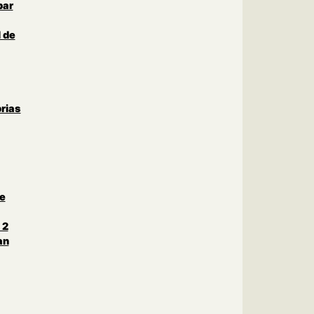
par
 de
rias
le
 2
an