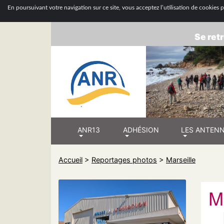
ASSOCIATION
En poursuivant votre navigation sur ce site, vous acceptez l’utilisation de cookies po
Se retr
ANR13
ADHÉSION
LES ANTEN
Accueil
>
Reportages photos
>
Marseille
M