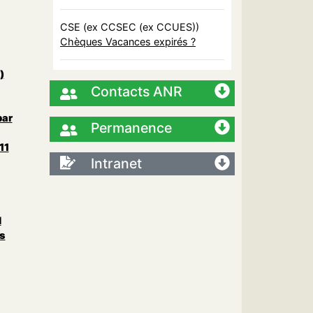
CSE (ex CCSEC (ex CCUES))
Chèques Vacances expirés ?
)
Contacts ANR
par
Permanence
11
Intranet
l
s