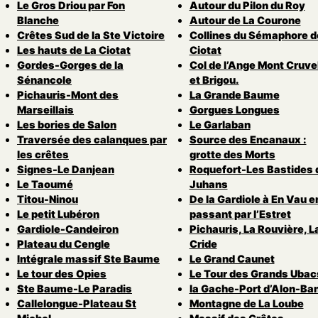
Le Gros Driou par Fon
Autour du Pilon du Roy
Blanche
Autour de La Courone
Crêtes Sud de la Ste Victoire
Collines du Sémaphore d
Les hauts de La Ciotat
Ciotat
Gordes-Gorges de la
Col de l’Ange Mont Cruvel
Sénancole
et Brigou.
Pichauris-Mont des
La Grande Baume
Marseillais
Gorgues Longues
Les bories de Salon
Le Garlaban
Traversée des calanques par
Source des Encanaux :
les crêtes
grotte des Morts
Signes-Le Danjean
Roquefort-Les Bastides 
Le Taoumé
Juhans
Titou-Ninou
De la Gardiole à En Vau e
Le petit Lubéron
passant par l’Estret
Gardiole-Candeiron
Pichauris, La Rouvière, L
Plateau du Cengle
Cride
Intégrale massif Ste Baume
Le Grand Caunet
Le tour des Opies
Le Tour des Grands Ubac
Ste Baume-Le Paradis
la Gache-Port d’Alon-Ba
Callelongue-Plateau St
Montagne de La Loube