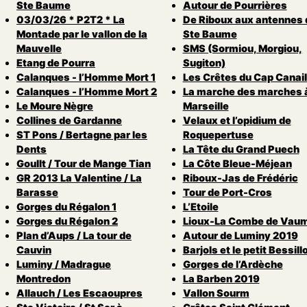
Ste Baume
Autour de Pourrières
03/03/26 * P2T2 * La
De Riboux aux antennes 
Montade par le vallon de la
Ste Baume
Mauvelle
SMS (Sormiou, Morgiou,
Etang de Pourra
Sugiton)
Calanques - l’Homme Mort 1
Les Crêtes du Cap Canail
Calanques - l’Homme Mort 2
La marche des marches 
Le Moure Nègre
Marseille
Collines de Gardanne
Velaux et l’opidium de
ST Pons / Bertagne par les
Roquepertuse
Dents
La Tête du Grand Puech
Goullt / Tour de Mange Tian
La Côte Bleue-Méjean
GR 2013 La Valentine / La
Riboux-Jas de Frédéric
Barasse
Tour de Port-Cros
Gorges du Régalon 1
L’Etoile
Gorges du Régalon 2
Lioux-La Combe de Vau
Plan d’Aups / La tour de
Autour de Luminy 2019
Cauvin
Barjols et le petit Bessill
Luminy / Madrague
Gorges de l’Ardèche
Montredon
La Barben 2019
Allauch / Les Escaoupres
Vallon Sourm