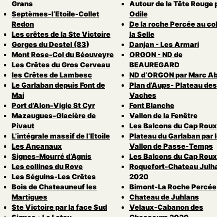
Grans
Autour de la Tête Rouge 
Septèmes-l’Etoile-Collet
Odile
Redon
De la roche Percée au col
Les crêtes de la Ste Victoire
la Selle
Gorges du Destel (83)
Danjan - Les Armari
Mont Rose-Col du Béouveyre
ORGON - ND de
Les Crêtes du Gros Cerveau
BEAUREGARD
les Crêtes de Lambesc
ND d’ORGON par Marc Ab
Le Garlaban depuis Font de
Plan d’Aups- Plateau des
Mai
Vaches
Port d’Alon-Vigie St Cyr
Font Blanche
Mazaugues-Glacière de
Vallon de la Fenêtre
Pivaut
Les Balcons du Cap Roux
L’intégrale massif de l’Etoile
Plateau du Garlaban par 
Les Ancanaux
Vallon de Passe-Temps
Signes-Mourré d’Agnis
Les Balcons du Cap Roux
Les collines du Rove
Roquefort-Chateau Julh
Les Séguins-Les Crêtes
2020
Bois de Chateauneuf les
Bimont-La Roche Percée
Martigues
Chateau de Juhlans
Ste Victoire par la face Sud
Velaux-Cabanon des