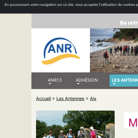
ASSOCIATION
En poursuivant votre navigation sur ce site, vous acceptez l’utilisation de cookies po
Se retr
ANR13
ADHÉSION
LES ANTEN
Accueil
>
Les Antennes
>
Aix
M