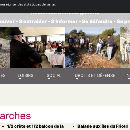
 NATIONALE DE RETRAITÉS - GROUPE BOUC
ur réaliser des statistiques de visites.
Reconnue d'intérêt général
ouver - S'entraider - S'informer - Se défendre - Se 
NES
LOISIRS
SOCIAL
DROITS ET DÉFENSE
N
arches
1/2 crête et 1/2 balcon de la
Balade aux îles du Frioul