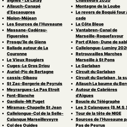
Signes - Le Latay
Chasseurs 2020
Allauch-Canapé
Montagne de la Loube
d’Escaoupres
Le revers de Boquié four 
Niolon-Méjean
cade
Les Sources de l’Huveaune
La Côte Bleue
Massane-Cadérau-
Vantabren-Canal de
Figueroles
Marseille-Roquefavour
Presqu’île de Giens
Port d’Alon- Dune de sab
Ballade autour de La
Callelongue-Luminy 202
Couronne
Retrouvailles Marches
Le Vieux Rougiers
Marseille à St Pons
Cuges-Le Gros Driou
Le Garlaban
Auriol-Pic de Bertagne
Circuit du Garlaban
cassis-Gibaou
Circuit du Garlaban , la s
St Zac-Bergerie de Peyruis
Allauch La baume du Ber
Meyrargues-Le Pas Etroit
Autour de Cabrières
Font-Blanche
d’Aigues
Gardiole-Mt Puget
Boucle du Télégraphe
Miramas-Chapelle St Jean
Les 3 Calanques (S.M.S.
Callelongue-Col de la Selle-
Tour de la tête de NIGE
Calanque Marseilleveyre
Sources de l’Huveaune pa
Col des Ouides
Pas de Peyrus