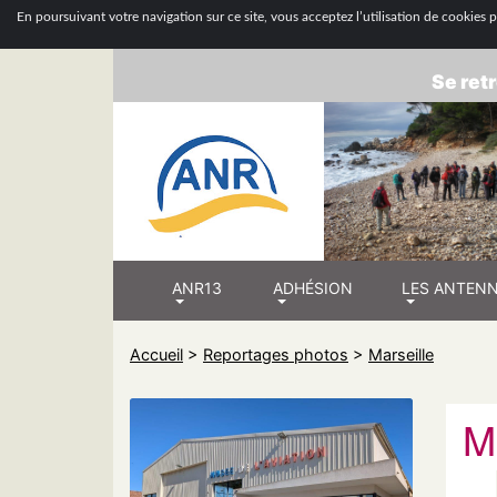
ASSOCIATION
En poursuivant votre navigation sur ce site, vous acceptez l’utilisation de cookies po
Se retr
ANR13
ADHÉSION
LES ANTEN
Accueil
>
Reportages photos
>
Marseille
M