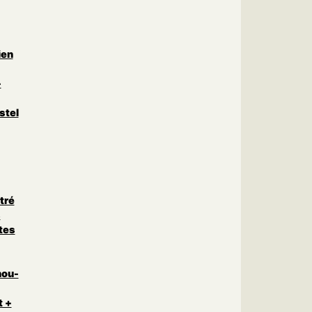
ien
-
stel
tré
s
tes
nou-
t +