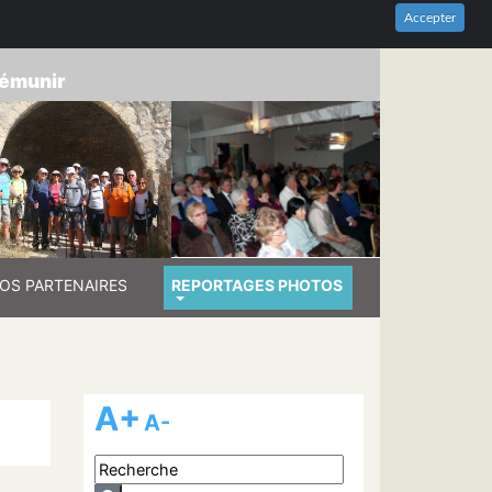
HES-DU-RHÔNE
Accepter
prémunir
OS PARTENAIRES
REPORTAGES PHOTOS
A+
A-