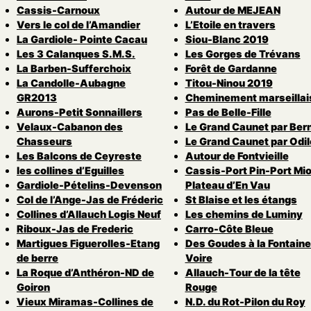
Cassis-Carnoux
Autour de MEJEAN
Vers le col de l’Amandier
L’Etoile en travers
La Gardiole- Pointe Cacau
Siou-Blanc 2019
Les 3 Calanques S.M.S.
Les Gorges de Trévans
La Barben-Sufferchoix
Forêt de Gardanne
La Candolle-Aubagne
Titou-Ninou 2019
GR2013
Cheminement marseillai
Aurons-Petit Sonnaillers
Pas de Belle-Fille
Velaux-Cabanon des
Le Grand Caunet par Ber
Chasseurs
Le Grand Caunet par Odil
Les Balcons de Ceyreste
Autour de Fontvieille
les collines d’Eguilles
Cassis-Port Pin-Port Mio
Gardiole-Pételins-Devenson
Plateau d’En Vau
Col de l’Ange-Jas de Fréderic
St Blaise et les étangs
Collines d’Allauch Logis Neuf
Les chemins de Luminy
Riboux-Jas de Frederic
Carro-Côte Bleue
Martigues Figuerolles-Etang
Des Goudes à la Fontaine
de berre
Voire
La Roque d’Anthéron-ND de
Allauch-Tour de la tête
Goiron
Rouge
Vieux Miramas-Collines de
N.D. du Rot-Pilon du Roy