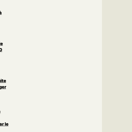
à
le
0
uite
ger
)
r le