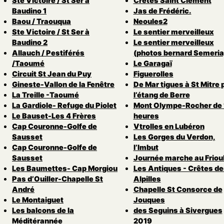
Ste Victoire / St Ser à
Crêtes Saint Clément
Baudino 1
Jas de Frédéric.
Baou / Traouqua
Neoules2
Ste Victoire / St Ser à
Le sentier merveilleux
Baudino 2
Le sentier merveilleux
Allauch / Pestiférés
(photos bernard Semeria
/Taoumé
Le Garagaï
Circuit St Jean du Puy
Figuerolles
Gineste-Vallon de la Fenêtre
De Mar tigues à St Mitre 
La Treille -Taoumé
l’étang de Berre
La Gardiole- Refuge du Piolet
Mont Olympe-Rocher de 
Le Bauset-Les 4 Frères
heures
Cap Couronne-Golfe de
Vtrolles en Lubéron
Sausset
Les Gorges du Verdon,
Cap Couronne-Golfe de
l’Imbut
Sausset
Journée marche au Friou
Les Baumettes- Cap Morgiou
Les Antiques - Crêtes de
Pas d’Ouiller-Chapelle St
Alpilles
André
Chapelle St Consorce de
Le Montaiguet
Jouques
Les balcons de la
des Seguins à Sivergues
Méditérannée
2019