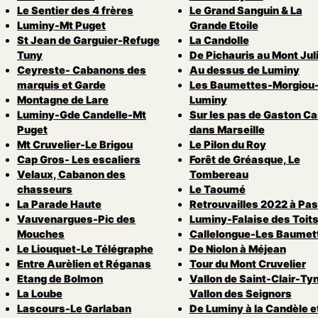
Le Sentier des 4 frères
Le Grand Sanguin & La
Luminy-Mt Puget
Grande Etoile
St Jean de Garguier-Refuge
La Candolle
Tuny
De Pichauris au Mont Jul
Ceyreste- Cabanons des
Au dessus de Luminy
marquis et Garde
Les Baumettes-Morgiou
Montagne de Lare
Luminy
Luminy-Gde Candelle-Mt
Sur les pas de Gaston Ca
Puget
dans Marseille
Mt Cruvelier-Le Brigou
Le Pilon du Roy
Cap Gros- Les escaliers
Forêt de Gréasque, Le
Velaux, Cabanon des
Tombereau
chasseurs
Le Taoumé
La Parade Haute
Retrouvailles 2022 à Pas
Vauvenargues-Pic des
Luminy-Falaise des Toit
Mouches
Callelongue-Les Baumet
Le Liouquet-Le Télégraphe
De Niolon à Méjean
Entre Aurèlien et Réganas
Tour du Mont Cruvelier
Etang de Bolmon
Vallon de Saint-Clair-Ty
La Loube
Vallon des Seignors
Lascours-Le Garlaban
De Luminy à la Candèle e