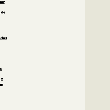
par
 de
rias
le
 2
an