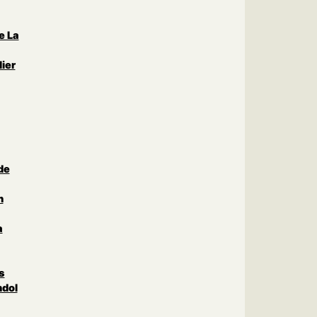
e La
ier
de
n
a
s
ndol