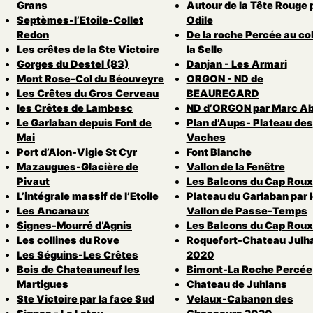
Grans
Autour de la Tête Rouge 
Septèmes-l’Etoile-Collet
Odile
Redon
De la roche Percée au col
Les crêtes de la Ste Victoire
la Selle
Gorges du Destel (83)
Danjan - Les Armari
Mont Rose-Col du Béouveyre
ORGON - ND de
Les Crêtes du Gros Cerveau
BEAUREGARD
les Crêtes de Lambesc
ND d’ORGON par Marc Ab
Le Garlaban depuis Font de
Plan d’Aups- Plateau des
Mai
Vaches
Port d’Alon-Vigie St Cyr
Font Blanche
Mazaugues-Glacière de
Vallon de la Fenêtre
Pivaut
Les Balcons du Cap Roux
L’intégrale massif de l’Etoile
Plateau du Garlaban par 
Les Ancanaux
Vallon de Passe-Temps
Signes-Mourré d’Agnis
Les Balcons du Cap Roux
Les collines du Rove
Roquefort-Chateau Julh
Les Séguins-Les Crêtes
2020
Bois de Chateauneuf les
Bimont-La Roche Percée
Martigues
Chateau de Juhlans
Ste Victoire par la face Sud
Velaux-Cabanon des