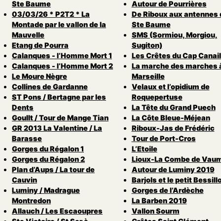
Ste Baume
Autour de Pourrières
03/03/26 * P2T2 * La
De Riboux aux antennes 
Montade par le vallon de la
Ste Baume
Mauvelle
SMS (Sormiou, Morgiou,
Etang de Pourra
Sugiton)
Calanques - l’Homme Mort 1
Les Crêtes du Cap Canail
Calanques - l’Homme Mort 2
La marche des marches 
Le Moure Nègre
Marseille
Collines de Gardanne
Velaux et l’opidium de
ST Pons / Bertagne par les
Roquepertuse
Dents
La Tête du Grand Puech
Goullt / Tour de Mange Tian
La Côte Bleue-Méjean
GR 2013 La Valentine / La
Riboux-Jas de Frédéric
Barasse
Tour de Port-Cros
Gorges du Régalon 1
L’Etoile
Gorges du Régalon 2
Lioux-La Combe de Vau
Plan d’Aups / La tour de
Autour de Luminy 2019
Cauvin
Barjols et le petit Bessill
Luminy / Madrague
Gorges de l’Ardèche
Montredon
La Barben 2019
Allauch / Les Escaoupres
Vallon Sourm