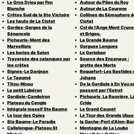
Le Gros Driou par Fon
Autour du Pilon du Roy
Blanche
Autour de La Courone
Crêtes Sud de la Ste Victoire
Collines du Sémaphore d
Les hauts de La Ciotat
Ciotat
Gordes-Gorges de la
Col de l’Ange Mont Cruvel
Sénancole
et Brigou.
Pichauris-Mont des
La Grande Baume
Marseillais
Gorgues Longues
Les bories de Salon
Le Garlaban
Traversée des calanques par
Source des Encanaux :
les crêtes
grotte des Morts
Signes-Le Danjean
Roquefort-Les Bastides 
Le Taoumé
Juhans
Titou-Ninou
De la Gardiole à En Vau e
Le petit Lubéron
passant par l’Estret
Gardiole-Candeiron
Pichauris, La Rouvière, L
Plateau du Cengle
Cride
Intégrale massif Ste Baume
Le Grand Caunet
Le tour des Opies
Le Tour des Grands Ubac
Ste Baume-Le Paradis
la Gache-Port d’Alon-Ba
Callelongue-Plateau St
Montagne de La Loube