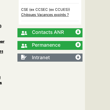
CSE (ex CCSEC (ex CCUES))
Chèques Vacances expirés ?
)
Contacts ANR
par
Permanence
11
Intranet
l
s