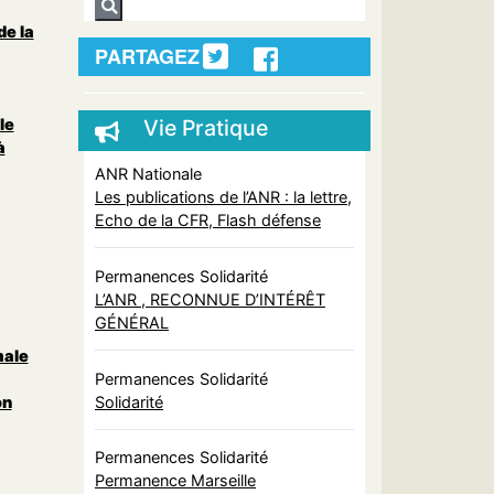
de la
PARTAGEZ
le
Vie Pratique
à
ANR Nationale
Les publications de l’ANR : la lettre,
Echo de la CFR, Flash défense
Permanences Solidarité
L’ANR , RECONNUE D’INTÉRÊT
GÉNÉRAL
male
Permanences Solidarité
Solidarité
on
Permanences Solidarité
Permanence Marseille