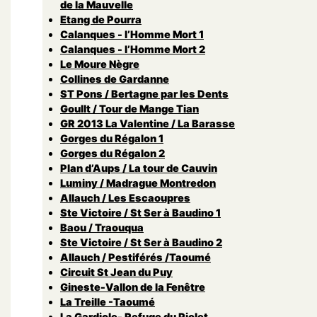
de la Mauvelle
Etang de Pourra
Calanques - l’Homme Mort 1
Calanques - l’Homme Mort 2
Le Moure Nègre
Collines de Gardanne
ST Pons / Bertagne par les Dents
Goullt / Tour de Mange Tian
GR 2013 La Valentine / La Barasse
Gorges du Régalon 1
Gorges du Régalon 2
Plan d’Aups / La tour de Cauvin
Luminy / Madrague Montredon
Allauch / Les Escaoupres
Ste Victoire / St Ser à Baudino 1
Baou / Traouqua
Ste Victoire / St Ser à Baudino 2
Allauch / Pestiférés /Taoumé
Circuit St Jean du Puy
Gineste-Vallon de la Fenêtre
La Treille -Taoumé
La Gardiole- Refuge du Piolet