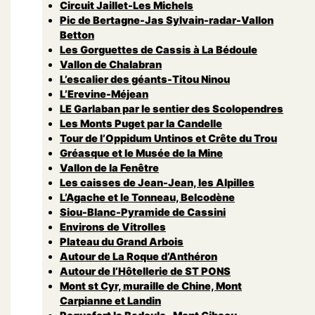
Circuit Jaillet-Les Michels
Pic de Bertagne-Jas Sylvain-radar-Vallon
Betton
Les Gorguettes de Cassis à La Bédoule
Vallon de Chalabran
L’escalier des géants-Titou Ninou
L’Erevine-Méjean
LE Garlaban par le sentier des Scolopendres
Les Monts Puget par la Candelle
Tour de l’Oppidum Untinos et Crête du Trou
Gréasque et le Musée de la Mine
Vallon de la Fenêtre
Les caisses de Jean-Jean, les Alpilles
L’Agache et le Tonneau, Belcodène
Siou-Blanc-Pyramide de Cassini
Environs de Vitrolles
Plateau du Grand Arbois
Autour de La Roque d’Anthéron
Autour de l’Hôtellerie de ST PONS
Mont st Cyr, muraille de Chine, Mont
Carpianne et Landin