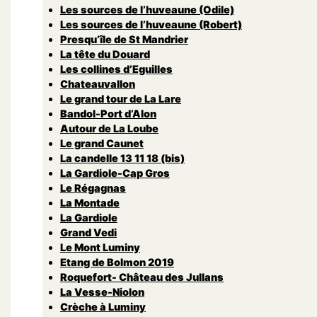
Les sources de l’huveaune (Odile)
Les sources de l’huveaune (Robert)
Presqu’île de St Mandrier
La tête du Douard
Les collines d’Eguilles
Chateauvallon
Le grand tour de La Lare
Bandol-Port d’Alon
Autour de La Loube
Le grand Caunet
La candelle 13 11 18 (bis)
La Gardiole-Cap Gros
Le Régagnas
La Montade
La Gardiole
Grand Vedi
Le Mont Luminy
Etang de Bolmon 2019
Roquefort- Château des Jullans
La Vesse-Niolon
Crèche à Luminy