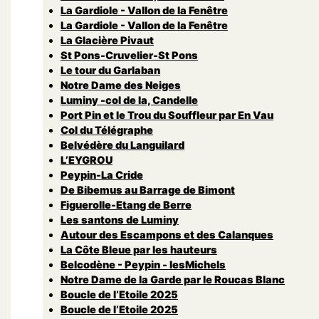
La Gardiole - Vallon de la Fenêtre
La Gardiole - Vallon de la Fenêtre
La Glacière Pivaut
St Pons-Cruvelier-St Pons
Le tour du Garlaban
Notre Dame des Neiges
Luminy -col de la, Candelle
Port Pin et le Trou du Souffleur par En Vau
Col du Télégraphe
Belvédère du Languilard
L’EYGROU
Peypin-La Cride
De Bibemus au Barrage de Bimont
Figuerolle-Etang de Berre
Les santons de Luminy
Autour des Escampons et des Calanques
La Côte Bleue par les hauteurs
Belcodène - Peypin - lesMichels
Notre Dame de la Garde par le Roucas Blanc
Boucle de l’Etoile 2025
Boucle de l’Etoile 2025