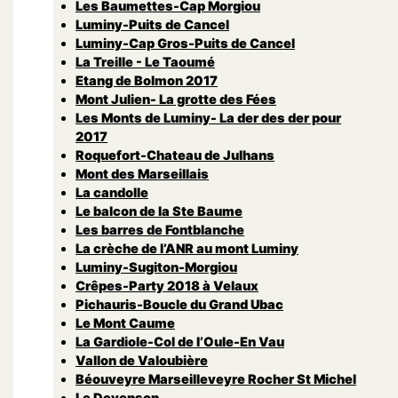
Les Baumettes-Cap Morgiou
Luminy-Puits de Cancel
Luminy-Cap Gros-Puits de Cancel
La Treille - Le Taoumé
Etang de Bolmon 2017
Mont Julien- La grotte des Fées
Les Monts de Luminy- La der des der pour
2017
Roquefort-Chateau de Julhans
Mont des Marseillais
La candolle
Le balcon de la Ste Baume
Les barres de Fontblanche
La crèche de l’ANR au mont Luminy
Luminy-Sugiton-Morgiou
Crêpes-Party 2018 à Velaux
Pichauris-Boucle du Grand Ubac
Le Mont Caume
La Gardiole-Col de l’Oule-En Vau
Vallon de Valoubière
Béouveyre Marseilleveyre Rocher St Michel
Le Devenson