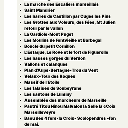
La marche des Escaliers marseillais
Saint Mandrier
Les barres de Castillon par Cuges les Pins
Les Grottes aux Voleurs, des Fées, Mt Julien
retour par le vallon
La Gardiole-Mont Puget
Les Moulins de Fontvieille et Barbegal
Boucle du petit Cornillon
L’Estaque, Le Rove et le fort de Figuerolle
Les basses gorges du Verdon
Vallons et calanques
Plan d’Aups-Bertagne-Trou du Vent
Velaux-Tour des Roques
Massif de l’Etoile
Les falaises de Soubeyrane
Les santons de Luminy
Assemblée des marcheurs de Marseille
Pastré Titou Ninou Malvalon la Selle la cCoix
Marseilleveyre
Baou des 4 fers-la Croix- Scolopendres -fon
de mai.