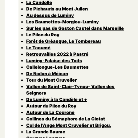
La Candolle
De Pichauris au Mont Julien
Au dessus de Luminy
Les Baumettes-Morgiou-Luminy
Sur les pas de Gaston Castel dans Marseille
Le Pilon du Roy
Forêt de Gréasque, Le Tombereau
Le Taoumé
Retrouvailles 2022 à Pastré
Luminy-Falaise des Toits
Callelongue-Les Baumettes
De Niolon à Méjean
Tour du Mont Cruvelier
Vallon de Saint-Clair-Tynou- Vallon des
Seignors
De Luminy à la Candèle et +
Autour du Pilon du Roy
Autour de La Courone
Collines du Sémaphore de La Ciotat
Col de l’Ange Mont Cruvelier et Brigou.
La Grande Baume