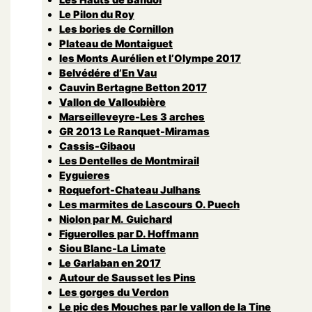
Le Pilon du Roy
Les bories de Cornillon
Plateau de Montaiguet
les Monts Aurélien et l’Olympe 2017
Belvédére d’En Vau
Cauvin Bertagne Betton 2017
Vallon de Valloubière
Marseilleveyre-Les 3 arches
GR 2013 Le Ranquet-Miramas
Cassis-Gibaou
Les Dentelles de Montmirail
Eyguieres
Roquefort-Chateau Julhans
Les marmites de Lascours O. Puech
Niolon par M. Guichard
Figuerolles par D. Hoffmann
Siou Blanc-La Limate
Le Garlaban en 2017
Autour de Sausset les Pins
Les gorges du Verdon
Le pic des Mouches par le vallon de la Tine