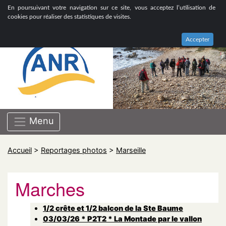
ASSOCIATION NATIONALE DE RETRAITÉS GROUPE
En poursuivant votre navigation sur ce site, vous acceptez l’utilisation de
BOUCHES-DU-RHÔNE
cookies pour réaliser des statistiques de visites.
Accepter
Menu
Accueil
>
Reportages photos
>
Marseille
Marches
1/2 crête et 1/2 balcon de la Ste Baume
03/03/26 * P2T2 * La Montade par le vallon