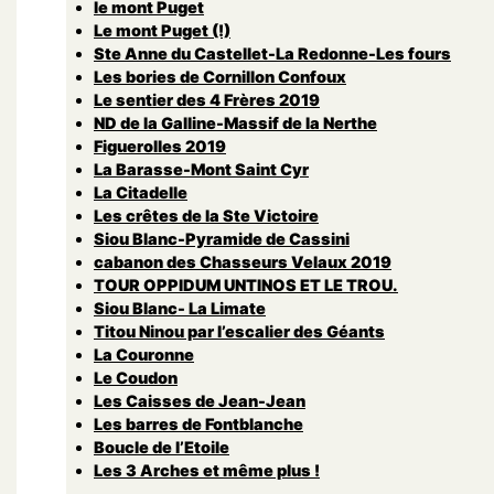
le mont Puget
Le mont Puget (!)
Ste Anne du Castellet-La Redonne-Les fours
Les bories de Cornillon Confoux
Le sentier des 4 Frères 2019
ND de la Galline-Massif de la Nerthe
Figuerolles 2019
La Barasse-Mont Saint Cyr
La Citadelle
Les crêtes de la Ste Victoire
Siou Blanc-Pyramide de Cassini
cabanon des Chasseurs Velaux 2019
TOUR OPPIDUM UNTINOS ET LE TROU.
Siou Blanc- La Limate
Titou Ninou par l’escalier des Géants
La Couronne
Le Coudon
Les Caisses de Jean-Jean
Les barres de Fontblanche
Boucle de l’Etoile
Les 3 Arches et même plus !