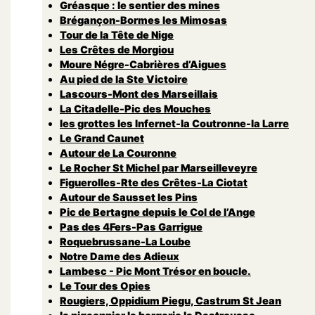
Gréasque : le sentier des mines
Brégançon-Bormes les Mimosas
Tour de la Tête de Nige
Les Crêtes de Morgiou
Moure Négre-Cabrières d’Aigues
Au pied de la Ste Victoire
Lascours-Mont des Marseillais
La Citadelle-Pic des Mouches
les grottes les Infernet-la Coutronne-la Larre
Le Grand Caunet
Autour de La Couronne
Le Rocher St Michel par Marseilleveyre
Figuerolles-Rte des Crêtes-La Ciotat
Autour de Sausset les Pins
Pic de Bertagne depuis le Col de l’Ange
Pas des 4Fers-Pas Garrigue
Roquebrussane-La Loube
Notre Dame des Adieux
Lambesc - Pic Mont Trésor en boucle.
Le Tour des Opies
Rougiers, Oppidium Piegu, Castrum St Jean