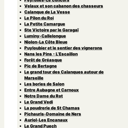
Velaux et son cabanon des chasseurs
Calanque de La Vesse
Le Pilon du Roi
La Petite Camargue
Ste Victoire par le Garagaï
Luminy-Callelongue
Niolon-La Côte Bleue
Puyloubier et le sentier des vignerons
Nans les Pins - L’Escaillon
Forêt de Gréasque
Pic de Bertagne
Le grand tour des Calanques autour de
Marseille
Les bories de Salon
Entre Aubagne et Carnoux
Notre Dame du Rot
Le Grand Vedi
La poudrerie de St Chamas
Pichauris-Domaine de Ners
Auriol-Les Encanaux
Le Grand Puech