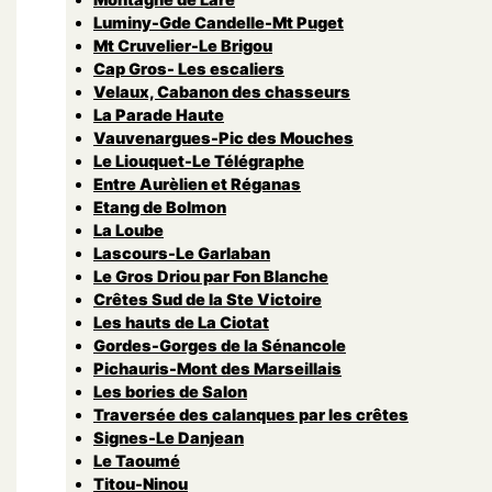
Luminy-Gde Candelle-Mt Puget
Mt Cruvelier-Le Brigou
Cap Gros- Les escaliers
Velaux, Cabanon des chasseurs
La Parade Haute
Vauvenargues-Pic des Mouches
Le Liouquet-Le Télégraphe
Entre Aurèlien et Réganas
Etang de Bolmon
La Loube
Lascours-Le Garlaban
Le Gros Driou par Fon Blanche
Crêtes Sud de la Ste Victoire
Les hauts de La Ciotat
Gordes-Gorges de la Sénancole
Pichauris-Mont des Marseillais
Les bories de Salon
Traversée des calanques par les crêtes
Signes-Le Danjean
Le Taoumé
Titou-Ninou