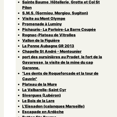
Sainte Baume, Hôtellerie, Grotte et Col St
Pilon
S.M.S. (Sormiou, Morgiou, Sugiton)
Visite au Mont Olympe
Promenade à Luminy
Pichauris- La Parloire-La Barre Coupée
Rognac-Plateau de Vitrolles
Vallon de la Figuière
La Penne Aubagne GR 2013
Chapelle St André - Montounier
port des oursinières au Pradet, le fort de la
Gavaresse, la visite de la mine du cap
Garonne.
"Les dents de Roqueforcade et la tour de
Cauvin"
Plateau de la Mure
La Valbarelle-Saint Cyr
Sivergues (Lubéron)
Le Bois de la Lare
L’Eissadon (calanques Marseille)
Escapade en Ardèche