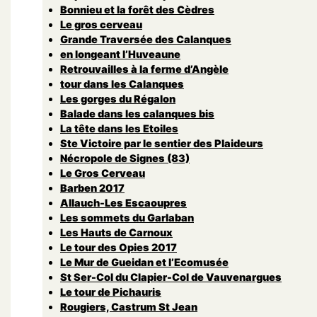
Bonnieu et la forêt des Cèdres
Le gros cerveau
Grande Traversée des Calanques
en longeant l’Huveaune
Retrouvailles à la ferme d’Angèle
tour dans les Calanques
Les gorges du Régalon
Balade dans les calanques bis
La tête dans les Etoiles
Ste Victoire par le sentier des Plaideurs
Nécropole de Signes (83)
Le Gros Cerveau
Barben 2017
Allauch-Les Escaoupres
Les sommets du Garlaban
Les Hauts de Carnoux
Le tour des Opies 2017
Le Mur de Gueidan et l’Ecomusée
St Ser-Col du Clapier-Col de Vauvenargues
Le tour de Pichauris
Rougiers, Castrum St Jean