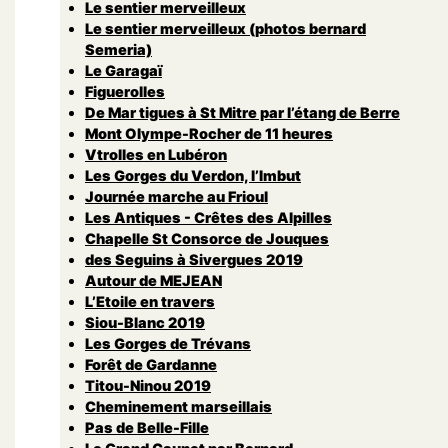
Le sentier merveilleux
Le sentier merveilleux (photos bernard
Semeria)
Le Garagaï
Figuerolles
De Mar tigues à St Mitre par l’étang de Berre
Mont Olympe-Rocher de 11 heures
Vtrolles en Lubéron
Les Gorges du Verdon, l’Imbut
Journée marche au Frioul
Les Antiques - Crêtes des Alpilles
Chapelle St Consorce de Jouques
des Seguins à Sivergues 2019
Autour de MEJEAN
L’Etoile en travers
Siou-Blanc 2019
Les Gorges de Trévans
Forêt de Gardanne
Titou-Ninou 2019
Cheminement marseillais
Pas de Belle-Fille