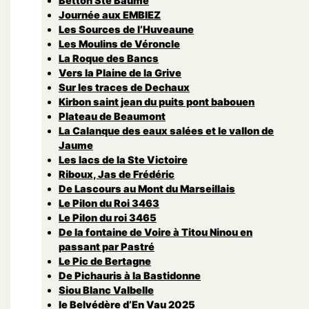
Betton Ste Baume
Journée aux EMBIEZ
Les Sources de l’Huveaune
Les Moulins de Véroncle
La Roque des Bancs
Vers la Plaine de la Grive
Sur les traces de Dechaux
Kirbon saint jean du puits pont babouen
Plateau de Beaumont
La Calanque des eaux salées et le vallon de
Jaume
Les lacs de la Ste Victoire
Riboux, Jas de Frédéric
De Lascours au Mont du Marseillais
Le Pilon du Roi 3463
Le Pilon du roi 3465
De la fontaine de Voire à Titou Ninou en
passant par Pastré
Le Pic de Bertagne
De Pichauris à la Bastidonne
Siou Blanc Valbelle
le Belvédère d’En Vau 2025