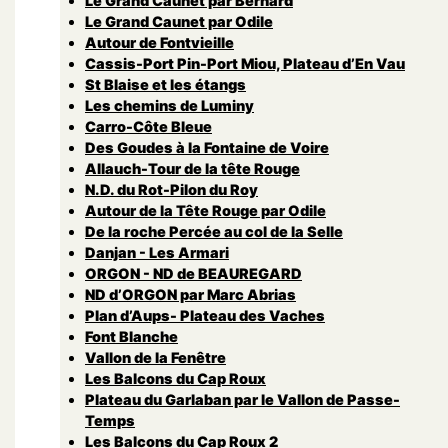
Le Grand Caunet par Bernard
Le Grand Caunet par Odile
Autour de Fontvieille
Cassis-Port Pin-Port Miou, Plateau d’En Vau
St Blaise et les étangs
Les chemins de Luminy
Carro-Côte Bleue
Des Goudes à la Fontaine de Voire
Allauch-Tour de la tête Rouge
N.D. du Rot-Pilon du Roy
Autour de la Tête Rouge par Odile
De la roche Percée au col de la Selle
Danjan - Les Armari
ORGON - ND de BEAUREGARD
ND d’ORGON par Marc Abrias
Plan d’Aups- Plateau des Vaches
Font Blanche
Vallon de la Fenêtre
Les Balcons du Cap Roux
Plateau du Garlaban par le Vallon de Passe-
Temps
Les Balcons du Cap Roux 2