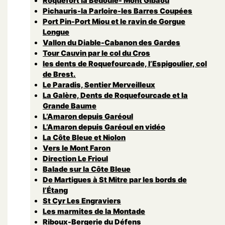
Roquefort la Bedoule- Mont Gibaou
Pichauris-la Parloire-les Barres Coupées
Port Pin-Port Miou et le ravin de Gorgue
Longue
Vallon du Diable-Cabanon des Gardes
Tour Cauvin par le col du Cros
les dents de Roquefourcade, l’Espigoulier, col
de Brest.
Le Paradis, Sentier Merveilleux
La Galère, Dents de Roquefourcade et la
Grande Baume
L’Amaron depuis Garéoul
L’Amaron depuis Garéoul en vidéo
La Côte Bleue et Niolon
Vers le Mont Faron
Direction Le Frioul
Balade sur la Côte Bleue
De Martigues à St Mitre par les bords de
l’Étang
St Cyr Les Engraviers
Les marmites de la Montade
Riboux-Bergerie du Défens