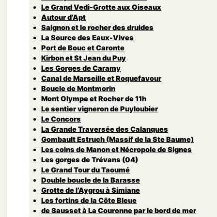
Le Grand Vedi-Grotte aux Oiseaux
Autour d’Apt
Saignon et le rocher des druides
La Source des Eaux-Vives
Port de Bouc et Caronte
Kirbon et St Jean du Puy
Les Gorges de Caramy
Canal de Marseille et Roquefavour
Boucle de Montmorin
Mont Olympe et Rocher de 11h
Le sentier vigneron de Puyloubier
Le Concors
La Grande Traversée des Calanques
Gombault Estruch (Massif de la Ste Baume)
Les coins de Manon et Nécropole de Signes
Les gorges de Trévans (04)
Le Grand Tour du Taoumé
Double boucle de la Barasse
Grotte de l’Aygrou à Simiane
Les fortins de la Côte Bleue
de Sausset à La Couronne par le bord de mer