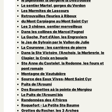
le pigeonnier la bergerie la Destrousse
Le sentier Martel, gorges du Verdon
Les Marmites de Lascours
Retrouvailles fleuries à Riboux
du Mont Carpiagne au Mont Saint Cyr
Les 3 chênes, sentier merveilleux
Dans les collines de Marcel Pagnol
La Gache, Port d’Alon, les Engraviers
le Jas de Sylvain par le Vallon de Julie
La Couronne : les carrières de pierre
Dans la Ste Victoire, l’Anchois, la Marbrerie, le
Clapier, la Croix en boucle
Ste Anne du Castelet, la Redonne, les fours et
pont romain
Montagne de Vautubière
Source des Eaux Vives-Mont Saint Cyr
Puits de l’Aroumi
Des Baumettes aà la pointe de Morgiou
Le Puits de l’Aroumi bis
Randonnées des 4 Frères
Roquefort - La Petite Ste Baume
Grottes du Rocher, les 3 Arches