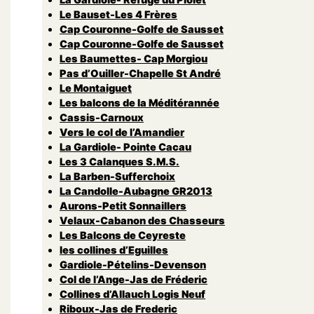
Le Bauset-Les 4 Frères
Cap Couronne-Golfe de Sausset
Cap Couronne-Golfe de Sausset
Les Baumettes- Cap Morgiou
Pas d’Ouiller-Chapelle St André
Le Montaiguet
Les balcons de la Méditérannée
Cassis-Carnoux
Vers le col de l’Amandier
La Gardiole- Pointe Cacau
Les 3 Calanques S.M.S.
La Barben-Sufferchoix
La Candolle-Aubagne GR2013
Aurons-Petit Sonnaillers
Velaux-Cabanon des Chasseurs
Les Balcons de Ceyreste
les collines d’Eguilles
Gardiole-Pételins-Devenson
Col de l’Ange-Jas de Fréderic
Collines d’Allauch Logis Neuf
Riboux-Jas de Frederic