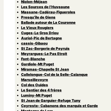
Niolon-Méjean
Les Sources de l’Huveaune
Massane-Cadérau-Figueroles
Presqu’île de Giens
Ballade autour de La Couronne
Le Vieux Rougiers
Cuges-Le Gros Driou
Auriol-Pic de Bertagne
cassis-Gibaou
St Zac-Bergerie de Peyruis
Meyrargues-Le Pas Etroit
Font-Blanche
Gardiole-Mt Puget
Miramas-Chapelle St Jean
Callelongue-Col de la Selle-Calanque
Marseilleveyre
Col des Ouides
Le Sentier des 4 frères
Luminy-Mt Puget
St Jean de Garguier-Refuge Tuny
Ceyreste- Cabanons des marquis et Garde
Montagne de Lare