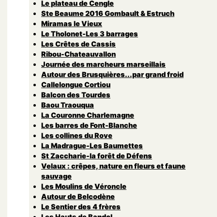
Le plateau de Cengle
Ste Beaume 2016 Gombault & Estruch
Miramas le Vieux
Le Tholonet-Les 3 barrages
Les Crêtes de Cassis
Ribou-Chateauvallon
Journée des marcheurs marseillais
Autour des Brusquières...par grand froid
Callelongue Cortiou
Balcon des Tourdes
Baou Traouqua
La Couronne Charlemagne
Les barres de Font-Blanche
Les collines du Rove
La Madrague-Les Baumettes
St Zaccharie-la forêt de Défens
Velaux : crêpes, nature en fleurs et faune
sauvage
Les Moulins de Véroncle
Autour de Belcodène
Le Sentier des 4 frères
Les Hauts de Bandol