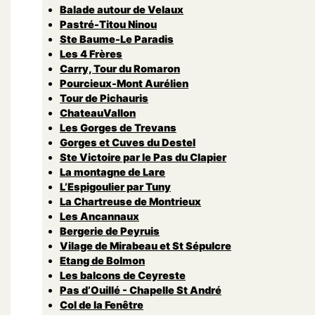
Balade autour de Velaux
Pastré-Titou Ninou
Ste Baume-Le Paradis
Les 4 Frères
Carry, Tour du Romaron
Pourcieux-Mont Aurélien
Tour de Pichauris
ChateauVallon
Les Gorges de Trevans
Gorges et Cuves du Destel
Ste Victoire par le Pas du Clapier
La montagne de Lare
L’Espigoulier par Tuny
La Chartreuse de Montrieux
Les Ancannaux
Bergerie de Peyruis
Vilage de Mirabeau et St Sépulcre
Etang de Bolmon
Les balcons de Ceyreste
Pas d’Ouillé - Chapelle St André
Col de la Fenêtre