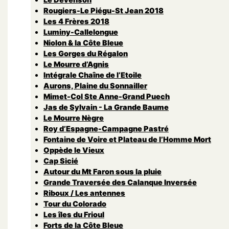
Rougiers-Le Piégu-St Jean 2018
Les 4 Frères 2018
Luminy-Callelongue
Niolon & la Côte Bleue
Les Gorges du Régalon
Le Mourre d’Agnis
Intégrale Chaîne de l’Etoile
Aurons, Plaine du Sonnailler
Mimet-Col Ste Anne-Grand Puech
Jas de Sylvain - La Grande Baume
Le Mourre Nègre
Roy d’Espagne-Campagne Pastré
Fontaine de Voire et Plateau de l’Homme Mort
Oppède le Vieux
Cap Sicié
Autour du Mt Faron sous la pluie
Grande Traversée des Calanque Inversée
Riboux / Les antennes
Tour du Colorado
Les îles du Frioul
Forts de la Côte Bleue