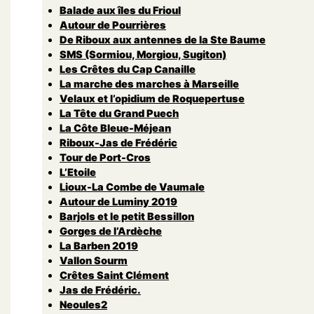
Balade aux îles du Frioul
Autour de Pourrières
De Riboux aux antennes de la Ste Baume
SMS (Sormiou, Morgiou, Sugiton)
Les Crêtes du Cap Canaille
La marche des marches à Marseille
Velaux et l’opidium de Roquepertuse
La Tête du Grand Puech
La Côte Bleue-Méjean
Riboux-Jas de Frédéric
Tour de Port-Cros
L’Etoile
Lioux-La Combe de Vaumale
Autour de Luminy 2019
Barjols et le petit Bessillon
Gorges de l’Ardèche
La Barben 2019
Vallon Sourm
Crêtes Saint Clément
Jas de Frédéric.
Neoules2