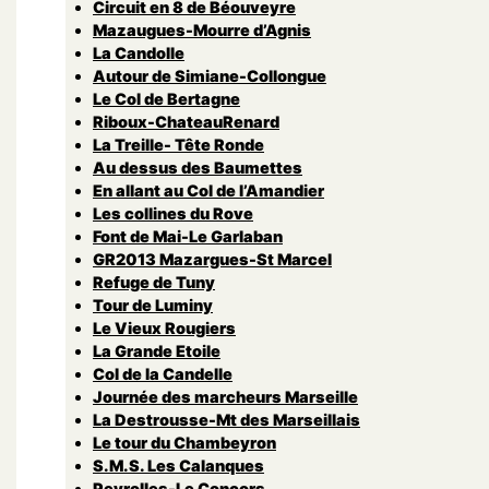
Circuit en 8 de Béouveyre
Mazaugues-Mourre d’Agnis
La Candolle
Autour de Simiane-Collongue
Le Col de Bertagne
Riboux-ChateauRenard
La Treille- Tête Ronde
Au dessus des Baumettes
En allant au Col de l’Amandier
Les collines du Rove
Font de Mai-Le Garlaban
GR2013 Mazargues-St Marcel
Refuge de Tuny
Tour de Luminy
Le Vieux Rougiers
La Grande Etoile
Col de la Candelle
Journée des marcheurs Marseille
La Destrousse-Mt des Marseillais
Le tour du Chambeyron
S.M.S. Les Calanques
Peyrolles-Le Concors