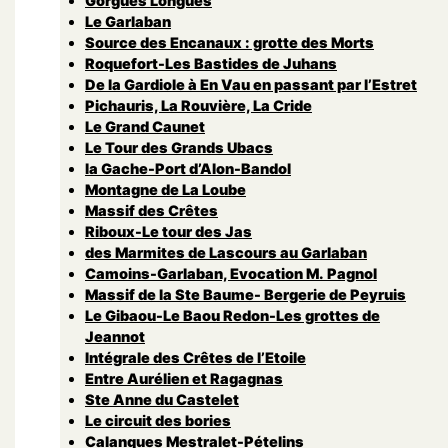
Gorgues Longues
Le Garlaban
Source des Encanaux : grotte des Morts
Roquefort-Les Bastides de Juhans
De la Gardiole à En Vau en passant par l’Estret
Pichauris, La Rouvière, La Cride
Le Grand Caunet
Le Tour des Grands Ubacs
la Gache-Port d’Alon-Bandol
Montagne de La Loube
Massif des Crêtes
Riboux-Le tour des Jas
des Marmites de Lascours au Garlaban
Camoins-Garlaban, Evocation M. Pagnol
Massif de la Ste Baume- Bergerie de Peyruis
Le Gibaou-Le Baou Redon-Les grottes de
Jeannot
Intégrale des Crêtes de l’Etoile
Entre Aurélien et Ragagnas
Ste Anne du Castelet
Le circuit des bories
Calanques Mestralet-Pételins