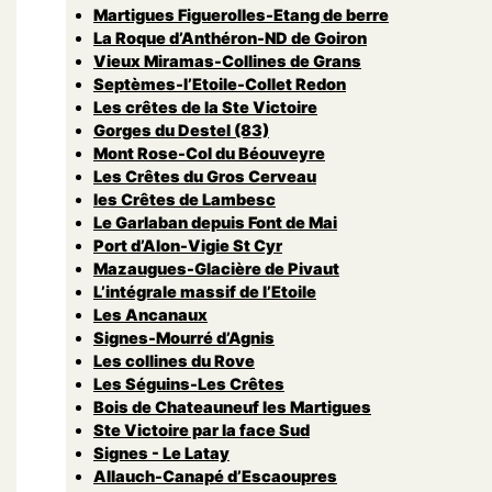
Martigues Figuerolles-Etang de berre
La Roque d’Anthéron-ND de Goiron
Vieux Miramas-Collines de Grans
Septèmes-l’Etoile-Collet Redon
Les crêtes de la Ste Victoire
Gorges du Destel (83)
Mont Rose-Col du Béouveyre
Les Crêtes du Gros Cerveau
les Crêtes de Lambesc
Le Garlaban depuis Font de Mai
Port d’Alon-Vigie St Cyr
Mazaugues-Glacière de Pivaut
L’intégrale massif de l’Etoile
Les Ancanaux
Signes-Mourré d’Agnis
Les collines du Rove
Les Séguins-Les Crêtes
Bois de Chateauneuf les Martigues
Ste Victoire par la face Sud
Signes - Le Latay
Allauch-Canapé d’Escaoupres