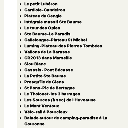
Le petit Lubéron
Gardiole-Candeiron
Plateau du Cengle
Intégrale massif Ste Baume
Le tour des Opies
Ste Baume-Le Paradis
Callelongue-Plateau St Michel
Luminy-Plateau des Pierres Tombées
Vallons de La Barasse
GR2013 dans Marseille
Siou Blanc
Casssis- Pont Bécasse
La Petite Ste Baume
Presqu’île de Giens
St Pons-Pic de Bertagne
Le Tholonet-les 3 barrages
Les Sources (à sec) de l’Huveaune
Le Mont Ventoux
Vélo-rail à Pourcieux
Balade autour de camping-paradise à La
Couronne