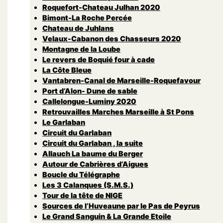
Roquefort-Chateau Julhan 2020
Bimont-La Roche Percée
Chateau de Juhlans
Velaux-Cabanon des Chasseurs 2020
Montagne de la Loube
Le revers de Boquié four à cade
La Côte Bleue
Vantabren-Canal de Marseille-Roquefavour
Port d’Alon- Dune de sable
Callelongue-Luminy 2020
Retrouvailles Marches Marseille à St Pons
Le Garlaban
Circuit du Garlaban
Circuit du Garlaban , la suite
Allauch La baume du Berger
Autour de Cabrières d’Aigues
Boucle du Télégraphe
Les 3 Calanques (S.M.S.)
Tour de la tête de NIGE
Sources de l’Huveaune par le Pas de Peyrus
Le Grand Sanguin & La Grande Etoile