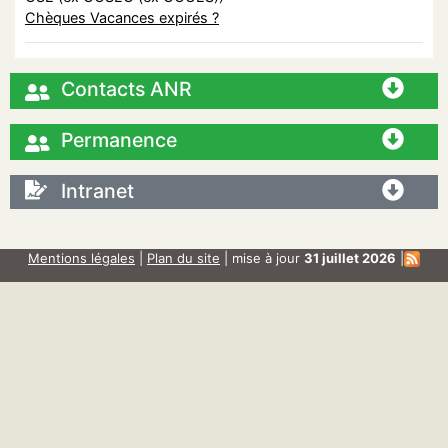
Chèques Vacances expirés ?
Contacts ANR
Permanence
Intranet
Mentions légales
|
Plan du site
| mise à jour
31 juillet 2026
|