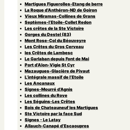
Martigues Figuerolles-Etang de berre
La Roque d’Anthéron-ND de Goiron
Vieux Miramas-Collines de Grans
Septèmes-l’Etoile-Collet Redon
Les crêtes de la Ste Victoire
Gorges du Destel (83)
Mont Rose-Col du Béouveyre
Les Crêtes du Gros Cerveau
les Crêtes de Lambesc
Le Garlaban depuis Font de Mai
Port d’Alon-Vigie St Cyr
Mazaugues-Glacière de Pivaut
L’intégrale massif de l’Etoile
Les Ancanaux
Signes-Mourré d’Agnis
Les collines du Rove
Les Séguins-Les Crêtes
Bois de Chateauneuf les Martigues
Ste Victoire par la face Sud
Signes - Le Latay
Allauch-Canapé d’Escaoupres