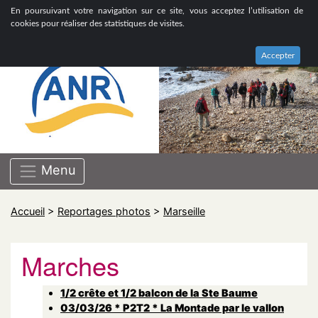
ASSOCIATION NATIONALE DE RETRAITÉS GROUPE
En poursuivant votre navigation sur ce site, vous acceptez l’utilisation de
BOUCHES-DU-RHÔNE
cookies pour réaliser des statistiques de visites.
Accepter
Menu
Accueil
>
Reportages photos
>
Marseille
Marches
1/2 crête et 1/2 balcon de la Ste Baume
03/03/26 * P2T2 * La Montade par le vallon