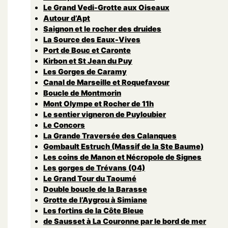
Le Grand Vedi-Grotte aux Oiseaux
Autour d’Apt
Saignon et le rocher des druides
La Source des Eaux-Vives
Port de Bouc et Caronte
Kirbon et St Jean du Puy
Les Gorges de Caramy
Canal de Marseille et Roquefavour
Boucle de Montmorin
Mont Olympe et Rocher de 11h
Le sentier vigneron de Puyloubier
Le Concors
La Grande Traversée des Calanques
Gombault Estruch (Massif de la Ste Baume)
Les coins de Manon et Nécropole de Signes
Les gorges de Trévans (04)
Le Grand Tour du Taoumé
Double boucle de la Barasse
Grotte de l’Aygrou à Simiane
Les fortins de la Côte Bleue
de Sausset à La Couronne par le bord de mer