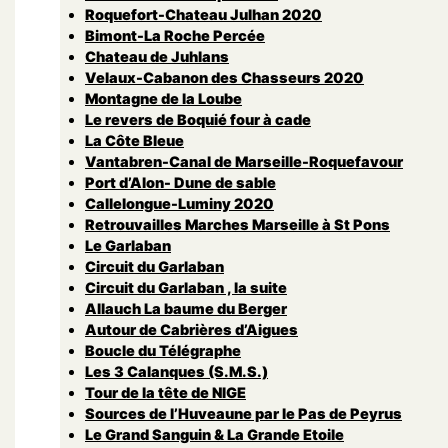
Roquefort-Chateau Julhan 2020
Bimont-La Roche Percée
Chateau de Juhlans
Velaux-Cabanon des Chasseurs 2020
Montagne de la Loube
Le revers de Boquié four à cade
La Côte Bleue
Vantabren-Canal de Marseille-Roquefavour
Port d’Alon- Dune de sable
Callelongue-Luminy 2020
Retrouvailles Marches Marseille à St Pons
Le Garlaban
Circuit du Garlaban
Circuit du Garlaban , la suite
Allauch La baume du Berger
Autour de Cabrières d’Aigues
Boucle du Télégraphe
Les 3 Calanques (S.M.S.)
Tour de la tête de NIGE
Sources de l’Huveaune par le Pas de Peyrus
Le Grand Sanguin & La Grande Etoile