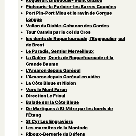
Roquefort la Bedoule- Mont Gibaou
Pichauris-la Parloire-les Barres Coupées
Port Pin-Port Miou et le ravin de Gorgue
Longue
Vallon du Diable-Cabanon des Gardes
Tour Cauvin par le col du Cros
les dents de Roquefourcade, l’Espigoulier, col
de Brest.
Le Paradis, Sentier Merveilleux
La Galère, Dents de Roquefourcade et la
Grande Baume
L’Amaron depuis Garéoul
L’Amaron depuis Garéoul en vidéo
La Côte Bleue et Niolon
Vers le Mont Faron
Direction Le Frioul
Balade sur la Côte Bleue
De Martigues à St Mitre par les bords de
l’Étang
St Cyr Les Engraviers
Les marmites de la Montade
Riboux-Bergerie du Défens