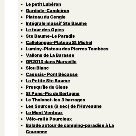
Le petit Lubéron
Gardiole-Candeiron
Plateau du Cengle
Intégrale massif Ste Baume
Le tour des Opies
Ste Baume-Le Paradis
Callelongue-Plateau St Michel
Luminy-Plateau des Pierres Tombées
Vallons de La Barasse
GR2013 dans Marseille
Siou Blanc
Casssis- Pont Bécasse
La Petite Ste Baume
Presqu’île de Giens
St Pons-Pic de Bertagne
Le Tholonet-les 3 barrages
Les Sources (à sec) de l’Huveaune
Le Mont Ventoux
Vélo-rail à Pourcieux
Balade autour de camping-paradise à La
Couronne