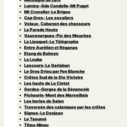
Luminy-Gde Candelle-Mt Puget
Mt Cruvelier-Le Brigou
Cap Gros- Les escaliers
Velaux, Cabanon des chasseurs
La Parade Haute
Vauvenargues-Pic des Mouches
Le Liouquet-Le Télégraphe
Entre Aurèlien et Réganas
Etang de Bolmon
La Loube
Lascours-Le Garlaban
Le Gros Driou par Fon Blanche
Crêtes Sud de la Ste Victoire
Les hauts de La Ciotat
Gordes-Gorges de la Sénancole
Pichauris-Mont des Marseillais
Les bories de Salon
Traversée des calanques par les crêtes
Signes-Le Danjean
Le Taoumé
Titou-Ninou