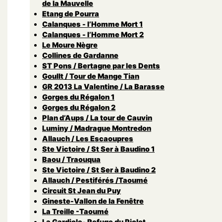
de la Mauvelle
Etang de Pourra
Calanques - l’Homme Mort 1
Calanques - l’Homme Mort 2
Le Moure Nègre
Collines de Gardanne
ST Pons / Bertagne par les Dents
Goullt / Tour de Mange Tian
GR 2013 La Valentine / La Barasse
Gorges du Régalon 1
Gorges du Régalon 2
Plan d’Aups / La tour de Cauvin
Luminy / Madrague Montredon
Allauch / Les Escaoupres
Ste Victoire / St Ser à Baudino 1
Baou / Traouqua
Ste Victoire / St Ser à Baudino 2
Allauch / Pestiférés /Taoumé
Circuit St Jean du Puy
Gineste-Vallon de la Fenêtre
La Treille -Taoumé
La Gardiole- Refuge du Piolet