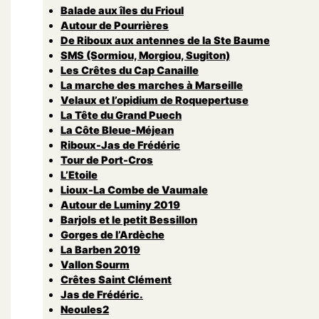
Balade aux îles du Frioul
Autour de Pourrières
De Riboux aux antennes de la Ste Baume
SMS (Sormiou, Morgiou, Sugiton)
Les Crêtes du Cap Canaille
La marche des marches à Marseille
Velaux et l’opidium de Roquepertuse
La Tête du Grand Puech
La Côte Bleue-Méjean
Riboux-Jas de Frédéric
Tour de Port-Cros
L’Etoile
Lioux-La Combe de Vaumale
Autour de Luminy 2019
Barjols et le petit Bessillon
Gorges de l’Ardèche
La Barben 2019
Vallon Sourm
Crêtes Saint Clément
Jas de Frédéric.
Neoules2