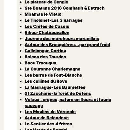
Le plateau de Cengle
Ste Beaume 2016 Gombault & Estruch
Miramas le Vieux
Le Tholonet-Les 3 barrages
Les Crêtes de Cassis
Ribou-Chateauvallon
Journée des marcheurs marseillais
Autour des Brusquières...par grand froid
Callelongue Cortiou
Balcon des Tourdes
Baou Traouqua
La Couronne Charlemagne
Les barres de Font-Blanche
Les collines du Rove
La Madrague-Les Baumettes
St Zaccharie-la forêt de Défens
Velaux : crêpes, nature en fleurs et faune
sauvage
Les Moulins de Véroncle
Autour de Belcodène
Le Sentier des 4 frères
Les Hauts de Bandol