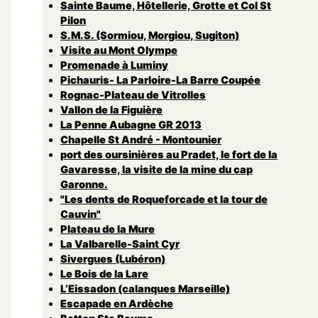
Sainte Baume, Hôtellerie, Grotte et Col St
Pilon
S.M.S. (Sormiou, Morgiou, Sugiton)
Visite au Mont Olympe
Promenade à Luminy
Pichauris- La Parloire-La Barre Coupée
Rognac-Plateau de Vitrolles
Vallon de la Figuière
La Penne Aubagne GR 2013
Chapelle St André - Montounier
port des oursinières au Pradet, le fort de la
Gavaresse, la visite de la mine du cap
Garonne.
"Les dents de Roqueforcade et la tour de
Cauvin"
Plateau de la Mure
La Valbarelle-Saint Cyr
Sivergues (Lubéron)
Le Bois de la Lare
L’Eissadon (calanques Marseille)
Escapade en Ardèche