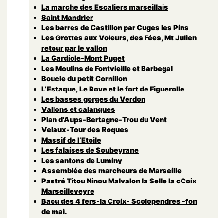
La marche des Escaliers marseillais
Saint Mandrier
Les barres de Castillon par Cuges les Pins
Les Grottes aux Voleurs, des Fées, Mt Julien
retour par le vallon
La Gardiole-Mont Puget
Les Moulins de Fontvieille et Barbegal
Boucle du petit Cornillon
L’Estaque, Le Rove et le fort de Figuerolle
Les basses gorges du Verdon
Vallons et calanques
Plan d’Aups-Bertagne-Trou du Vent
Velaux-Tour des Roques
Massif de l’Etoile
Les falaises de Soubeyrane
Les santons de Luminy
Assemblée des marcheurs de Marseille
Pastré Titou Ninou Malvalon la Selle la cCoix
Marseilleveyre
Baou des 4 fers-la Croix- Scolopendres -fon
de mai.