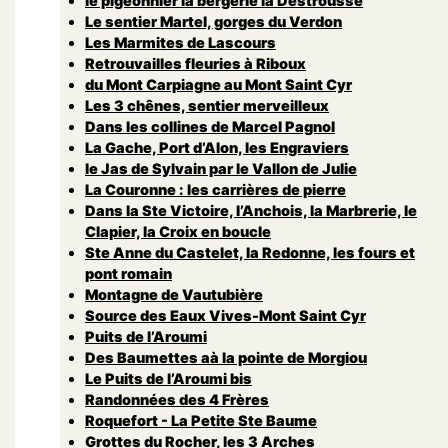
le pigeonnier la bergerie la Destrousse
Le sentier Martel, gorges du Verdon
Les Marmites de Lascours
Retrouvailles fleuries à Riboux
du Mont Carpiagne au Mont Saint Cyr
Les 3 chênes, sentier merveilleux
Dans les collines de Marcel Pagnol
La Gache, Port d’Alon, les Engraviers
le Jas de Sylvain par le Vallon de Julie
La Couronne : les carrières de pierre
Dans la Ste Victoire, l’Anchois, la Marbrerie, le
Clapier, la Croix en boucle
Ste Anne du Castelet, la Redonne, les fours et
pont romain
Montagne de Vautubière
Source des Eaux Vives-Mont Saint Cyr
Puits de l’Aroumi
Des Baumettes aà la pointe de Morgiou
Le Puits de l’Aroumi bis
Randonnées des 4 Frères
Roquefort - La Petite Ste Baume
Grottes du Rocher, les 3 Arches