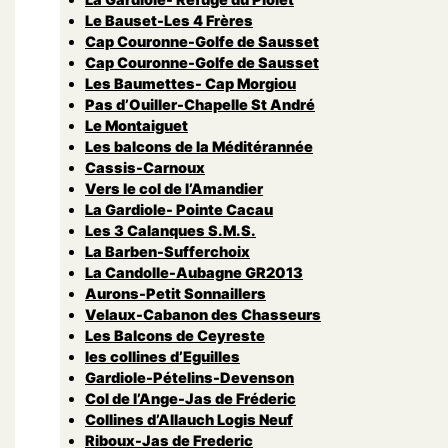
Le Bauset-Les 4 Frères
Cap Couronne-Golfe de Sausset
Cap Couronne-Golfe de Sausset
Les Baumettes- Cap Morgiou
Pas d’Ouiller-Chapelle St André
Le Montaiguet
Les balcons de la Méditérannée
Cassis-Carnoux
Vers le col de l’Amandier
La Gardiole- Pointe Cacau
Les 3 Calanques S.M.S.
La Barben-Sufferchoix
La Candolle-Aubagne GR2013
Aurons-Petit Sonnaillers
Velaux-Cabanon des Chasseurs
Les Balcons de Ceyreste
les collines d’Eguilles
Gardiole-Pételins-Devenson
Col de l’Ange-Jas de Fréderic
Collines d’Allauch Logis Neuf
Riboux-Jas de Frederic