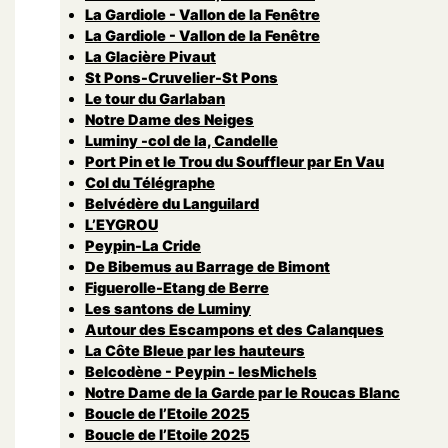
La Gardiole - Vallon de la Fenêtre
La Gardiole - Vallon de la Fenêtre
La Glacière Pivaut
St Pons-Cruvelier-St Pons
Le tour du Garlaban
Notre Dame des Neiges
Luminy -col de la, Candelle
Port Pin et le Trou du Souffleur par En Vau
Col du Télégraphe
Belvédère du Languilard
L’EYGROU
Peypin-La Cride
De Bibemus au Barrage de Bimont
Figuerolle-Etang de Berre
Les santons de Luminy
Autour des Escampons et des Calanques
La Côte Bleue par les hauteurs
Belcodène - Peypin - lesMichels
Notre Dame de la Garde par le Roucas Blanc
Boucle de l’Etoile 2025
Boucle de l’Etoile 2025