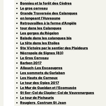
Bonnieu et la forêt des Cèdres
Le gros cerveau
Grande Traversée des Calanques
en longeant l’Huveaune
Retrouvailles à la ferme d’Angèle
tour dans les Calanques
Les gorges du Régalon
Balade dans les calanques bis
La tête dans les Etoiles
Ste Victoire par le sentier des Plaideurs
Nécropole de Signes (83)
Le Gros Cerveau
Barben 2017
Allauch-Les Escaoupres
Les sommets du Garlaban
Les Hauts de Carnoux
Le tour des Opies 2017
Le Mur de Gueidan et l’Ecomusée
St Ser-Col du Clapier-Col de Vauvenargues
Le tour de Pichauris
Rougiers, Castrum St Jean