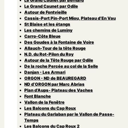
Le Grand Caunet par Bernard
Le Grand Caunet par Odile
Autour de Fontvieille
Cassis-Port Pin-Port Miou, Plateau d’En Vau
St Blaise et les étangs
Les chemins de Luminy
Carro-Côte Bleue
Des Goudes à la Fontaine de Voire
Allauch-Tour de la tête Rouge
N.D. du Rot-Pilon du Roy
Autour de la Tête Rouge par Odile
De la roche Percée au col de la Selle
Danjan - Les Armari
ORGON - ND de BEAUREGARD
ND d’ORGON par Marc Abrias
Plan d’Aups- Plateau des Vaches
Font Blanche
Vallon de la Fenêtre
Les Balcons du Cap Roux
Plateau du Garlaban par le Vallon de Passe-
Temps
Les Balcons du Cap Roux 2