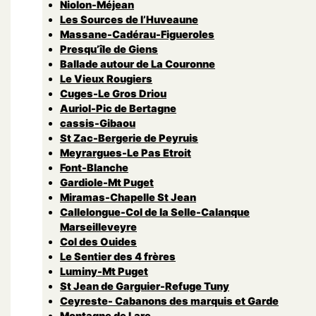
Niolon-Méjean
Les Sources de l’Huveaune
Massane-Cadérau-Figueroles
Presqu’île de Giens
Ballade autour de La Couronne
Le Vieux Rougiers
Cuges-Le Gros Driou
Auriol-Pic de Bertagne
cassis-Gibaou
St Zac-Bergerie de Peyruis
Meyrargues-Le Pas Etroit
Font-Blanche
Gardiole-Mt Puget
Miramas-Chapelle St Jean
Callelongue-Col de la Selle-Calanque
Marseilleveyre
Col des Ouides
Le Sentier des 4 frères
Luminy-Mt Puget
St Jean de Garguier-Refuge Tuny
Ceyreste- Cabanons des marquis et Garde
Montagne de Lare