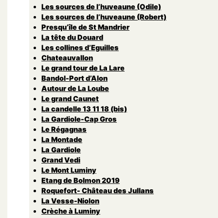
Les sources de l’huveaune (Odile)
Les sources de l’huveaune (Robert)
Presqu’île de St Mandrier
La tête du Douard
Les collines d’Eguilles
Chateauvallon
Le grand tour de La Lare
Bandol-Port d’Alon
Autour de La Loube
Le grand Caunet
La candelle 13 11 18 (bis)
La Gardiole-Cap Gros
Le Régagnas
La Montade
La Gardiole
Grand Vedi
Le Mont Luminy
Etang de Bolmon 2019
Roquefort- Château des Jullans
La Vesse-Niolon
Crèche à Luminy