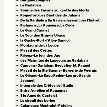
Gorgues Longues
Le Garlaban
Source des Encanaux : grotte des Morts
Roquefort-Les Bastides de Juhans
De la Gardiole à En Vau en passant par l’Estret
Pichauris, La Rouvière, La Cride
Le Grand Caunet
Le Tour des Grands Ubacs
la Gache-Port d’Alon-Bandol
Montagne de La Loube
Massif des Crêtes
Riboux-Le tour des Jas
des Marmites de Lascours au Garlaban
Camoins-Garlaban, Evocation M. Pagnol
Massif de la Ste Baume- Bergerie de Peyruis
Le Gibaou-Le Baou Redon-Les grottes de
Jeannot
Intégrale des Crêtes de l’Etoile
Entre Aurélien et Ragagnas
Ste Anne du Castelet
Le circuit des bories
Calanques Mestralet-Pételins