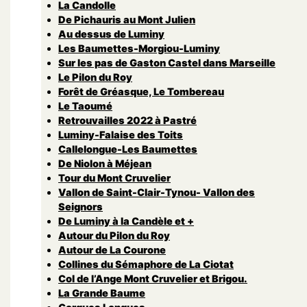
La Candolle
De Pichauris au Mont Julien
Au dessus de Luminy
Les Baumettes-Morgiou-Luminy
Sur les pas de Gaston Castel dans Marseille
Le Pilon du Roy
Forêt de Gréasque, Le Tombereau
Le Taoumé
Retrouvailles 2022 à Pastré
Luminy-Falaise des Toits
Callelongue-Les Baumettes
De Niolon à Méjean
Tour du Mont Cruvelier
Vallon de Saint-Clair-Tynou- Vallon des
Seignors
De Luminy à la Candèle et +
Autour du Pilon du Roy
Autour de La Courone
Collines du Sémaphore de La Ciotat
Col de l’Ange Mont Cruvelier et Brigou.
La Grande Baume