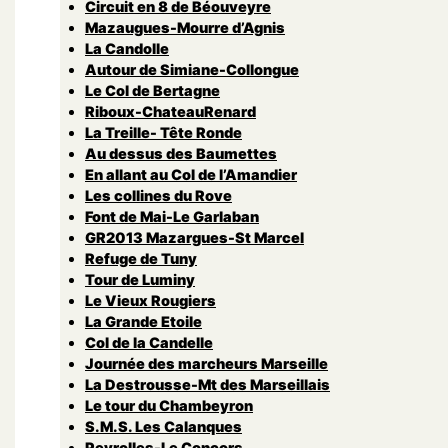
Circuit en 8 de Béouveyre
Mazaugues-Mourre d’Agnis
La Candolle
Autour de Simiane-Collongue
Le Col de Bertagne
Riboux-ChateauRenard
La Treille- Tête Ronde
Au dessus des Baumettes
En allant au Col de l’Amandier
Les collines du Rove
Font de Mai-Le Garlaban
GR2013 Mazargues-St Marcel
Refuge de Tuny
Tour de Luminy
Le Vieux Rougiers
La Grande Etoile
Col de la Candelle
Journée des marcheurs Marseille
La Destrousse-Mt des Marseillais
Le tour du Chambeyron
S.M.S. Les Calanques
Peyrolles-Le Concors