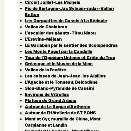
Circuit Jaillet-Les Michels
Pic de Bertagne-Jas Sylvain-radar-Vallon
Betton
Les Gorguettes de Cassis à La Bédoule
Vallon de Chalabran
L’escalier des géants-Titou Ninou
L’Erevine-Méjean
LE Garlaban par le sentier des Scolopendres
Les Monts Puget par la Candelle
Tour de l’Oppidum Untinos et Crête du Trou
Gréasque et le Musée de la Mine
Vallon de la Fenêtre
Les caisses de Jean-Jean, les Alpilles
L’Agache et le Tonneau, Belcodène
Siou-Blanc-Pyramide de Cassini
Environs de Vitrolles
Plateau du Grand Arbois
Autour de La Roque d’Anthéron
Autour de l’Hôtellerie de ST PONS
Mont st Cyr, muraille de Chine, Mont
Carpianne et Landin