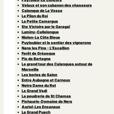
Velaux et son cabanon des chasseurs
Calanque de La Vesse
Le Pilon du Roi
La Petite Camargue
Ste Victoire par le Garagaï
Luminy-Callelongue
Niolon-La Côte Bleue
Puyloubier et le sentier des vignerons
Nans les Pins - L’Escaillon
Forêt de Gréasque
Pic de Bertagne
Le grand tour des Calanques autour de
Marseille
Les bories de Salon
Entre Aubagne et Carnoux
Notre Dame du Rot
Le Grand Vedi
La poudrerie de St Chamas
Pichauris-Domaine de Ners
Auriol-Les Encanaux
Le Grand Puech