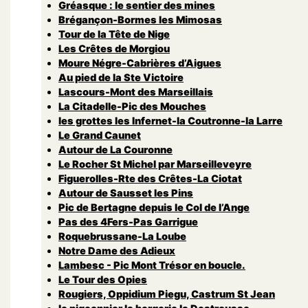
Gréasque : le sentier des mines
Brégançon-Bormes les Mimosas
Tour de la Tête de Nige
Les Crêtes de Morgiou
Moure Négre-Cabrières d’Aigues
Au pied de la Ste Victoire
Lascours-Mont des Marseillais
La Citadelle-Pic des Mouches
les grottes les Infernet-la Coutronne-la Larre
Le Grand Caunet
Autour de La Couronne
Le Rocher St Michel par Marseilleveyre
Figuerolles-Rte des Crêtes-La Ciotat
Autour de Sausset les Pins
Pic de Bertagne depuis le Col de l’Ange
Pas des 4Fers-Pas Garrigue
Roquebrussane-La Loube
Notre Dame des Adieux
Lambesc - Pic Mont Trésor en boucle.
Le Tour des Opies
Rougiers, Oppidium Piegu, Castrum St Jean