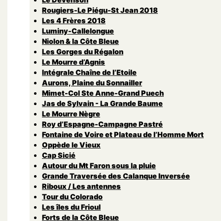
Rougiers-Le Piégu-St Jean 2018
Les 4 Frères 2018
Luminy-Callelongue
Niolon & la Côte Bleue
Les Gorges du Régalon
Le Mourre d’Agnis
Intégrale Chaîne de l’Etoile
Aurons, Plaine du Sonnailler
Mimet-Col Ste Anne-Grand Puech
Jas de Sylvain - La Grande Baume
Le Mourre Nègre
Roy d’Espagne-Campagne Pastré
Fontaine de Voire et Plateau de l’Homme Mort
Oppède le Vieux
Cap Sicié
Autour du Mt Faron sous la pluie
Grande Traversée des Calanque Inversée
Riboux / Les antennes
Tour du Colorado
Les îles du Frioul
Forts de la Côte Bleue