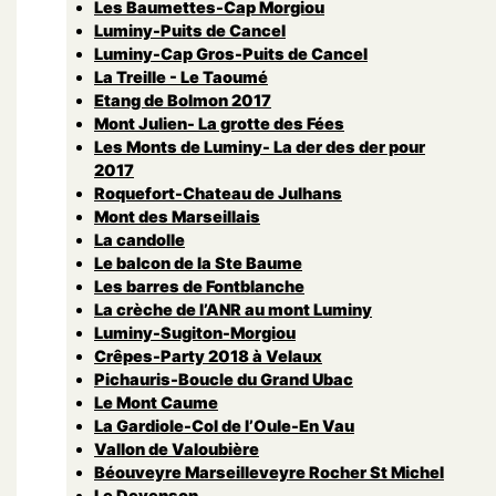
Les Baumettes-Cap Morgiou
Luminy-Puits de Cancel
Luminy-Cap Gros-Puits de Cancel
La Treille - Le Taoumé
Etang de Bolmon 2017
Mont Julien- La grotte des Fées
Les Monts de Luminy- La der des der pour
2017
Roquefort-Chateau de Julhans
Mont des Marseillais
La candolle
Le balcon de la Ste Baume
Les barres de Fontblanche
La crèche de l’ANR au mont Luminy
Luminy-Sugiton-Morgiou
Crêpes-Party 2018 à Velaux
Pichauris-Boucle du Grand Ubac
Le Mont Caume
La Gardiole-Col de l’Oule-En Vau
Vallon de Valoubière
Béouveyre Marseilleveyre Rocher St Michel
Le Devenson