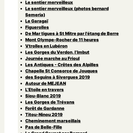
Le sentier merveilleux
Le sentier merveilleux (photos bernard
Semeria)
Le Garagaï
Figuerolles
De Mar tigues à St Mitre par l’étang de Berre
Mont Olympe-Rocher de 11 heures
Vtrolles en Lubéron
Les Gorges du Verdon, l’Imbut
Journée marche au Frioul
Les Antiques - Crêtes des Alpilles
Chapelle St Consorce de Jouques
des Seguins à Sivergues 2019
Autour de MEJEAN
L’Etoile en travers
Siou-Blanc 2019
Les Gorges de Trévans
Forêt de Gardanne
Titou-Ninou 2019
Cheminement marseillais
Pas de Belle-Fille