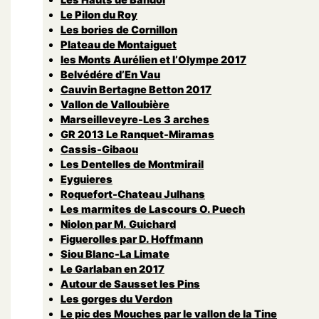
Le Pilon du Roy
Les bories de Cornillon
Plateau de Montaiguet
les Monts Aurélien et l’Olympe 2017
Belvédére d’En Vau
Cauvin Bertagne Betton 2017
Vallon de Valloubière
Marseilleveyre-Les 3 arches
GR 2013 Le Ranquet-Miramas
Cassis-Gibaou
Les Dentelles de Montmirail
Eyguieres
Roquefort-Chateau Julhans
Les marmites de Lascours O. Puech
Niolon par M. Guichard
Figuerolles par D. Hoffmann
Siou Blanc-La Limate
Le Garlaban en 2017
Autour de Sausset les Pins
Les gorges du Verdon
Le pic des Mouches par le vallon de la Tine