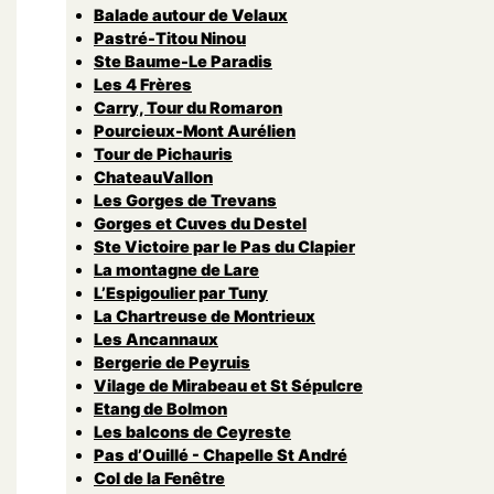
Balade autour de Velaux
Pastré-Titou Ninou
Ste Baume-Le Paradis
Les 4 Frères
Carry, Tour du Romaron
Pourcieux-Mont Aurélien
Tour de Pichauris
ChateauVallon
Les Gorges de Trevans
Gorges et Cuves du Destel
Ste Victoire par le Pas du Clapier
La montagne de Lare
L’Espigoulier par Tuny
La Chartreuse de Montrieux
Les Ancannaux
Bergerie de Peyruis
Vilage de Mirabeau et St Sépulcre
Etang de Bolmon
Les balcons de Ceyreste
Pas d’Ouillé - Chapelle St André
Col de la Fenêtre