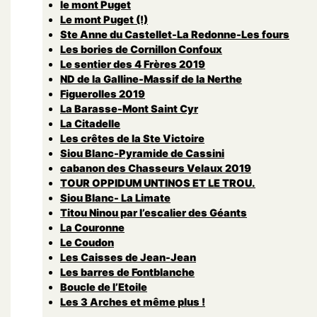
le mont Puget
Le mont Puget (!)
Ste Anne du Castellet-La Redonne-Les fours
Les bories de Cornillon Confoux
Le sentier des 4 Frères 2019
ND de la Galline-Massif de la Nerthe
Figuerolles 2019
La Barasse-Mont Saint Cyr
La Citadelle
Les crêtes de la Ste Victoire
Siou Blanc-Pyramide de Cassini
cabanon des Chasseurs Velaux 2019
TOUR OPPIDUM UNTINOS ET LE TROU.
Siou Blanc- La Limate
Titou Ninou par l’escalier des Géants
La Couronne
Le Coudon
Les Caisses de Jean-Jean
Les barres de Fontblanche
Boucle de l’Etoile
Les 3 Arches et même plus !