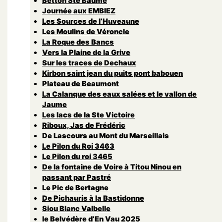
Betton Ste Baume
Journée aux EMBIEZ
Les Sources de l’Huveaune
Les Moulins de Véroncle
La Roque des Bancs
Vers la Plaine de la Grive
Sur les traces de Dechaux
Kirbon saint jean du puits pont babouen
Plateau de Beaumont
La Calanque des eaux salées et le vallon de
Jaume
Les lacs de la Ste Victoire
Riboux, Jas de Frédéric
De Lascours au Mont du Marseillais
Le Pilon du Roi 3463
Le Pilon du roi 3465
De la fontaine de Voire à Titou Ninou en
passant par Pastré
Le Pic de Bertagne
De Pichauris à la Bastidonne
Siou Blanc Valbelle
le Belvédère d’En Vau 2025