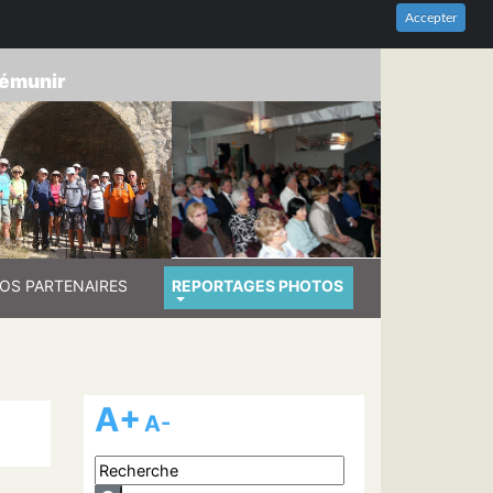
HES-DU-RHÔNE
Accepter
prémunir
OS PARTENAIRES
REPORTAGES PHOTOS
A+
A-