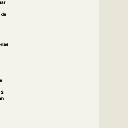
par
 de
rias
le
 2
an