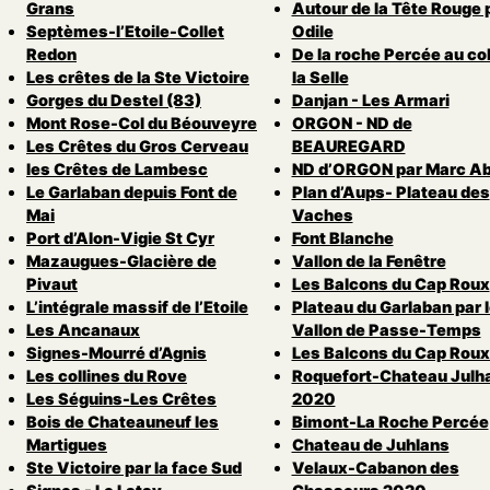
Grans
Autour de la Tête Rouge 
Septèmes-l’Etoile-Collet
Odile
Redon
De la roche Percée au col
Les crêtes de la Ste Victoire
la Selle
Gorges du Destel (83)
Danjan - Les Armari
Mont Rose-Col du Béouveyre
ORGON - ND de
Les Crêtes du Gros Cerveau
BEAUREGARD
les Crêtes de Lambesc
ND d’ORGON par Marc Ab
Le Garlaban depuis Font de
Plan d’Aups- Plateau des
Mai
Vaches
Port d’Alon-Vigie St Cyr
Font Blanche
Mazaugues-Glacière de
Vallon de la Fenêtre
Pivaut
Les Balcons du Cap Roux
L’intégrale massif de l’Etoile
Plateau du Garlaban par 
Les Ancanaux
Vallon de Passe-Temps
Signes-Mourré d’Agnis
Les Balcons du Cap Roux
Les collines du Rove
Roquefort-Chateau Julh
Les Séguins-Les Crêtes
2020
Bois de Chateauneuf les
Bimont-La Roche Percée
Martigues
Chateau de Juhlans
Ste Victoire par la face Sud
Velaux-Cabanon des