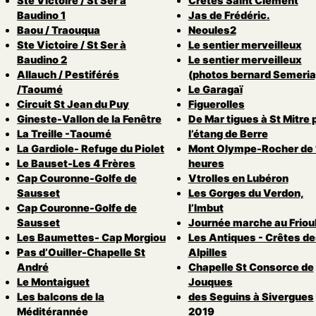
Ste Victoire / St Ser à
Crêtes Saint Clément
Baudino 1
Jas de Frédéric.
Baou / Traouqua
Neoules2
Ste Victoire / St Ser à
Le sentier merveilleux
Baudino 2
Le sentier merveilleux
Allauch / Pestiférés
(photos bernard Semeria
/Taoumé
Le Garagaï
Circuit St Jean du Puy
Figuerolles
Gineste-Vallon de la Fenêtre
De Mar tigues à St Mitre 
La Treille -Taoumé
l’étang de Berre
La Gardiole- Refuge du Piolet
Mont Olympe-Rocher de 
Le Bauset-Les 4 Frères
heures
Cap Couronne-Golfe de
Vtrolles en Lubéron
Sausset
Les Gorges du Verdon,
Cap Couronne-Golfe de
l’Imbut
Sausset
Journée marche au Friou
Les Baumettes- Cap Morgiou
Les Antiques - Crêtes de
Pas d’Ouiller-Chapelle St
Alpilles
André
Chapelle St Consorce de
Le Montaiguet
Jouques
Les balcons de la
des Seguins à Sivergues
Méditérannée
2019