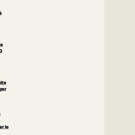
à
le
0
uite
ger
)
r le