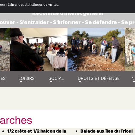
 NATIONALE DE RETRAITÉS - GROUPE BOUC
ur réaliser des statistiques de visites.
Reconnue d'intérêt général
ouver - S'entraider - S'informer - Se défendre - Se 
NES
LOISIRS
SOCIAL
DROITS ET DÉFENSE
N
arches
1/2 crête et 1/2 balcon de la
Balade aux îles du Frioul