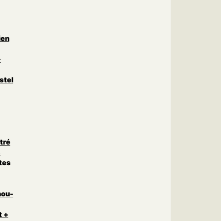
ien
-
stel
tré
s
tes
nou-
t +