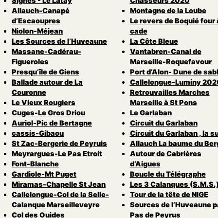
Signes - Le Latay
Chasseurs 2020
Allauch-Canapé
Montagne de la Loube
d’Escaoupres
Le revers de Boquié four 
Niolon-Méjean
cade
Les Sources de l’Huveaune
La Côte Bleue
Massane-Cadérau-
Vantabren-Canal de
Figueroles
Marseille-Roquefavour
Presqu’île de Giens
Port d’Alon- Dune de sab
Ballade autour de La
Callelongue-Luminy 202
Couronne
Retrouvailles Marches
Le Vieux Rougiers
Marseille à St Pons
Cuges-Le Gros Driou
Le Garlaban
Auriol-Pic de Bertagne
Circuit du Garlaban
cassis-Gibaou
Circuit du Garlaban , la s
St Zac-Bergerie de Peyruis
Allauch La baume du Ber
Meyrargues-Le Pas Etroit
Autour de Cabrières
Font-Blanche
d’Aigues
Gardiole-Mt Puget
Boucle du Télégraphe
Miramas-Chapelle St Jean
Les 3 Calanques (S.M.S.
Callelongue-Col de la Selle-
Tour de la tête de NIGE
Calanque Marseilleveyre
Sources de l’Huveaune pa
Col des Ouides
Pas de Peyrus