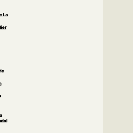
e La
ier
de
n
a
s
ndol