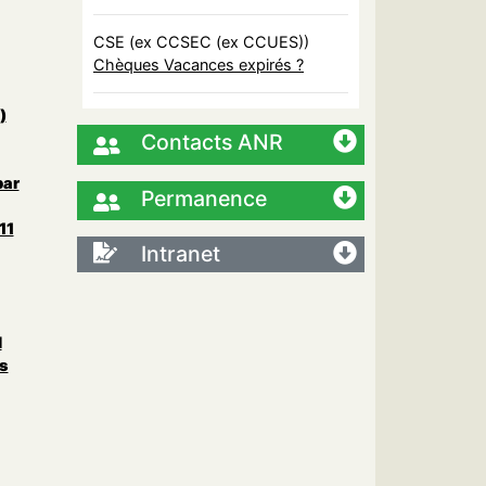
CSE (ex CCSEC (ex CCUES))
Chèques Vacances expirés ?
)
Contacts ANR
par
Permanence
11
Intranet
l
s