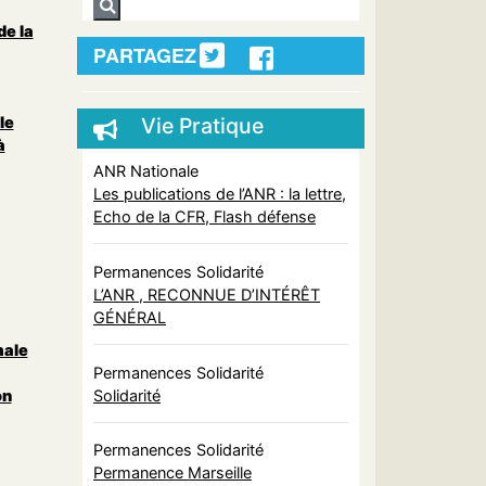
de la
PARTAGEZ
le
Vie Pratique
à
ANR Nationale
Les publications de l’ANR : la lettre,
Echo de la CFR, Flash défense
Permanences Solidarité
L’ANR , RECONNUE D’INTÉRÊT
GÉNÉRAL
male
Permanences Solidarité
Solidarité
on
Permanences Solidarité
Permanence Marseille