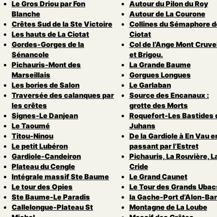
Le Gros Driou par Fon
Autour du Pilon du Roy
Blanche
Autour de La Courone
Crêtes Sud de la Ste Victoire
Collines du Sémaphore d
Les hauts de La Ciotat
Ciotat
Gordes-Gorges de la
Col de l’Ange Mont Cruvel
Sénancole
et Brigou.
Pichauris-Mont des
La Grande Baume
Marseillais
Gorgues Longues
Les bories de Salon
Le Garlaban
Traversée des calanques par
Source des Encanaux :
les crêtes
grotte des Morts
Signes-Le Danjean
Roquefort-Les Bastides 
Le Taoumé
Juhans
Titou-Ninou
De la Gardiole à En Vau e
Le petit Lubéron
passant par l’Estret
Gardiole-Candeiron
Pichauris, La Rouvière, L
Plateau du Cengle
Cride
Intégrale massif Ste Baume
Le Grand Caunet
Le tour des Opies
Le Tour des Grands Ubac
Ste Baume-Le Paradis
la Gache-Port d’Alon-Ba
Callelongue-Plateau St
Montagne de La Loube