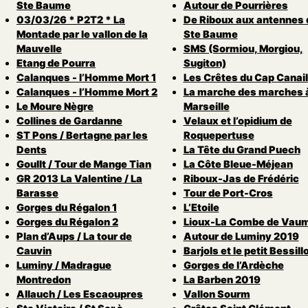
Ste Baume
Autour de Pourrières
03/03/26 * P2T2 * La
De Riboux aux antennes 
Montade par le vallon de la
Ste Baume
Mauvelle
SMS (Sormiou, Morgiou,
Etang de Pourra
Sugiton)
Calanques - l’Homme Mort 1
Les Crêtes du Cap Canail
Calanques - l’Homme Mort 2
La marche des marches 
Le Moure Nègre
Marseille
Collines de Gardanne
Velaux et l’opidium de
ST Pons / Bertagne par les
Roquepertuse
Dents
La Tête du Grand Puech
Goullt / Tour de Mange Tian
La Côte Bleue-Méjean
GR 2013 La Valentine / La
Riboux-Jas de Frédéric
Barasse
Tour de Port-Cros
Gorges du Régalon 1
L’Etoile
Gorges du Régalon 2
Lioux-La Combe de Vau
Plan d’Aups / La tour de
Autour de Luminy 2019
Cauvin
Barjols et le petit Bessill
Luminy / Madrague
Gorges de l’Ardèche
Montredon
La Barben 2019
Allauch / Les Escaoupres
Vallon Sourm