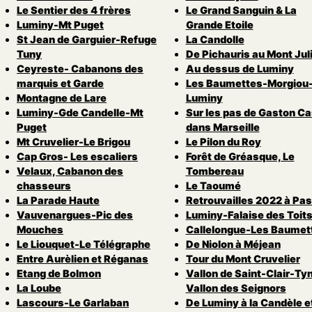
Le Sentier des 4 frères
Le Grand Sanguin & La
Luminy-Mt Puget
Grande Etoile
St Jean de Garguier-Refuge
La Candolle
Tuny
De Pichauris au Mont Jul
Ceyreste- Cabanons des
Au dessus de Luminy
marquis et Garde
Les Baumettes-Morgiou
Montagne de Lare
Luminy
Luminy-Gde Candelle-Mt
Sur les pas de Gaston Ca
Puget
dans Marseille
Mt Cruvelier-Le Brigou
Le Pilon du Roy
Cap Gros- Les escaliers
Forêt de Gréasque, Le
Velaux, Cabanon des
Tombereau
chasseurs
Le Taoumé
La Parade Haute
Retrouvailles 2022 à Pas
Vauvenargues-Pic des
Luminy-Falaise des Toit
Mouches
Callelongue-Les Baumet
Le Liouquet-Le Télégraphe
De Niolon à Méjean
Entre Aurèlien et Réganas
Tour du Mont Cruvelier
Etang de Bolmon
Vallon de Saint-Clair-Ty
La Loube
Vallon des Seignors
Lascours-Le Garlaban
De Luminy à la Candèle e