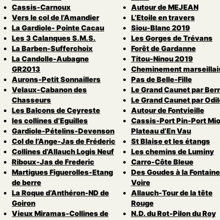
Cassis-Carnoux
Autour de MEJEAN
Vers le col de l’Amandier
L’Etoile en travers
La Gardiole- Pointe Cacau
Siou-Blanc 2019
Les 3 Calanques S.M.S.
Les Gorges de Trévans
La Barben-Sufferchoix
Forêt de Gardanne
La Candolle-Aubagne
Titou-Ninou 2019
GR2013
Cheminement marseillai
Aurons-Petit Sonnaillers
Pas de Belle-Fille
Velaux-Cabanon des
Le Grand Caunet par Ber
Chasseurs
Le Grand Caunet par Odil
Les Balcons de Ceyreste
Autour de Fontvieille
les collines d’Eguilles
Cassis-Port Pin-Port Mio
Gardiole-Pételins-Devenson
Plateau d’En Vau
Col de l’Ange-Jas de Fréderic
St Blaise et les étangs
Collines d’Allauch Logis Neuf
Les chemins de Luminy
Riboux-Jas de Frederic
Carro-Côte Bleue
Martigues Figuerolles-Etang
Des Goudes à la Fontaine
de berre
Voire
La Roque d’Anthéron-ND de
Allauch-Tour de la tête
Goiron
Rouge
Vieux Miramas-Collines de
N.D. du Rot-Pilon du Roy