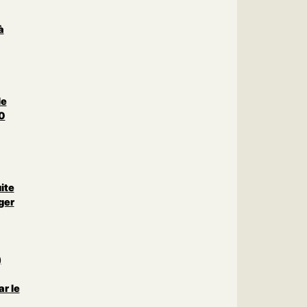
à
le
0
uite
ger
)
r le