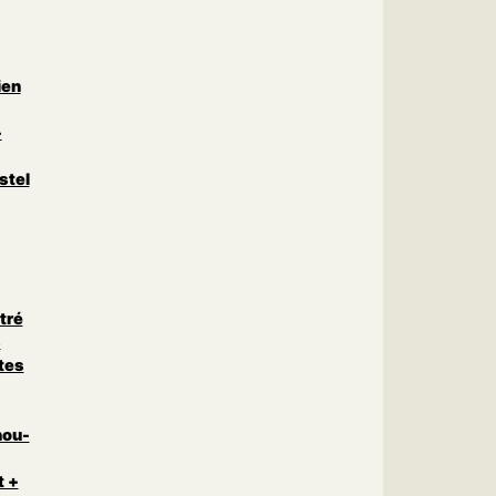
ien
-
stel
tré
s
tes
nou-
t +