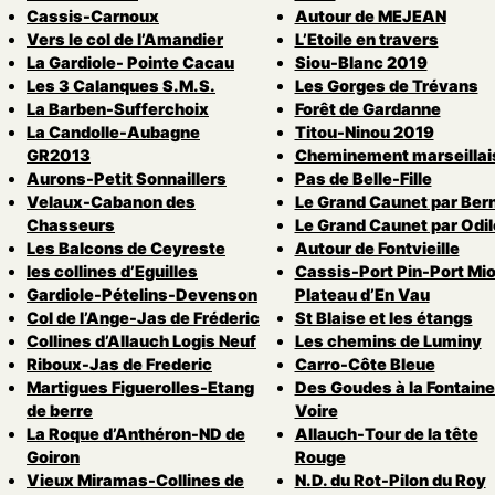
Cassis-Carnoux
Autour de MEJEAN
Vers le col de l’Amandier
L’Etoile en travers
La Gardiole- Pointe Cacau
Siou-Blanc 2019
Les 3 Calanques S.M.S.
Les Gorges de Trévans
La Barben-Sufferchoix
Forêt de Gardanne
La Candolle-Aubagne
Titou-Ninou 2019
GR2013
Cheminement marseillai
Aurons-Petit Sonnaillers
Pas de Belle-Fille
Velaux-Cabanon des
Le Grand Caunet par Ber
Chasseurs
Le Grand Caunet par Odil
Les Balcons de Ceyreste
Autour de Fontvieille
les collines d’Eguilles
Cassis-Port Pin-Port Mio
Gardiole-Pételins-Devenson
Plateau d’En Vau
Col de l’Ange-Jas de Fréderic
St Blaise et les étangs
Collines d’Allauch Logis Neuf
Les chemins de Luminy
Riboux-Jas de Frederic
Carro-Côte Bleue
Martigues Figuerolles-Etang
Des Goudes à la Fontaine
de berre
Voire
La Roque d’Anthéron-ND de
Allauch-Tour de la tête
Goiron
Rouge
Vieux Miramas-Collines de
N.D. du Rot-Pilon du Roy