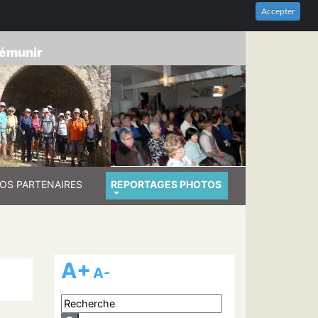
HES-DU-RHÔNE
Accepter
prémunir
OS PARTENAIRES
REPORTAGES PHOTOS
A+
A-