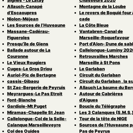
Signes - Le Latay
Chasseurs 2020
Allauch-Canapé
Montagne de la Loube
d’Escaoupres
Le revers de Boquié four 
Niolon-Méjean
cade
Les Sources de l’Huveaune
La Côte Bleue
Massane-Cadérau-
Vantabren-Canal de
Figueroles
Marseille-Roquefavour
Presqu’île de Giens
Port d’Alon- Dune de sab
Ballade autour de La
Callelongue-Luminy 202
Couronne
Retrouvailles Marches
Le Vieux Rougiers
Marseille à St Pons
Cuges-Le Gros Driou
Le Garlaban
Auriol-Pic de Bertagne
Circuit du Garlaban
cassis-Gibaou
Circuit du Garlaban , la s
St Zac-Bergerie de Peyruis
Allauch La baume du Ber
Meyrargues-Le Pas Etroit
Autour de Cabrières
Font-Blanche
d’Aigues
Gardiole-Mt Puget
Boucle du Télégraphe
Miramas-Chapelle St Jean
Les 3 Calanques (S.M.S.
Callelongue-Col de la Selle-
Tour de la tête de NIGE
Calanque Marseilleveyre
Sources de l’Huveaune pa
Col des Ouides
Pas de Peyrus