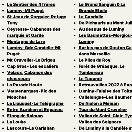
Le Sentier des 4 frères
Le Grand Sanguin & La
Luminy-Mt Puget
Grande Etoile
St Jean de Garguier-Refuge
La Candolle
Tuny
De Pichauris au Mont Jul
Ceyreste- Cabanons des
Au dessus de Luminy
marquis et Garde
Les Baumettes-Morgiou
Montagne de Lare
Luminy
Luminy-Gde Candelle-Mt
Sur les pas de Gaston Ca
Puget
dans Marseille
Mt Cruvelier-Le Brigou
Le Pilon du Roy
Cap Gros- Les escaliers
Forêt de Gréasque, Le
Velaux, Cabanon des
Tombereau
chasseurs
Le Taoumé
La Parade Haute
Retrouvailles 2022 à Pas
Vauvenargues-Pic des
Luminy-Falaise des Toit
Mouches
Callelongue-Les Baumet
Le Liouquet-Le Télégraphe
De Niolon à Méjean
Entre Aurèlien et Réganas
Tour du Mont Cruvelier
Etang de Bolmon
Vallon de Saint-Clair-Ty
La Loube
Vallon des Seignors
Lascours-Le Garlaban
De Luminy à la Candèle e