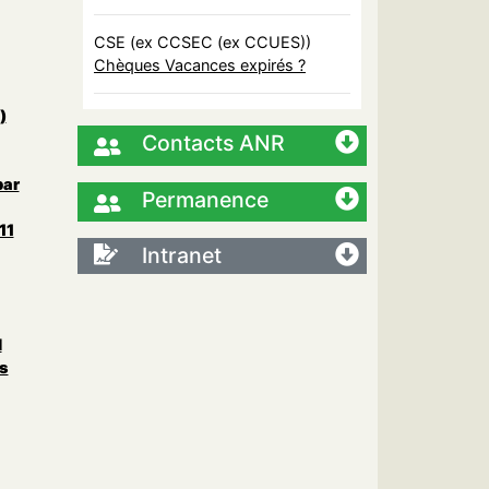
CSE (ex CCSEC (ex CCUES))
Chèques Vacances expirés ?
)
Contacts ANR
par
Permanence
11
Intranet
l
s