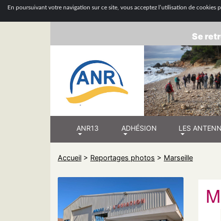
ASSOCIATION
En poursuivant votre navigation sur ce site, vous acceptez l’utilisation de cookies po
Se retr
ANR13
ADHÉSION
LES ANTEN
Accueil
>
Reportages photos
>
Marseille
M