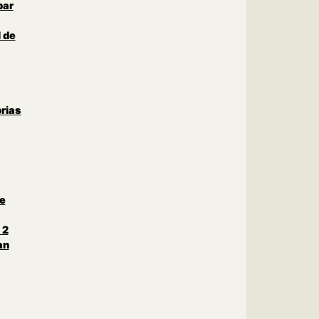
par
 de
rias
le
 2
an