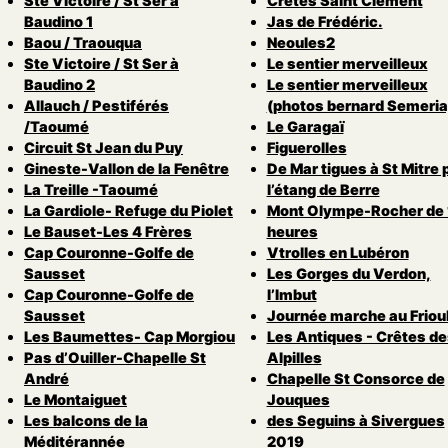
Ste Victoire / St Ser à
Crêtes Saint Clément
Baudino 1
Jas de Frédéric.
Baou / Traouqua
Neoules2
Ste Victoire / St Ser à
Le sentier merveilleux
Baudino 2
Le sentier merveilleux
Allauch / Pestiférés
(photos bernard Semeria
/Taoumé
Le Garagaï
Circuit St Jean du Puy
Figuerolles
Gineste-Vallon de la Fenêtre
De Mar tigues à St Mitre 
La Treille -Taoumé
l’étang de Berre
La Gardiole- Refuge du Piolet
Mont Olympe-Rocher de 
Le Bauset-Les 4 Frères
heures
Cap Couronne-Golfe de
Vtrolles en Lubéron
Sausset
Les Gorges du Verdon,
Cap Couronne-Golfe de
l’Imbut
Sausset
Journée marche au Friou
Les Baumettes- Cap Morgiou
Les Antiques - Crêtes de
Pas d’Ouiller-Chapelle St
Alpilles
André
Chapelle St Consorce de
Le Montaiguet
Jouques
Les balcons de la
des Seguins à Sivergues
Méditérannée
2019