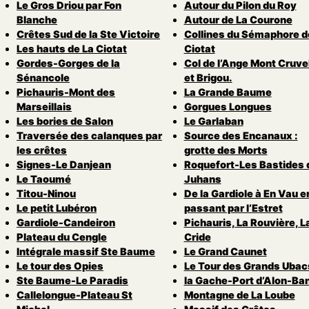
Le Gros Driou par Fon
Autour du Pilon du Roy
Blanche
Autour de La Courone
Crêtes Sud de la Ste Victoire
Collines du Sémaphore d
Les hauts de La Ciotat
Ciotat
Gordes-Gorges de la
Col de l’Ange Mont Cruvel
Sénancole
et Brigou.
Pichauris-Mont des
La Grande Baume
Marseillais
Gorgues Longues
Les bories de Salon
Le Garlaban
Traversée des calanques par
Source des Encanaux :
les crêtes
grotte des Morts
Signes-Le Danjean
Roquefort-Les Bastides 
Le Taoumé
Juhans
Titou-Ninou
De la Gardiole à En Vau e
Le petit Lubéron
passant par l’Estret
Gardiole-Candeiron
Pichauris, La Rouvière, L
Plateau du Cengle
Cride
Intégrale massif Ste Baume
Le Grand Caunet
Le tour des Opies
Le Tour des Grands Ubac
Ste Baume-Le Paradis
la Gache-Port d’Alon-Ba
Callelongue-Plateau St
Montagne de La Loube