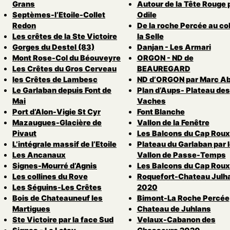
Grans
Autour de la Tête Rouge 
Septèmes-l’Etoile-Collet
Odile
Redon
De la roche Percée au col
Les crêtes de la Ste Victoire
la Selle
Gorges du Destel (83)
Danjan - Les Armari
Mont Rose-Col du Béouveyre
ORGON - ND de
Les Crêtes du Gros Cerveau
BEAUREGARD
les Crêtes de Lambesc
ND d’ORGON par Marc Ab
Le Garlaban depuis Font de
Plan d’Aups- Plateau des
Mai
Vaches
Port d’Alon-Vigie St Cyr
Font Blanche
Mazaugues-Glacière de
Vallon de la Fenêtre
Pivaut
Les Balcons du Cap Roux
L’intégrale massif de l’Etoile
Plateau du Garlaban par 
Les Ancanaux
Vallon de Passe-Temps
Signes-Mourré d’Agnis
Les Balcons du Cap Roux
Les collines du Rove
Roquefort-Chateau Julh
Les Séguins-Les Crêtes
2020
Bois de Chateauneuf les
Bimont-La Roche Percée
Martigues
Chateau de Juhlans
Ste Victoire par la face Sud
Velaux-Cabanon des