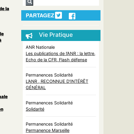
de la
PARTAGEZ
le
Vie Pratique
à
ANR Nationale
Les publications de l’ANR : la lettre,
Echo de la CFR, Flash défense
Permanences Solidarité
L’ANR , RECONNUE D’INTÉRÊT
GÉNÉRAL
male
Permanences Solidarité
Solidarité
on
Permanences Solidarité
Permanence Marseille