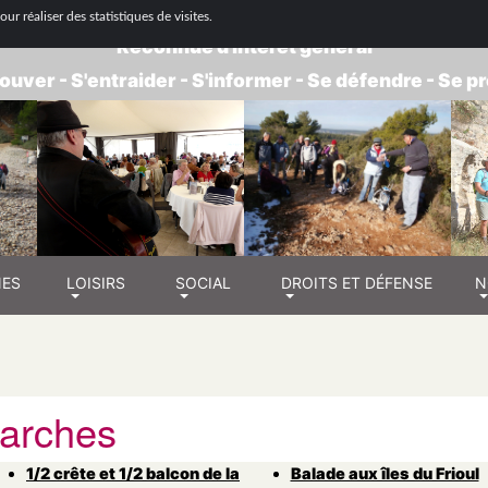
 NATIONALE DE RETRAITÉS - GROUPE BOUC
ur réaliser des statistiques de visites.
Reconnue d'intérêt général
ouver - S'entraider - S'informer - Se défendre - Se 
NES
LOISIRS
SOCIAL
DROITS ET DÉFENSE
N
arches
1/2 crête et 1/2 balcon de la
Balade aux îles du Frioul