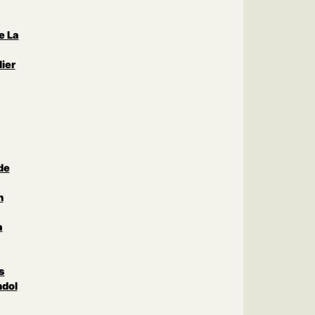
e La
ier
de
n
a
s
ndol