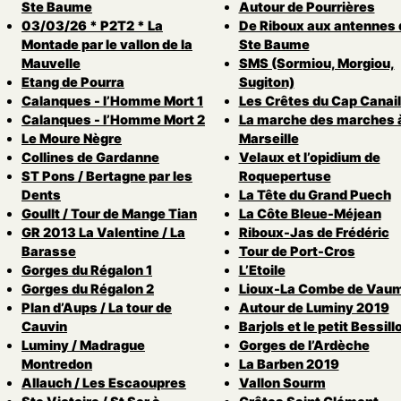
Ste Baume
Autour de Pourrières
03/03/26 * P2T2 * La
De Riboux aux antennes 
Montade par le vallon de la
Ste Baume
Mauvelle
SMS (Sormiou, Morgiou,
Etang de Pourra
Sugiton)
Calanques - l’Homme Mort 1
Les Crêtes du Cap Canail
Calanques - l’Homme Mort 2
La marche des marches 
Le Moure Nègre
Marseille
Collines de Gardanne
Velaux et l’opidium de
ST Pons / Bertagne par les
Roquepertuse
Dents
La Tête du Grand Puech
Goullt / Tour de Mange Tian
La Côte Bleue-Méjean
GR 2013 La Valentine / La
Riboux-Jas de Frédéric
Barasse
Tour de Port-Cros
Gorges du Régalon 1
L’Etoile
Gorges du Régalon 2
Lioux-La Combe de Vau
Plan d’Aups / La tour de
Autour de Luminy 2019
Cauvin
Barjols et le petit Bessill
Luminy / Madrague
Gorges de l’Ardèche
Montredon
La Barben 2019
Allauch / Les Escaoupres
Vallon Sourm