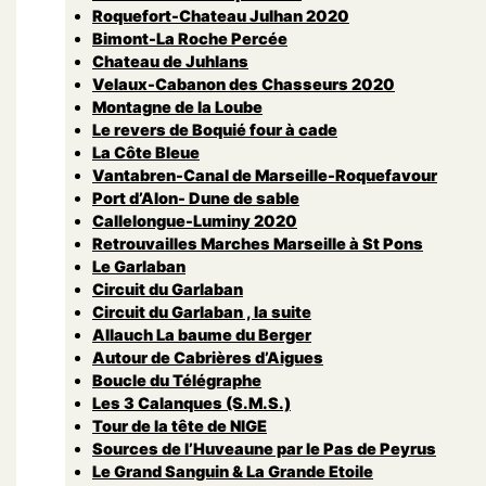
Roquefort-Chateau Julhan 2020
Bimont-La Roche Percée
Chateau de Juhlans
Velaux-Cabanon des Chasseurs 2020
Montagne de la Loube
Le revers de Boquié four à cade
La Côte Bleue
Vantabren-Canal de Marseille-Roquefavour
Port d’Alon- Dune de sable
Callelongue-Luminy 2020
Retrouvailles Marches Marseille à St Pons
Le Garlaban
Circuit du Garlaban
Circuit du Garlaban , la suite
Allauch La baume du Berger
Autour de Cabrières d’Aigues
Boucle du Télégraphe
Les 3 Calanques (S.M.S.)
Tour de la tête de NIGE
Sources de l’Huveaune par le Pas de Peyrus
Le Grand Sanguin & La Grande Etoile