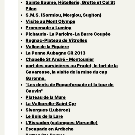
Sainte Baume, Hôtellerie, Grotte et Col St
Pilon
S.M.S. (Sormiou, Morgiou, Sugiton)
Visite au Mont Olympe
Promenade à Luminy
Pichauris- La Parloire-La Barre Coupée
Rognac-Plateau de Vitrolles
Vallon de la Figuière
La Penne Aubagne GR 2013
Chapelle St André - Montounier
port des oursinières au Pradet, le fort de la
Gavaresse, la visite de la mine du cap
Garonne.
"Les dents de Roqueforcade et la tour de
Cauvin"
Plateau de la Mure
La Valbarelle-Saint Cyr
Sivergues (Lubéron)
Le Bois de la Lare
L’Eissadon (calanques Marseille)
Escapade en Ardèche