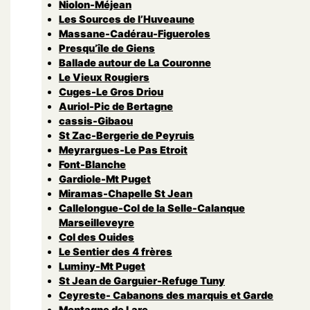
Niolon-Méjean
Les Sources de l’Huveaune
Massane-Cadérau-Figueroles
Presqu’île de Giens
Ballade autour de La Couronne
Le Vieux Rougiers
Cuges-Le Gros Driou
Auriol-Pic de Bertagne
cassis-Gibaou
St Zac-Bergerie de Peyruis
Meyrargues-Le Pas Etroit
Font-Blanche
Gardiole-Mt Puget
Miramas-Chapelle St Jean
Callelongue-Col de la Selle-Calanque
Marseilleveyre
Col des Ouides
Le Sentier des 4 frères
Luminy-Mt Puget
St Jean de Garguier-Refuge Tuny
Ceyreste- Cabanons des marquis et Garde
Montagne de Lare