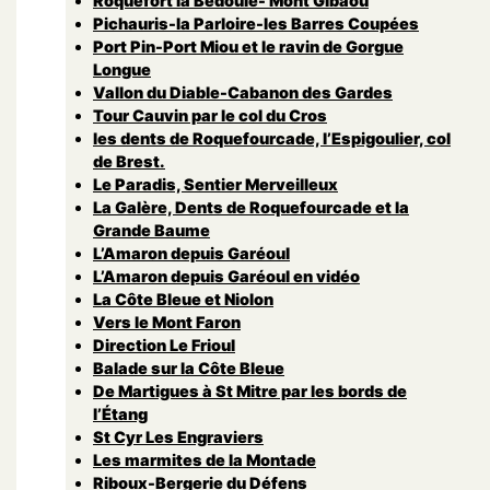
Roquefort la Bedoule- Mont Gibaou
Pichauris-la Parloire-les Barres Coupées
Port Pin-Port Miou et le ravin de Gorgue
Longue
Vallon du Diable-Cabanon des Gardes
Tour Cauvin par le col du Cros
les dents de Roquefourcade, l’Espigoulier, col
de Brest.
Le Paradis, Sentier Merveilleux
La Galère, Dents de Roquefourcade et la
Grande Baume
L’Amaron depuis Garéoul
L’Amaron depuis Garéoul en vidéo
La Côte Bleue et Niolon
Vers le Mont Faron
Direction Le Frioul
Balade sur la Côte Bleue
De Martigues à St Mitre par les bords de
l’Étang
St Cyr Les Engraviers
Les marmites de la Montade
Riboux-Bergerie du Défens