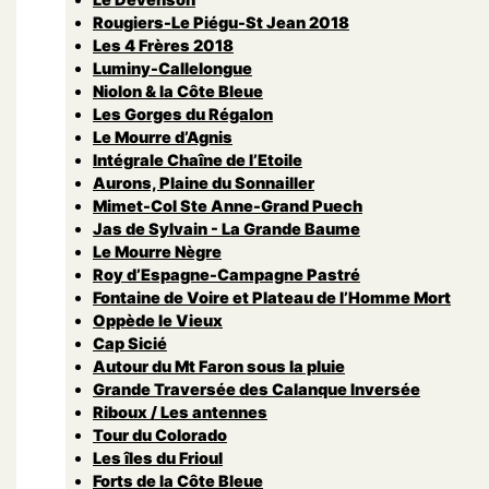
Rougiers-Le Piégu-St Jean 2018
Les 4 Frères 2018
Luminy-Callelongue
Niolon & la Côte Bleue
Les Gorges du Régalon
Le Mourre d’Agnis
Intégrale Chaîne de l’Etoile
Aurons, Plaine du Sonnailler
Mimet-Col Ste Anne-Grand Puech
Jas de Sylvain - La Grande Baume
Le Mourre Nègre
Roy d’Espagne-Campagne Pastré
Fontaine de Voire et Plateau de l’Homme Mort
Oppède le Vieux
Cap Sicié
Autour du Mt Faron sous la pluie
Grande Traversée des Calanque Inversée
Riboux / Les antennes
Tour du Colorado
Les îles du Frioul
Forts de la Côte Bleue