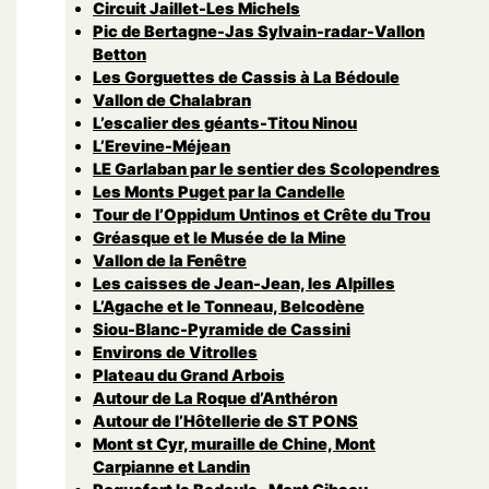
Circuit Jaillet-Les Michels
Pic de Bertagne-Jas Sylvain-radar-Vallon
Betton
Les Gorguettes de Cassis à La Bédoule
Vallon de Chalabran
L’escalier des géants-Titou Ninou
L’Erevine-Méjean
LE Garlaban par le sentier des Scolopendres
Les Monts Puget par la Candelle
Tour de l’Oppidum Untinos et Crête du Trou
Gréasque et le Musée de la Mine
Vallon de la Fenêtre
Les caisses de Jean-Jean, les Alpilles
L’Agache et le Tonneau, Belcodène
Siou-Blanc-Pyramide de Cassini
Environs de Vitrolles
Plateau du Grand Arbois
Autour de La Roque d’Anthéron
Autour de l’Hôtellerie de ST PONS
Mont st Cyr, muraille de Chine, Mont
Carpianne et Landin