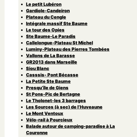
Le petit Lubéron
Gardiole-Candeiron
Plateau du Cengle
Intégrale massif Ste Baume
Le tour des Opies
Ste Baume-Le Paradis
Callelongue-Plateau St Michel
Luminy-Plateau des Pierres Tombées
Vallons de La Barasse
GR2013 dans Marseille
Siou Blanc
Casssis- Pont Bécasse
La Petite Ste Baume
Presqu’île de Giens
St Pons-Pic de Bertagne
Le Tholonet-les 3 barrages
Les Sources (à sec) de l’Huveaune
Le Mont Ventoux
Vélo-rail à Pourcieux
Balade autour de camping-paradise à La
Couronne