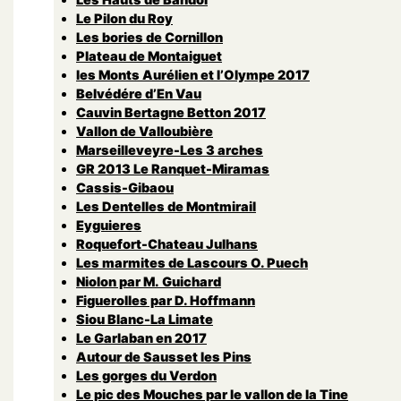
Le Pilon du Roy
Les bories de Cornillon
Plateau de Montaiguet
les Monts Aurélien et l’Olympe 2017
Belvédére d’En Vau
Cauvin Bertagne Betton 2017
Vallon de Valloubière
Marseilleveyre-Les 3 arches
GR 2013 Le Ranquet-Miramas
Cassis-Gibaou
Les Dentelles de Montmirail
Eyguieres
Roquefort-Chateau Julhans
Les marmites de Lascours O. Puech
Niolon par M. Guichard
Figuerolles par D. Hoffmann
Siou Blanc-La Limate
Le Garlaban en 2017
Autour de Sausset les Pins
Les gorges du Verdon
Le pic des Mouches par le vallon de la Tine