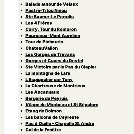
Balade autour de Velaux
Pastré-Titou Ninou
Ste Baume-Le Paradis
Les 4 Frères
Carry, Tour du Romaron
Pourcieux-Mont Aurélien
Tour de Pichauris
ChateauVallon
Les Gorges de Trevans
Gorges et Cuves du Destel
Ste Victoire par le Pas du Clapier
La montagne de Lare
L’Espigoulier par Tuny
La Chartreuse de Montrieux
Les Ancannaux
Bergerie de Peyruis
Vilage de Mirabeau et St Sépulcre
Etang de Bolmon
Les balcons de Ceyreste
Pas d’Ouillé - Chapelle St André
Col de la Fenêtre