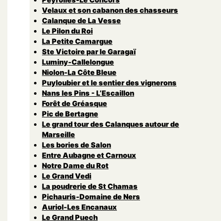
Velaux et son cabanon des chasseurs
Calanque de La Vesse
Le Pilon du Roi
La Petite Camargue
Ste Victoire par le Garagaï
Luminy-Callelongue
Niolon-La Côte Bleue
Puyloubier et le sentier des vignerons
Nans les Pins - L’Escaillon
Forêt de Gréasque
Pic de Bertagne
Le grand tour des Calanques autour de
Marseille
Les bories de Salon
Entre Aubagne et Carnoux
Notre Dame du Rot
Le Grand Vedi
La poudrerie de St Chamas
Pichauris-Domaine de Ners
Auriol-Les Encanaux
Le Grand Puech