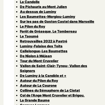
La Candolle
De Pichauris au Mont Julien
Au dessus de Luminy
Les Baumettes-Morgiou-Luminy
Sur les pas de Gaston Castel dans Marseille
Le Pilon du Roy
Forêt de Gréasque, Le Tombereau
Le Taoumé
Retrouvailles 2022 à Pastré
Luminy-Falaise des Toits
Callelongue-Les Baumettes
De Niolon à Méjean
Tour du Mont Cruvelier
Vallon de Saint-Clair-Tynou- Vallon des
Seignors
De Luminy à la Candèle et +
Autour du Pilon du Roy
Autour de La Courone
Collines du Sémaphore de La Ciotat
Col de l’Ange Mont Cruvelier et Brigou.
La Grande Baume