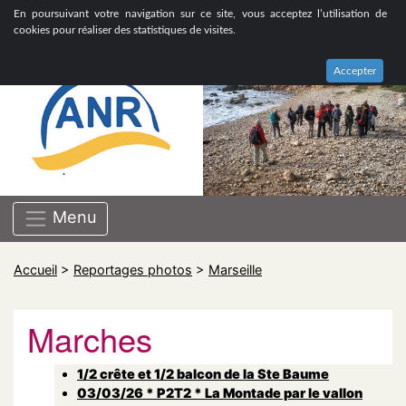
ASSOCIATION NATIONALE DE RETRAITÉS GROUPE
En poursuivant votre navigation sur ce site, vous acceptez l’utilisation de
BOUCHES-DU-RHÔNE
cookies pour réaliser des statistiques de visites.
Accepter
Menu
Accueil
>
Reportages photos
>
Marseille
Marches
1/2 crête et 1/2 balcon de la Ste Baume
03/03/26 * P2T2 * La Montade par le vallon