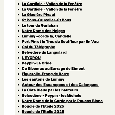
La Gardiole - Vallon de la Fenêtre
La Gardiole - Vallon de la Fenêtre
La Glacière Pivaut
St Pons-Cruvelier-St Pons
Le tour du Garlaban
Notre Dame des Neiges
Luminy -col de la, Candelle
Port Pin et le Trou du Souffleur par En Vau
Col du Télégraphe
Belvédère du Languilard
L’EYGROU
Peypin-La Cride
De Bibemus au Barrage de Bimont
Figuerolle-Etang de Berre
Les santons de Luminy
Autour des Escampons et des Calanques
La Côte Bleue par les hauteurs
Belcodène - Peypin - lesMichels
Notre Dame de la Garde par le Roucas Blanc
Boucle de l’Etoile 2025
Boucle de l’Etoile 2025