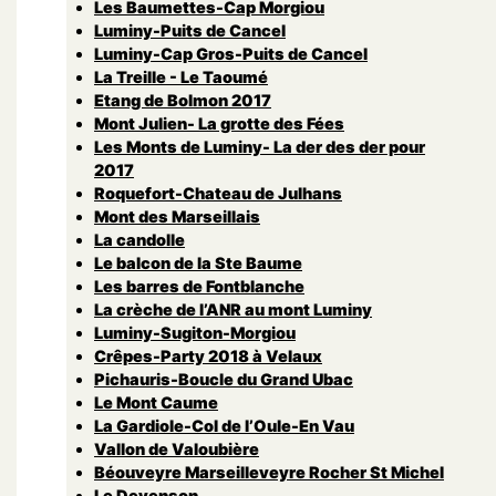
Les Baumettes-Cap Morgiou
Luminy-Puits de Cancel
Luminy-Cap Gros-Puits de Cancel
La Treille - Le Taoumé
Etang de Bolmon 2017
Mont Julien- La grotte des Fées
Les Monts de Luminy- La der des der pour
2017
Roquefort-Chateau de Julhans
Mont des Marseillais
La candolle
Le balcon de la Ste Baume
Les barres de Fontblanche
La crèche de l’ANR au mont Luminy
Luminy-Sugiton-Morgiou
Crêpes-Party 2018 à Velaux
Pichauris-Boucle du Grand Ubac
Le Mont Caume
La Gardiole-Col de l’Oule-En Vau
Vallon de Valoubière
Béouveyre Marseilleveyre Rocher St Michel
Le Devenson