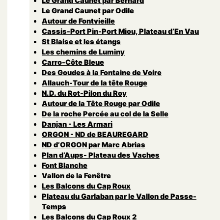
Le Grand Caunet par Bernard
Le Grand Caunet par Odile
Autour de Fontvieille
Cassis-Port Pin-Port Miou, Plateau d’En Vau
St Blaise et les étangs
Les chemins de Luminy
Carro-Côte Bleue
Des Goudes à la Fontaine de Voire
Allauch-Tour de la tête Rouge
N.D. du Rot-Pilon du Roy
Autour de la Tête Rouge par Odile
De la roche Percée au col de la Selle
Danjan - Les Armari
ORGON - ND de BEAUREGARD
ND d’ORGON par Marc Abrias
Plan d’Aups- Plateau des Vaches
Font Blanche
Vallon de la Fenêtre
Les Balcons du Cap Roux
Plateau du Garlaban par le Vallon de Passe-
Temps
Les Balcons du Cap Roux 2