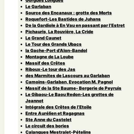
Gorgues Longues
Le Garlaban
Source des Encanaux : grotte des Morts
Roquefort-Les Bastides de Juhans
De la Gardiole à En Vau en passant par l’Estret
Pichauris, La Rouvière, La Cride
Le Grand Caunet
Le Tour des Grands Ubacs
la Gache-Port d’Alon-Bandol
Montagne de La Loube
Massif des Crêtes
Riboux-Le tour des Jas
des Marmites de Lascours au Garlaban
Camoins-Garlaban, Evocation M. Pagnol
Massif de la Ste Baume- Bergerie de Peyruis
Le Gibaou-Le Baou Redon-Les grottes de
Jeannot
Intégrale des Crêtes de l’Etoile
Entre Aurélien et Ragagnas
Ste Anne du Castelet
Le circuit des bories
Calanques Mestralet-Pételins