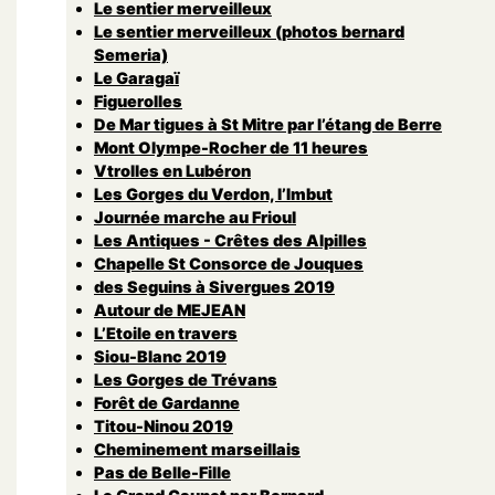
Le sentier merveilleux
Le sentier merveilleux (photos bernard
Semeria)
Le Garagaï
Figuerolles
De Mar tigues à St Mitre par l’étang de Berre
Mont Olympe-Rocher de 11 heures
Vtrolles en Lubéron
Les Gorges du Verdon, l’Imbut
Journée marche au Frioul
Les Antiques - Crêtes des Alpilles
Chapelle St Consorce de Jouques
des Seguins à Sivergues 2019
Autour de MEJEAN
L’Etoile en travers
Siou-Blanc 2019
Les Gorges de Trévans
Forêt de Gardanne
Titou-Ninou 2019
Cheminement marseillais
Pas de Belle-Fille