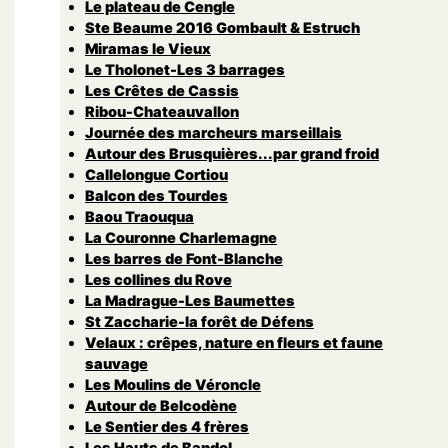
Le plateau de Cengle
Ste Beaume 2016 Gombault & Estruch
Miramas le Vieux
Le Tholonet-Les 3 barrages
Les Crêtes de Cassis
Ribou-Chateauvallon
Journée des marcheurs marseillais
Autour des Brusquières...par grand froid
Callelongue Cortiou
Balcon des Tourdes
Baou Traouqua
La Couronne Charlemagne
Les barres de Font-Blanche
Les collines du Rove
La Madrague-Les Baumettes
St Zaccharie-la forêt de Défens
Velaux : crêpes, nature en fleurs et faune
sauvage
Les Moulins de Véroncle
Autour de Belcodène
Le Sentier des 4 frères
Les Hauts de Bandol