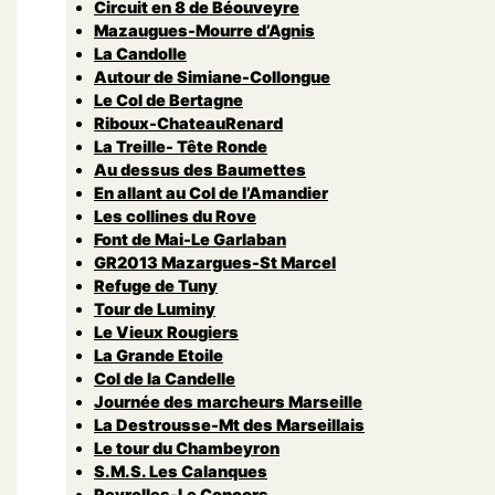
Circuit en 8 de Béouveyre
Mazaugues-Mourre d’Agnis
La Candolle
Autour de Simiane-Collongue
Le Col de Bertagne
Riboux-ChateauRenard
La Treille- Tête Ronde
Au dessus des Baumettes
En allant au Col de l’Amandier
Les collines du Rove
Font de Mai-Le Garlaban
GR2013 Mazargues-St Marcel
Refuge de Tuny
Tour de Luminy
Le Vieux Rougiers
La Grande Etoile
Col de la Candelle
Journée des marcheurs Marseille
La Destrousse-Mt des Marseillais
Le tour du Chambeyron
S.M.S. Les Calanques
Peyrolles-Le Concors