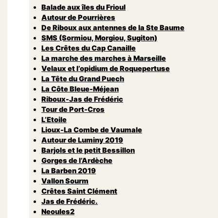
Balade aux îles du Frioul
Autour de Pourrières
De Riboux aux antennes de la Ste Baume
SMS (Sormiou, Morgiou, Sugiton)
Les Crêtes du Cap Canaille
La marche des marches à Marseille
Velaux et l’opidium de Roquepertuse
La Tête du Grand Puech
La Côte Bleue-Méjean
Riboux-Jas de Frédéric
Tour de Port-Cros
L’Etoile
Lioux-La Combe de Vaumale
Autour de Luminy 2019
Barjols et le petit Bessillon
Gorges de l’Ardèche
La Barben 2019
Vallon Sourm
Crêtes Saint Clément
Jas de Frédéric.
Neoules2