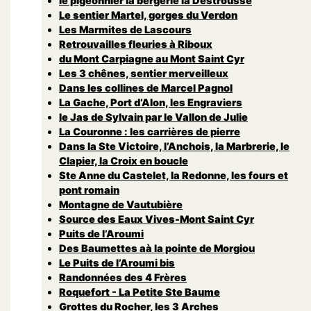
le pigeonnier la bergerie la Destrousse
Le sentier Martel, gorges du Verdon
Les Marmites de Lascours
Retrouvailles fleuries à Riboux
du Mont Carpiagne au Mont Saint Cyr
Les 3 chênes, sentier merveilleux
Dans les collines de Marcel Pagnol
La Gache, Port d’Alon, les Engraviers
le Jas de Sylvain par le Vallon de Julie
La Couronne : les carrières de pierre
Dans la Ste Victoire, l’Anchois, la Marbrerie, le
Clapier, la Croix en boucle
Ste Anne du Castelet, la Redonne, les fours et
pont romain
Montagne de Vautubière
Source des Eaux Vives-Mont Saint Cyr
Puits de l’Aroumi
Des Baumettes aà la pointe de Morgiou
Le Puits de l’Aroumi bis
Randonnées des 4 Frères
Roquefort - La Petite Ste Baume
Grottes du Rocher, les 3 Arches