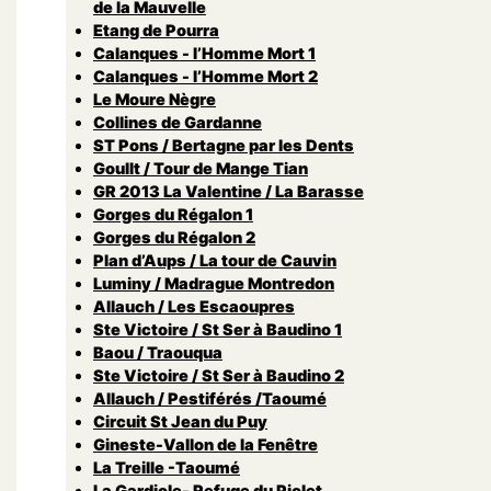
de la Mauvelle
Etang de Pourra
Calanques - l’Homme Mort 1
Calanques - l’Homme Mort 2
Le Moure Nègre
Collines de Gardanne
ST Pons / Bertagne par les Dents
Goullt / Tour de Mange Tian
GR 2013 La Valentine / La Barasse
Gorges du Régalon 1
Gorges du Régalon 2
Plan d’Aups / La tour de Cauvin
Luminy / Madrague Montredon
Allauch / Les Escaoupres
Ste Victoire / St Ser à Baudino 1
Baou / Traouqua
Ste Victoire / St Ser à Baudino 2
Allauch / Pestiférés /Taoumé
Circuit St Jean du Puy
Gineste-Vallon de la Fenêtre
La Treille -Taoumé
La Gardiole- Refuge du Piolet