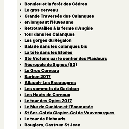
Bonnieu et la forêt des Cèdres
Le gros cerveau
Grande Traversée des Calanques
en longeant l’Huveaune
Retrouvailles à la ferme d’Angèle
tour dans les Calanques
Les gorges du Régalon
Balade dans les calanques bis
La tête dans les Etoiles
Ste Victoire par le sentier des Plaideurs
Nécropole de Signes (83)
Le Gros Cerveau
Barben 2017
Allauch-Les Escaoupres
Les sommets du Garlaban
Les Hauts de Carnoux
Le tour des Opies 2017
Le Mur de Gueidan et l’Ecomusée
St Ser-Col du Clapier-Col de Vauvenargues
Le tour de Pichauris
Rougiers, Castrum St Jean