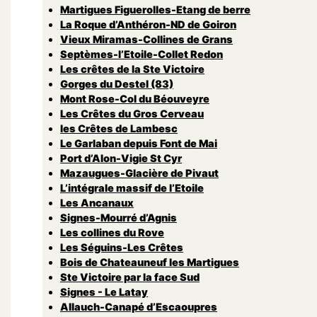
Martigues Figuerolles-Etang de berre
La Roque d’Anthéron-ND de Goiron
Vieux Miramas-Collines de Grans
Septèmes-l’Etoile-Collet Redon
Les crêtes de la Ste Victoire
Gorges du Destel (83)
Mont Rose-Col du Béouveyre
Les Crêtes du Gros Cerveau
les Crêtes de Lambesc
Le Garlaban depuis Font de Mai
Port d’Alon-Vigie St Cyr
Mazaugues-Glacière de Pivaut
L’intégrale massif de l’Etoile
Les Ancanaux
Signes-Mourré d’Agnis
Les collines du Rove
Les Séguins-Les Crêtes
Bois de Chateauneuf les Martigues
Ste Victoire par la face Sud
Signes - Le Latay
Allauch-Canapé d’Escaoupres