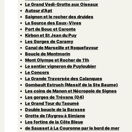
Le Grand Vedi-Grotte aux Oiseaux
Autour d’Apt
Saignon et le rocher des druides
La Source des Eaux-Vives
Port de Bouc et Caronte
Kirbon et St Jean du Puy
Les Gorges de Caramy
Canal de Marseille et Roquefavour
Boucle de Montmorin
Mont Olympe et Rocher de 11h
Le sentier vigneron de Puyloubier
Le Concors
La Grande Traversée des Calanques
Gombault Estruch (Massif de la Ste Baume)
Les coins de Manon et Nécropole de Signes
Les gorges de Trévans (04)
Le Grand Tour du Taoumé
Double boucle de la Barasse
Grotte de l’Aygrou à Simiane
Les fortins de la Côte Bleue
de Sausset à La Couronne par le bord de mer