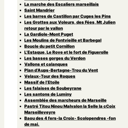
La marche des Escaliers marseillais
Saint Mandrier
Les barres de Castillon par Cuges les Pins
Les Grottes aux Voleurs, des Fées, Mt Julien
retour par le vallon
La Gardiole-Mont Puget
Les Moulins de Fontvieille et Barbegal
Boucle du petit Cornillon
L’Estaque, Le Rove et le fort de Figuerolle
Les basses gorges du Verdon
Vallons et calanques
Plan d’Aups-Bertagne-Trou du Vent
Velaux-Tour des Roques
Massif de l’Etoile
Les falaises de Soubeyrane
Les santons de Luminy
Assemblée des marcheurs de Marseille
Pastré Titou Ninou Malvalon la Selle la cCoix
Marseilleveyre
Baou des 4 fers-la Croix- Scolopendres -fon
de mai.