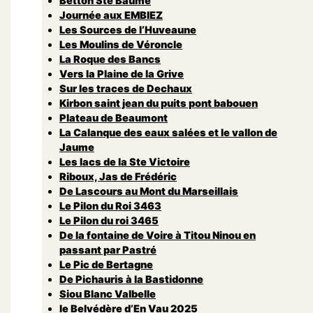
Betton Ste Baume
Journée aux EMBIEZ
Les Sources de l’Huveaune
Les Moulins de Véroncle
La Roque des Bancs
Vers la Plaine de la Grive
Sur les traces de Dechaux
Kirbon saint jean du puits pont babouen
Plateau de Beaumont
La Calanque des eaux salées et le vallon de
Jaume
Les lacs de la Ste Victoire
Riboux, Jas de Frédéric
De Lascours au Mont du Marseillais
Le Pilon du Roi 3463
Le Pilon du roi 3465
De la fontaine de Voire à Titou Ninou en
passant par Pastré
Le Pic de Bertagne
De Pichauris à la Bastidonne
Siou Blanc Valbelle
le Belvédère d’En Vau 2025