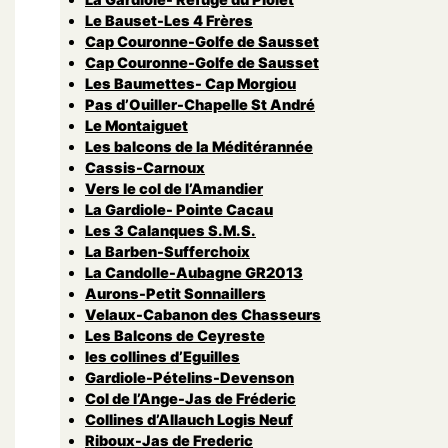
Le Bauset-Les 4 Frères
Cap Couronne-Golfe de Sausset
Cap Couronne-Golfe de Sausset
Les Baumettes- Cap Morgiou
Pas d’Ouiller-Chapelle St André
Le Montaiguet
Les balcons de la Méditérannée
Cassis-Carnoux
Vers le col de l’Amandier
La Gardiole- Pointe Cacau
Les 3 Calanques S.M.S.
La Barben-Sufferchoix
La Candolle-Aubagne GR2013
Aurons-Petit Sonnaillers
Velaux-Cabanon des Chasseurs
Les Balcons de Ceyreste
les collines d’Eguilles
Gardiole-Pételins-Devenson
Col de l’Ange-Jas de Fréderic
Collines d’Allauch Logis Neuf
Riboux-Jas de Frederic