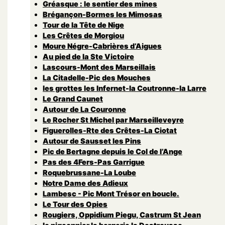
Gréasque : le sentier des mines
Brégançon-Bormes les Mimosas
Tour de la Tête de Nige
Les Crêtes de Morgiou
Moure Négre-Cabrières d’Aigues
Au pied de la Ste Victoire
Lascours-Mont des Marseillais
La Citadelle-Pic des Mouches
les grottes les Infernet-la Coutronne-la Larre
Le Grand Caunet
Autour de La Couronne
Le Rocher St Michel par Marseilleveyre
Figuerolles-Rte des Crêtes-La Ciotat
Autour de Sausset les Pins
Pic de Bertagne depuis le Col de l’Ange
Pas des 4Fers-Pas Garrigue
Roquebrussane-La Loube
Notre Dame des Adieux
Lambesc - Pic Mont Trésor en boucle.
Le Tour des Opies
Rougiers, Oppidium Piegu, Castrum St Jean