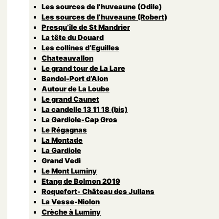
Les sources de l’huveaune (Odile)
Les sources de l’huveaune (Robert)
Presqu’île de St Mandrier
La tête du Douard
Les collines d’Eguilles
Chateauvallon
Le grand tour de La Lare
Bandol-Port d’Alon
Autour de La Loube
Le grand Caunet
La candelle 13 11 18 (bis)
La Gardiole-Cap Gros
Le Régagnas
La Montade
La Gardiole
Grand Vedi
Le Mont Luminy
Etang de Bolmon 2019
Roquefort- Château des Jullans
La Vesse-Niolon
Crèche à Luminy