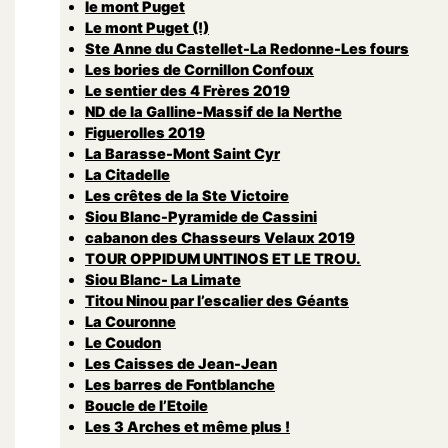
le mont Puget
Le mont Puget (!)
Ste Anne du Castellet-La Redonne-Les fours
Les bories de Cornillon Confoux
Le sentier des 4 Frères 2019
ND de la Galline-Massif de la Nerthe
Figuerolles 2019
La Barasse-Mont Saint Cyr
La Citadelle
Les crêtes de la Ste Victoire
Siou Blanc-Pyramide de Cassini
cabanon des Chasseurs Velaux 2019
TOUR OPPIDUM UNTINOS ET LE TROU.
Siou Blanc- La Limate
Titou Ninou par l’escalier des Géants
La Couronne
Le Coudon
Les Caisses de Jean-Jean
Les barres de Fontblanche
Boucle de l’Etoile
Les 3 Arches et même plus !