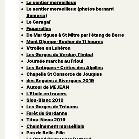
Le sentier merveilleux
Le sentier merveilleux (photos bernard
Semeria)
Le Garagaï
Figuerolles
De Mar tigues à St Mitre par l’étang de Berre
Mont Olympe-Rocher de 11 heures
Vtrolles en Lubéron
Les Gorges du Verdon, l’Imbut
Journée marche au Frioul
Les Antiques - Crêtes des Alpilles
Chapelle St Consorce de Jouques
des Seguins à Sivergues 2019
Autour de MEJEAN
L’Etoile en travers
Siou-Blanc 2019
Les Gorges de Trévans
Forêt de Gardanne
Titou-Ninou 2019
Cheminement marseillais
Pas de Belle-Fille