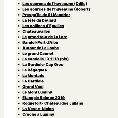
Les sources de l’huveaune (Odile)
Les sources de l’huveaune (Robert)
Presqu’île de St Mandrier
La tête du Douard
Les collines d’Eguilles
Chateauvallon
Le grand tour de La Lare
Bandol-Port d’Alon
Autour de La Loube
Le grand Caunet
La candelle 13 11 18 (bis)
La Gardiole-Cap Gros
Le Régagnas
La Montade
La Gardiole
Grand Vedi
Le Mont Luminy
Etang de Bolmon 2019
Roquefort- Château des Jullans
La Vesse-Niolon
Crèche à Luminy