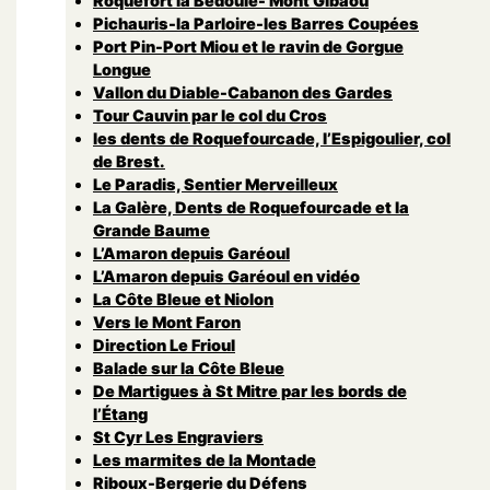
Roquefort la Bedoule- Mont Gibaou
Pichauris-la Parloire-les Barres Coupées
Port Pin-Port Miou et le ravin de Gorgue
Longue
Vallon du Diable-Cabanon des Gardes
Tour Cauvin par le col du Cros
les dents de Roquefourcade, l’Espigoulier, col
de Brest.
Le Paradis, Sentier Merveilleux
La Galère, Dents de Roquefourcade et la
Grande Baume
L’Amaron depuis Garéoul
L’Amaron depuis Garéoul en vidéo
La Côte Bleue et Niolon
Vers le Mont Faron
Direction Le Frioul
Balade sur la Côte Bleue
De Martigues à St Mitre par les bords de
l’Étang
St Cyr Les Engraviers
Les marmites de la Montade
Riboux-Bergerie du Défens