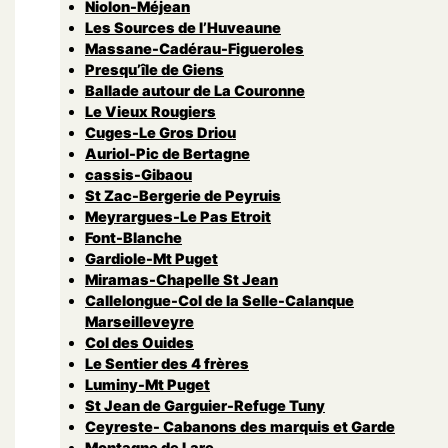
Niolon-Méjean
Les Sources de l’Huveaune
Massane-Cadérau-Figueroles
Presqu’île de Giens
Ballade autour de La Couronne
Le Vieux Rougiers
Cuges-Le Gros Driou
Auriol-Pic de Bertagne
cassis-Gibaou
St Zac-Bergerie de Peyruis
Meyrargues-Le Pas Etroit
Font-Blanche
Gardiole-Mt Puget
Miramas-Chapelle St Jean
Callelongue-Col de la Selle-Calanque
Marseilleveyre
Col des Ouides
Le Sentier des 4 frères
Luminy-Mt Puget
St Jean de Garguier-Refuge Tuny
Ceyreste- Cabanons des marquis et Garde
Montagne de Lare