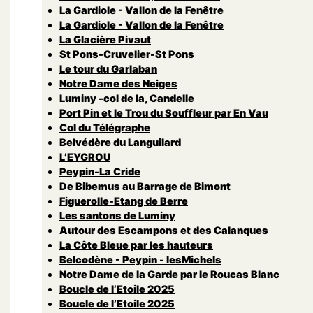
La Gardiole - Vallon de la Fenêtre
La Gardiole - Vallon de la Fenêtre
La Glacière Pivaut
St Pons-Cruvelier-St Pons
Le tour du Garlaban
Notre Dame des Neiges
Luminy -col de la, Candelle
Port Pin et le Trou du Souffleur par En Vau
Col du Télégraphe
Belvédère du Languilard
L’EYGROU
Peypin-La Cride
De Bibemus au Barrage de Bimont
Figuerolle-Etang de Berre
Les santons de Luminy
Autour des Escampons et des Calanques
La Côte Bleue par les hauteurs
Belcodène - Peypin - lesMichels
Notre Dame de la Garde par le Roucas Blanc
Boucle de l’Etoile 2025
Boucle de l’Etoile 2025