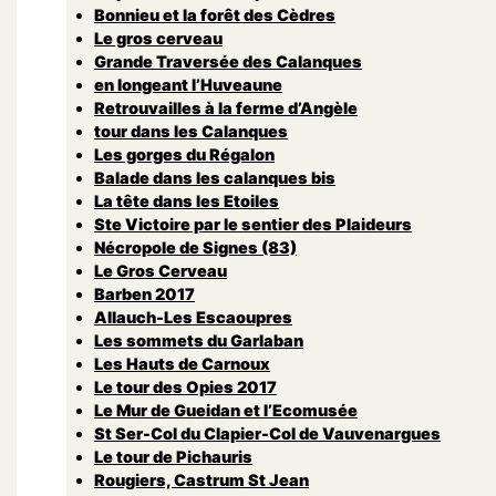
Bonnieu et la forêt des Cèdres
Le gros cerveau
Grande Traversée des Calanques
en longeant l’Huveaune
Retrouvailles à la ferme d’Angèle
tour dans les Calanques
Les gorges du Régalon
Balade dans les calanques bis
La tête dans les Etoiles
Ste Victoire par le sentier des Plaideurs
Nécropole de Signes (83)
Le Gros Cerveau
Barben 2017
Allauch-Les Escaoupres
Les sommets du Garlaban
Les Hauts de Carnoux
Le tour des Opies 2017
Le Mur de Gueidan et l’Ecomusée
St Ser-Col du Clapier-Col de Vauvenargues
Le tour de Pichauris
Rougiers, Castrum St Jean