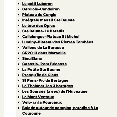
Le petit Lubéron
Gardiole-Candeiron
Plateau du Cengle
Intégrale massif Ste Baume
Le tour des Opies
Ste Baume-Le Paradis
Callelongue-Plateau St Michel
Luminy-Plateau des Pierres Tombées
Vallons de La Barasse
GR2013 dans Marseille
Siou Blanc
Casssis- Pont Bécasse
La Petite Ste Baume
Presqu’île de Giens
St Pons-Pic de Bertagne
Le Tholonet-les 3 barrages
Les Sources (à sec) de l’Huveaune
Le Mont Ventoux
Vélo-rail à Pourcieux
Balade autour de camping-paradise à La
Couronne