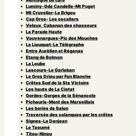
Luminy-Gde Candelle-Mt Puget
Mt Cruvelier-Le Brigou
Cap Gros- Les escaliers
Velaux, Cabanon des chasseurs
La Parade Haute
Vauvenargues-Pic des Mouches
Le Liouquet-Le Télégraphe
Entre Aurèlien et Réganas
Etang de Bolmon
La Loube
Lascours-Le Garlaban
Le Gros Driou par Fon Blanche
Crêtes Sud de la Ste Victoire
Les hauts de La Ciotat
Gordes-Gorges de la Sénancole
Pichauris-Mont des Marseillais
Les bories de Salon
Traversée des calanques par les crêtes
Signes-Le Danjean
Le Taoumé
Titou-Ninou