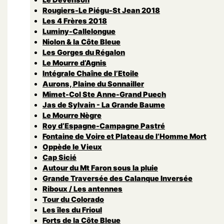
Rougiers-Le Piégu-St Jean 2018
Les 4 Frères 2018
Luminy-Callelongue
Niolon & la Côte Bleue
Les Gorges du Régalon
Le Mourre d’Agnis
Intégrale Chaîne de l’Etoile
Aurons, Plaine du Sonnailler
Mimet-Col Ste Anne-Grand Puech
Jas de Sylvain - La Grande Baume
Le Mourre Nègre
Roy d’Espagne-Campagne Pastré
Fontaine de Voire et Plateau de l’Homme Mort
Oppède le Vieux
Cap Sicié
Autour du Mt Faron sous la pluie
Grande Traversée des Calanque Inversée
Riboux / Les antennes
Tour du Colorado
Les îles du Frioul
Forts de la Côte Bleue