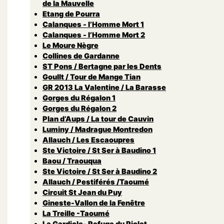
de la Mauvelle
Etang de Pourra
Calanques - l’Homme Mort 1
Calanques - l’Homme Mort 2
Le Moure Nègre
Collines de Gardanne
ST Pons / Bertagne par les Dents
Goullt / Tour de Mange Tian
GR 2013 La Valentine / La Barasse
Gorges du Régalon 1
Gorges du Régalon 2
Plan d’Aups / La tour de Cauvin
Luminy / Madrague Montredon
Allauch / Les Escaoupres
Ste Victoire / St Ser à Baudino 1
Baou / Traouqua
Ste Victoire / St Ser à Baudino 2
Allauch / Pestiférés /Taoumé
Circuit St Jean du Puy
Gineste-Vallon de la Fenêtre
La Treille -Taoumé
La Gardiole- Refuge du Piolet