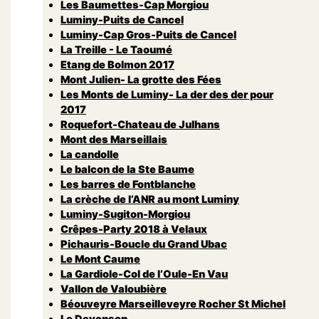
Les Baumettes-Cap Morgiou
Luminy-Puits de Cancel
Luminy-Cap Gros-Puits de Cancel
La Treille - Le Taoumé
Etang de Bolmon 2017
Mont Julien- La grotte des Fées
Les Monts de Luminy- La der des der pour
2017
Roquefort-Chateau de Julhans
Mont des Marseillais
La candolle
Le balcon de la Ste Baume
Les barres de Fontblanche
La crèche de l’ANR au mont Luminy
Luminy-Sugiton-Morgiou
Crêpes-Party 2018 à Velaux
Pichauris-Boucle du Grand Ubac
Le Mont Caume
La Gardiole-Col de l’Oule-En Vau
Vallon de Valoubière
Béouveyre Marseilleveyre Rocher St Michel
Le Devenson