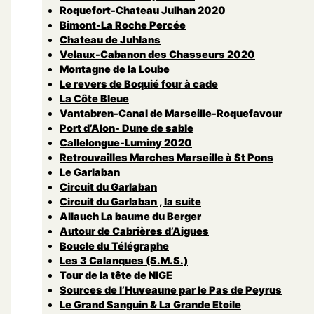
Roquefort-Chateau Julhan 2020
Bimont-La Roche Percée
Chateau de Juhlans
Velaux-Cabanon des Chasseurs 2020
Montagne de la Loube
Le revers de Boquié four à cade
La Côte Bleue
Vantabren-Canal de Marseille-Roquefavour
Port d’Alon- Dune de sable
Callelongue-Luminy 2020
Retrouvailles Marches Marseille à St Pons
Le Garlaban
Circuit du Garlaban
Circuit du Garlaban , la suite
Allauch La baume du Berger
Autour de Cabrières d’Aigues
Boucle du Télégraphe
Les 3 Calanques (S.M.S.)
Tour de la tête de NIGE
Sources de l’Huveaune par le Pas de Peyrus
Le Grand Sanguin & La Grande Etoile