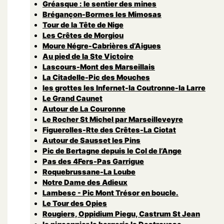
Gréasque : le sentier des mines
Brégançon-Bormes les Mimosas
Tour de la Tête de Nige
Les Crêtes de Morgiou
Moure Négre-Cabrières d’Aigues
Au pied de la Ste Victoire
Lascours-Mont des Marseillais
La Citadelle-Pic des Mouches
les grottes les Infernet-la Coutronne-la Larre
Le Grand Caunet
Autour de La Couronne
Le Rocher St Michel par Marseilleveyre
Figuerolles-Rte des Crêtes-La Ciotat
Autour de Sausset les Pins
Pic de Bertagne depuis le Col de l’Ange
Pas des 4Fers-Pas Garrigue
Roquebrussane-La Loube
Notre Dame des Adieux
Lambesc - Pic Mont Trésor en boucle.
Le Tour des Opies
Rougiers, Oppidium Piegu, Castrum St Jean