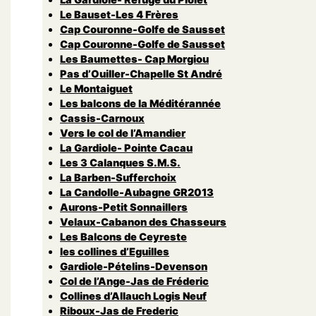
Le Bauset-Les 4 Frères
Cap Couronne-Golfe de Sausset
Cap Couronne-Golfe de Sausset
Les Baumettes- Cap Morgiou
Pas d’Ouiller-Chapelle St André
Le Montaiguet
Les balcons de la Méditérannée
Cassis-Carnoux
Vers le col de l’Amandier
La Gardiole- Pointe Cacau
Les 3 Calanques S.M.S.
La Barben-Sufferchoix
La Candolle-Aubagne GR2013
Aurons-Petit Sonnaillers
Velaux-Cabanon des Chasseurs
Les Balcons de Ceyreste
les collines d’Eguilles
Gardiole-Pételins-Devenson
Col de l’Ange-Jas de Fréderic
Collines d’Allauch Logis Neuf
Riboux-Jas de Frederic