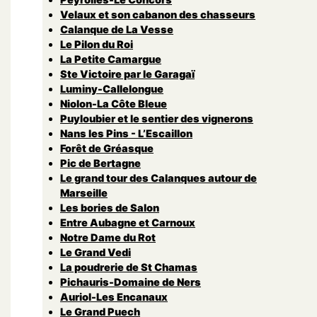
Velaux et son cabanon des chasseurs
Calanque de La Vesse
Le Pilon du Roi
La Petite Camargue
Ste Victoire par le Garagaï
Luminy-Callelongue
Niolon-La Côte Bleue
Puyloubier et le sentier des vignerons
Nans les Pins - L’Escaillon
Forêt de Gréasque
Pic de Bertagne
Le grand tour des Calanques autour de
Marseille
Les bories de Salon
Entre Aubagne et Carnoux
Notre Dame du Rot
Le Grand Vedi
La poudrerie de St Chamas
Pichauris-Domaine de Ners
Auriol-Les Encanaux
Le Grand Puech