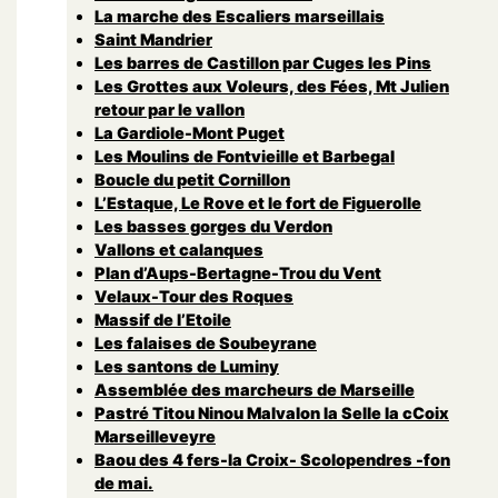
La marche des Escaliers marseillais
Saint Mandrier
Les barres de Castillon par Cuges les Pins
Les Grottes aux Voleurs, des Fées, Mt Julien
retour par le vallon
La Gardiole-Mont Puget
Les Moulins de Fontvieille et Barbegal
Boucle du petit Cornillon
L’Estaque, Le Rove et le fort de Figuerolle
Les basses gorges du Verdon
Vallons et calanques
Plan d’Aups-Bertagne-Trou du Vent
Velaux-Tour des Roques
Massif de l’Etoile
Les falaises de Soubeyrane
Les santons de Luminy
Assemblée des marcheurs de Marseille
Pastré Titou Ninou Malvalon la Selle la cCoix
Marseilleveyre
Baou des 4 fers-la Croix- Scolopendres -fon
de mai.