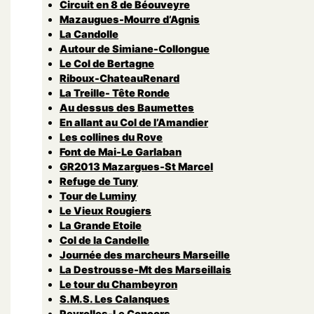
Circuit en 8 de Béouveyre
Mazaugues-Mourre d’Agnis
La Candolle
Autour de Simiane-Collongue
Le Col de Bertagne
Riboux-ChateauRenard
La Treille- Tête Ronde
Au dessus des Baumettes
En allant au Col de l’Amandier
Les collines du Rove
Font de Mai-Le Garlaban
GR2013 Mazargues-St Marcel
Refuge de Tuny
Tour de Luminy
Le Vieux Rougiers
La Grande Etoile
Col de la Candelle
Journée des marcheurs Marseille
La Destrousse-Mt des Marseillais
Le tour du Chambeyron
S.M.S. Les Calanques
Peyrolles-Le Concors