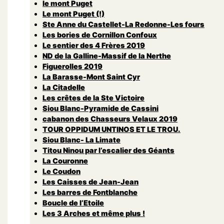
le mont Puget
Le mont Puget (!)
Ste Anne du Castellet-La Redonne-Les fours
Les bories de Cornillon Confoux
Le sentier des 4 Frères 2019
ND de la Galline-Massif de la Nerthe
Figuerolles 2019
La Barasse-Mont Saint Cyr
La Citadelle
Les crêtes de la Ste Victoire
Siou Blanc-Pyramide de Cassini
cabanon des Chasseurs Velaux 2019
TOUR OPPIDUM UNTINOS ET LE TROU.
Siou Blanc- La Limate
Titou Ninou par l’escalier des Géants
La Couronne
Le Coudon
Les Caisses de Jean-Jean
Les barres de Fontblanche
Boucle de l’Etoile
Les 3 Arches et même plus !