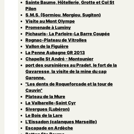
Sainte Baume, Hôtellerie, Grotte et Col St
Pilon
S.M.S. (Sormiou, Morgiou, Sugiton)
Visite au Mont Olympe
Promenade à Luminy
Pichauris- La Parloire-La Barre Coupée
Rognac-Plateau de Vitrolles
Vallon de la Figuière
La Penne Aubagne GR 2013
Chapelle St André - Montounier
port des oursinières au Pradet, le fort de la
Gavaresse, la visite de la mine du cap
Garonne.
"Les dents de Roqueforcade et la tour de
Cauvin"
Plateau de la Mure
La Valbarelle-Saint Cyr
Sivergues (Lubéron)
Le Bois de la Lare
L’Eissadon (calanques Marseille)
Escapade en Ardèche