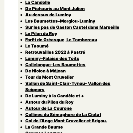
La Candolle
De Pichauris au Mont Julien
Au dessus de Luminy
Les Baumettes-Morgiou-Luminy
Sur les pas de Gaston Castel dans Marseille
Le Pilon du Roy
Forêt de Gréasque, Le Tombereau
Le Taoumé
Retrouvailles 2022 à Pastré
Luminy-Falaise des Toits
Callelongue-Les Baumettes
De Niolon à Méjean
Tour du Mont Cruvelier
Vallon de Saint-Clair-Tynou- Vallon des
Seignors
De Luminy à la Candèle et +
Autour du Pilon du Roy
Autour de La Courone
Collines du Sémaphore de La Ciotat
Col de l’Ange Mont Cruvelier et Brigou.
La Grande Baume