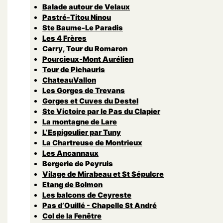
Balade autour de Velaux
Pastré-Titou Ninou
Ste Baume-Le Paradis
Les 4 Frères
Carry, Tour du Romaron
Pourcieux-Mont Aurélien
Tour de Pichauris
ChateauVallon
Les Gorges de Trevans
Gorges et Cuves du Destel
Ste Victoire par le Pas du Clapier
La montagne de Lare
L’Espigoulier par Tuny
La Chartreuse de Montrieux
Les Ancannaux
Bergerie de Peyruis
Vilage de Mirabeau et St Sépulcre
Etang de Bolmon
Les balcons de Ceyreste
Pas d’Ouillé - Chapelle St André
Col de la Fenêtre