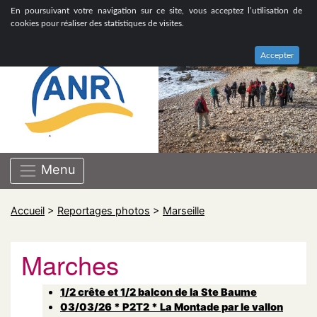
ASSOCIATION NATIONALE DE RETRAITÉS GROUPE
En poursuivant votre navigation sur ce site, vous acceptez l’utilisation de
BOUCHES-DU-RHÔNE
cookies pour réaliser des statistiques de visites.
Accepter
Menu
Accueil
>
Reportages photos
>
Marseille
Marches
1/2 crête et 1/2 balcon de la Ste Baume
03/03/26 * P2T2 * La Montade par le vallon