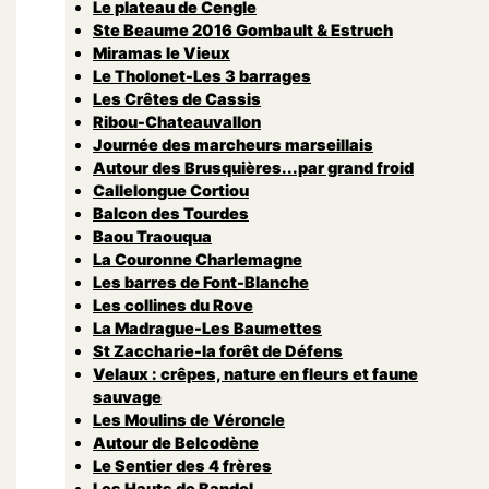
Le plateau de Cengle
Ste Beaume 2016 Gombault & Estruch
Miramas le Vieux
Le Tholonet-Les 3 barrages
Les Crêtes de Cassis
Ribou-Chateauvallon
Journée des marcheurs marseillais
Autour des Brusquières...par grand froid
Callelongue Cortiou
Balcon des Tourdes
Baou Traouqua
La Couronne Charlemagne
Les barres de Font-Blanche
Les collines du Rove
La Madrague-Les Baumettes
St Zaccharie-la forêt de Défens
Velaux : crêpes, nature en fleurs et faune
sauvage
Les Moulins de Véroncle
Autour de Belcodène
Le Sentier des 4 frères
Les Hauts de Bandol