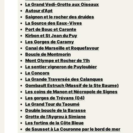
Le Grand Vedi-Grotte aux Oiseaux
Autour d’Apt
Saignon et le rocher des druides
La Source des Eaux-Vives
Port de Bouc et Caronte
Kirbon et St Jean du Puy
Les Gorges de Caramy
Canal de Marseille et Roquefavour
Boucle de Montmorin
Mont Olympe et Rocher de 11h
Le sentier vigneron de Puyloubier
Le Concors
La Grande Traversée des Calanques
Gombault Estruch (Massif de la Ste Baume)
Les coins de Manon et Nécropole de Signes
Les gorges de Trévans (04)
Le Grand Tour du Taoumé
Double boucle de la Barasse
Grotte de l’Aygrou à Simiane
Les fortins de la Côte Bleue
de Sausset à La Couronne par le bord de mer