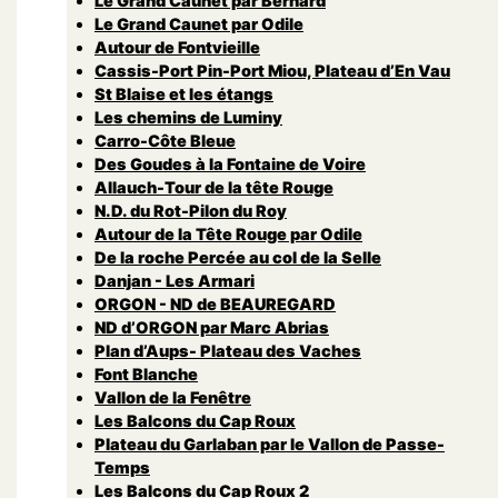
Le Grand Caunet par Bernard
Le Grand Caunet par Odile
Autour de Fontvieille
Cassis-Port Pin-Port Miou, Plateau d’En Vau
St Blaise et les étangs
Les chemins de Luminy
Carro-Côte Bleue
Des Goudes à la Fontaine de Voire
Allauch-Tour de la tête Rouge
N.D. du Rot-Pilon du Roy
Autour de la Tête Rouge par Odile
De la roche Percée au col de la Selle
Danjan - Les Armari
ORGON - ND de BEAUREGARD
ND d’ORGON par Marc Abrias
Plan d’Aups- Plateau des Vaches
Font Blanche
Vallon de la Fenêtre
Les Balcons du Cap Roux
Plateau du Garlaban par le Vallon de Passe-
Temps
Les Balcons du Cap Roux 2