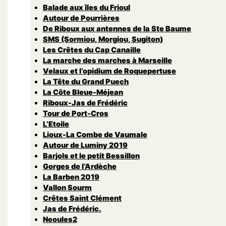
Balade aux îles du Frioul
Autour de Pourrières
De Riboux aux antennes de la Ste Baume
SMS (Sormiou, Morgiou, Sugiton)
Les Crêtes du Cap Canaille
La marche des marches à Marseille
Velaux et l’opidium de Roquepertuse
La Tête du Grand Puech
La Côte Bleue-Méjean
Riboux-Jas de Frédéric
Tour de Port-Cros
L’Etoile
Lioux-La Combe de Vaumale
Autour de Luminy 2019
Barjols et le petit Bessillon
Gorges de l’Ardèche
La Barben 2019
Vallon Sourm
Crêtes Saint Clément
Jas de Frédéric.
Neoules2