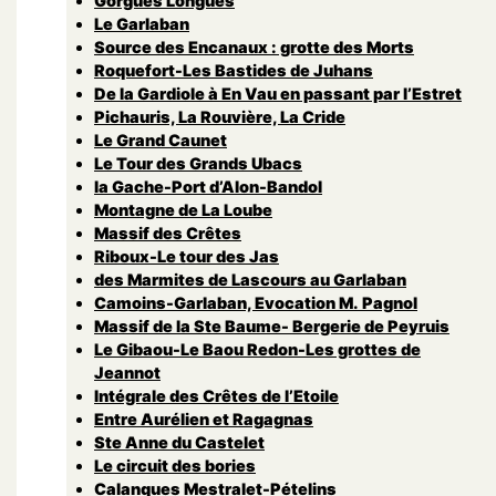
Gorgues Longues
Le Garlaban
Source des Encanaux : grotte des Morts
Roquefort-Les Bastides de Juhans
De la Gardiole à En Vau en passant par l’Estret
Pichauris, La Rouvière, La Cride
Le Grand Caunet
Le Tour des Grands Ubacs
la Gache-Port d’Alon-Bandol
Montagne de La Loube
Massif des Crêtes
Riboux-Le tour des Jas
des Marmites de Lascours au Garlaban
Camoins-Garlaban, Evocation M. Pagnol
Massif de la Ste Baume- Bergerie de Peyruis
Le Gibaou-Le Baou Redon-Les grottes de
Jeannot
Intégrale des Crêtes de l’Etoile
Entre Aurélien et Ragagnas
Ste Anne du Castelet
Le circuit des bories
Calanques Mestralet-Pételins