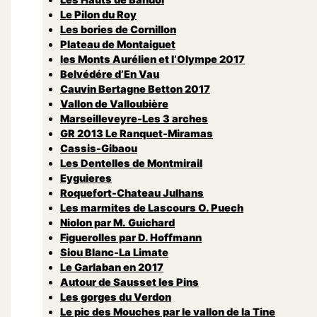
Le Pilon du Roy
Les bories de Cornillon
Plateau de Montaiguet
les Monts Aurélien et l’Olympe 2017
Belvédére d’En Vau
Cauvin Bertagne Betton 2017
Vallon de Valloubière
Marseilleveyre-Les 3 arches
GR 2013 Le Ranquet-Miramas
Cassis-Gibaou
Les Dentelles de Montmirail
Eyguieres
Roquefort-Chateau Julhans
Les marmites de Lascours O. Puech
Niolon par M. Guichard
Figuerolles par D. Hoffmann
Siou Blanc-La Limate
Le Garlaban en 2017
Autour de Sausset les Pins
Les gorges du Verdon
Le pic des Mouches par le vallon de la Tine