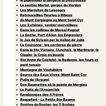
le pigeonnier la bergerie la Destrousse
Le sentier Martel, gorges du Verdon
Les Marmites de Lascours
Retrouvailles fleuries à Riboux
du Mont Carpiagne au Mont Saint Cyr
Les 3 chênes, sentier merveilleux
Dans les collines de Marcel Pagnol
La Gache, Port d’Alon, les Engraviers
le Jas de Sylvain par le Vallon de Julie
La Couronne : les carrières de pierre
Dans la Ste Victoire, l’Anchois, la Marbrerie, le
Clapier, la Croix en boucle
Ste Anne du Castelet, la Redonne, les fours et
pont romain
Montagne de Vautubière
Source des Eaux Vives-Mont Saint Cyr
Puits de l’Aroumi
Des Baumettes aà la pointe de Morgiou
Le Puits de l’Aroumi bis
Randonnées des 4 Frères
Roquefort - La Petite Ste Baume
Grottes du Rocher, les 3 Arches