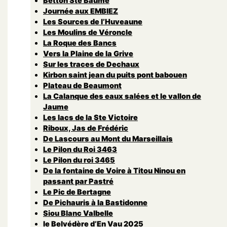
Betton Ste Baume
Journée aux EMBIEZ
Les Sources de l’Huveaune
Les Moulins de Véroncle
La Roque des Bancs
Vers la Plaine de la Grive
Sur les traces de Dechaux
Kirbon saint jean du puits pont babouen
Plateau de Beaumont
La Calanque des eaux salées et le vallon de
Jaume
Les lacs de la Ste Victoire
Riboux, Jas de Frédéric
De Lascours au Mont du Marseillais
Le Pilon du Roi 3463
Le Pilon du roi 3465
De la fontaine de Voire à Titou Ninou en
passant par Pastré
Le Pic de Bertagne
De Pichauris à la Bastidonne
Siou Blanc Valbelle
le Belvédère d’En Vau 2025