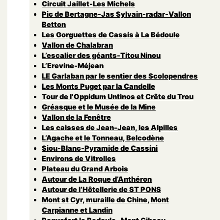
Circuit Jaillet-Les Michels
Pic de Bertagne-Jas Sylvain-radar-Vallon
Betton
Les Gorguettes de Cassis à La Bédoule
Vallon de Chalabran
L’escalier des géants-Titou Ninou
L’Erevine-Méjean
LE Garlaban par le sentier des Scolopendres
Les Monts Puget par la Candelle
Tour de l’Oppidum Untinos et Crête du Trou
Gréasque et le Musée de la Mine
Vallon de la Fenêtre
Les caisses de Jean-Jean, les Alpilles
L’Agache et le Tonneau, Belcodène
Siou-Blanc-Pyramide de Cassini
Environs de Vitrolles
Plateau du Grand Arbois
Autour de La Roque d’Anthéron
Autour de l’Hôtellerie de ST PONS
Mont st Cyr, muraille de Chine, Mont
Carpianne et Landin