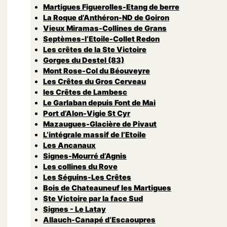
Martigues Figuerolles-Etang de berre
La Roque d’Anthéron-ND de Goiron
Vieux Miramas-Collines de Grans
Septèmes-l’Etoile-Collet Redon
Les crêtes de la Ste Victoire
Gorges du Destel (83)
Mont Rose-Col du Béouveyre
Les Crêtes du Gros Cerveau
les Crêtes de Lambesc
Le Garlaban depuis Font de Mai
Port d’Alon-Vigie St Cyr
Mazaugues-Glacière de Pivaut
L’intégrale massif de l’Etoile
Les Ancanaux
Signes-Mourré d’Agnis
Les collines du Rove
Les Séguins-Les Crêtes
Bois de Chateauneuf les Martigues
Ste Victoire par la face Sud
Signes - Le Latay
Allauch-Canapé d’Escaoupres