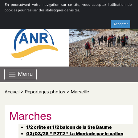
ASSOCIATION NATIONALE DE RETRAITÉS GROUPE
En poursuivant votre navigation sur ce site, vous acceptez l’utilisation de
BOUCHES-DU-RHÔNE
cookies pour réaliser des statistiques de visites.
Accepter
Menu
Accueil
>
Reportages photos
>
Marseille
Marches
1/2 crête et 1/2 balcon de la Ste Baume
03/03/26 * P2T2 * La Montade par le vallon