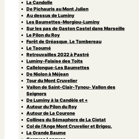
La Candolle
De Pichauris au Mont Julien
Au dessus de Luminy
Les Baumettes-Morgiou-Luminy
Sur les pas de Gaston Castel dans Marseille
Le Pilon du Roy
Forêt de Gréasque, Le Tombereau
Le Taoumé
Retrouvailles 2022 à Pastré
Luminy-Falaise des Toits
Callelongue-Les Baumettes
De Niolon à Méjean
Tour du Mont Cruvelier
Vallon de Saint-Clair-Tynou- Vallon des
Seignors
De Luminy à la Candèle et +
Autour du Pilon du Roy
Autour de La Courone
Collines du Sémaphore de La Ciotat
Col de l’Ange Mont Cruvelier et Brigou.
La Grande Baume