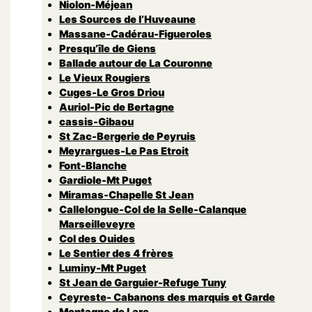
Niolon-Méjean
Les Sources de l’Huveaune
Massane-Cadérau-Figueroles
Presqu’île de Giens
Ballade autour de La Couronne
Le Vieux Rougiers
Cuges-Le Gros Driou
Auriol-Pic de Bertagne
cassis-Gibaou
St Zac-Bergerie de Peyruis
Meyrargues-Le Pas Etroit
Font-Blanche
Gardiole-Mt Puget
Miramas-Chapelle St Jean
Callelongue-Col de la Selle-Calanque
Marseilleveyre
Col des Ouides
Le Sentier des 4 frères
Luminy-Mt Puget
St Jean de Garguier-Refuge Tuny
Ceyreste- Cabanons des marquis et Garde
Montagne de Lare