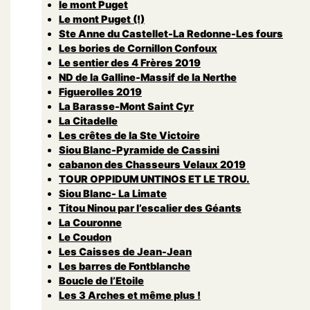
le mont Puget
Le mont Puget (!)
Ste Anne du Castellet-La Redonne-Les fours
Les bories de Cornillon Confoux
Le sentier des 4 Frères 2019
ND de la Galline-Massif de la Nerthe
Figuerolles 2019
La Barasse-Mont Saint Cyr
La Citadelle
Les crêtes de la Ste Victoire
Siou Blanc-Pyramide de Cassini
cabanon des Chasseurs Velaux 2019
TOUR OPPIDUM UNTINOS ET LE TROU.
Siou Blanc- La Limate
Titou Ninou par l’escalier des Géants
La Couronne
Le Coudon
Les Caisses de Jean-Jean
Les barres de Fontblanche
Boucle de l’Etoile
Les 3 Arches et même plus !