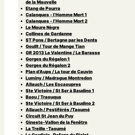
de la Mauvelle
Etang de Pourra
Calanques - l’Homme Mort 1
Calanques - l’Homme Mort 2
Le Moure Nègre
Collines de Gardanne
ST Pons / Bertagne par les Dents
Goullt / Tour de Mange Tian
GR 2013 La Valentine / La Barasse
Gorges du Régalon 1
Gorges du Régalon 2
Plan d’Aups / La tour de Cauvin
Luminy / Madrague Montredon
Allauch / Les Escaoupres
Ste Victoire / St Ser à Baudino 1
Baou / Traouqua
Ste Victoire / St Ser à Baudino 2
Allauch / Pestiférés /Taoumé
Circuit St Jean du Puy
Gineste-Vallon de la Fenêtre
La Treille -Taoumé
La Gardiole- Refuge du Piolet