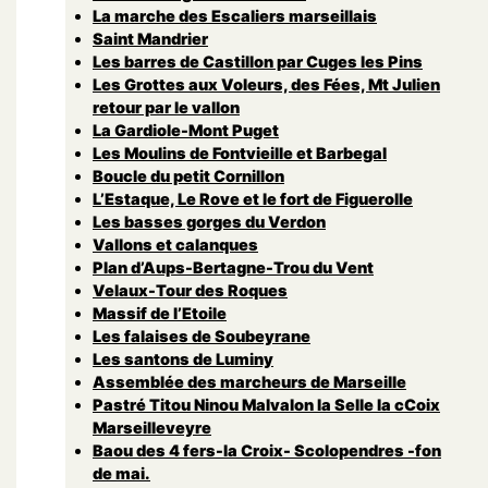
La marche des Escaliers marseillais
Saint Mandrier
Les barres de Castillon par Cuges les Pins
Les Grottes aux Voleurs, des Fées, Mt Julien
retour par le vallon
La Gardiole-Mont Puget
Les Moulins de Fontvieille et Barbegal
Boucle du petit Cornillon
L’Estaque, Le Rove et le fort de Figuerolle
Les basses gorges du Verdon
Vallons et calanques
Plan d’Aups-Bertagne-Trou du Vent
Velaux-Tour des Roques
Massif de l’Etoile
Les falaises de Soubeyrane
Les santons de Luminy
Assemblée des marcheurs de Marseille
Pastré Titou Ninou Malvalon la Selle la cCoix
Marseilleveyre
Baou des 4 fers-la Croix- Scolopendres -fon
de mai.