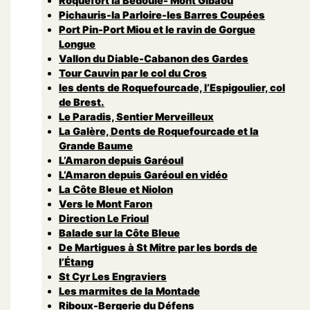
Roquefort la Bedoule- Mont Gibaou
Pichauris-la Parloire-les Barres Coupées
Port Pin-Port Miou et le ravin de Gorgue
Longue
Vallon du Diable-Cabanon des Gardes
Tour Cauvin par le col du Cros
les dents de Roquefourcade, l’Espigoulier, col
de Brest.
Le Paradis, Sentier Merveilleux
La Galère, Dents de Roquefourcade et la
Grande Baume
L’Amaron depuis Garéoul
L’Amaron depuis Garéoul en vidéo
La Côte Bleue et Niolon
Vers le Mont Faron
Direction Le Frioul
Balade sur la Côte Bleue
De Martigues à St Mitre par les bords de
l’Étang
St Cyr Les Engraviers
Les marmites de la Montade
Riboux-Bergerie du Défens