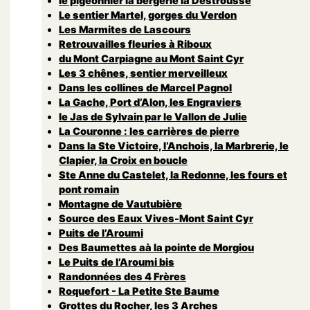
le pigeonnier la bergerie la Destrousse
Le sentier Martel, gorges du Verdon
Les Marmites de Lascours
Retrouvailles fleuries à Riboux
du Mont Carpiagne au Mont Saint Cyr
Les 3 chênes, sentier merveilleux
Dans les collines de Marcel Pagnol
La Gache, Port d’Alon, les Engraviers
le Jas de Sylvain par le Vallon de Julie
La Couronne : les carrières de pierre
Dans la Ste Victoire, l’Anchois, la Marbrerie, le
Clapier, la Croix en boucle
Ste Anne du Castelet, la Redonne, les fours et
pont romain
Montagne de Vautubière
Source des Eaux Vives-Mont Saint Cyr
Puits de l’Aroumi
Des Baumettes aà la pointe de Morgiou
Le Puits de l’Aroumi bis
Randonnées des 4 Frères
Roquefort - La Petite Ste Baume
Grottes du Rocher, les 3 Arches