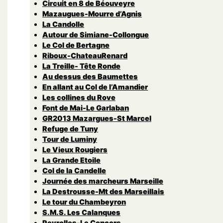
Circuit en 8 de Béouveyre
Mazaugues-Mourre d’Agnis
La Candolle
Autour de Simiane-Collongue
Le Col de Bertagne
Riboux-ChateauRenard
La Treille- Tête Ronde
Au dessus des Baumettes
En allant au Col de l’Amandier
Les collines du Rove
Font de Mai-Le Garlaban
GR2013 Mazargues-St Marcel
Refuge de Tuny
Tour de Luminy
Le Vieux Rougiers
La Grande Etoile
Col de la Candelle
Journée des marcheurs Marseille
La Destrousse-Mt des Marseillais
Le tour du Chambeyron
S.M.S. Les Calanques
Peyrolles-Le Concors