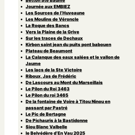
Betton Ste Baume
Journée aux EMBIEZ
Les Sources de l’Huveaune
Les Moulins de Véroncle
La Roque des Bancs
Vers la Plaine de la Grive
Sur les traces de Dechaux
Kirbon saint jean du puits pont babouen
Plateau de Beaumont
La Calanque des eaux salées et le vallon de
Jaume
Les lacs de la Ste Victoire
Riboux, Jas de Frédéric
De Lascours au Mont du Marseillais
Le Pilon du Roi 3463
Le Pilon du roi 3465
De la fontaine de Voire à Titou Ninou en
passant par Pastré
Le Pic de Bertagne
De Pichauris à la Bastidonne
Siou Blanc Valbelle
le Belvédère d’En Vau 2025