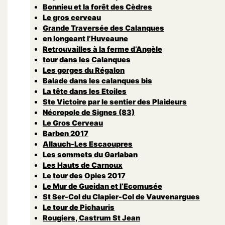
Bonnieu et la forêt des Cèdres
Le gros cerveau
Grande Traversée des Calanques
en longeant l’Huveaune
Retrouvailles à la ferme d’Angèle
tour dans les Calanques
Les gorges du Régalon
Balade dans les calanques bis
La tête dans les Etoiles
Ste Victoire par le sentier des Plaideurs
Nécropole de Signes (83)
Le Gros Cerveau
Barben 2017
Allauch-Les Escaoupres
Les sommets du Garlaban
Les Hauts de Carnoux
Le tour des Opies 2017
Le Mur de Gueidan et l’Ecomusée
St Ser-Col du Clapier-Col de Vauvenargues
Le tour de Pichauris
Rougiers, Castrum St Jean