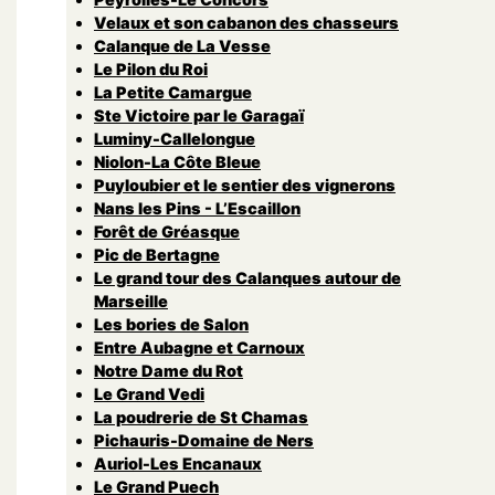
Velaux et son cabanon des chasseurs
Calanque de La Vesse
Le Pilon du Roi
La Petite Camargue
Ste Victoire par le Garagaï
Luminy-Callelongue
Niolon-La Côte Bleue
Puyloubier et le sentier des vignerons
Nans les Pins - L’Escaillon
Forêt de Gréasque
Pic de Bertagne
Le grand tour des Calanques autour de
Marseille
Les bories de Salon
Entre Aubagne et Carnoux
Notre Dame du Rot
Le Grand Vedi
La poudrerie de St Chamas
Pichauris-Domaine de Ners
Auriol-Les Encanaux
Le Grand Puech