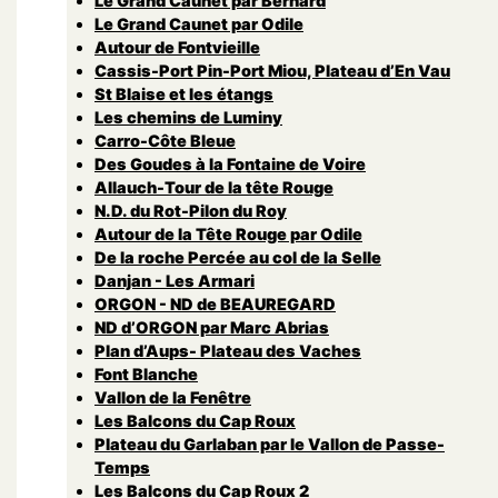
Le Grand Caunet par Bernard
Le Grand Caunet par Odile
Autour de Fontvieille
Cassis-Port Pin-Port Miou, Plateau d’En Vau
St Blaise et les étangs
Les chemins de Luminy
Carro-Côte Bleue
Des Goudes à la Fontaine de Voire
Allauch-Tour de la tête Rouge
N.D. du Rot-Pilon du Roy
Autour de la Tête Rouge par Odile
De la roche Percée au col de la Selle
Danjan - Les Armari
ORGON - ND de BEAUREGARD
ND d’ORGON par Marc Abrias
Plan d’Aups- Plateau des Vaches
Font Blanche
Vallon de la Fenêtre
Les Balcons du Cap Roux
Plateau du Garlaban par le Vallon de Passe-
Temps
Les Balcons du Cap Roux 2