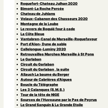
Roquefort-Chateau Julhan 2020
Bimont-La Roche Percée
Chateau de Juhlans
Velaux-Cabanon des Chasseurs 2020
Montagne de la Loube
Le revers de Boquié four à cade
La Côte Bleue
Vantabren-Canal de Marseille-Roquefavour
Port d’Alon- Dune de sable
Callelongue-Luminy 2020
Retrouvailles Marches Marseille à St Pons
Le Garlaban
Circuit du Garlaban
Circuit du Garlaban , la suite
Allauch La baume du Berger
Autour de Cabrières d’Aigues
Boucle du Télégraphe
Les 3 Calanques (S.M.S.)
Tour de la tête de NIGE
Sources de l’Huveaune par le Pas de Peyrus
Le Grand Sanguin & La Grande Etoile