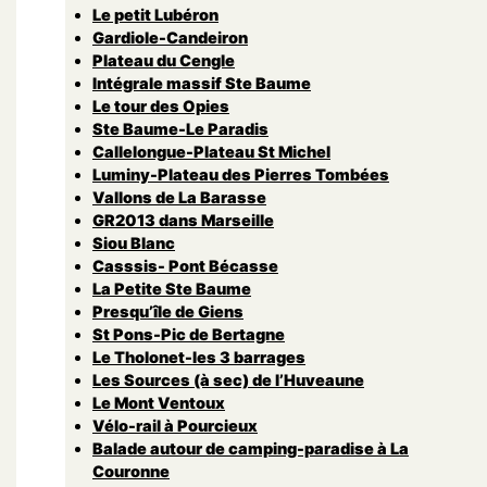
Le petit Lubéron
Gardiole-Candeiron
Plateau du Cengle
Intégrale massif Ste Baume
Le tour des Opies
Ste Baume-Le Paradis
Callelongue-Plateau St Michel
Luminy-Plateau des Pierres Tombées
Vallons de La Barasse
GR2013 dans Marseille
Siou Blanc
Casssis- Pont Bécasse
La Petite Ste Baume
Presqu’île de Giens
St Pons-Pic de Bertagne
Le Tholonet-les 3 barrages
Les Sources (à sec) de l’Huveaune
Le Mont Ventoux
Vélo-rail à Pourcieux
Balade autour de camping-paradise à La
Couronne