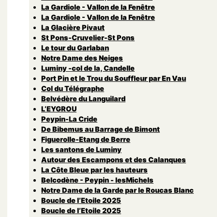
La Gardiole - Vallon de la Fenêtre
La Gardiole - Vallon de la Fenêtre
La Glacière Pivaut
St Pons-Cruvelier-St Pons
Le tour du Garlaban
Notre Dame des Neiges
Luminy -col de la, Candelle
Port Pin et le Trou du Souffleur par En Vau
Col du Télégraphe
Belvédère du Languilard
L’EYGROU
Peypin-La Cride
De Bibemus au Barrage de Bimont
Figuerolle-Etang de Berre
Les santons de Luminy
Autour des Escampons et des Calanques
La Côte Bleue par les hauteurs
Belcodène - Peypin - lesMichels
Notre Dame de la Garde par le Roucas Blanc
Boucle de l’Etoile 2025
Boucle de l’Etoile 2025