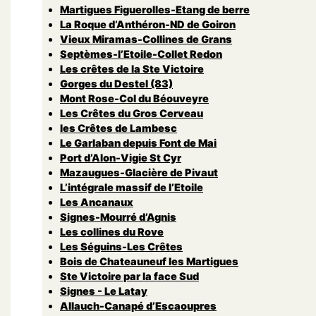
Martigues Figuerolles-Etang de berre
La Roque d’Anthéron-ND de Goiron
Vieux Miramas-Collines de Grans
Septèmes-l’Etoile-Collet Redon
Les crêtes de la Ste Victoire
Gorges du Destel (83)
Mont Rose-Col du Béouveyre
Les Crêtes du Gros Cerveau
les Crêtes de Lambesc
Le Garlaban depuis Font de Mai
Port d’Alon-Vigie St Cyr
Mazaugues-Glacière de Pivaut
L’intégrale massif de l’Etoile
Les Ancanaux
Signes-Mourré d’Agnis
Les collines du Rove
Les Séguins-Les Crêtes
Bois de Chateauneuf les Martigues
Ste Victoire par la face Sud
Signes - Le Latay
Allauch-Canapé d’Escaoupres