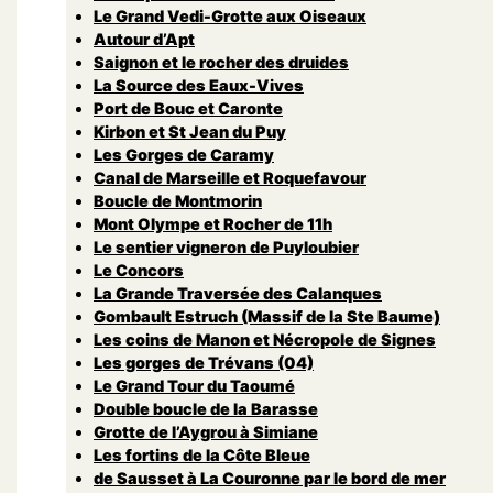
Le Grand Vedi-Grotte aux Oiseaux
Autour d’Apt
Saignon et le rocher des druides
La Source des Eaux-Vives
Port de Bouc et Caronte
Kirbon et St Jean du Puy
Les Gorges de Caramy
Canal de Marseille et Roquefavour
Boucle de Montmorin
Mont Olympe et Rocher de 11h
Le sentier vigneron de Puyloubier
Le Concors
La Grande Traversée des Calanques
Gombault Estruch (Massif de la Ste Baume)
Les coins de Manon et Nécropole de Signes
Les gorges de Trévans (04)
Le Grand Tour du Taoumé
Double boucle de la Barasse
Grotte de l’Aygrou à Simiane
Les fortins de la Côte Bleue
de Sausset à La Couronne par le bord de mer