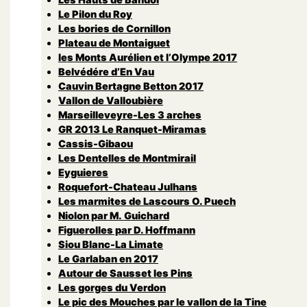
Le Pilon du Roy
Les bories de Cornillon
Plateau de Montaiguet
les Monts Aurélien et l’Olympe 2017
Belvédére d’En Vau
Cauvin Bertagne Betton 2017
Vallon de Valloubière
Marseilleveyre-Les 3 arches
GR 2013 Le Ranquet-Miramas
Cassis-Gibaou
Les Dentelles de Montmirail
Eyguieres
Roquefort-Chateau Julhans
Les marmites de Lascours O. Puech
Niolon par M. Guichard
Figuerolles par D. Hoffmann
Siou Blanc-La Limate
Le Garlaban en 2017
Autour de Sausset les Pins
Les gorges du Verdon
Le pic des Mouches par le vallon de la Tine