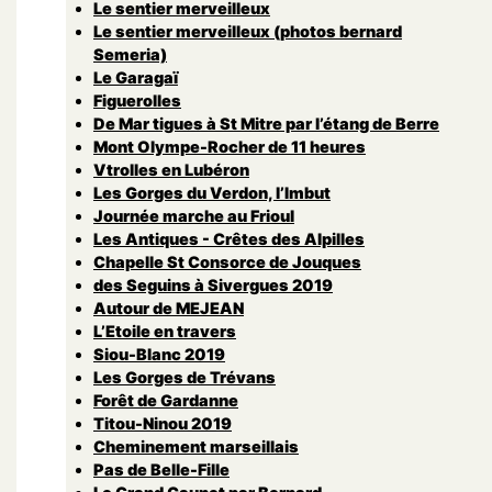
Le sentier merveilleux
Le sentier merveilleux (photos bernard
Semeria)
Le Garagaï
Figuerolles
De Mar tigues à St Mitre par l’étang de Berre
Mont Olympe-Rocher de 11 heures
Vtrolles en Lubéron
Les Gorges du Verdon, l’Imbut
Journée marche au Frioul
Les Antiques - Crêtes des Alpilles
Chapelle St Consorce de Jouques
des Seguins à Sivergues 2019
Autour de MEJEAN
L’Etoile en travers
Siou-Blanc 2019
Les Gorges de Trévans
Forêt de Gardanne
Titou-Ninou 2019
Cheminement marseillais
Pas de Belle-Fille