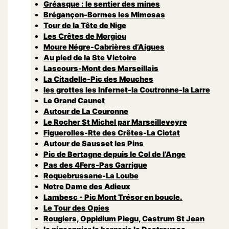
Gréasque : le sentier des mines
Brégançon-Bormes les Mimosas
Tour de la Tête de Nige
Les Crêtes de Morgiou
Moure Négre-Cabrières d’Aigues
Au pied de la Ste Victoire
Lascours-Mont des Marseillais
La Citadelle-Pic des Mouches
les grottes les Infernet-la Coutronne-la Larre
Le Grand Caunet
Autour de La Couronne
Le Rocher St Michel par Marseilleveyre
Figuerolles-Rte des Crêtes-La Ciotat
Autour de Sausset les Pins
Pic de Bertagne depuis le Col de l’Ange
Pas des 4Fers-Pas Garrigue
Roquebrussane-La Loube
Notre Dame des Adieux
Lambesc - Pic Mont Trésor en boucle.
Le Tour des Opies
Rougiers, Oppidium Piegu, Castrum St Jean