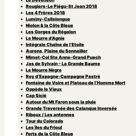
Rougiers-Le Piégu-St Jean 2018
Les 4 Frères 2018
Luminy-Callelongue
Niolon & la Côte Bleue
Les Gorges du Régalon
Le Mourre d’Agnis
Intégrale Chaîne de l’Etoile
Aurons, Plaine du Sonnailler
Mimet-Col Ste Anne-Grand Puech
Jas de Sylvain - La Grande Baume
Le Mourre Nègre
Roy d’Espagne-Campagne Pastré
Fontaine de Voire et Plateau de l’Homme Mort
Oppède le Vieux
Cap Sicié
Autour du Mt Faron sous la pluie
Grande Traversée des Calanque Inversée
Riboux / Les antennes
Tour du Colorado
Les îles du Frioul
Forts de la Côte Bleue