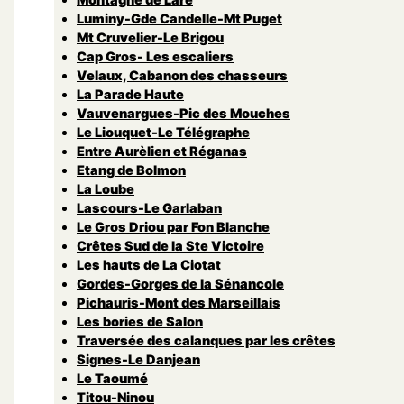
Luminy-Gde Candelle-Mt Puget
Mt Cruvelier-Le Brigou
Cap Gros- Les escaliers
Velaux, Cabanon des chasseurs
La Parade Haute
Vauvenargues-Pic des Mouches
Le Liouquet-Le Télégraphe
Entre Aurèlien et Réganas
Etang de Bolmon
La Loube
Lascours-Le Garlaban
Le Gros Driou par Fon Blanche
Crêtes Sud de la Ste Victoire
Les hauts de La Ciotat
Gordes-Gorges de la Sénancole
Pichauris-Mont des Marseillais
Les bories de Salon
Traversée des calanques par les crêtes
Signes-Le Danjean
Le Taoumé
Titou-Ninou