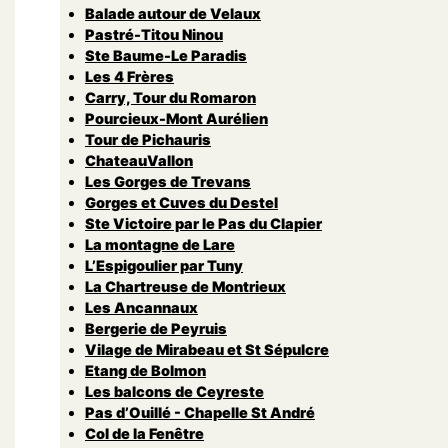
Balade autour de Velaux
Pastré-Titou Ninou
Ste Baume-Le Paradis
Les 4 Frères
Carry, Tour du Romaron
Pourcieux-Mont Aurélien
Tour de Pichauris
ChateauVallon
Les Gorges de Trevans
Gorges et Cuves du Destel
Ste Victoire par le Pas du Clapier
La montagne de Lare
L’Espigoulier par Tuny
La Chartreuse de Montrieux
Les Ancannaux
Bergerie de Peyruis
Vilage de Mirabeau et St Sépulcre
Etang de Bolmon
Les balcons de Ceyreste
Pas d’Ouillé - Chapelle St André
Col de la Fenêtre