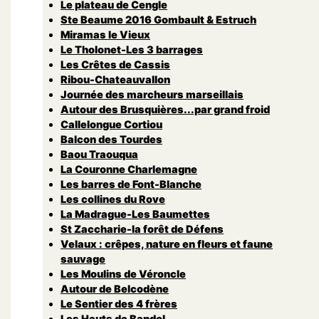
Le plateau de Cengle
Ste Beaume 2016 Gombault & Estruch
Miramas le Vieux
Le Tholonet-Les 3 barrages
Les Crêtes de Cassis
Ribou-Chateauvallon
Journée des marcheurs marseillais
Autour des Brusquières...par grand froid
Callelongue Cortiou
Balcon des Tourdes
Baou Traouqua
La Couronne Charlemagne
Les barres de Font-Blanche
Les collines du Rove
La Madrague-Les Baumettes
St Zaccharie-la forêt de Défens
Velaux : crêpes, nature en fleurs et faune
sauvage
Les Moulins de Véroncle
Autour de Belcodène
Le Sentier des 4 frères
Les Hauts de Bandol