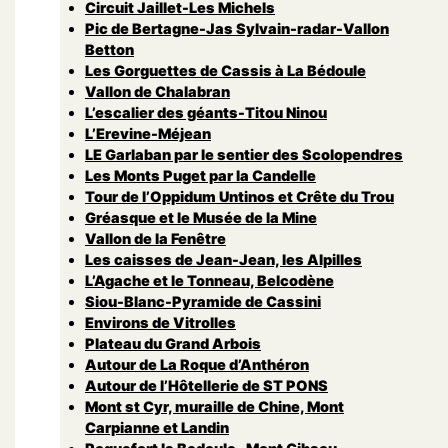
Circuit Jaillet-Les Michels
Pic de Bertagne-Jas Sylvain-radar-Vallon
Betton
Les Gorguettes de Cassis à La Bédoule
Vallon de Chalabran
L’escalier des géants-Titou Ninou
L’Erevine-Méjean
LE Garlaban par le sentier des Scolopendres
Les Monts Puget par la Candelle
Tour de l’Oppidum Untinos et Crête du Trou
Gréasque et le Musée de la Mine
Vallon de la Fenêtre
Les caisses de Jean-Jean, les Alpilles
L’Agache et le Tonneau, Belcodène
Siou-Blanc-Pyramide de Cassini
Environs de Vitrolles
Plateau du Grand Arbois
Autour de La Roque d’Anthéron
Autour de l’Hôtellerie de ST PONS
Mont st Cyr, muraille de Chine, Mont
Carpianne et Landin