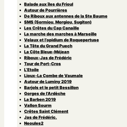
Balade aux îles du Frioul
Autour de Pourrières
De Riboux aux antennes de la Ste Baume
SMS (Sormiou, Morgiou, Sugiton)
Les Crêtes du Cap Canaille
La marche des marches à Marseille
Velaux et l’opidium de Roquepertuse
La Tête du Grand Puech
La Côte Bleue-Méjean
Riboux-Jas de Frédéric
Tour de Port-Cros
L’Etoile
Lioux-La Combe de Vaumale
Autour de Luminy 2019
Barjols et le petit Bessillon
Gorges de l’Ardèche
La Barben 2019
Vallon Sourm
Crêtes Saint Clément
Jas de Frédéric.
Neoules2