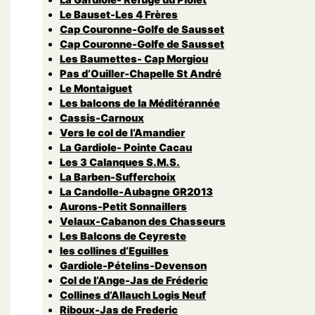
Le Bauset-Les 4 Frères
Cap Couronne-Golfe de Sausset
Cap Couronne-Golfe de Sausset
Les Baumettes- Cap Morgiou
Pas d’Ouiller-Chapelle St André
Le Montaiguet
Les balcons de la Méditérannée
Cassis-Carnoux
Vers le col de l’Amandier
La Gardiole- Pointe Cacau
Les 3 Calanques S.M.S.
La Barben-Sufferchoix
La Candolle-Aubagne GR2013
Aurons-Petit Sonnaillers
Velaux-Cabanon des Chasseurs
Les Balcons de Ceyreste
les collines d’Eguilles
Gardiole-Pételins-Devenson
Col de l’Ange-Jas de Fréderic
Collines d’Allauch Logis Neuf
Riboux-Jas de Frederic