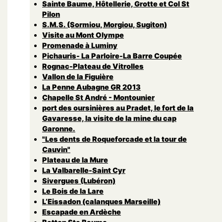
Sainte Baume, Hôtellerie, Grotte et Col St
Pilon
S.M.S. (Sormiou, Morgiou, Sugiton)
Visite au Mont Olympe
Promenade à Luminy
Pichauris- La Parloire-La Barre Coupée
Rognac-Plateau de Vitrolles
Vallon de la Figuière
La Penne Aubagne GR 2013
Chapelle St André - Montounier
port des oursinières au Pradet, le fort de la
Gavaresse, la visite de la mine du cap
Garonne.
"Les dents de Roqueforcade et la tour de
Cauvin"
Plateau de la Mure
La Valbarelle-Saint Cyr
Sivergues (Lubéron)
Le Bois de la Lare
L’Eissadon (calanques Marseille)
Escapade en Ardèche