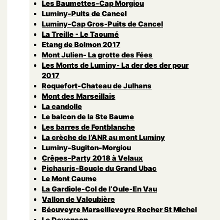
Les Baumettes-Cap Morgiou
Luminy-Puits de Cancel
Luminy-Cap Gros-Puits de Cancel
La Treille - Le Taoumé
Etang de Bolmon 2017
Mont Julien- La grotte des Fées
Les Monts de Luminy- La der des der pour
2017
Roquefort-Chateau de Julhans
Mont des Marseillais
La candolle
Le balcon de la Ste Baume
Les barres de Fontblanche
La crèche de l’ANR au mont Luminy
Luminy-Sugiton-Morgiou
Crêpes-Party 2018 à Velaux
Pichauris-Boucle du Grand Ubac
Le Mont Caume
La Gardiole-Col de l’Oule-En Vau
Vallon de Valoubière
Béouveyre Marseilleveyre Rocher St Michel
Le Devenson