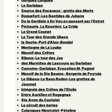
Gorgues Longues
Le Garlaban
Source des Encanaux : grotte des Morts
Roquefort-Les Bastides de Juhans
De la Gardiole à En Vau en passant par l’Estret
Pichauris, La Rouvière, La Cride
Le Grand Caunet
Le Tour des Grands Ubacs
la Gache-Port d’Alon-Bandol
Montagne de La Loube
Massif des Crêtes
Riboux-Le tour des Jas
des Marmites de Lascours au Garlaban
Camoins-Garlaban, Evocation M. Pagnol
Massif de la Ste Baume- Bergerie de Peyruis
Le Gibaou-Le Baou Redon-Les grottes de
Jeannot
Intégrale des Crêtes de l’Etoile
Entre Aurélien et Ragagnas
Ste Anne du Castelet
Le circuit des bories
Calanques Mestralet-Pételins