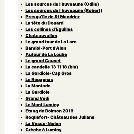
Les sources de l’huveaune (Odile)
Les sources de l’huveaune (Robert)
Presqu’île de St Mandrier
La tête du Douard
Les collines d’Eguilles
Chateauvallon
Le grand tour de La Lare
Bandol-Port d’Alon
Autour de La Loube
Le grand Caunet
La candelle 13 11 18 (bis)
La Gardiole-Cap Gros
Le Régagnas
La Montade
La Gardiole
Grand Vedi
Le Mont Luminy
Etang de Bolmon 2019
Roquefort- Château des Jullans
La Vesse-Niolon
Crèche à Luminy