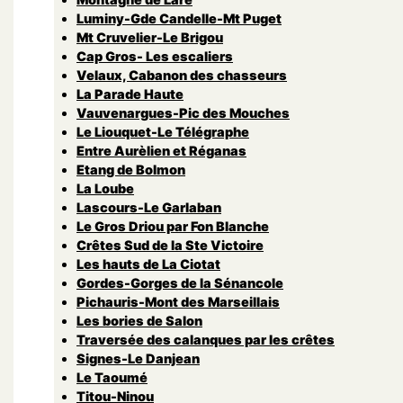
Luminy-Gde Candelle-Mt Puget
Mt Cruvelier-Le Brigou
Cap Gros- Les escaliers
Velaux, Cabanon des chasseurs
La Parade Haute
Vauvenargues-Pic des Mouches
Le Liouquet-Le Télégraphe
Entre Aurèlien et Réganas
Etang de Bolmon
La Loube
Lascours-Le Garlaban
Le Gros Driou par Fon Blanche
Crêtes Sud de la Ste Victoire
Les hauts de La Ciotat
Gordes-Gorges de la Sénancole
Pichauris-Mont des Marseillais
Les bories de Salon
Traversée des calanques par les crêtes
Signes-Le Danjean
Le Taoumé
Titou-Ninou