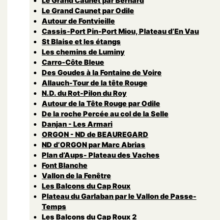
Le Grand Caunet par Bernard
Le Grand Caunet par Odile
Autour de Fontvieille
Cassis-Port Pin-Port Miou, Plateau d’En Vau
St Blaise et les étangs
Les chemins de Luminy
Carro-Côte Bleue
Des Goudes à la Fontaine de Voire
Allauch-Tour de la tête Rouge
N.D. du Rot-Pilon du Roy
Autour de la Tête Rouge par Odile
De la roche Percée au col de la Selle
Danjan - Les Armari
ORGON - ND de BEAUREGARD
ND d’ORGON par Marc Abrias
Plan d’Aups- Plateau des Vaches
Font Blanche
Vallon de la Fenêtre
Les Balcons du Cap Roux
Plateau du Garlaban par le Vallon de Passe-
Temps
Les Balcons du Cap Roux 2