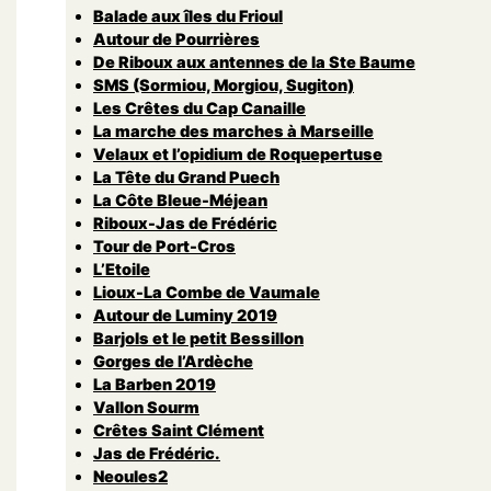
Balade aux îles du Frioul
Autour de Pourrières
De Riboux aux antennes de la Ste Baume
SMS (Sormiou, Morgiou, Sugiton)
Les Crêtes du Cap Canaille
La marche des marches à Marseille
Velaux et l’opidium de Roquepertuse
La Tête du Grand Puech
La Côte Bleue-Méjean
Riboux-Jas de Frédéric
Tour de Port-Cros
L’Etoile
Lioux-La Combe de Vaumale
Autour de Luminy 2019
Barjols et le petit Bessillon
Gorges de l’Ardèche
La Barben 2019
Vallon Sourm
Crêtes Saint Clément
Jas de Frédéric.
Neoules2