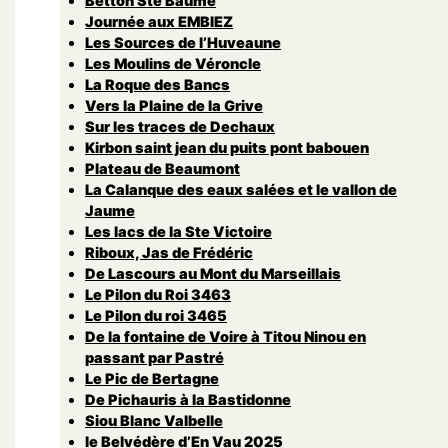
Betton Ste Baume
Journée aux EMBIEZ
Les Sources de l’Huveaune
Les Moulins de Véroncle
La Roque des Bancs
Vers la Plaine de la Grive
Sur les traces de Dechaux
Kirbon saint jean du puits pont babouen
Plateau de Beaumont
La Calanque des eaux salées et le vallon de
Jaume
Les lacs de la Ste Victoire
Riboux, Jas de Frédéric
De Lascours au Mont du Marseillais
Le Pilon du Roi 3463
Le Pilon du roi 3465
De la fontaine de Voire à Titou Ninou en
passant par Pastré
Le Pic de Bertagne
De Pichauris à la Bastidonne
Siou Blanc Valbelle
le Belvédère d’En Vau 2025