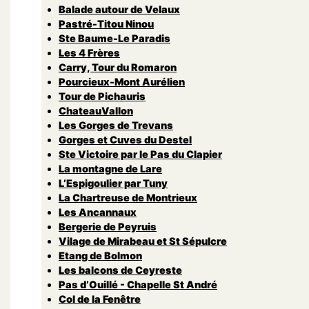
Balade autour de Velaux
Pastré-Titou Ninou
Ste Baume-Le Paradis
Les 4 Frères
Carry, Tour du Romaron
Pourcieux-Mont Aurélien
Tour de Pichauris
ChateauVallon
Les Gorges de Trevans
Gorges et Cuves du Destel
Ste Victoire par le Pas du Clapier
La montagne de Lare
L’Espigoulier par Tuny
La Chartreuse de Montrieux
Les Ancannaux
Bergerie de Peyruis
Vilage de Mirabeau et St Sépulcre
Etang de Bolmon
Les balcons de Ceyreste
Pas d’Ouillé - Chapelle St André
Col de la Fenêtre