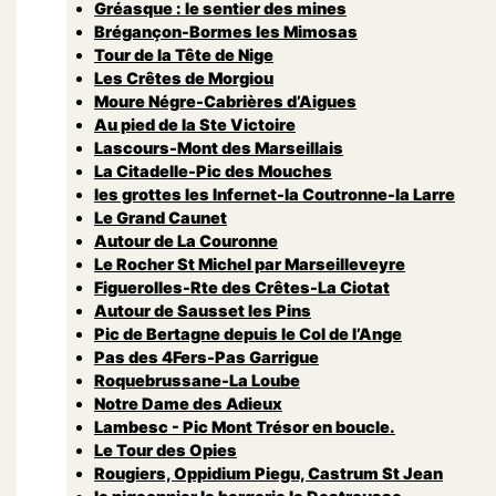
Gréasque : le sentier des mines
Brégançon-Bormes les Mimosas
Tour de la Tête de Nige
Les Crêtes de Morgiou
Moure Négre-Cabrières d’Aigues
Au pied de la Ste Victoire
Lascours-Mont des Marseillais
La Citadelle-Pic des Mouches
les grottes les Infernet-la Coutronne-la Larre
Le Grand Caunet
Autour de La Couronne
Le Rocher St Michel par Marseilleveyre
Figuerolles-Rte des Crêtes-La Ciotat
Autour de Sausset les Pins
Pic de Bertagne depuis le Col de l’Ange
Pas des 4Fers-Pas Garrigue
Roquebrussane-La Loube
Notre Dame des Adieux
Lambesc - Pic Mont Trésor en boucle.
Le Tour des Opies
Rougiers, Oppidium Piegu, Castrum St Jean