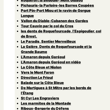
Roquefort la Bedoule- Mont Gibaou
Pichauris-la Parloire-les Barres Coupées
Port Pin-Port Miou et le ravin de Gorgue
Longue
Vallon du Diable-Cabanon des Gardes
Tour Cauvin par le col du Cros
les dents de Roquefourcade, l’Espigoulier, col
de Brest.
Le Paradis, Sentier Merveilleux
La Galère, Dents de Roquefourcade et la
Grande Baume
L’Amaron depuis Garéoul
L’Amaron depuis Garéoul en vidéo
La Côte Bleue et Niolon
Vers le Mont Faron
Direction Le Frioul
Balade sur la Côte Bleue
De Martigues à St Mitre par les bords de
l’Étang
St Cyr Les Engraviers
Les marmites de la Montade
Riboux-Bergerie du Défens