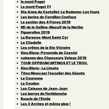
le mont Puget
Le mont Puget (!)
Ste Anne du Castellet-La Redonne-Les fours
Les bories de Cornillon Confoux
Le sentier des 4 Frères 2019
ND de la Galline-Massif de la Nerthe
Figuerolles 2019
La Barasse-Mont Saint Cyr
La Citadelle
Les crêtes de la Ste Victoire
Siou Blanc-Pyramide de Cassini
cabanon des Chasseurs Velaux 2019
TOUR OPPIDUM UNTINOS ET LE TROU.
Siou Blanc- La Limate
Titou Ninou par l’escalier des Géants
La Couronne
Le Coudon
Les Caisses de Jean-Jean
Les barres de Fontblanche
Boucle de l’Etoile
Les 3 Arches et même plus !