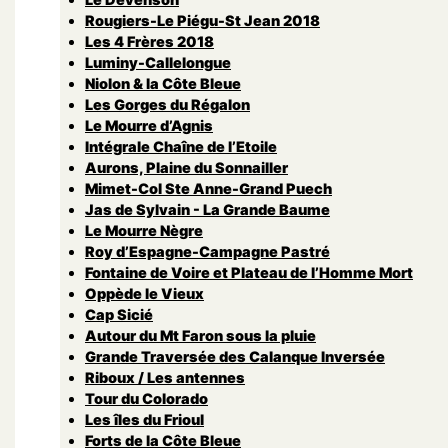
Rougiers-Le Piégu-St Jean 2018
Les 4 Frères 2018
Luminy-Callelongue
Niolon & la Côte Bleue
Les Gorges du Régalon
Le Mourre d’Agnis
Intégrale Chaîne de l’Etoile
Aurons, Plaine du Sonnailler
Mimet-Col Ste Anne-Grand Puech
Jas de Sylvain - La Grande Baume
Le Mourre Nègre
Roy d’Espagne-Campagne Pastré
Fontaine de Voire et Plateau de l’Homme Mort
Oppède le Vieux
Cap Sicié
Autour du Mt Faron sous la pluie
Grande Traversée des Calanque Inversée
Riboux / Les antennes
Tour du Colorado
Les îles du Frioul
Forts de la Côte Bleue