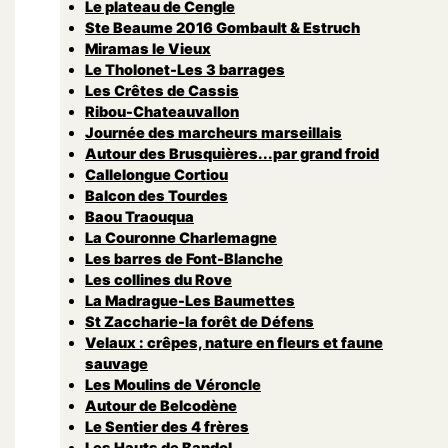
Le plateau de Cengle
Ste Beaume 2016 Gombault & Estruch
Miramas le Vieux
Le Tholonet-Les 3 barrages
Les Crêtes de Cassis
Ribou-Chateauvallon
Journée des marcheurs marseillais
Autour des Brusquières...par grand froid
Callelongue Cortiou
Balcon des Tourdes
Baou Traouqua
La Couronne Charlemagne
Les barres de Font-Blanche
Les collines du Rove
La Madrague-Les Baumettes
St Zaccharie-la forêt de Défens
Velaux : crêpes, nature en fleurs et faune
sauvage
Les Moulins de Véroncle
Autour de Belcodène
Le Sentier des 4 frères
Les Hauts de Bandol