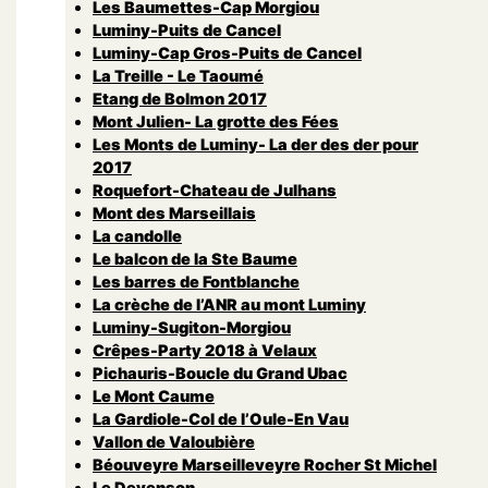
Les Baumettes-Cap Morgiou
Luminy-Puits de Cancel
Luminy-Cap Gros-Puits de Cancel
La Treille - Le Taoumé
Etang de Bolmon 2017
Mont Julien- La grotte des Fées
Les Monts de Luminy- La der des der pour
2017
Roquefort-Chateau de Julhans
Mont des Marseillais
La candolle
Le balcon de la Ste Baume
Les barres de Fontblanche
La crèche de l’ANR au mont Luminy
Luminy-Sugiton-Morgiou
Crêpes-Party 2018 à Velaux
Pichauris-Boucle du Grand Ubac
Le Mont Caume
La Gardiole-Col de l’Oule-En Vau
Vallon de Valoubière
Béouveyre Marseilleveyre Rocher St Michel
Le Devenson