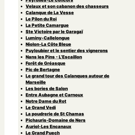
Velaux et son cabanon des chasseurs
Calanque de La Vesse
Le Pilon du Roi
La Petite Camargue
Ste Victoire par le Garagaï
Luminy-Callelongue
Niolon-La Côte Bleue
Puyloubier et le sentier des vignerons
Nans les Pins - L’Escaillon
Forêt de Gréasque
Pic de Bertagne
Le grand tour des Calanques autour de
Marseille
Les bories de Salon
Entre Aubagne et Carnoux
Notre Dame du Rot
Le Grand Vedi
La poudrerie de St Chamas
Pichauris-Domaine de Ners
Auriol-Les Encanaux
Le Grand Puech