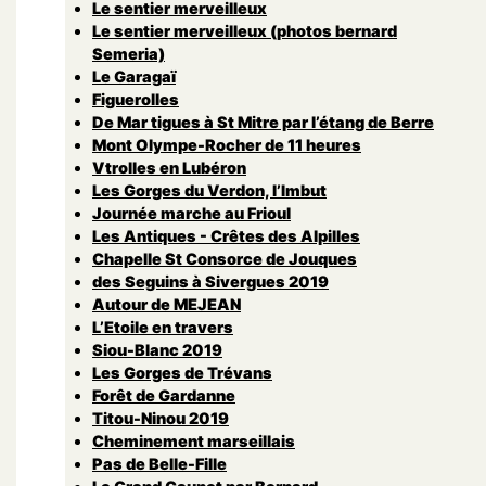
Le sentier merveilleux
Le sentier merveilleux (photos bernard
Semeria)
Le Garagaï
Figuerolles
De Mar tigues à St Mitre par l’étang de Berre
Mont Olympe-Rocher de 11 heures
Vtrolles en Lubéron
Les Gorges du Verdon, l’Imbut
Journée marche au Frioul
Les Antiques - Crêtes des Alpilles
Chapelle St Consorce de Jouques
des Seguins à Sivergues 2019
Autour de MEJEAN
L’Etoile en travers
Siou-Blanc 2019
Les Gorges de Trévans
Forêt de Gardanne
Titou-Ninou 2019
Cheminement marseillais
Pas de Belle-Fille