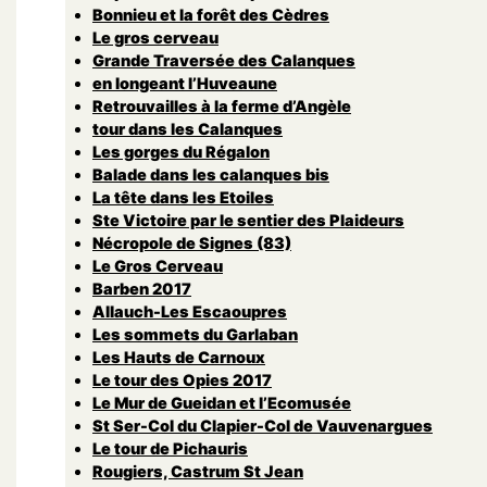
Bonnieu et la forêt des Cèdres
Le gros cerveau
Grande Traversée des Calanques
en longeant l’Huveaune
Retrouvailles à la ferme d’Angèle
tour dans les Calanques
Les gorges du Régalon
Balade dans les calanques bis
La tête dans les Etoiles
Ste Victoire par le sentier des Plaideurs
Nécropole de Signes (83)
Le Gros Cerveau
Barben 2017
Allauch-Les Escaoupres
Les sommets du Garlaban
Les Hauts de Carnoux
Le tour des Opies 2017
Le Mur de Gueidan et l’Ecomusée
St Ser-Col du Clapier-Col de Vauvenargues
Le tour de Pichauris
Rougiers, Castrum St Jean