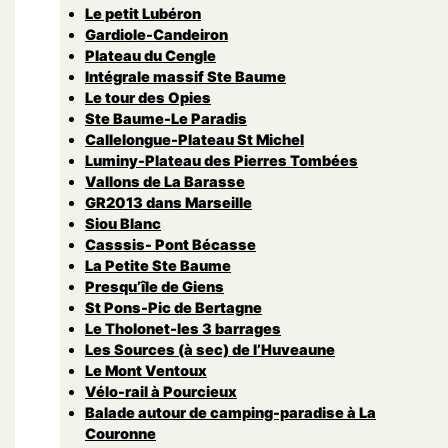
Le petit Lubéron
Gardiole-Candeiron
Plateau du Cengle
Intégrale massif Ste Baume
Le tour des Opies
Ste Baume-Le Paradis
Callelongue-Plateau St Michel
Luminy-Plateau des Pierres Tombées
Vallons de La Barasse
GR2013 dans Marseille
Siou Blanc
Casssis- Pont Bécasse
La Petite Ste Baume
Presqu’île de Giens
St Pons-Pic de Bertagne
Le Tholonet-les 3 barrages
Les Sources (à sec) de l’Huveaune
Le Mont Ventoux
Vélo-rail à Pourcieux
Balade autour de camping-paradise à La
Couronne