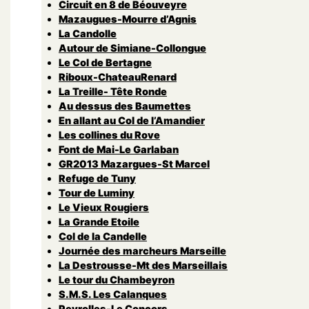
Circuit en 8 de Béouveyre
Mazaugues-Mourre d’Agnis
La Candolle
Autour de Simiane-Collongue
Le Col de Bertagne
Riboux-ChateauRenard
La Treille- Tête Ronde
Au dessus des Baumettes
En allant au Col de l’Amandier
Les collines du Rove
Font de Mai-Le Garlaban
GR2013 Mazargues-St Marcel
Refuge de Tuny
Tour de Luminy
Le Vieux Rougiers
La Grande Etoile
Col de la Candelle
Journée des marcheurs Marseille
La Destrousse-Mt des Marseillais
Le tour du Chambeyron
S.M.S. Les Calanques
Peyrolles-Le Concors