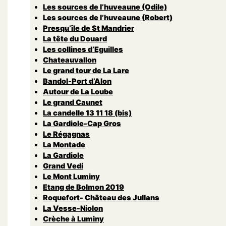
Les sources de l’huveaune (Odile)
Les sources de l’huveaune (Robert)
Presqu’île de St Mandrier
La tête du Douard
Les collines d’Eguilles
Chateauvallon
Le grand tour de La Lare
Bandol-Port d’Alon
Autour de La Loube
Le grand Caunet
La candelle 13 11 18 (bis)
La Gardiole-Cap Gros
Le Régagnas
La Montade
La Gardiole
Grand Vedi
Le Mont Luminy
Etang de Bolmon 2019
Roquefort- Château des Jullans
La Vesse-Niolon
Crèche à Luminy