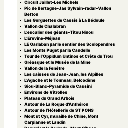
Circuit Jaillet-Les Michels
Pic de Bertagne-Jas Sylvain-radar-Vallon
Betton
Les Gorguettes de Cassis à La Bédoule
Vallon de Chalabran
L’escalier des géants-Titou Ninou
L’Erevine-Méjean
LE Garlaban par le sentier des Scolopendres
Les Monts Puget par la Candelle
Tour de l’Oppidum Untinos et Crête du Trou
Gréasque et le Musée de la Mine
Vallon de la Fenêtre
Les caisses de Jean-Jean, les Alpilles
L’Agache et le Tonneau, Belcodène
Siou-Blanc-Pyramide de Cassini
Environs de Vitrolles
Plateau du Grand Arbois
Autour de La Roque d’Anthéron
Autour de l’Hôtellerie de ST PONS
Mont st Cyr, muraille de Chine, Mont
Carpianne et Landin