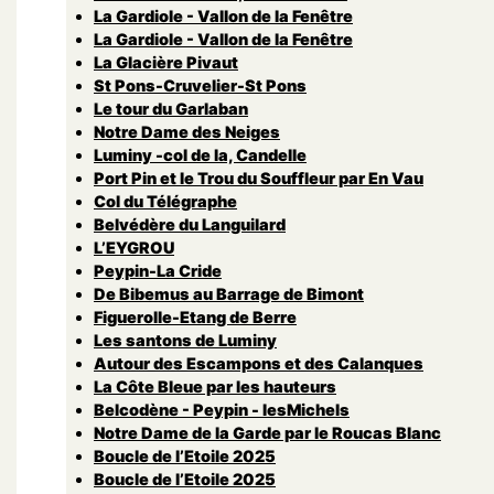
La Gardiole - Vallon de la Fenêtre
La Gardiole - Vallon de la Fenêtre
La Glacière Pivaut
St Pons-Cruvelier-St Pons
Le tour du Garlaban
Notre Dame des Neiges
Luminy -col de la, Candelle
Port Pin et le Trou du Souffleur par En Vau
Col du Télégraphe
Belvédère du Languilard
L’EYGROU
Peypin-La Cride
De Bibemus au Barrage de Bimont
Figuerolle-Etang de Berre
Les santons de Luminy
Autour des Escampons et des Calanques
La Côte Bleue par les hauteurs
Belcodène - Peypin - lesMichels
Notre Dame de la Garde par le Roucas Blanc
Boucle de l’Etoile 2025
Boucle de l’Etoile 2025