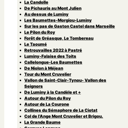
La Candolle
De Pichauris au Mont Julien
Au dessus de Luminy
Les Baumettes-Morgiou-Luminy
Sur les pas de Gaston Castel dans Marseille
Le Pilon du Roy
Forêt de Gréasque, Le Tombereau
Le Taoumé
Retrouvailles 2022 à Pastré
Luminy-Falaise des Toits
Callelongue-Les Baumettes
De Niolon à Méjean
Tour du Mont Cruvelier
Vallon de Saint-Clair-Tynou- Vallon des
Seignors
De Luminy à la Candèle et +
Autour du Pilon du Roy
Autour de La Courone
Collines du Sémaphore de La Ciotat
Col de l’Ange Mont Cruvelier et Brigou.
La Grande Baume