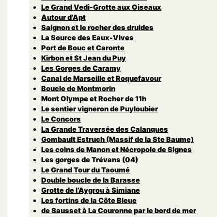
Le Grand Vedi-Grotte aux Oiseaux
Autour d’Apt
Saignon et le rocher des druides
La Source des Eaux-Vives
Port de Bouc et Caronte
Kirbon et St Jean du Puy
Les Gorges de Caramy
Canal de Marseille et Roquefavour
Boucle de Montmorin
Mont Olympe et Rocher de 11h
Le sentier vigneron de Puyloubier
Le Concors
La Grande Traversée des Calanques
Gombault Estruch (Massif de la Ste Baume)
Les coins de Manon et Nécropole de Signes
Les gorges de Trévans (04)
Le Grand Tour du Taoumé
Double boucle de la Barasse
Grotte de l’Aygrou à Simiane
Les fortins de la Côte Bleue
de Sausset à La Couronne par le bord de mer