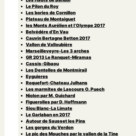
Le Pilon du Roy
Les bories de Cornillon
Plateau de Montaiguet
les Monts Aurélien et l’Olympe 2017
Belvédére d’En Vau
Cauvin Bertagne Betton 2017
Vallon de Valloubière
Marseilleveyre-Les 3 arches
GR 2013 Le Ranquet-Miramas
Cassis-Gibaou
Les Dentelles de Montmirail
Eyguieres
Roquefort-Chateau Julhans
Les marmites de Lascours O. Puech
Niolon par M. Guichard
Figuerolles par D. Hoffmann
Siou Blanc-La Limate
Le Garlaban en 2017
Autour de Sausset les Pins
Les gorges du Verdon
Le pic des Mouches par le vallon de la Tine