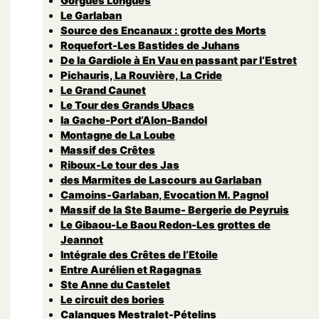
Gorgues Longues
Le Garlaban
Source des Encanaux : grotte des Morts
Roquefort-Les Bastides de Juhans
De la Gardiole à En Vau en passant par l’Estret
Pichauris, La Rouvière, La Cride
Le Grand Caunet
Le Tour des Grands Ubacs
la Gache-Port d’Alon-Bandol
Montagne de La Loube
Massif des Crêtes
Riboux-Le tour des Jas
des Marmites de Lascours au Garlaban
Camoins-Garlaban, Evocation M. Pagnol
Massif de la Ste Baume- Bergerie de Peyruis
Le Gibaou-Le Baou Redon-Les grottes de
Jeannot
Intégrale des Crêtes de l’Etoile
Entre Aurélien et Ragagnas
Ste Anne du Castelet
Le circuit des bories
Calanques Mestralet-Pételins