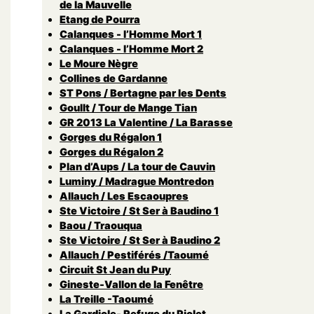
de la Mauvelle
Etang de Pourra
Calanques - l’Homme Mort 1
Calanques - l’Homme Mort 2
Le Moure Nègre
Collines de Gardanne
ST Pons / Bertagne par les Dents
Goullt / Tour de Mange Tian
GR 2013 La Valentine / La Barasse
Gorges du Régalon 1
Gorges du Régalon 2
Plan d’Aups / La tour de Cauvin
Luminy / Madrague Montredon
Allauch / Les Escaoupres
Ste Victoire / St Ser à Baudino 1
Baou / Traouqua
Ste Victoire / St Ser à Baudino 2
Allauch / Pestiférés /Taoumé
Circuit St Jean du Puy
Gineste-Vallon de la Fenêtre
La Treille -Taoumé
La Gardiole- Refuge du Piolet