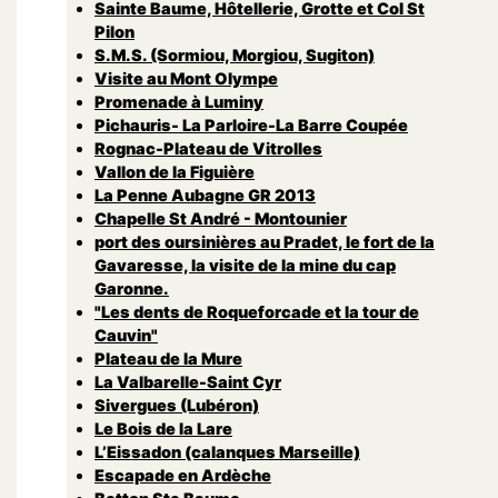
Sainte Baume, Hôtellerie, Grotte et Col St
Pilon
S.M.S. (Sormiou, Morgiou, Sugiton)
Visite au Mont Olympe
Promenade à Luminy
Pichauris- La Parloire-La Barre Coupée
Rognac-Plateau de Vitrolles
Vallon de la Figuière
La Penne Aubagne GR 2013
Chapelle St André - Montounier
port des oursinières au Pradet, le fort de la
Gavaresse, la visite de la mine du cap
Garonne.
"Les dents de Roqueforcade et la tour de
Cauvin"
Plateau de la Mure
La Valbarelle-Saint Cyr
Sivergues (Lubéron)
Le Bois de la Lare
L’Eissadon (calanques Marseille)
Escapade en Ardèche