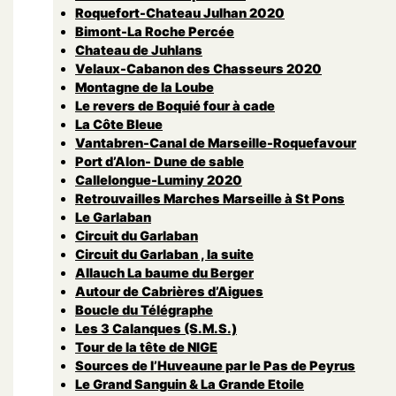
Roquefort-Chateau Julhan 2020
Bimont-La Roche Percée
Chateau de Juhlans
Velaux-Cabanon des Chasseurs 2020
Montagne de la Loube
Le revers de Boquié four à cade
La Côte Bleue
Vantabren-Canal de Marseille-Roquefavour
Port d’Alon- Dune de sable
Callelongue-Luminy 2020
Retrouvailles Marches Marseille à St Pons
Le Garlaban
Circuit du Garlaban
Circuit du Garlaban , la suite
Allauch La baume du Berger
Autour de Cabrières d’Aigues
Boucle du Télégraphe
Les 3 Calanques (S.M.S.)
Tour de la tête de NIGE
Sources de l’Huveaune par le Pas de Peyrus
Le Grand Sanguin & La Grande Etoile