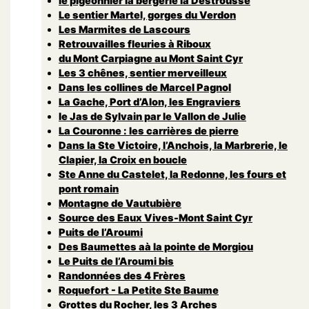
le pigeonnier la bergerie la Destrousse
Le sentier Martel, gorges du Verdon
Les Marmites de Lascours
Retrouvailles fleuries à Riboux
du Mont Carpiagne au Mont Saint Cyr
Les 3 chênes, sentier merveilleux
Dans les collines de Marcel Pagnol
La Gache, Port d’Alon, les Engraviers
le Jas de Sylvain par le Vallon de Julie
La Couronne : les carrières de pierre
Dans la Ste Victoire, l’Anchois, la Marbrerie, le
Clapier, la Croix en boucle
Ste Anne du Castelet, la Redonne, les fours et
pont romain
Montagne de Vautubière
Source des Eaux Vives-Mont Saint Cyr
Puits de l’Aroumi
Des Baumettes aà la pointe de Morgiou
Le Puits de l’Aroumi bis
Randonnées des 4 Frères
Roquefort - La Petite Ste Baume
Grottes du Rocher, les 3 Arches