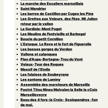
La marche des Escaliers marseillais
Saint Mandrier
Les barres de Castillon par Cuges les Pins
Les Grottes aux Voleurs, des Fées, Mt Julien
retour par le vallon
La Gardiole-Mont Puget
Les Moulins de Fontvieille et Barbegal
Boucle du petit Cornillon
L’Estaque, Le Rove et le fort de Figuerolle
Les basses gorges du Verdon
Vallons et calanques
Plan d’Aups-Bertagne-Trou du Vent
Velaux-Tour des Roques
Massif de l’Etoile
Les falaises de Soubeyrane
Les santons de Luminy
Assemblée des marcheurs de Marseille
Pastré Titou Ninou Malvalon la Selle la cCoix
Marseilleveyre
Baou des 4 fers-la Croix- Scolopendres -fon
de mai.