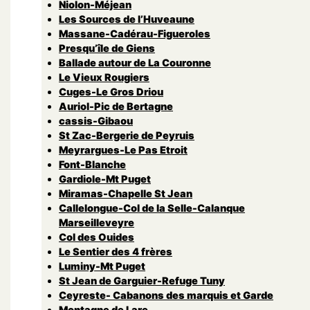
Niolon-Méjean
Les Sources de l’Huveaune
Massane-Cadérau-Figueroles
Presqu’île de Giens
Ballade autour de La Couronne
Le Vieux Rougiers
Cuges-Le Gros Driou
Auriol-Pic de Bertagne
cassis-Gibaou
St Zac-Bergerie de Peyruis
Meyrargues-Le Pas Etroit
Font-Blanche
Gardiole-Mt Puget
Miramas-Chapelle St Jean
Callelongue-Col de la Selle-Calanque
Marseilleveyre
Col des Ouides
Le Sentier des 4 frères
Luminy-Mt Puget
St Jean de Garguier-Refuge Tuny
Ceyreste- Cabanons des marquis et Garde
Montagne de Lare