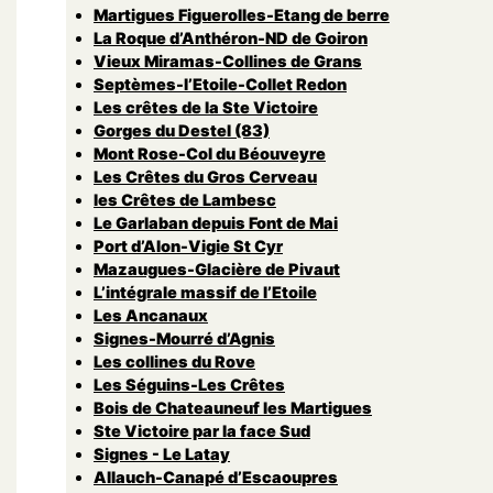
Martigues Figuerolles-Etang de berre
La Roque d’Anthéron-ND de Goiron
Vieux Miramas-Collines de Grans
Septèmes-l’Etoile-Collet Redon
Les crêtes de la Ste Victoire
Gorges du Destel (83)
Mont Rose-Col du Béouveyre
Les Crêtes du Gros Cerveau
les Crêtes de Lambesc
Le Garlaban depuis Font de Mai
Port d’Alon-Vigie St Cyr
Mazaugues-Glacière de Pivaut
L’intégrale massif de l’Etoile
Les Ancanaux
Signes-Mourré d’Agnis
Les collines du Rove
Les Séguins-Les Crêtes
Bois de Chateauneuf les Martigues
Ste Victoire par la face Sud
Signes - Le Latay
Allauch-Canapé d’Escaoupres