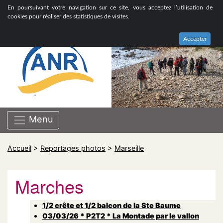
ASSOCIATION NATIONALE DE RETRAITÉS GROUPE
En poursuivant votre navigation sur ce site, vous acceptez l’utilisation de
BOUCHES-DU-RHÔNE
cookies pour réaliser des statistiques de visites.
Accepter
Menu
Accueil
>
Reportages photos
>
Marseille
Marches
1/2 crête et 1/2 balcon de la Ste Baume
03/03/26 * P2T2 * La Montade par le vallon