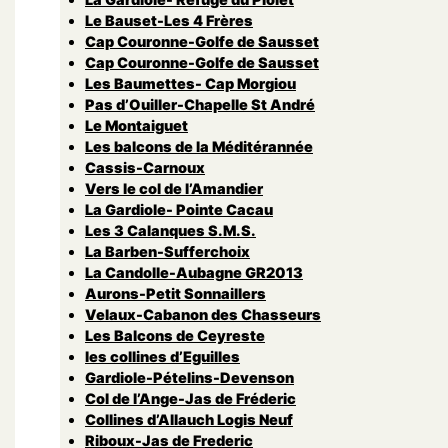
Le Bauset-Les 4 Frères
Cap Couronne-Golfe de Sausset
Cap Couronne-Golfe de Sausset
Les Baumettes- Cap Morgiou
Pas d’Ouiller-Chapelle St André
Le Montaiguet
Les balcons de la Méditérannée
Cassis-Carnoux
Vers le col de l’Amandier
La Gardiole- Pointe Cacau
Les 3 Calanques S.M.S.
La Barben-Sufferchoix
La Candolle-Aubagne GR2013
Aurons-Petit Sonnaillers
Velaux-Cabanon des Chasseurs
Les Balcons de Ceyreste
les collines d’Eguilles
Gardiole-Pételins-Devenson
Col de l’Ange-Jas de Fréderic
Collines d’Allauch Logis Neuf
Riboux-Jas de Frederic