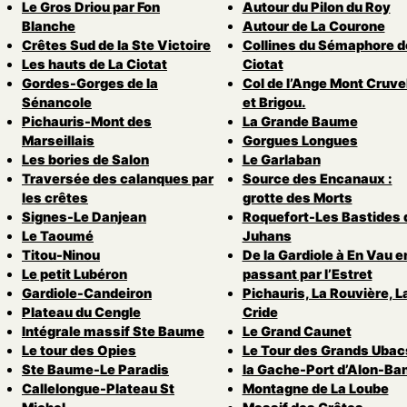
Le Gros Driou par Fon
Autour du Pilon du Roy
Blanche
Autour de La Courone
Crêtes Sud de la Ste Victoire
Collines du Sémaphore d
Les hauts de La Ciotat
Ciotat
Gordes-Gorges de la
Col de l’Ange Mont Cruvel
Sénancole
et Brigou.
Pichauris-Mont des
La Grande Baume
Marseillais
Gorgues Longues
Les bories de Salon
Le Garlaban
Traversée des calanques par
Source des Encanaux :
les crêtes
grotte des Morts
Signes-Le Danjean
Roquefort-Les Bastides 
Le Taoumé
Juhans
Titou-Ninou
De la Gardiole à En Vau e
Le petit Lubéron
passant par l’Estret
Gardiole-Candeiron
Pichauris, La Rouvière, L
Plateau du Cengle
Cride
Intégrale massif Ste Baume
Le Grand Caunet
Le tour des Opies
Le Tour des Grands Ubac
Ste Baume-Le Paradis
la Gache-Port d’Alon-Ba
Callelongue-Plateau St
Montagne de La Loube