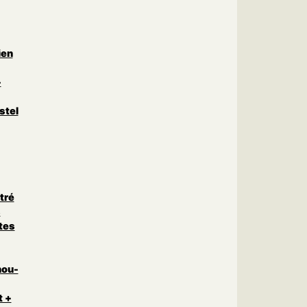
ien
-
stel
tré
s
tes
nou-
t +