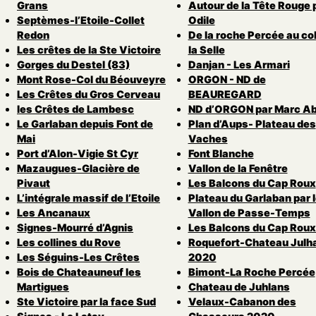
Grans
Autour de la Tête Rouge 
Septèmes-l’Etoile-Collet
Odile
Redon
De la roche Percée au col
Les crêtes de la Ste Victoire
la Selle
Gorges du Destel (83)
Danjan - Les Armari
Mont Rose-Col du Béouveyre
ORGON - ND de
Les Crêtes du Gros Cerveau
BEAUREGARD
les Crêtes de Lambesc
ND d’ORGON par Marc Ab
Le Garlaban depuis Font de
Plan d’Aups- Plateau des
Mai
Vaches
Port d’Alon-Vigie St Cyr
Font Blanche
Mazaugues-Glacière de
Vallon de la Fenêtre
Pivaut
Les Balcons du Cap Roux
L’intégrale massif de l’Etoile
Plateau du Garlaban par 
Les Ancanaux
Vallon de Passe-Temps
Signes-Mourré d’Agnis
Les Balcons du Cap Roux
Les collines du Rove
Roquefort-Chateau Julh
Les Séguins-Les Crêtes
2020
Bois de Chateauneuf les
Bimont-La Roche Percée
Martigues
Chateau de Juhlans
Ste Victoire par la face Sud
Velaux-Cabanon des