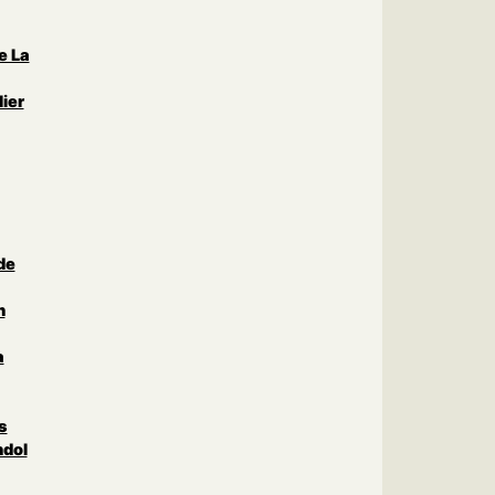
e La
ier
de
n
a
s
ndol