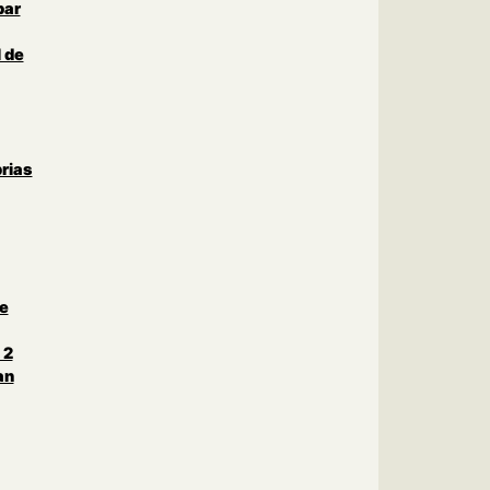
par
 de
rias
le
 2
an