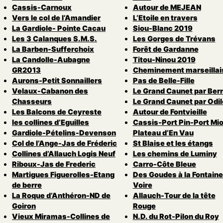
Cassis-Carnoux
Autour de MEJEAN
Vers le col de l’Amandier
L’Etoile en travers
La Gardiole- Pointe Cacau
Siou-Blanc 2019
Les 3 Calanques S.M.S.
Les Gorges de Trévans
La Barben-Sufferchoix
Forêt de Gardanne
La Candolle-Aubagne
Titou-Ninou 2019
GR2013
Cheminement marseillai
Aurons-Petit Sonnaillers
Pas de Belle-Fille
Velaux-Cabanon des
Le Grand Caunet par Ber
Chasseurs
Le Grand Caunet par Odil
Les Balcons de Ceyreste
Autour de Fontvieille
les collines d’Eguilles
Cassis-Port Pin-Port Mio
Gardiole-Pételins-Devenson
Plateau d’En Vau
Col de l’Ange-Jas de Fréderic
St Blaise et les étangs
Collines d’Allauch Logis Neuf
Les chemins de Luminy
Riboux-Jas de Frederic
Carro-Côte Bleue
Martigues Figuerolles-Etang
Des Goudes à la Fontaine
de berre
Voire
La Roque d’Anthéron-ND de
Allauch-Tour de la tête
Goiron
Rouge
Vieux Miramas-Collines de
N.D. du Rot-Pilon du Roy