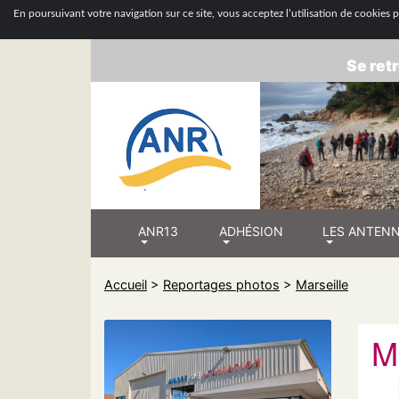
ASSOCIATION
En poursuivant votre navigation sur ce site, vous acceptez l’utilisation de cookies po
Se retr
ANR13
ADHÉSION
LES ANTEN
Accueil
>
Reportages photos
>
Marseille
M