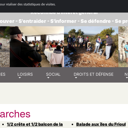
 NATIONALE DE RETRAITÉS - GROUPE BOUC
ur réaliser des statistiques de visites.
Reconnue d'intérêt général
ouver - S'entraider - S'informer - Se défendre - Se 
NES
LOISIRS
SOCIAL
DROITS ET DÉFENSE
N
arches
1/2 crête et 1/2 balcon de la
Balade aux îles du Frioul