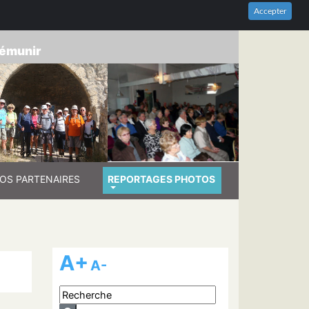
HES-DU-RHÔNE
Accepter
prémunir
OS PARTENAIRES
REPORTAGES PHOTOS
A+
A-