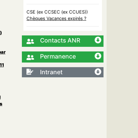
CSE (ex CCSEC (ex CCUES))
Chèques Vacances expirés ?
)
Contacts ANR
par
Permanence
11
Intranet
l
s