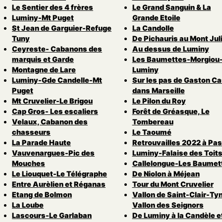
Le Sentier des 4 frères
Le Grand Sanguin & La
Luminy-Mt Puget
Grande Etoile
St Jean de Garguier-Refuge
La Candolle
Tuny
De Pichauris au Mont Jul
Ceyreste- Cabanons des
Au dessus de Luminy
marquis et Garde
Les Baumettes-Morgiou
Montagne de Lare
Luminy
Luminy-Gde Candelle-Mt
Sur les pas de Gaston Ca
Puget
dans Marseille
Mt Cruvelier-Le Brigou
Le Pilon du Roy
Cap Gros- Les escaliers
Forêt de Gréasque, Le
Velaux, Cabanon des
Tombereau
chasseurs
Le Taoumé
La Parade Haute
Retrouvailles 2022 à Pas
Vauvenargues-Pic des
Luminy-Falaise des Toit
Mouches
Callelongue-Les Baumet
Le Liouquet-Le Télégraphe
De Niolon à Méjean
Entre Aurèlien et Réganas
Tour du Mont Cruvelier
Etang de Bolmon
Vallon de Saint-Clair-Ty
La Loube
Vallon des Seignors
Lascours-Le Garlaban
De Luminy à la Candèle e