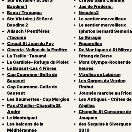
Ste Victoire / St Ser à
Crêtes Saint Clément
Baudino 1
Jas de Frédéric.
Baou / Traouqua
Neoules2
Ste Victoire / St Ser à
Le sentier merveilleux
Baudino 2
Le sentier merveilleux
Allauch / Pestiférés
(photos bernard Semeria
/Taoumé
Le Garagaï
Circuit St Jean du Puy
Figuerolles
Gineste-Vallon de la Fenêtre
De Mar tigues à St Mitre 
La Treille -Taoumé
l’étang de Berre
La Gardiole- Refuge du Piolet
Mont Olympe-Rocher de 
Le Bauset-Les 4 Frères
heures
Cap Couronne-Golfe de
Vtrolles en Lubéron
Sausset
Les Gorges du Verdon,
Cap Couronne-Golfe de
l’Imbut
Sausset
Journée marche au Friou
Les Baumettes- Cap Morgiou
Les Antiques - Crêtes de
Pas d’Ouiller-Chapelle St
Alpilles
André
Chapelle St Consorce de
Le Montaiguet
Jouques
Les balcons de la
des Seguins à Sivergues
Méditérannée
2019