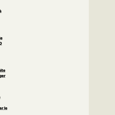
à
le
0
uite
ger
)
r le