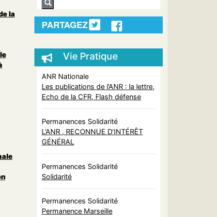
de la
PARTAGEZ
le
Vie Pratique
à
ANR Nationale
Les publications de l’ANR : la lettre,
Echo de la CFR, Flash défense
Permanences Solidarité
L’ANR , RECONNUE D’INTÉRÊT
GÉNÉRAL
male
Permanences Solidarité
Solidarité
on
Permanences Solidarité
Permanence Marseille