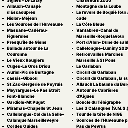
Signes - Le Latay
Chasseurs 2020
Allauch-Canapé
Montagne de la Loube
d’Escaoupres
Le revers de Boquié four 
Niolon-Méjean
cade
Les Sources de l’Huveaune
La Côte Bleue
Massane-Cadérau-
Vantabren-Canal de
Figueroles
Marseille-Roquefavour
Presqu’île de Giens
Port d’Alon- Dune de sab
Ballade autour de La
Callelongue-Luminy 202
Couronne
Retrouvailles Marches
Le Vieux Rougiers
Marseille à St Pons
Cuges-Le Gros Driou
Le Garlaban
Auriol-Pic de Bertagne
Circuit du Garlaban
cassis-Gibaou
Circuit du Garlaban , la s
St Zac-Bergerie de Peyruis
Allauch La baume du Ber
Meyrargues-Le Pas Etroit
Autour de Cabrières
Font-Blanche
d’Aigues
Gardiole-Mt Puget
Boucle du Télégraphe
Miramas-Chapelle St Jean
Les 3 Calanques (S.M.S.
Callelongue-Col de la Selle-
Tour de la tête de NIGE
Calanque Marseilleveyre
Sources de l’Huveaune pa
Col des Ouides
Pas de Peyrus