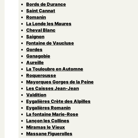
Bords de Durance
Saint Cannat
Romanin
La Londe les Maures
Cheval Blanc
Saignon
Fontaine de Vaucluse
Gordes
Ganagobie
Aureille
La Touloubre en Automne
Roquerousse
Mayorques Gorges de la Peine
Les Caisses Jean-Jean
Valdition
Eygalières Crète des Alpilles
Eygalières Romanin
La fontaine Marie-Rose
Lançon les Collines
Miramas le Vieux
Massane Figuerolles