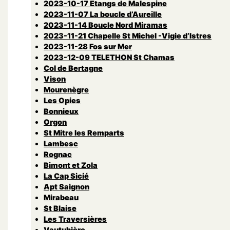
2023-10-17 Etangs de Malespine
2023-11-07 La boucle d’Aureille
2023-11-14 Boucle Nord Miramas
2023-11-21 Chapelle St Michel -Vigie d’Istres
2023-11-28 Fos sur Mer
2023-12-09 TELETHON St Chamas
Col de Bertagne
Vison
Mourenègre
Les Opies
Bonnieux
Orgon
St Mitre les Remparts
Lambesc
Rognac
Bimont et Zola
La Cap Sicié
Apt Saignon
Mirabeau
St Blaise
Les Traversières
Vautubière