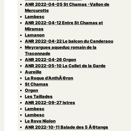
ANR 2022-04-05 St Chamas -Vallon de
Mercurotte
Lambesc
ANR 2022-04-12 Entre St Chamas et
Miramas
Lamanon
ANR 2022-04-22 Le balcon du Canderaou
Meyrargues aqueduc romain de la
Traconnade
ANR 2022-04-26 Orgon
ANR 2022-05-10 Le Collet de la Garde
Aureille
La Roque d’AnthÃ©ron
St Chamas
Orgon
Les Taillades
ANR 2022-09-27 Istres
Lambesc
Lambesc
Le Rove Niolon
ANR 2022-10-11 Balade des 5 Ã©tangs