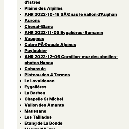
d’Istres
Plaine des Alpilles
ANR 2022-10-18 SÃ©nas le vallon d’Auphan
Aurons
Cheval-Blanc
ANR 2022-11-08 Eygalières-Romanin
Vaugines
Cabre PÃ©coule Alpines
Puyloubier
ANR 2022-12-06 Cornillon-mur des abeilles-
photos Nanou
Cabassde
Plateau des 4 Termes
Le Lavaldenan
Eygalières
La Barben
Chapelle St Michel
Vallon des Amants
Maussane
Les Taillades
Etang de La Bonde