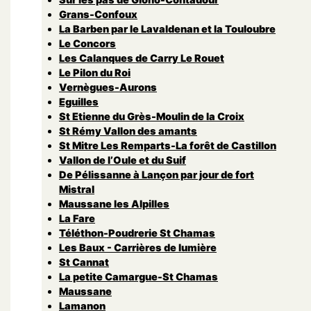
Grans-Confoux
La Barben par le Lavaldenan et la Touloubre
Le Concors
Les Calanques de Carry Le Rouet
Le Pilon du Roi
Vernègues-Aurons
Eguilles
St Etienne du Grès-Moulin de la Croix
St Rémy Vallon des amants
St Mitre Les Remparts-La forêt de Castillon
Vallon de l’Oule et du Suif
De Pélissanne à Lançon par jour de fort
Mistral
Maussane les Alpilles
La Fare
Téléthon-Poudrerie St Chamas
Les Baux - Carrières de lumière
St Cannat
La petite Camargue-St Chamas
Maussane
Lamanon