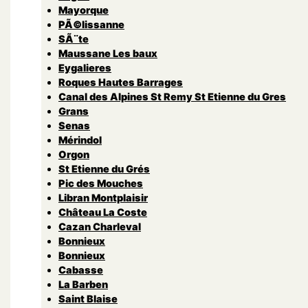
Mayorque
PÃ©lissanne
SÃ¨te
Maussane Les baux
Eygalieres
Roques Hautes Barrages
Canal des Alpines St Remy St Etienne du Gres
Grans
Senas
Mérindol
Orgon
St Etienne du Grés
Pic des Mouches
Libran Montplaisir
Château La Coste
Cazan Charleval
Bonnieux
Bonnieux
Cabasse
La Barben
Saint Blaise