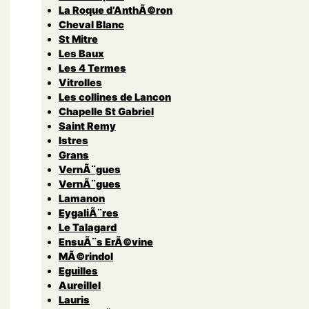
La Roque d’AnthÃ©ron
Cheval Blanc
St Mitre
Les Baux
Les 4 Termes
Vitrolles
Les collines de Lancon
Chapelle St Gabriel
Saint Remy
Istres
Grans
VernÃ¨gues
VernÃ¨gues
Lamanon
EygaliÃ¨res
Le Talagard
EnsuÃ¨s ErÃ©vine
MÃ©rindol
Eguilles
Aureillel
Lauris