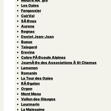
Mourre NÃ¨gre
Les Opies
Fangassier
CairVal
SÃ©nas
Aurons
Rognac
Destet Jean-Jean
Buoux
Talagard
Erevine
Cabre PÃ©coule Alpines
JournÃ©e des Associations Ã St Chamas
Lamanon
Romanin
La Tour des Opies
RÃ©galon
Orgon
Mont Menu
Vallon des Glauges
Lourmarin
La Malespine