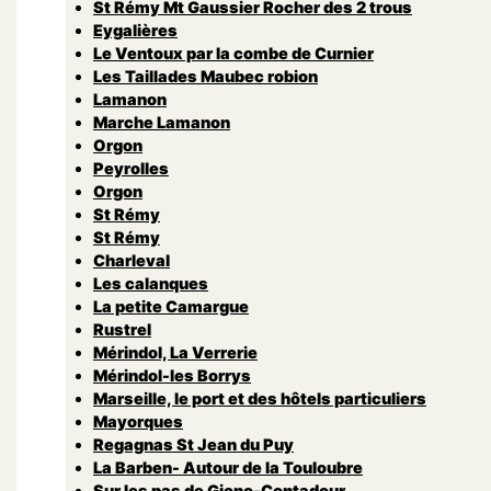
St Rémy Mt Gaussier Rocher des 2 trous
Eygalières
Le Ventoux par la combe de Curnier
Les Taillades Maubec robion
Lamanon
Marche Lamanon
Orgon
Peyrolles
Orgon
St Rémy
St Rémy
Charleval
Les calanques
La petite Camargue
Rustrel
Mérindol, La Verrerie
Mérindol-les Borrys
Marseille, le port et des hôtels particuliers
Mayorques
Regagnas St Jean du Puy
La Barben- Autour de la Touloubre
Sur les pas de Giono-Contadour