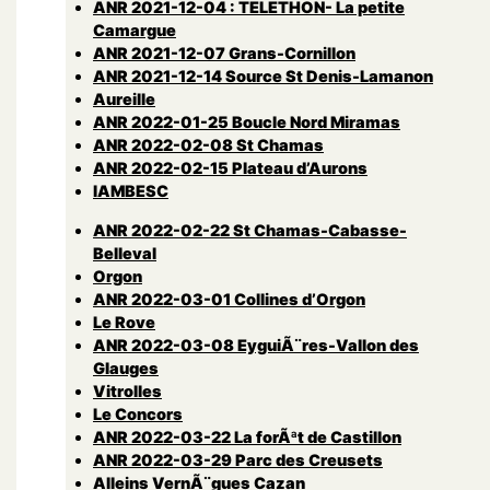
ANR 2021-12-04 : TELETHON- La petite
Camargue
ANR 2021-12-07 Grans-Cornillon
ANR 2021-12-14 Source St Denis-Lamanon
Aureille
ANR 2022-01-25 Boucle Nord Miramas
ANR 2022-02-08 St Chamas
ANR 2022-02-15 Plateau d’Aurons
lAMBESC
ANR 2022-02-22 St Chamas-Cabasse-
Belleval
Orgon
ANR 2022-03-01 Collines d’Orgon
Le Rove
ANR 2022-03-08 EyguiÃ¨res-Vallon des
Glauges
Vitrolles
Le Concors
ANR 2022-03-22 La forÃªt de Castillon
ANR 2022-03-29 Parc des Creusets
Alleins VernÃ¨gues Cazan