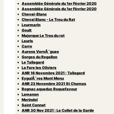
Assemblée Générale du 1er Février 2020
Assemblée Générale du 1er Février 2020
Cheval-Blanc
Cheval Blanc - Le Trou du Rat
Lourmarin
Goult
Majorque Le Trou du rat
Lauris
Carro
Aurons VernÃ¨gues
Gorges du Regallon
Le Tallagard
La Fare les Oliviers
ANR 16 Novembre 2021 : Tallagard
EyguiÃ¨res Mont Menu
ANR 23 Novembre 2021 St Chamas
Rognac aqueduc Roquefavour
Lamanon
Merindol
Saint Cannat
ANR 30 Nov 2021 : Le Collet de la Garde