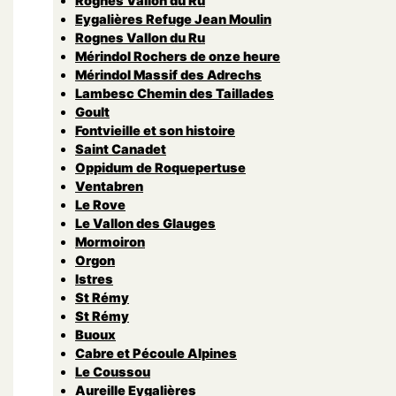
Rognes Vallon du Ru
Eygalières Refuge Jean Moulin
Rognes Vallon du Ru
Mérindol Rochers de onze heure
Mérindol Massif des Adrechs
Lambesc Chemin des Taillades
Goult
Fontvieille et son histoire
Saint Canadet
Oppidum de Roquepertuse
Ventabren
Le Rove
Le Vallon des Glauges
Mormoiron
Orgon
Istres
St Rémy
St Rémy
Buoux
Cabre et Pécoule Alpines
Le Coussou
Aureille Eygalières