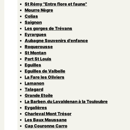
St Rémy "Entre flore et faune"
Mourre Nègre
Colias
Saignon
Les gorges de Trévans
Eyrargues
Aubagne Souvenirs d’enfance
Roquerousse
St Montan
Port St Louis
Eguilles
Eguilles de Valbelle
La Fare les Oliviers
Lamanon
Talagard
Grande Etoile
La Barben,du Lavaldenan à la Touloubre
Eygalières
Charleval Mont Trésor
Les Baux Maussane
Cap Couronne Carro