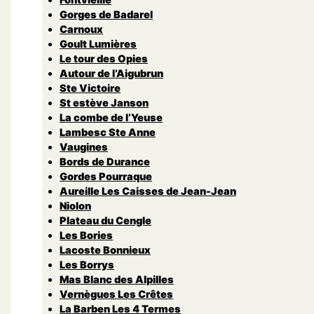
Gorges de Badarel
Carnoux
Goult Lumières
Le tour des Opies
Autour de l’Aigubrun
Ste Victoire
St estève Janson
La combe de l’Yeuse
Lambesc Ste Anne
Vaugines
Bords de Durance
Gordes Pourraque
Aureille Les Caisses de Jean-Jean
Niolon
Plateau du Cengle
Les Bories
Lacoste Bonnieux
Les Borrys
Mas Blanc des Alpilles
Vernègues Les Crêtes
La Barben Les 4 Termes