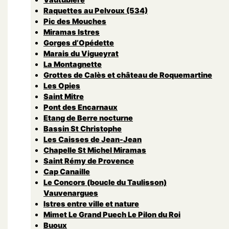
Raquettes au Pelvoux (534)
Pic des Mouches
Miramas Istres
Gorges d’Opédette
Marais du Vigueyrat
La Montagnette
Grottes de Calès et château de Roquemartine
Les Opies
Saint Mitre
Pont des Encarnaux
Etang de Berre nocturne
Bassin St Christophe
Les Caisses de Jean-Jean
Chapelle St Michel Miramas
Saint Rémy de Provence
Cap Canaille
Le Concors (boucle du Taulisson)
Vauvenargues
Istres entre ville et nature
Mimet Le Grand Puech Le Pilon du Roi
Buoux