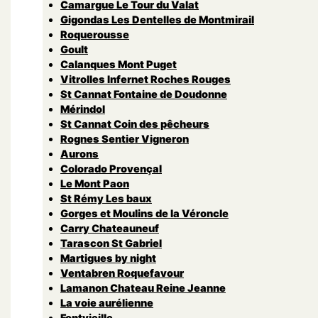
Camargue Le Tour du Valat
Gigondas Les Dentelles de Montmirail
Roquerousse
Goult
Calanques Mont Puget
Vitrolles Infernet Roches Rouges
St Cannat Fontaine de Doudonne
Mérindol
St Cannat Coin des pêcheurs
Rognes Sentier Vigneron
Aurons
Colorado Provençal
Le Mont Paon
St Rémy Les baux
Gorges et Moulins de la Véroncle
Carry Chateauneuf
Tarascon St Gabriel
Martigues by night
Ventabren Roquefavour
Lamanon Chateau Reine Jeanne
La voie aurélienne
Fontvieille