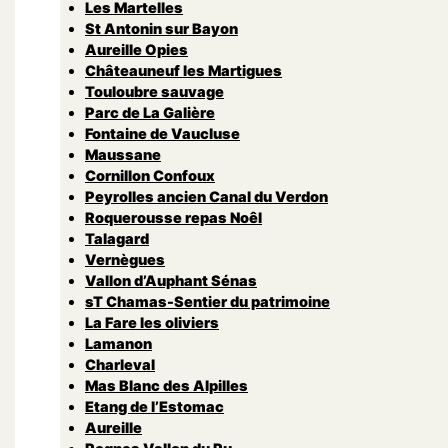
Les Martelles
St Antonin sur Bayon
Aureille Opies
Châteauneuf les Martigues
Touloubre sauvage
Parc de La Galière
Fontaine de Vaucluse
Maussane
Cornillon Confoux
Peyrolles ancien Canal du Verdon
Roquerousse repas Noêl
Talagard
Vernègues
Vallon d’Auphant Sénas
sT Chamas-Sentier du patrimoine
La Fare les oliviers
Lamanon
Charleval
Mas Blanc des Alpilles
Etang de l’Estomac
Aureille