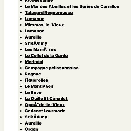
PÃ©lissanne
Le Mur des Abeilles et les Bories de Cornillon
Talagard Roquerousse
Lamanon
Miramas-le-Vieux
Lamanon
Aureille
Sr RÃ©my
Les ManiÃ¨res
Le Collet de la Garde
Merindol
Campagne pelissannaise
Rognac
Figuerolles
Le Mont Paon
Le Rove
La Quille St Canadet
OppÃ¨de-le-Vieux
Cadenet Lourmarin
St RÃ©my
Aureille
Orgon