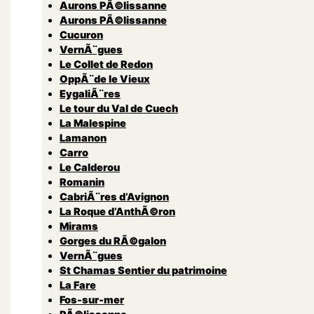
Aurons PÃ©lissanne
Aurons PÃ©lissanne
Cucuron
VernÃ¨gues
Le Collet de Redon
OppÃ¨de le Vieux
EygaliÃ¨res
Le tour du Val de Cuech
La Malespine
Lamanon
Carro
Le Calderou
Romanin
CabriÃ¨res d’Avignon
La Roque d’AnthÃ©ron
Mirams
Gorges du RÃ©galon
VernÃ¨gues
St Chamas Sentier du patrimoine
La Fare
Fos-sur-mer