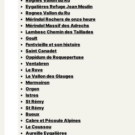
Rognes Vallon du Ru
Eygalières Refuge Jean Moulin
Rognes Vallon du Ru
Mérindol Rochers de onze heure
Mérindol Massif des Adrechs
Lambesc Chemin des Taillades
Goult
Fontvieille et son histoire
Saint Canadet
Oppidum de Roquepertuse
Ventabren
Le Rove
Le Vallon des Glauges
Mormoiron
Orgon
Istres
St Rémy
St Rémy
Buoux
Cabre et Pécoule Alpines
Le Coussou
Aureille Eygalières