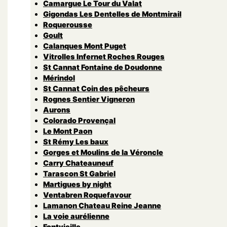
Camargue Le Tour du Valat
Gigondas Les Dentelles de Montmirail
Roquerousse
Goult
Calanques Mont Puget
Vitrolles Infernet Roches Rouges
St Cannat Fontaine de Doudonne
Mérindol
St Cannat Coin des pêcheurs
Rognes Sentier Vigneron
Aurons
Colorado Provençal
Le Mont Paon
St Rémy Les baux
Gorges et Moulins de la Véroncle
Carry Chateauneuf
Tarascon St Gabriel
Martigues by night
Ventabren Roquefavour
Lamanon Chateau Reine Jeanne
La voie aurélienne
Fontvieille