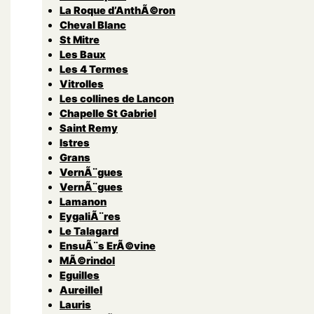
La Roque d’AnthÃ©ron
Cheval Blanc
St Mitre
Les Baux
Les 4 Termes
Vitrolles
Les collines de Lancon
Chapelle St Gabriel
Saint Remy
Istres
Grans
VernÃ¨gues
VernÃ¨gues
Lamanon
EygaliÃ¨res
Le Talagard
EnsuÃ¨s ErÃ©vine
MÃ©rindol
Eguilles
Aureillel
Lauris