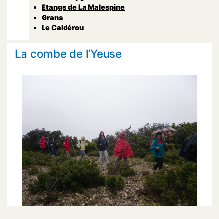
Etangs de La Malespine
Grans
Le Caldérou
La combe de l’Yeuse