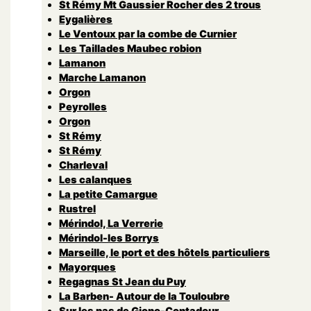
St Rémy Mt Gaussier Rocher des 2 trous
Eygalières
Le Ventoux par la combe de Curnier
Les Taillades Maubec robion
Lamanon
Marche Lamanon
Orgon
Peyrolles
Orgon
St Rémy
St Rémy
Charleval
Les calanques
La petite Camargue
Rustrel
Mérindol, La Verrerie
Mérindol-les Borrys
Marseille, le port et des hôtels particuliers
Mayorques
Regagnas St Jean du Puy
La Barben- Autour de la Touloubre
Sur les pas de Giono-Contadour