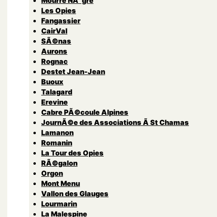
Mourre NÃ¨gre
Les Opies
Fangassier
CairVal
SÃ©nas
Aurons
Rognac
Destet Jean-Jean
Buoux
Talagard
Erevine
Cabre PÃ©coule Alpines
JournÃ©e des Associations Ã St Chamas
Lamanon
Romanin
La Tour des Opies
RÃ©galon
Orgon
Mont Menu
Vallon des Glauges
Lourmarin
La Malespine