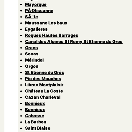
Mayorque
PÃ©lissanne
SÃ¨te
Maussane Les baux
Eygalieres
Roques Hautes Barrages
Canal des Alpines St Remy St Etienne du Gres
Grans
Senas
Mérindol
Orgon
St Etienne du Grés
Pic des Mouches
Libran Montplaisir
Château La Coste
Cazan Charleval
Bonnieux
Bonnieux
Cabasse
La Barben
Saint Blaise