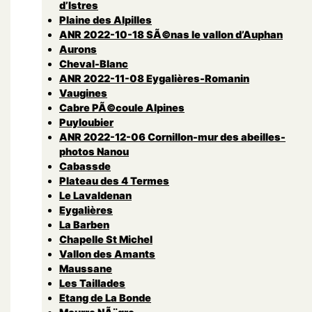
d’Istres
Plaine des Alpilles
ANR 2022-10-18 SÃ©nas le vallon d’Auphan
Aurons
Cheval-Blanc
ANR 2022-11-08 Eygalières-Romanin
Vaugines
Cabre PÃ©coule Alpines
Puyloubier
ANR 2022-12-06 Cornillon-mur des abeilles-
photos Nanou
Cabassde
Plateau des 4 Termes
Le Lavaldenan
Eygalières
La Barben
Chapelle St Michel
Vallon des Amants
Maussane
Les Taillades
Etang de La Bonde