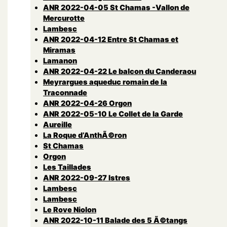
ANR 2022-04-05 St Chamas -Vallon de
Mercurotte
Lambesc
ANR 2022-04-12 Entre St Chamas et
Miramas
Lamanon
ANR 2022-04-22 Le balcon du Canderaou
Meyrargues aqueduc romain de la
Traconnade
ANR 2022-04-26 Orgon
ANR 2022-05-10 Le Collet de la Garde
Aureille
La Roque d’AnthÃ©ron
St Chamas
Orgon
Les Taillades
ANR 2022-09-27 Istres
Lambesc
Lambesc
Le Rove Niolon
ANR 2022-10-11 Balade des 5 Ã©tangs