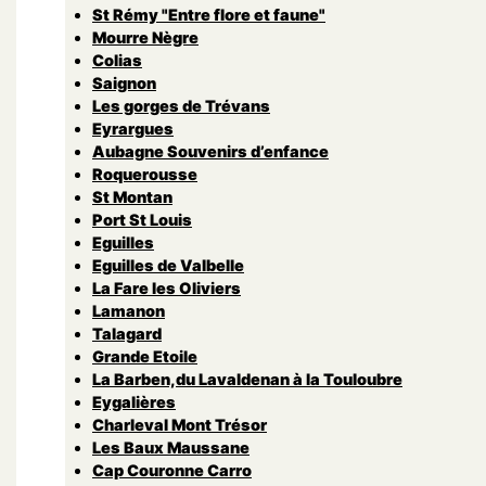
St Rémy "Entre flore et faune"
Mourre Nègre
Colias
Saignon
Les gorges de Trévans
Eyrargues
Aubagne Souvenirs d’enfance
Roquerousse
St Montan
Port St Louis
Eguilles
Eguilles de Valbelle
La Fare les Oliviers
Lamanon
Talagard
Grande Etoile
La Barben,du Lavaldenan à la Touloubre
Eygalières
Charleval Mont Trésor
Les Baux Maussane
Cap Couronne Carro