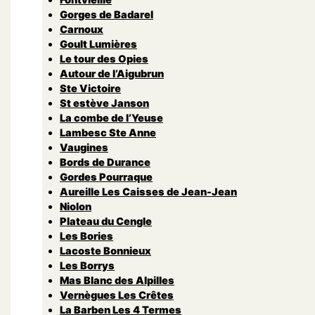
Gorges de Badarel
Carnoux
Goult Lumières
Le tour des Opies
Autour de l’Aigubrun
Ste Victoire
St estève Janson
La combe de l’Yeuse
Lambesc Ste Anne
Vaugines
Bords de Durance
Gordes Pourraque
Aureille Les Caisses de Jean-Jean
Niolon
Plateau du Cengle
Les Bories
Lacoste Bonnieux
Les Borrys
Mas Blanc des Alpilles
Vernègues Les Crêtes
La Barben Les 4 Termes