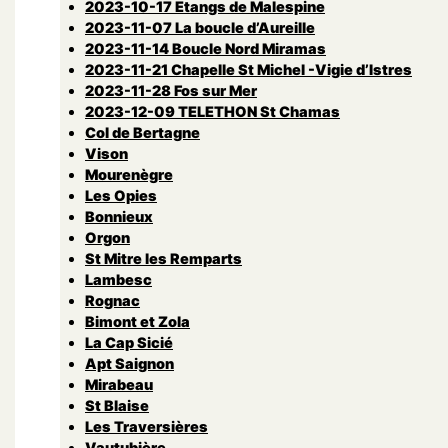
2023-10-17 Etangs de Malespine
2023-11-07 La boucle d’Aureille
2023-11-14 Boucle Nord Miramas
2023-11-21 Chapelle St Michel -Vigie d’Istres
2023-11-28 Fos sur Mer
2023-12-09 TELETHON St Chamas
Col de Bertagne
Vison
Mourenègre
Les Opies
Bonnieux
Orgon
St Mitre les Remparts
Lambesc
Rognac
Bimont et Zola
La Cap Sicié
Apt Saignon
Mirabeau
St Blaise
Les Traversières
Vautubière