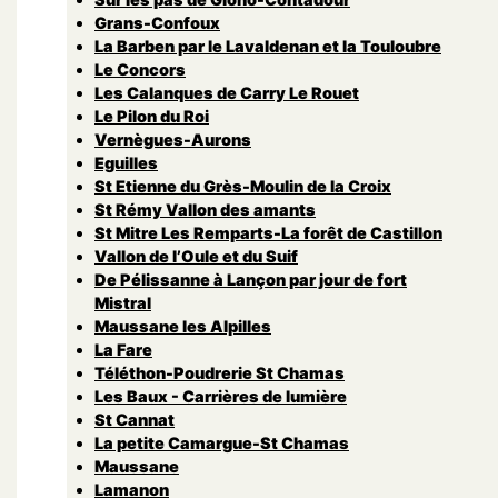
Grans-Confoux
La Barben par le Lavaldenan et la Touloubre
Le Concors
Les Calanques de Carry Le Rouet
Le Pilon du Roi
Vernègues-Aurons
Eguilles
St Etienne du Grès-Moulin de la Croix
St Rémy Vallon des amants
St Mitre Les Remparts-La forêt de Castillon
Vallon de l’Oule et du Suif
De Pélissanne à Lançon par jour de fort
Mistral
Maussane les Alpilles
La Fare
Téléthon-Poudrerie St Chamas
Les Baux - Carrières de lumière
St Cannat
La petite Camargue-St Chamas
Maussane
Lamanon