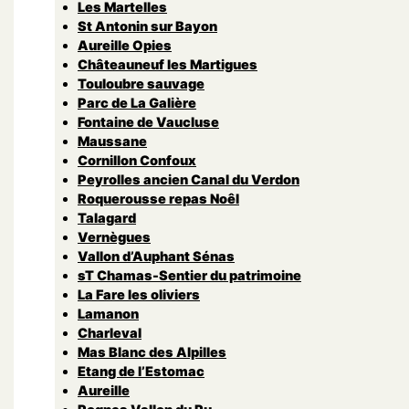
Les Martelles
St Antonin sur Bayon
Aureille Opies
Châteauneuf les Martigues
Touloubre sauvage
Parc de La Galière
Fontaine de Vaucluse
Maussane
Cornillon Confoux
Peyrolles ancien Canal du Verdon
Roquerousse repas Noêl
Talagard
Vernègues
Vallon d’Auphant Sénas
sT Chamas-Sentier du patrimoine
La Fare les oliviers
Lamanon
Charleval
Mas Blanc des Alpilles
Etang de l’Estomac
Aureille