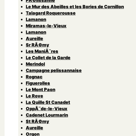
PÃ©lissanne
Le Mur des Abeilles et les Bories de Cornillon
Talagard Roquerousse
Lamanon
Miramas-le-Vieux
Lamanon
Aureille
Sr RÃ©my
Les ManiÃ¨res
Le Collet de la Garde
Merindol
Campagne pelissannaise
Rognac
Figuerolles
Le Mont Paon
Le Rove
La Quille St Canadet
OppÃ¨de-le-Vieux
Cadenet Lourmarin
St RÃ©my
Aureille
Orgon