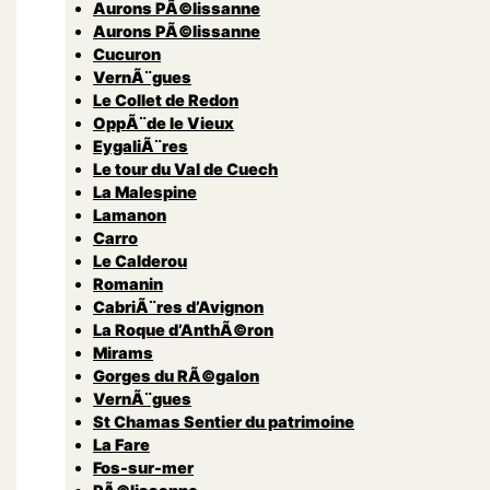
Aurons PÃ©lissanne
Aurons PÃ©lissanne
Cucuron
VernÃ¨gues
Le Collet de Redon
OppÃ¨de le Vieux
EygaliÃ¨res
Le tour du Val de Cuech
La Malespine
Lamanon
Carro
Le Calderou
Romanin
CabriÃ¨res d’Avignon
La Roque d’AnthÃ©ron
Mirams
Gorges du RÃ©galon
VernÃ¨gues
St Chamas Sentier du patrimoine
La Fare
Fos-sur-mer