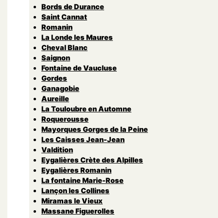
Bords de Durance
Saint Cannat
Romanin
La Londe les Maures
Cheval Blanc
Saignon
Fontaine de Vaucluse
Gordes
Ganagobie
Aureille
La Touloubre en Automne
Roquerousse
Mayorques Gorges de la Peine
Les Caisses Jean-Jean
Valdition
Eygalières Crète des Alpilles
Eygalières Romanin
La fontaine Marie-Rose
Lançon les Collines
Miramas le Vieux
Massane Figuerolles