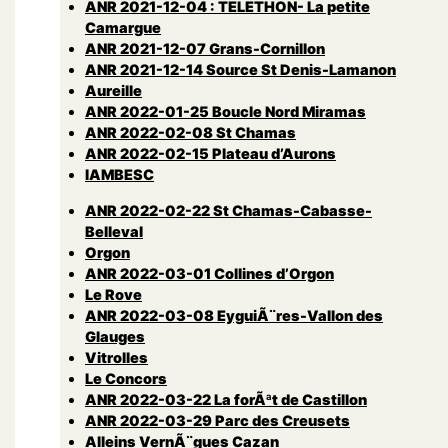
ANR 2021-12-04 : TELETHON- La petite
Camargue
ANR 2021-12-07 Grans-Cornillon
ANR 2021-12-14 Source St Denis-Lamanon
Aureille
ANR 2022-01-25 Boucle Nord Miramas
ANR 2022-02-08 St Chamas
ANR 2022-02-15 Plateau d’Aurons
lAMBESC
ANR 2022-02-22 St Chamas-Cabasse-
Belleval
Orgon
ANR 2022-03-01 Collines d’Orgon
Le Rove
ANR 2022-03-08 EyguiÃ¨res-Vallon des
Glauges
Vitrolles
Le Concors
ANR 2022-03-22 La forÃªt de Castillon
ANR 2022-03-29 Parc des Creusets
Alleins VernÃ¨gues Cazan