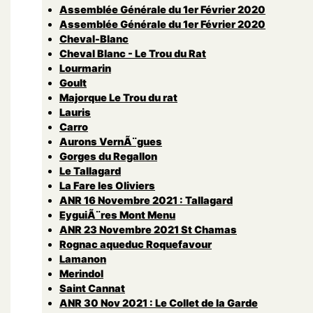
Assemblée Générale du 1er Février 2020
Assemblée Générale du 1er Février 2020
Cheval-Blanc
Cheval Blanc - Le Trou du Rat
Lourmarin
Goult
Majorque Le Trou du rat
Lauris
Carro
Aurons VernÃ¨gues
Gorges du Regallon
Le Tallagard
La Fare les Oliviers
ANR 16 Novembre 2021 : Tallagard
EyguiÃ¨res Mont Menu
ANR 23 Novembre 2021 St Chamas
Rognac aqueduc Roquefavour
Lamanon
Merindol
Saint Cannat
ANR 30 Nov 2021 : Le Collet de la Garde