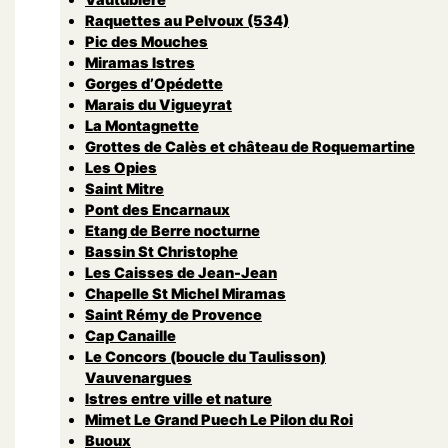
Raquettes au Pelvoux (534)
Pic des Mouches
Miramas Istres
Gorges d’Opédette
Marais du Vigueyrat
La Montagnette
Grottes de Calès et château de Roquemartine
Les Opies
Saint Mitre
Pont des Encarnaux
Etang de Berre nocturne
Bassin St Christophe
Les Caisses de Jean-Jean
Chapelle St Michel Miramas
Saint Rémy de Provence
Cap Canaille
Le Concors (boucle du Taulisson)
Vauvenargues
Istres entre ville et nature
Mimet Le Grand Puech Le Pilon du Roi
Buoux