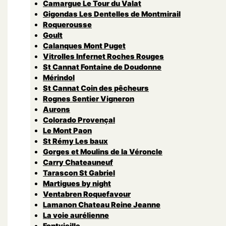
Camargue Le Tour du Valat
Gigondas Les Dentelles de Montmirail
Roquerousse
Goult
Calanques Mont Puget
Vitrolles Infernet Roches Rouges
St Cannat Fontaine de Doudonne
Mérindol
St Cannat Coin des pêcheurs
Rognes Sentier Vigneron
Aurons
Colorado Provençal
Le Mont Paon
St Rémy Les baux
Gorges et Moulins de la Véroncle
Carry Chateauneuf
Tarascon St Gabriel
Martigues by night
Ventabren Roquefavour
Lamanon Chateau Reine Jeanne
La voie aurélienne
Fontvieille