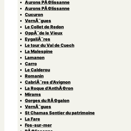
Aurons PÃ©lissanne
Aurons PÃ©lissanne
Cucuron
VernÃ¨gues
Le Collet de Redon
OppÃ¨de le Vieux
EygaliÃ¨res
Le tour du Val de Cuech
La Malespine
Lamanon
Carro
Le Calderou
Romanin
CabriÃ¨res d’Avignon
La Roque d’AnthÃ©ron
Mirams
Gorges du RÃ©galon
VernÃ¨gues
St Chamas Sentier du patrimoine
La Fare
Fos-sur-mer