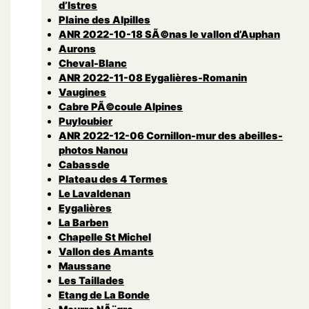
d’Istres
Plaine des Alpilles
ANR 2022-10-18 SÃ©nas le vallon d’Auphan
Aurons
Cheval-Blanc
ANR 2022-11-08 Eygalières-Romanin
Vaugines
Cabre PÃ©coule Alpines
Puyloubier
ANR 2022-12-06 Cornillon-mur des abeilles-
photos Nanou
Cabassde
Plateau des 4 Termes
Le Lavaldenan
Eygalières
La Barben
Chapelle St Michel
Vallon des Amants
Maussane
Les Taillades
Etang de La Bonde