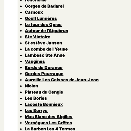
Gorges de Badarel
Carnoux
Goult Lumières
Le tour des Opies
Autour de l’Aigubrun
Ste Victoire
St estève Janson
La combe de l’Yeuse
Lambesc Ste Anne
Vaugines
Bords de Durance
Gordes Pourraque
Aureille Les Caisses de Jean-Jean
Niolon
Plateau du Cengle
Les Bories
Lacoste Bonnieux
Les Borrys
Mas Blanc des Alpilles
Vernègues Les Crêtes
La Barben Les 4 Termes