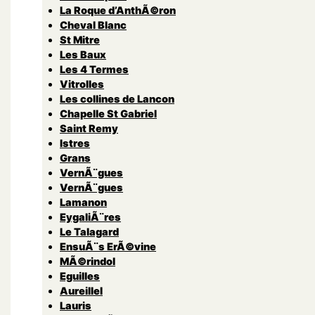
La Roque d’AnthÃ©ron
Cheval Blanc
St Mitre
Les Baux
Les 4 Termes
Vitrolles
Les collines de Lancon
Chapelle St Gabriel
Saint Remy
Istres
Grans
VernÃ¨gues
VernÃ¨gues
Lamanon
EygaliÃ¨res
Le Talagard
EnsuÃ¨s ErÃ©vine
MÃ©rindol
Eguilles
Aureillel
Lauris