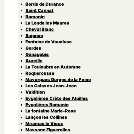
Bords de Durance
Saint Cannat
Romanin
La Londe les Maures
Cheval Blanc
Saignon
Fontaine de Vaucluse
Gordes
Ganagobie
Aureille
La Touloubre en Automne
Roquerousse
Mayorques Gorges de la Peine
Les Caisses Jean-Jean
Valdition
Eygalières Crète des Alpilles
Eygalières Romanin
La fontaine Marie-Rose
Lançon les Collines
Miramas le Vieux
Massane Figuerolles