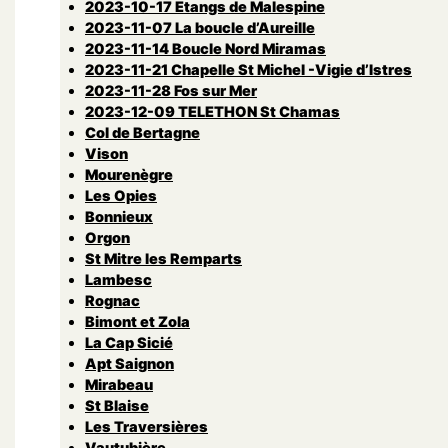
2023-10-17 Etangs de Malespine
2023-11-07 La boucle d’Aureille
2023-11-14 Boucle Nord Miramas
2023-11-21 Chapelle St Michel -Vigie d’Istres
2023-11-28 Fos sur Mer
2023-12-09 TELETHON St Chamas
Col de Bertagne
Vison
Mourenègre
Les Opies
Bonnieux
Orgon
St Mitre les Remparts
Lambesc
Rognac
Bimont et Zola
La Cap Sicié
Apt Saignon
Mirabeau
St Blaise
Les Traversières
Vautubière