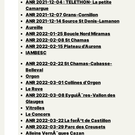
ANR 2021-12-04 : TELETHON- La petite
Camargue
ANR 2021-12-07 Grans-Cornillon
ANR 2021-12-14 Source St Denis-Lamanon
Aureille
ANR 2022-01-25 Boucle Nord Miramas
ANR 2022-02-08 St Chamas
ANR 2022-02-15 Plateau d’Aurons
lAMBESC
ANR 2022-02-22 St Chamas-Cabasse-
Belleval
Orgon
ANR 2022-03-01 Collines d’Orgon
Le Rove
ANR 2022-03-08 EyguiÃ¨res-Vallon des
Glauges
Vitrolles
Le Concors
ANR 2022-03-22 La forÃªt de Castillon
ANR 2022-03-29 Parc des Creusets
Alleins VernÃ¨gues Cazan