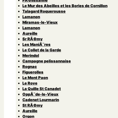
PÃ©lissanne
Le Mur des Abeilles et les Bories de Cornillon
Talagard Roquerousse
Lamanon
Miramas-le-Vieux
Lamanon
Aureille
Sr RÃ©my
Les ManiÃ¨res
Le Collet de la Garde
Merindol
Campagne pelissannaise
Rognac
Figuerolles
Le Mont Paon
Le Rove
La Quille St Canadet
OppÃ¨de-le-Vieux
Cadenet Lourmarin
St RÃ©my
Aureille
Orgon