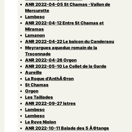
ANR 2022-04-05 St Chamas -Vallon de
Mercurotte
Lambesc
ANR 2022-04-12 Entre St Chamas et
Miramas
Lamanon
ANR 2022-04-22 Le balcon du Canderaou
Meyrargues aqueduc romain de la
Traconnade
ANR 2022-04-26 Orgon
ANR 2022-05-10 Le Collet de la Garde
Aureille
La Roque d’AnthÃ©ron
St Chamas
Orgon
Les Taillades
ANR 2022-09-27 Istres
Lambesc
Lambesc
Le Rove Niolon
ANR 2022-10-11 Balade des 5 Ã©tangs