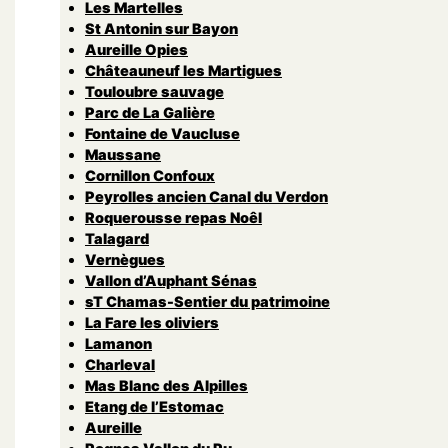
Les Martelles
St Antonin sur Bayon
Aureille Opies
Châteauneuf les Martigues
Touloubre sauvage
Parc de La Galière
Fontaine de Vaucluse
Maussane
Cornillon Confoux
Peyrolles ancien Canal du Verdon
Roquerousse repas Noêl
Talagard
Vernègues
Vallon d’Auphant Sénas
sT Chamas-Sentier du patrimoine
La Fare les oliviers
Lamanon
Charleval
Mas Blanc des Alpilles
Etang de l’Estomac
Aureille