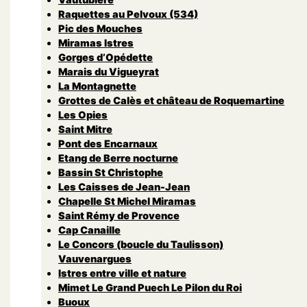
Raquettes au Pelvoux (534)
Pic des Mouches
Miramas Istres
Gorges d’Opédette
Marais du Vigueyrat
La Montagnette
Grottes de Calès et château de Roquemartine
Les Opies
Saint Mitre
Pont des Encarnaux
Etang de Berre nocturne
Bassin St Christophe
Les Caisses de Jean-Jean
Chapelle St Michel Miramas
Saint Rémy de Provence
Cap Canaille
Le Concors (boucle du Taulisson)
Vauvenargues
Istres entre ville et nature
Mimet Le Grand Puech Le Pilon du Roi
Buoux