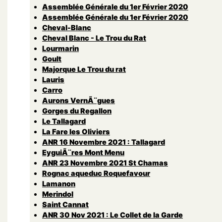
Assemblée Générale du 1er Février 2020
Assemblée Générale du 1er Février 2020
Cheval-Blanc
Cheval Blanc - Le Trou du Rat
Lourmarin
Goult
Majorque Le Trou du rat
Lauris
Carro
Aurons VernÃ¨gues
Gorges du Regallon
Le Tallagard
La Fare les Oliviers
ANR 16 Novembre 2021 : Tallagard
EyguiÃ¨res Mont Menu
ANR 23 Novembre 2021 St Chamas
Rognac aqueduc Roquefavour
Lamanon
Merindol
Saint Cannat
ANR 30 Nov 2021 : Le Collet de la Garde