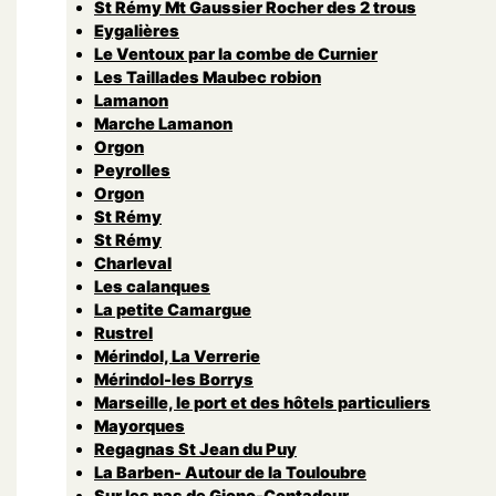
St Rémy Mt Gaussier Rocher des 2 trous
Eygalières
Le Ventoux par la combe de Curnier
Les Taillades Maubec robion
Lamanon
Marche Lamanon
Orgon
Peyrolles
Orgon
St Rémy
St Rémy
Charleval
Les calanques
La petite Camargue
Rustrel
Mérindol, La Verrerie
Mérindol-les Borrys
Marseille, le port et des hôtels particuliers
Mayorques
Regagnas St Jean du Puy
La Barben- Autour de la Touloubre
Sur les pas de Giono-Contadour