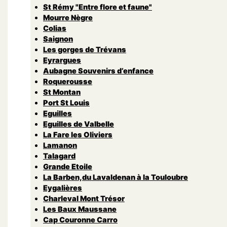
St Rémy "Entre flore et faune"
Mourre Nègre
Colias
Saignon
Les gorges de Trévans
Eyrargues
Aubagne Souvenirs d’enfance
Roquerousse
St Montan
Port St Louis
Eguilles
Eguilles de Valbelle
La Fare les Oliviers
Lamanon
Talagard
Grande Etoile
La Barben,du Lavaldenan à la Touloubre
Eygalières
Charleval Mont Trésor
Les Baux Maussane
Cap Couronne Carro