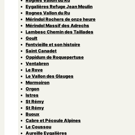
Rognes Vallon du Ru
Eygalières Refuge Jean Moulin
Rognes Vallon du Ru
Mérindol Rochers de onze heure
Mérindol Massif des Adrechs
Lambesc Chemin des Taillades
Goult
Fontvieille et son histoire
Saint Canadet
Oppidum de Roquepertuse
Ventabren
Le Rove
Le Vallon des Glauges
Mormoiron
Orgon
Istres
St Rémy
St Rémy
Buoux
Cabre et Pécoule Alpines
Le Coussou
Aureille Eygalières