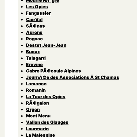
Mourre NÃ¨gre
Les Opies
Fangassier
CairVal
SÃ©nas
Aurons
Rognac
Destet Jean-Jean
Buoux
Talagard
Erevine
Cabre PÃ©coule Alpines
JournÃ©e des Associations Ã St Chamas
Lamanon
Romanin
La Tour des Opies
RÃ©galon
Orgon
Mont Menu
Vallon des Glauges
Lourmarin
La Malespine