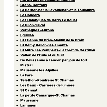
Grans-Confoux
La Barben par le Lavaldenan et la Touloubre
Le Concors
Les Calanques de Carry Le Rouet
Le Pilon du Roi
Vernègues-Aurons
Eguilles
St Etienne du Grès-Moulin de la Croix
St Rémy Vallon des amants
St Mitre Les Remparts-La forêt de Castillon
Vallon de l’Oule et du Suif
De Pélissanne à Lançon par jour de fort
Mistral
Maussane les Alpilles
La Fare
Téléthon-Poudrerie St Chamas
Les Baux - Carrières de lumière
St Cannat
La petite Camargue-St Chamas
Maussane
Lamanon