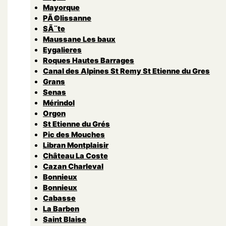
Mayorque
PÃ©lissanne
SÃ¨te
Maussane Les baux
Eygalieres
Roques Hautes Barrages
Canal des Alpines St Remy St Etienne du Gres
Grans
Senas
Mérindol
Orgon
St Etienne du Grés
Pic des Mouches
Libran Montplaisir
Château La Coste
Cazan Charleval
Bonnieux
Bonnieux
Cabasse
La Barben
Saint Blaise