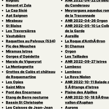
Rognac
ANR 2022-04-22 Le balc
Bimont et Zola
du Canderaou
La Cap Sicié
Meyrargues aqueduc ro
Apt Saignon
de la Traconnade
Mirabeau
ANR 2022-04-26 Orgon
St Blaise
ANR 2022-05-10 Le Coll
Les Traversières
de la Garde
Vautubière
Aureille
Raquettes au Pelvoux (534)
La Roque d’AnthÃ©ron
Pic des Mouches
St Chamas
Miramas Istres
Orgon
Gorges d’Opédette
Les Taillades
Marais du Vigueyrat
ANR 2022-09-27 Istres
La Montagnette
Lambesc
Grottes de Calès et château
Lambesc
de Roquemartine
Le Rove Niolon
Les Opies
ANR 2022-10-11 Balade 
Saint Mitre
5 Ã©tangs d’Istres
Pont des Encarnaux
Plaine des Alpilles
Etang de Berre nocturne
ANR 2022-10-18 SÃ©nas
Bassin St Christophe
vallon d’Auphan
Les Caisses de Jean-Jean
Aurons