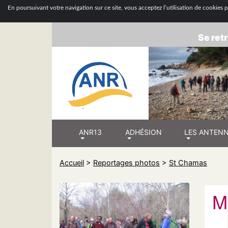
ASSOCIATION
En poursuivant votre navigation sur ce site, vous acceptez l’utilisation de cookies po
Se retr
ANR13
ADHÉSION
LES ANTEN
Accueil
>
Reportages photos
>
St Chamas
M