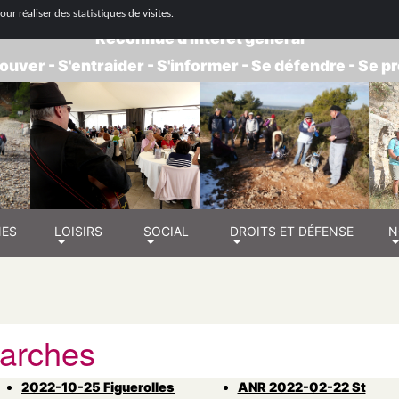
 NATIONALE DE RETRAITÉS - GROUPE BOUC
ur réaliser des statistiques de visites.
Reconnue d'intérêt général
ouver - S'entraider - S'informer - Se défendre - Se 
NES
LOISIRS
SOCIAL
DROITS ET DÉFENSE
N
arches
2022-10-25 Figuerolles
ANR 2022-02-22 St