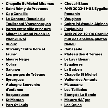
Chapelle St Michel Miramas
Cheval-Blanc
Saint Rémy de Provence
ANR 2022-11-08 Eygaliè
Cap Canaille
Romanin
Le Concors (boucle du
Vaugines
Taulisson) Vauvenargues
Cabre PÃ©coule Alpines
Istres entre ville et nature
Puyloubier
Mimet Le Grand Puech Le
ANR 2022-12-06 Cornill
Pilon du Roi
mur des abeilles-photos
Buoux
Nanou
St Rémy "Entre flore et
Cabassde
faune"
Plateau des 4 Termes
Mourre Nègre
Le Lavaldenan
Colias
Eygalières
Saignon
La Barben
Les gorges de Trévans
Chapelle St Michel
Eyrargues
Vallon des Amants
Aubagne Souvenirs
Maussane
d’enfance
Les Taillades
Roquerousse
Etang de La Bonde
St Montan
Mourre NÃ¨gre
Port St Louis
Les Opies