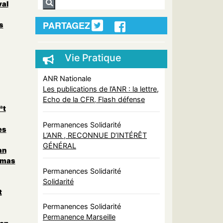
al
PARTAGEZ
s
Vie Pratique
ANR Nationale
Les publications de l’ANR : la lettre,
Echo de la CFR, Flash défense
ªt
Permanences Solidarité
es
L’ANR , RECONNUE D’INTÉRÊT
GÉNÉRAL
an
amas
Permanences Solidarité
Solidarité
t
Permanences Solidarité
Permanence Marseille