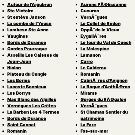
Autour de l’Aigubrun
Aurons PÃ©lissanne
Ste Victoire
Cucuron
St estève Janson
VernÃ¨gues
La combe de l’Yeuse
Le Collet de Redon
Lambesc Ste Anne
OppÃ¨de le Vieux
Vaugines
EygaliÃ¨res
Bords de Durance
Le tour du Val de Cuech
Gordes Pourraque
La Malespine
Aureille Les Caisses de
Lamanon
Jean-Jean
Carro
Niolon
Le Calderou
Plateau du Cengle
Romanin
Les Bories
CabriÃ¨res d’Avignon
Lacoste Bonnieux
La Roque d’AnthÃ©ron
Les Borrys
Mirams
Mas Blanc des Alpilles
Gorges du RÃ©galon
Vernègues Les Crêtes
VernÃ¨gues
La Barben Les 4 Termes
St Chamas Sentier du
Bords de Durance
patrimoine
Saint Cannat
La Fare
Romanin
Fos-sur-mer