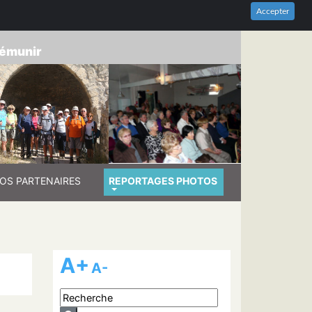
HES-DU-RHÔNE
Accepter
prémunir
OS PARTENAIRES
REPORTAGES PHOTOS
A+
A-