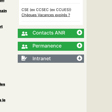
on
CSE (ex CCSEC (ex CCUES))
main
Chèques Vacances expirés ?
et
Contacts ANR
Permanence
Intranet
des
 le