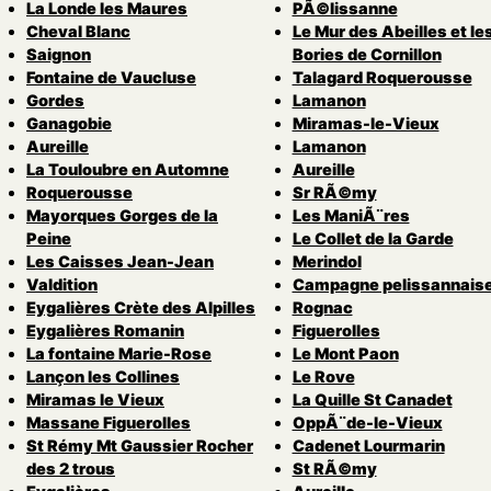
La Londe les Maures
PÃ©lissanne
Cheval Blanc
Le Mur des Abeilles et le
Saignon
Bories de Cornillon
Fontaine de Vaucluse
Talagard Roquerousse
Gordes
Lamanon
Ganagobie
Miramas-le-Vieux
Aureille
Lamanon
La Touloubre en Automne
Aureille
Roquerousse
Sr RÃ©my
Mayorques Gorges de la
Les ManiÃ¨res
Peine
Le Collet de la Garde
Les Caisses Jean-Jean
Merindol
Valdition
Campagne pelissannais
Eygalières Crète des Alpilles
Rognac
Eygalières Romanin
Figuerolles
La fontaine Marie-Rose
Le Mont Paon
Lançon les Collines
Le Rove
Miramas le Vieux
La Quille St Canadet
Massane Figuerolles
OppÃ¨de-le-Vieux
St Rémy Mt Gaussier Rocher
Cadenet Lourmarin
des 2 trous
St RÃ©my