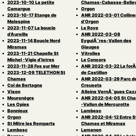
2023-10-10 La petite
Chamas-Cabasse-Bellev
Camargue
Orgon
2023-10-17 Etangs de
ANR 2022-03-01 Colline
Malespine
d’Orgon
2023-11-07 La boucle
Le Rove
d’Aureille
ANR 2022-03-08
2023-11-14 Boucle Nord
EyguiÃ¨res-Vallon des
Miramas
Glauges
2023-11-21 Chapelle St
Vitrolles
Michel -Vigie d’Istres
Le Concors
2023-11-28 Fos sur Mer
ANR 2022-03-22 La forÃ
2023-12-09 TELETHON St
de Castillon
Chamas
ANR 2022-03-29 Parc d
Col de Bertagne
Creusets
Vison
Alleins VernÃ¨gues Caz
Mourenègre
ANR 2022-04-05 St Ch
Les Opies
-Vallon de Mercurotte
Bonnieux
Lambesc
Orgon
ANR 2022-04-12 Entre S
St Mitre les Remparts
Chamas et Miramas
Lambesc
Lamanon