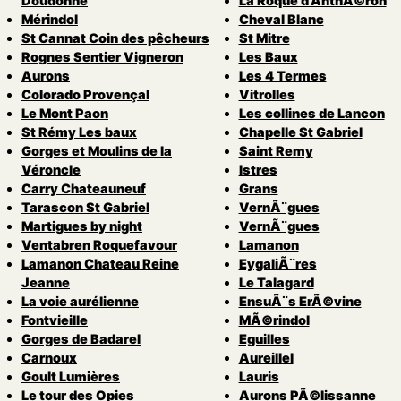
Doudonne
La Roque d’AnthÃ©ron
Mérindol
Cheval Blanc
St Cannat Coin des pêcheurs
St Mitre
Rognes Sentier Vigneron
Les Baux
Aurons
Les 4 Termes
Colorado Provençal
Vitrolles
Le Mont Paon
Les collines de Lancon
St Rémy Les baux
Chapelle St Gabriel
Gorges et Moulins de la
Saint Remy
Véroncle
Istres
Carry Chateauneuf
Grans
Tarascon St Gabriel
VernÃ¨gues
Martigues by night
VernÃ¨gues
Ventabren Roquefavour
Lamanon
Lamanon Chateau Reine
EygaliÃ¨res
Jeanne
Le Talagard
La voie aurélienne
EnsuÃ¨s ErÃ©vine
Fontvieille
MÃ©rindol
Gorges de Badarel
Eguilles
Carnoux
Aureillel
Goult Lumières
Lauris
Le tour des Opies
Aurons PÃ©lissanne