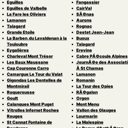
Eguilles
Fangassier
Eguilles de Valbelle
CairVal
La Fare les Oliviers
SÃ©nas
Lamanon
Aurons
Talagard
Rognac
Grande Etoile
Destet Jean-Jean
La Barben,du Lavaldenan à la
Buoux
Touloubre
Talagard
Eygalières
Erevine
Charleval Mont Trésor
Cabre PÃ©coule Alpines
Les Baux Maussane
JournÃ©e des Associat
Cap Couronne Carro
Ã St Chamas
Camargue Le Tour du Valat
Lamanon
Gigondas Les Dentelles de
Romanin
Montmirail
La Tour des Opies
Roquerousse
RÃ©galon
Goult
Orgon
Calanques Mont Puget
Mont Menu
Vitrolles Infernet Roches
Vallon des Glauges
Rouges
Lourmarin
St Cannat Fontaine de
La Malespine