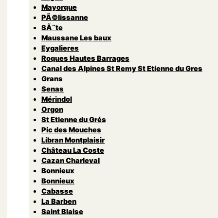
Mayorque
PÃ©lissanne
SÃ¨te
Maussane Les baux
Eygalieres
Roques Hautes Barrages
Canal des Alpines St Remy St Etienne du Gres
Grans
Senas
Mérindol
Orgon
St Etienne du Grés
Pic des Mouches
Libran Montplaisir
Château La Coste
Cazan Charleval
Bonnieux
Bonnieux
Cabasse
La Barben
Saint Blaise