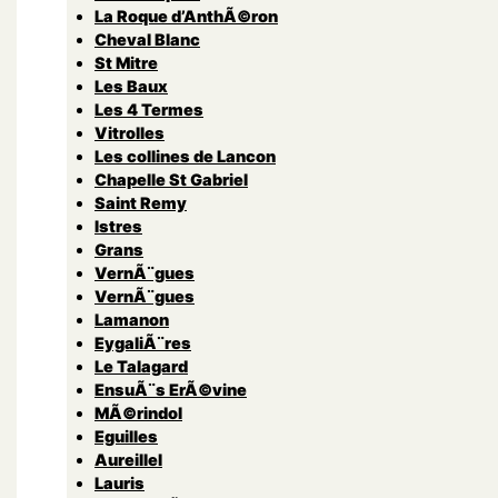
La Roque d’AnthÃ©ron
Cheval Blanc
St Mitre
Les Baux
Les 4 Termes
Vitrolles
Les collines de Lancon
Chapelle St Gabriel
Saint Remy
Istres
Grans
VernÃ¨gues
VernÃ¨gues
Lamanon
EygaliÃ¨res
Le Talagard
EnsuÃ¨s ErÃ©vine
MÃ©rindol
Eguilles
Aureillel
Lauris