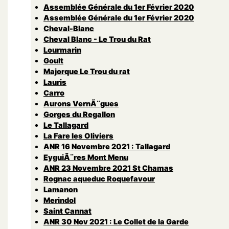
Assemblée Générale du 1er Février 2020
Assemblée Générale du 1er Février 2020
Cheval-Blanc
Cheval Blanc - Le Trou du Rat
Lourmarin
Goult
Majorque Le Trou du rat
Lauris
Carro
Aurons VernÃ¨gues
Gorges du Regallon
Le Tallagard
La Fare les Oliviers
ANR 16 Novembre 2021 : Tallagard
EyguiÃ¨res Mont Menu
ANR 23 Novembre 2021 St Chamas
Rognac aqueduc Roquefavour
Lamanon
Merindol
Saint Cannat
ANR 30 Nov 2021 : Le Collet de la Garde