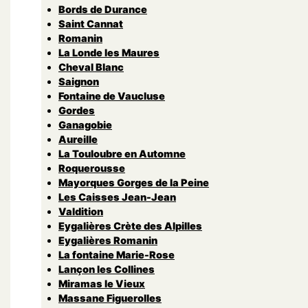
Bords de Durance
Saint Cannat
Romanin
La Londe les Maures
Cheval Blanc
Saignon
Fontaine de Vaucluse
Gordes
Ganagobie
Aureille
La Touloubre en Automne
Roquerousse
Mayorques Gorges de la Peine
Les Caisses Jean-Jean
Valdition
Eygalières Crète des Alpilles
Eygalières Romanin
La fontaine Marie-Rose
Lançon les Collines
Miramas le Vieux
Massane Figuerolles