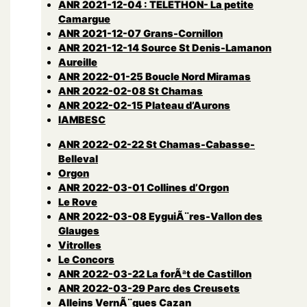
ANR 2021-12-04 : TELETHON- La petite
Camargue
ANR 2021-12-07 Grans-Cornillon
ANR 2021-12-14 Source St Denis-Lamanon
Aureille
ANR 2022-01-25 Boucle Nord Miramas
ANR 2022-02-08 St Chamas
ANR 2022-02-15 Plateau d’Aurons
lAMBESC
ANR 2022-02-22 St Chamas-Cabasse-
Belleval
Orgon
ANR 2022-03-01 Collines d’Orgon
Le Rove
ANR 2022-03-08 EyguiÃ¨res-Vallon des
Glauges
Vitrolles
Le Concors
ANR 2022-03-22 La forÃªt de Castillon
ANR 2022-03-29 Parc des Creusets
Alleins VernÃ¨gues Cazan