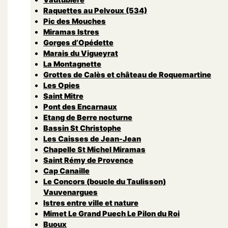
Raquettes au Pelvoux (534)
Pic des Mouches
Miramas Istres
Gorges d’Opédette
Marais du Vigueyrat
La Montagnette
Grottes de Calès et château de Roquemartine
Les Opies
Saint Mitre
Pont des Encarnaux
Etang de Berre nocturne
Bassin St Christophe
Les Caisses de Jean-Jean
Chapelle St Michel Miramas
Saint Rémy de Provence
Cap Canaille
Le Concors (boucle du Taulisson)
Vauvenargues
Istres entre ville et nature
Mimet Le Grand Puech Le Pilon du Roi
Buoux