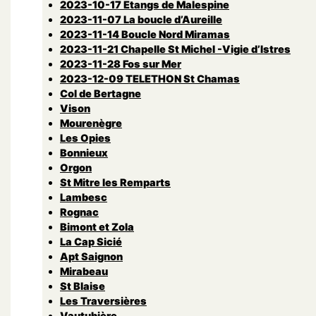
2023-10-17 Etangs de Malespine
2023-11-07 La boucle d’Aureille
2023-11-14 Boucle Nord Miramas
2023-11-21 Chapelle St Michel -Vigie d’Istres
2023-11-28 Fos sur Mer
2023-12-09 TELETHON St Chamas
Col de Bertagne
Vison
Mourenègre
Les Opies
Bonnieux
Orgon
St Mitre les Remparts
Lambesc
Rognac
Bimont et Zola
La Cap Sicié
Apt Saignon
Mirabeau
St Blaise
Les Traversières
Vautubière