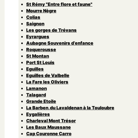
St Rémy "Entre flore et faune"
Mourre Nègre
Colias
Saignon
Les gorges de Trévans
Eyrargues
Aubagne Souvenirs d’enfance
Roquerousse
St Montan
Port St Louis
Eguilles
Eguilles de Valbelle
La Fare les Oliviers
Lamanon
Talagard
Grande Etoile
La Barben,du Lavaldenan à la Touloubre
Eygalières
Charleval Mont Trésor
Les Baux Maussane
Cap Couronne Carro