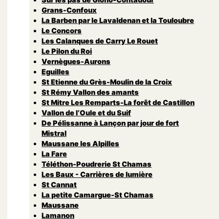
Grans-Confoux
La Barben par le Lavaldenan et la Touloubre
Le Concors
Les Calanques de Carry Le Rouet
Le Pilon du Roi
Vernègues-Aurons
Eguilles
St Etienne du Grès-Moulin de la Croix
St Rémy Vallon des amants
St Mitre Les Remparts-La forêt de Castillon
Vallon de l’Oule et du Suif
De Pélissanne à Lançon par jour de fort
Mistral
Maussane les Alpilles
La Fare
Téléthon-Poudrerie St Chamas
Les Baux - Carrières de lumière
St Cannat
La petite Camargue-St Chamas
Maussane
Lamanon