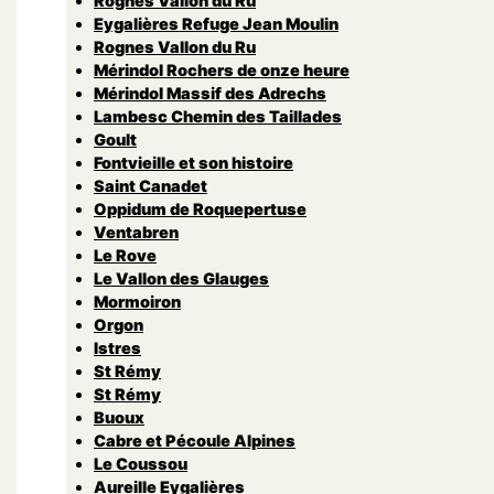
Rognes Vallon du Ru
Eygalières Refuge Jean Moulin
Rognes Vallon du Ru
Mérindol Rochers de onze heure
Mérindol Massif des Adrechs
Lambesc Chemin des Taillades
Goult
Fontvieille et son histoire
Saint Canadet
Oppidum de Roquepertuse
Ventabren
Le Rove
Le Vallon des Glauges
Mormoiron
Orgon
Istres
St Rémy
St Rémy
Buoux
Cabre et Pécoule Alpines
Le Coussou
Aureille Eygalières