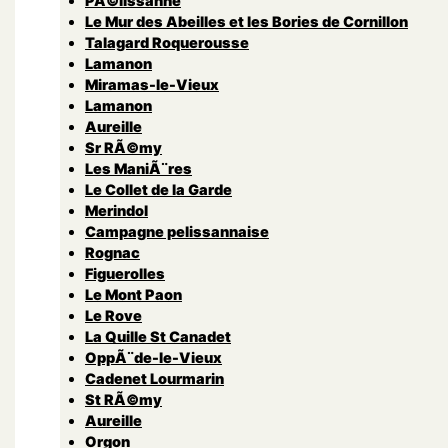
PÃ©lissanne
Le Mur des Abeilles et les Bories de Cornillon
Talagard Roquerousse
Lamanon
Miramas-le-Vieux
Lamanon
Aureille
Sr RÃ©my
Les ManiÃ¨res
Le Collet de la Garde
Merindol
Campagne pelissannaise
Rognac
Figuerolles
Le Mont Paon
Le Rove
La Quille St Canadet
OppÃ¨de-le-Vieux
Cadenet Lourmarin
St RÃ©my
Aureille
Orgon