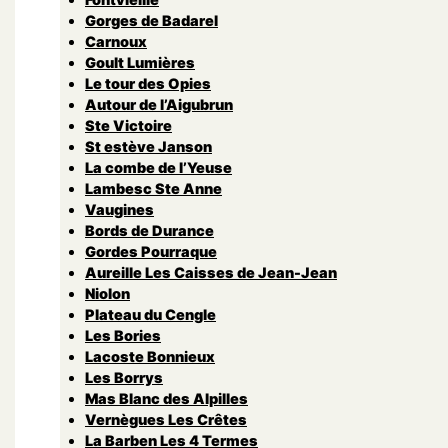
Gorges de Badarel
Carnoux
Goult Lumières
Le tour des Opies
Autour de l’Aigubrun
Ste Victoire
St estève Janson
La combe de l’Yeuse
Lambesc Ste Anne
Vaugines
Bords de Durance
Gordes Pourraque
Aureille Les Caisses de Jean-Jean
Niolon
Plateau du Cengle
Les Bories
Lacoste Bonnieux
Les Borrys
Mas Blanc des Alpilles
Vernègues Les Crêtes
La Barben Les 4 Termes