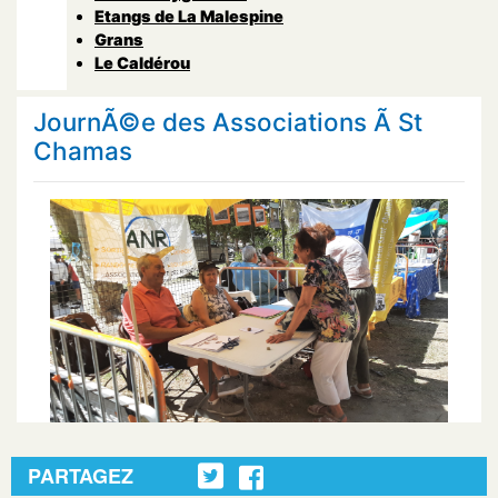
Etangs de La Malespine
Grans
Le Caldérou
JournÃ©e des Associations Ã St
Chamas
PARTAGEZ