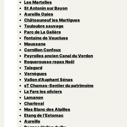
Les Martelles
St Antonin sur Bayon
Aureille Opies
Châteauneuf les Martigues
Touloubre sauvage
Parc de La Galière
Fontaine de Vaucluse
Maussane
Cornillon Confoux
Peyrolles ancien Canal du Verdon
Roquerousse repas Noêl
Talagard
Vernègues
Vallon d’Auphant Sénas
sT Chamas-Sentier du patrimoine
La Fare les oliviers
Lamanon
Charleval
Mas Blanc des Alpilles
Etang de l’Estomac
Aureille