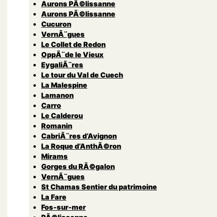
Aurons PÃ©lissanne
Aurons PÃ©lissanne
Cucuron
VernÃ¨gues
Le Collet de Redon
OppÃ¨de le Vieux
EygaliÃ¨res
Le tour du Val de Cuech
La Malespine
Lamanon
Carro
Le Calderou
Romanin
CabriÃ¨res d’Avignon
La Roque d’AnthÃ©ron
Mirams
Gorges du RÃ©galon
VernÃ¨gues
St Chamas Sentier du patrimoine
La Fare
Fos-sur-mer