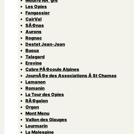
Mourre NÃ¨gre
Les Opies
Fangassier
CairVal
SÃ©nas
Aurons
Rognac
Destet Jean-Jean
Buoux
Talagard
Erevine
Cabre PÃ©coule Alpines
JournÃ©e des Associations Ã St Chamas
Lamanon
Romanin
La Tour des Opies
RÃ©galon
Orgon
Mont Menu
Vallon des Glauges
Lourmarin
La Malespine