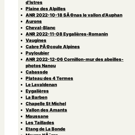
d’Istres
Plaine des Alpilles
ANR 2022-10-18 SÃ©nas le vallon d’Auphan
Aurons
Cheval-Blanc
ANR 2022-11-08 Eygalières-Romanin
Vaugines
Cabre PÃ©coule Alpines
Puyloubier
ANR 2022-12-06 Cornillon-mur des abeilles-
photos Nanou
Cabassde
Plateau des 4 Termes
Le Lavaldenan
Eygalières
La Barben
Chapelle St Michel
Vallon des Amants
Maussane
Les Taillades
Etang de La Bonde