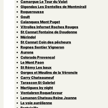
Camargue Le Tour du Valat
Gigondas Les Dentelles de Montmirail
Roquerousse
Goult
Calanques Mont Puget
Vitrolles Infernet Roches Rouges
St Cannat Fontaine de Doudonne
Mérindol
St Cannat Coin des pêcheurs
Rognes Sentier Vigneron
Aurons
Colorado Provençal
Le Mont Paon
St Rémy Les baux
Gorges et Moulins de la Véroncle
Carry Chateauneuf
Tarascon St Gabriel
Martigues by night
Ventabren Roquefavour
Lamanon Chateau Reine Jeanne
La voie aurélienne
Fontvieille