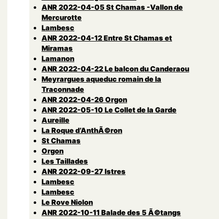
ANR 2022-04-05 St Chamas -Vallon de
Mercurotte
Lambesc
ANR 2022-04-12 Entre St Chamas et
Miramas
Lamanon
ANR 2022-04-22 Le balcon du Canderaou
Meyrargues aqueduc romain de la
Traconnade
ANR 2022-04-26 Orgon
ANR 2022-05-10 Le Collet de la Garde
Aureille
La Roque d’AnthÃ©ron
St Chamas
Orgon
Les Taillades
ANR 2022-09-27 Istres
Lambesc
Lambesc
Le Rove Niolon
ANR 2022-10-11 Balade des 5 Ã©tangs