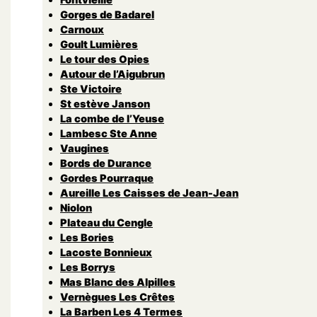
Gorges de Badarel
Carnoux
Goult Lumières
Le tour des Opies
Autour de l’Aigubrun
Ste Victoire
St estève Janson
La combe de l’Yeuse
Lambesc Ste Anne
Vaugines
Bords de Durance
Gordes Pourraque
Aureille Les Caisses de Jean-Jean
Niolon
Plateau du Cengle
Les Bories
Lacoste Bonnieux
Les Borrys
Mas Blanc des Alpilles
Vernègues Les Crêtes
La Barben Les 4 Termes