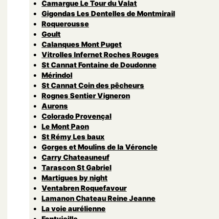
Camargue Le Tour du Valat
Gigondas Les Dentelles de Montmirail
Roquerousse
Goult
Calanques Mont Puget
Vitrolles Infernet Roches Rouges
St Cannat Fontaine de Doudonne
Mérindol
St Cannat Coin des pêcheurs
Rognes Sentier Vigneron
Aurons
Colorado Provençal
Le Mont Paon
St Rémy Les baux
Gorges et Moulins de la Véroncle
Carry Chateauneuf
Tarascon St Gabriel
Martigues by night
Ventabren Roquefavour
Lamanon Chateau Reine Jeanne
La voie aurélienne
Fontvieille