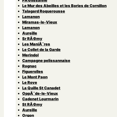
PÃ©lissanne
Le Mur des Abeilles et les Bories de Cornillon
Talagard Roquerousse
Lamanon
Miramas-le-Vieux
Lamanon
Aureille
Sr RÃ©my
Les ManiÃ¨res
Le Collet de la Garde
Merindol
Campagne pelissannaise
Rognac
Figuerolles
Le Mont Paon
Le Rove
La Quille St Canadet
OppÃ¨de-le-Vieux
Cadenet Lourmarin
St RÃ©my
Aureille
Orgon