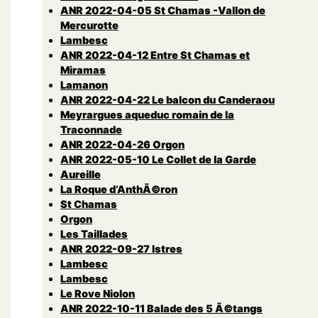
ANR 2022-04-05 St Chamas -Vallon de
Mercurotte
Lambesc
ANR 2022-04-12 Entre St Chamas et
Miramas
Lamanon
ANR 2022-04-22 Le balcon du Canderaou
Meyrargues aqueduc romain de la
Traconnade
ANR 2022-04-26 Orgon
ANR 2022-05-10 Le Collet de la Garde
Aureille
La Roque d’AnthÃ©ron
St Chamas
Orgon
Les Taillades
ANR 2022-09-27 Istres
Lambesc
Lambesc
Le Rove Niolon
ANR 2022-10-11 Balade des 5 Ã©tangs