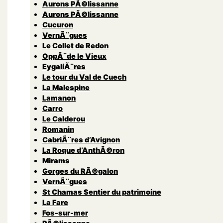
Aurons PÃ©lissanne
Aurons PÃ©lissanne
Cucuron
VernÃ¨gues
Le Collet de Redon
OppÃ¨de le Vieux
EygaliÃ¨res
Le tour du Val de Cuech
La Malespine
Lamanon
Carro
Le Calderou
Romanin
CabriÃ¨res d’Avignon
La Roque d’AnthÃ©ron
Mirams
Gorges du RÃ©galon
VernÃ¨gues
St Chamas Sentier du patrimoine
La Fare
Fos-sur-mer