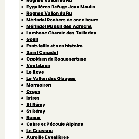
Rognes Vallon du Ru
Eygalières Refuge Jean Moulin
Rognes Vallon du Ru
Mérindol Rochers de onze heure
Mérindol Massif des Adrechs
Lambesc Chemin des Taillades
Goult
Fontvieille et son histoire
Saint Canadet
Oppidum de Roquepertuse
Ventabren
Le Rove
Le Vallon des Glauges
Mormoiron
Orgon
Istres
St Rémy
St Rémy
Buoux
Cabre et Pécoule Alpines
Le Coussou
Aureille Eygalières