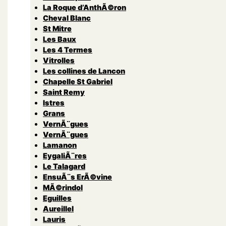
La Roque d’AnthÃ©ron
Cheval Blanc
St Mitre
Les Baux
Les 4 Termes
Vitrolles
Les collines de Lancon
Chapelle St Gabriel
Saint Remy
Istres
Grans
VernÃ¨gues
VernÃ¨gues
Lamanon
EygaliÃ¨res
Le Talagard
EnsuÃ¨s ErÃ©vine
MÃ©rindol
Eguilles
Aureillel
Lauris