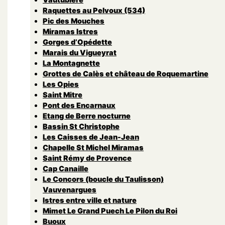
Raquettes au Pelvoux (534)
Pic des Mouches
Miramas Istres
Gorges d’Opédette
Marais du Vigueyrat
La Montagnette
Grottes de Calès et château de Roquemartine
Les Opies
Saint Mitre
Pont des Encarnaux
Etang de Berre nocturne
Bassin St Christophe
Les Caisses de Jean-Jean
Chapelle St Michel Miramas
Saint Rémy de Provence
Cap Canaille
Le Concors (boucle du Taulisson)
Vauvenargues
Istres entre ville et nature
Mimet Le Grand Puech Le Pilon du Roi
Buoux