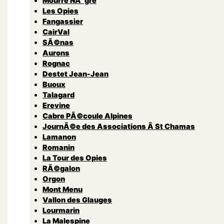
Mourre NÃ¨gre
Les Opies
Fangassier
CairVal
SÃ©nas
Aurons
Rognac
Destet Jean-Jean
Buoux
Talagard
Erevine
Cabre PÃ©coule Alpines
JournÃ©e des Associations Ã St Chamas
Lamanon
Romanin
La Tour des Opies
RÃ©galon
Orgon
Mont Menu
Vallon des Glauges
Lourmarin
La Malespine