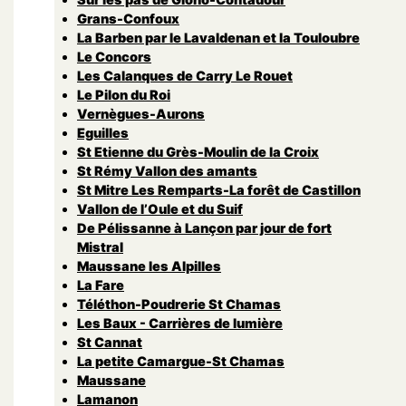
Grans-Confoux
La Barben par le Lavaldenan et la Touloubre
Le Concors
Les Calanques de Carry Le Rouet
Le Pilon du Roi
Vernègues-Aurons
Eguilles
St Etienne du Grès-Moulin de la Croix
St Rémy Vallon des amants
St Mitre Les Remparts-La forêt de Castillon
Vallon de l’Oule et du Suif
De Pélissanne à Lançon par jour de fort
Mistral
Maussane les Alpilles
La Fare
Téléthon-Poudrerie St Chamas
Les Baux - Carrières de lumière
St Cannat
La petite Camargue-St Chamas
Maussane
Lamanon