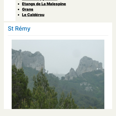
Etangs de La Malespine
Grans
Le Caldérou
St Rémy