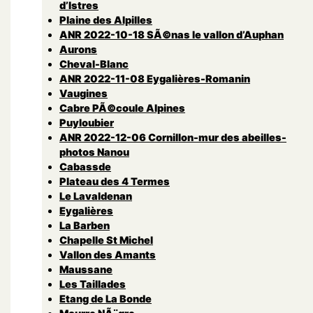
d’Istres
Plaine des Alpilles
ANR 2022-10-18 SÃ©nas le vallon d’Auphan
Aurons
Cheval-Blanc
ANR 2022-11-08 Eygalières-Romanin
Vaugines
Cabre PÃ©coule Alpines
Puyloubier
ANR 2022-12-06 Cornillon-mur des abeilles-
photos Nanou
Cabassde
Plateau des 4 Termes
Le Lavaldenan
Eygalières
La Barben
Chapelle St Michel
Vallon des Amants
Maussane
Les Taillades
Etang de La Bonde