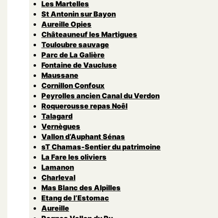
Les Martelles
St Antonin sur Bayon
Aureille Opies
Châteauneuf les Martigues
Touloubre sauvage
Parc de La Galière
Fontaine de Vaucluse
Maussane
Cornillon Confoux
Peyrolles ancien Canal du Verdon
Roquerousse repas Noêl
Talagard
Vernègues
Vallon d’Auphant Sénas
sT Chamas-Sentier du patrimoine
La Fare les oliviers
Lamanon
Charleval
Mas Blanc des Alpilles
Etang de l’Estomac
Aureille