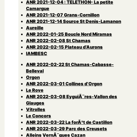
ANR 2021-12-04 : TELETHON- La petite
Camargue
ANR 2021-12-07 Grans-Cornillon
ANR 2021-12-14 Source St Denis-Lamanon
Aureille
ANR 2022-01-25 Boucle Nord Miramas
ANR 2022-02-08 St Chamas
ANR 2022-02-15 Plateau d’Aurons
lAMBESC
ANR 2022-02-22 St Chamas-Cabasse-
Belleval
Orgon
ANR 2022-03-01 Collines d’Orgon
Le Rove
ANR 2022-03-08 EyguiÃ¨res-Vallon des
Glauges
Vitrolles
Le Concors
ANR 2022-03-22 La forÃªt de Castillon
ANR 2022-03-29 Parc des Creusets
Alleins VernÃ¨gues Cazan