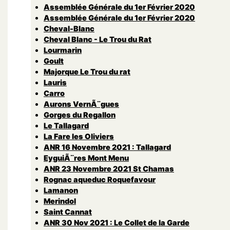
Assemblée Générale du 1er Février 2020
Assemblée Générale du 1er Février 2020
Cheval-Blanc
Cheval Blanc - Le Trou du Rat
Lourmarin
Goult
Majorque Le Trou du rat
Lauris
Carro
Aurons VernÃ¨gues
Gorges du Regallon
Le Tallagard
La Fare les Oliviers
ANR 16 Novembre 2021 : Tallagard
EyguiÃ¨res Mont Menu
ANR 23 Novembre 2021 St Chamas
Rognac aqueduc Roquefavour
Lamanon
Merindol
Saint Cannat
ANR 30 Nov 2021 : Le Collet de la Garde