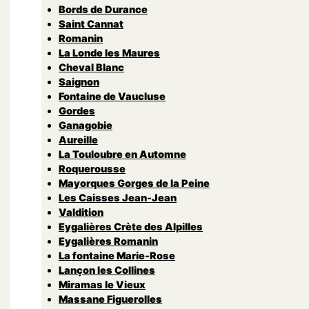
Bords de Durance
Saint Cannat
Romanin
La Londe les Maures
Cheval Blanc
Saignon
Fontaine de Vaucluse
Gordes
Ganagobie
Aureille
La Touloubre en Automne
Roquerousse
Mayorques Gorges de la Peine
Les Caisses Jean-Jean
Valdition
Eygalières Crète des Alpilles
Eygalières Romanin
La fontaine Marie-Rose
Lançon les Collines
Miramas le Vieux
Massane Figuerolles