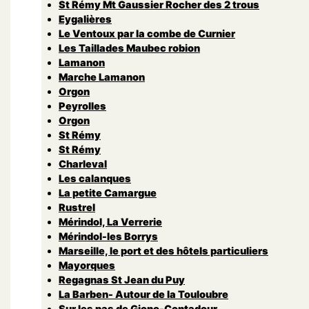
St Rémy Mt Gaussier Rocher des 2 trous
Eygalières
Le Ventoux par la combe de Curnier
Les Taillades Maubec robion
Lamanon
Marche Lamanon
Orgon
Peyrolles
Orgon
St Rémy
St Rémy
Charleval
Les calanques
La petite Camargue
Rustrel
Mérindol, La Verrerie
Mérindol-les Borrys
Marseille, le port et des hôtels particuliers
Mayorques
Regagnas St Jean du Puy
La Barben- Autour de la Touloubre
Sur les pas de Giono-Contadour