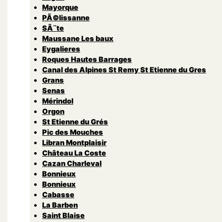
Mayorque
PÃ©lissanne
SÃ¨te
Maussane Les baux
Eygalieres
Roques Hautes Barrages
Canal des Alpines St Remy St Etienne du Gres
Grans
Senas
Mérindol
Orgon
St Etienne du Grés
Pic des Mouches
Libran Montplaisir
Château La Coste
Cazan Charleval
Bonnieux
Bonnieux
Cabasse
La Barben
Saint Blaise