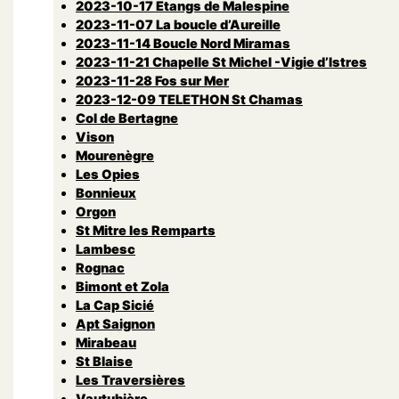
2023-10-17 Etangs de Malespine
2023-11-07 La boucle d’Aureille
2023-11-14 Boucle Nord Miramas
2023-11-21 Chapelle St Michel -Vigie d’Istres
2023-11-28 Fos sur Mer
2023-12-09 TELETHON St Chamas
Col de Bertagne
Vison
Mourenègre
Les Opies
Bonnieux
Orgon
St Mitre les Remparts
Lambesc
Rognac
Bimont et Zola
La Cap Sicié
Apt Saignon
Mirabeau
St Blaise
Les Traversières
Vautubière