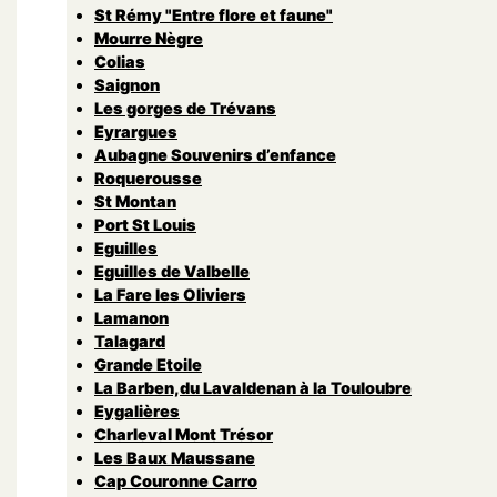
St Rémy "Entre flore et faune"
Mourre Nègre
Colias
Saignon
Les gorges de Trévans
Eyrargues
Aubagne Souvenirs d’enfance
Roquerousse
St Montan
Port St Louis
Eguilles
Eguilles de Valbelle
La Fare les Oliviers
Lamanon
Talagard
Grande Etoile
La Barben,du Lavaldenan à la Touloubre
Eygalières
Charleval Mont Trésor
Les Baux Maussane
Cap Couronne Carro