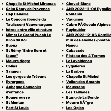
Chapelle St Michel Miramas
Cheval-Blanc
Saint Rémy de Provence
ANR 2022-11-08 Eygaliè
Cap Canaille
Romanin
Le Concors (boucle du
Vaugines
Taulisson) Vauvenargues
Cabre PÃ©coule Alpines
Istres entre ville et nature
Puyloubier
Mimet Le Grand Puech Le
ANR 2022-12-06 Cornill
Pilon du Roi
mur des abeilles-photos
Buoux
Nanou
St Rémy "Entre flore et
Cabassde
faune"
Plateau des 4 Termes
Mourre Nègre
Le Lavaldenan
Colias
Eygalières
Saignon
La Barben
Les gorges de Trévans
Chapelle St Michel
Eyrargues
Vallon des Amants
Aubagne Souvenirs
Maussane
d’enfance
Les Taillades
Roquerousse
Etang de La Bonde
St Montan
Mourre NÃ¨gre
Port St Louis
Les Opies