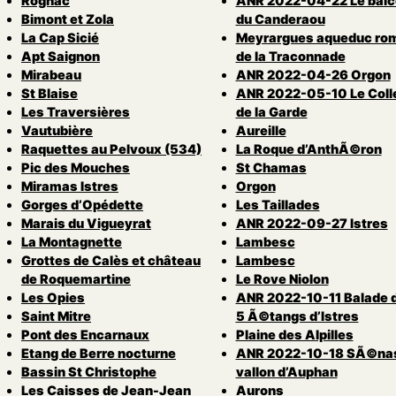
Rognac
ANR 2022-04-22 Le balc
Bimont et Zola
du Canderaou
La Cap Sicié
Meyrargues aqueduc ro
Apt Saignon
de la Traconnade
Mirabeau
ANR 2022-04-26 Orgon
St Blaise
ANR 2022-05-10 Le Coll
Les Traversières
de la Garde
Vautubière
Aureille
Raquettes au Pelvoux (534)
La Roque d’AnthÃ©ron
Pic des Mouches
St Chamas
Miramas Istres
Orgon
Gorges d’Opédette
Les Taillades
Marais du Vigueyrat
ANR 2022-09-27 Istres
La Montagnette
Lambesc
Grottes de Calès et château
Lambesc
de Roquemartine
Le Rove Niolon
Les Opies
ANR 2022-10-11 Balade 
Saint Mitre
5 Ã©tangs d’Istres
Pont des Encarnaux
Plaine des Alpilles
Etang de Berre nocturne
ANR 2022-10-18 SÃ©nas
Bassin St Christophe
vallon d’Auphan
Les Caisses de Jean-Jean
Aurons