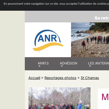
ASSOCIATION
En poursuivant votre navigation sur ce site, vous acceptez l’utilisation de cookies po
Se retr
ANR13
ADHÉSION
LES ANTEN
Accueil
>
Reportages photos
>
St Chamas
M