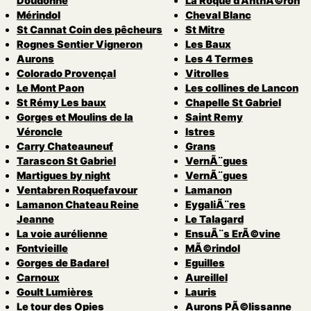
Doudonne
La Roque d’AnthÃ©ron
Mérindol
Cheval Blanc
St Cannat Coin des pêcheurs
St Mitre
Rognes Sentier Vigneron
Les Baux
Aurons
Les 4 Termes
Colorado Provençal
Vitrolles
Le Mont Paon
Les collines de Lancon
St Rémy Les baux
Chapelle St Gabriel
Gorges et Moulins de la
Saint Remy
Véroncle
Istres
Carry Chateauneuf
Grans
Tarascon St Gabriel
VernÃ¨gues
Martigues by night
VernÃ¨gues
Ventabren Roquefavour
Lamanon
Lamanon Chateau Reine
EygaliÃ¨res
Jeanne
Le Talagard
La voie aurélienne
EnsuÃ¨s ErÃ©vine
Fontvieille
MÃ©rindol
Gorges de Badarel
Eguilles
Carnoux
Aureillel
Goult Lumières
Lauris
Le tour des Opies
Aurons PÃ©lissanne