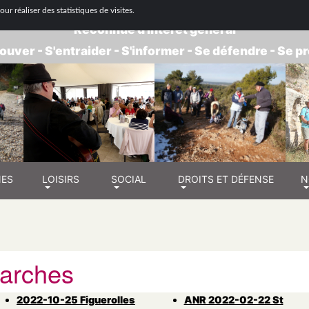
 NATIONALE DE RETRAITÉS - GROUPE BOUC
ur réaliser des statistiques de visites.
Reconnue d'intérêt général
ouver - S'entraider - S'informer - Se défendre - Se 
NES
LOISIRS
SOCIAL
DROITS ET DÉFENSE
N
arches
2022-10-25 Figuerolles
ANR 2022-02-22 St