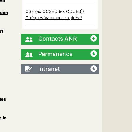
on
CSE (ex CCSEC (ex CCUES))
main
Chèques Vacances expirés ?
et
Contacts ANR
Permanence
Intranet
des
 le