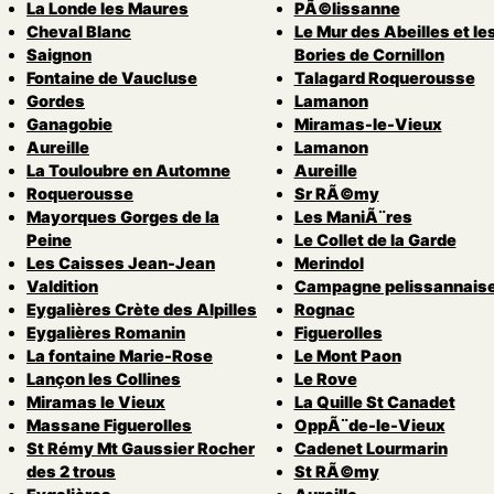
La Londe les Maures
PÃ©lissanne
Cheval Blanc
Le Mur des Abeilles et le
Saignon
Bories de Cornillon
Fontaine de Vaucluse
Talagard Roquerousse
Gordes
Lamanon
Ganagobie
Miramas-le-Vieux
Aureille
Lamanon
La Touloubre en Automne
Aureille
Roquerousse
Sr RÃ©my
Mayorques Gorges de la
Les ManiÃ¨res
Peine
Le Collet de la Garde
Les Caisses Jean-Jean
Merindol
Valdition
Campagne pelissannais
Eygalières Crète des Alpilles
Rognac
Eygalières Romanin
Figuerolles
La fontaine Marie-Rose
Le Mont Paon
Lançon les Collines
Le Rove
Miramas le Vieux
La Quille St Canadet
Massane Figuerolles
OppÃ¨de-le-Vieux
St Rémy Mt Gaussier Rocher
Cadenet Lourmarin
des 2 trous
St RÃ©my