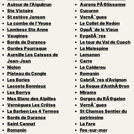
Autour de l’Aigubrun
Aurons PÃ©lissanne
Ste Victoire
Cucuron
St estève Janson
VernÃ¨gues
La combe de l’Yeuse
Le Collet de Redon
Lambesc Ste Anne
OppÃ¨de le Vieux
Vaugines
EygaliÃ¨res
Bords de Durance
Le tour du Val de Cuech
Gordes Pourraque
La Malespine
Aureille Les Caisses de
Lamanon
Jean-Jean
Carro
Niolon
Le Calderou
Plateau du Cengle
Romanin
Les Bories
CabriÃ¨res d’Avignon
Lacoste Bonnieux
La Roque d’AnthÃ©ron
Les Borrys
Mirams
Mas Blanc des Alpilles
Gorges du RÃ©galon
Vernègues Les Crêtes
VernÃ¨gues
La Barben Les 4 Termes
St Chamas Sentier du
Bords de Durance
patrimoine
Saint Cannat
La Fare
Romanin
Fos-sur-mer