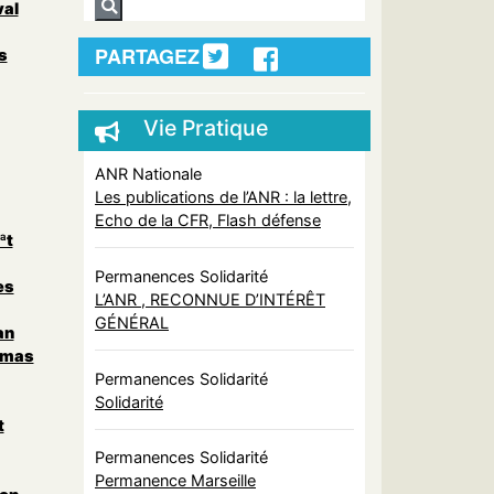
al
PARTAGEZ
s
Vie Pratique
ANR Nationale
Les publications de l’ANR : la lettre,
Echo de la CFR, Flash défense
ªt
Permanences Solidarité
es
L’ANR , RECONNUE D’INTÉRÊT
GÉNÉRAL
an
amas
Permanences Solidarité
Solidarité
t
Permanences Solidarité
Permanence Marseille