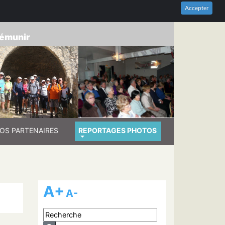
HES-DU-RHÔNE
Accepter
prémunir
OS PARTENAIRES
REPORTAGES PHOTOS
A+
A-