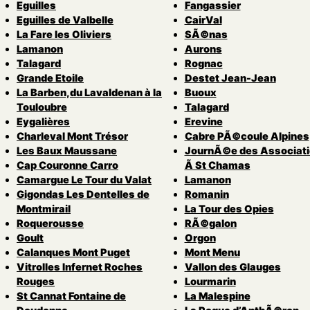
Eguilles
Fangassier
Eguilles de Valbelle
CairVal
La Fare les Oliviers
SÃ©nas
Lamanon
Aurons
Talagard
Rognac
Grande Etoile
Destet Jean-Jean
La Barben,du Lavaldenan à la
Buoux
Touloubre
Talagard
Eygalières
Erevine
Charleval Mont Trésor
Cabre PÃ©coule Alpines
Les Baux Maussane
JournÃ©e des Associat
Cap Couronne Carro
Ã St Chamas
Camargue Le Tour du Valat
Lamanon
Gigondas Les Dentelles de
Romanin
Montmirail
La Tour des Opies
Roquerousse
RÃ©galon
Goult
Orgon
Calanques Mont Puget
Mont Menu
Vitrolles Infernet Roches
Vallon des Glauges
Rouges
Lourmarin
St Cannat Fontaine de
La Malespine