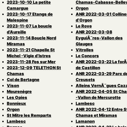
2023-10-10 La petite
Chamas-Cabasse-Bellev
Camargue
Orgon
2023-10-17 Etangs de
ANR 2022-03-01 Colline
Malespine
d’Orgon
2023-11-07 La boucle
Le Rove
d’Aureille
ANR 2022-03-08
2023-11-14 Boucle Nord
EyguiÃ¨res-Vallon des
Miramas
Glauges
2023-11-21 Chapelle St
Vitrolles
Michel -Vigie d’Istres
Le Concors
2023-11-28 Fos sur Mer
ANR 2022-03-22 La forÃ
2023-12-09 TELETHON St
de Castillon
Chamas
ANR 2022-03-29 Parc d
Col de Bertagne
Creusets
Vison
Alleins VernÃ¨gues Caz
Mourenègre
ANR 2022-04-05 St Ch
Les Opies
-Vallon de Mercurotte
Bonnieux
Lambesc
Orgon
ANR 2022-04-12 Entre S
St Mitre les Remparts
Chamas et Miramas
Lambesc
Lamanon