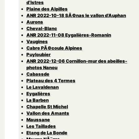
d’Istres
Plaine des Alpilles
ANR 2022-10-18 SÃ©nas le vallon d’Auphan
Aurons
Cheval-Blanc
ANR 2022-11-08 Eygalières-Romanin
Vaugines
Cabre PÃ©coule Alpines
Puyloubier
ANR 2022-12-06 Cornillon-mur des abeilles-
photos Nanou
Cabassde
Plateau des 4 Termes
Le Lavaldenan
Eygalières
La Barben
Chapelle St Michel
Vallon des Amants
Maussane
Les Taillades
Etang de La Bonde