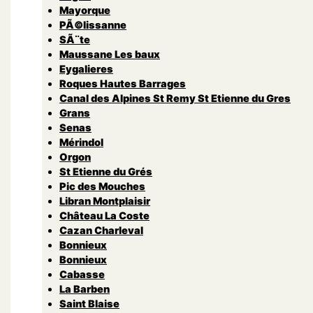
Mayorque
PÃ©lissanne
SÃ¨te
Maussane Les baux
Eygalieres
Roques Hautes Barrages
Canal des Alpines St Remy St Etienne du Gres
Grans
Senas
Mérindol
Orgon
St Etienne du Grés
Pic des Mouches
Libran Montplaisir
Château La Coste
Cazan Charleval
Bonnieux
Bonnieux
Cabasse
La Barben
Saint Blaise