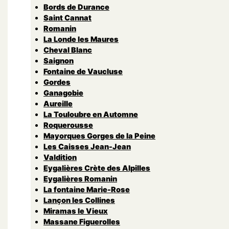
Bords de Durance
Saint Cannat
Romanin
La Londe les Maures
Cheval Blanc
Saignon
Fontaine de Vaucluse
Gordes
Ganagobie
Aureille
La Touloubre en Automne
Roquerousse
Mayorques Gorges de la Peine
Les Caisses Jean-Jean
Valdition
Eygalières Crète des Alpilles
Eygalières Romanin
La fontaine Marie-Rose
Lançon les Collines
Miramas le Vieux
Massane Figuerolles