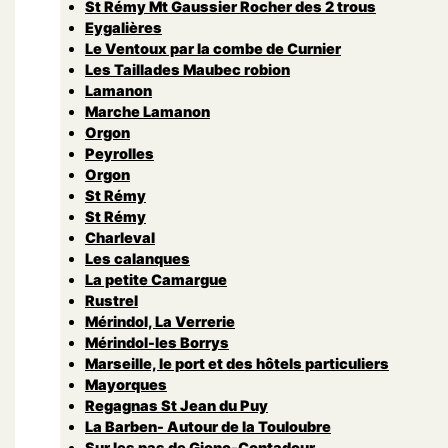
St Rémy Mt Gaussier Rocher des 2 trous
Eygalières
Le Ventoux par la combe de Curnier
Les Taillades Maubec robion
Lamanon
Marche Lamanon
Orgon
Peyrolles
Orgon
St Rémy
St Rémy
Charleval
Les calanques
La petite Camargue
Rustrel
Mérindol, La Verrerie
Mérindol-les Borrys
Marseille, le port et des hôtels particuliers
Mayorques
Regagnas St Jean du Puy
La Barben- Autour de la Touloubre
Sur les pas de Giono-Contadour