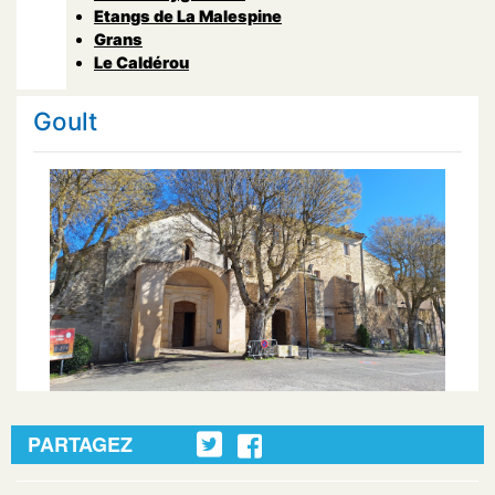
Etangs de La Malespine
Grans
Le Caldérou
Goult
PARTAGEZ