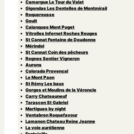
Camargue Le Tour du Valat
Gigondas Les Dentelles de Montmirail
Roquerousse
Goult
Calanques Mont Puget
Vitrolles Infernet Roches Rouges
St Cannat Fontaine de Doudonne
Mérindol
St Cannat Coin des pêcheurs
Rognes Sentier Vigneron
Aurons
Colorado Provençal
Le Mont Paon
St Rémy Les baux
Gorges et Moulins de la Véroncle
Carry Chateauneuf
Tarascon St Gabriel
Martigues by night
Ventabren Roquefavour
Lamanon Chateau Reine Jeanne
La voie aurélienne
Fontvieille