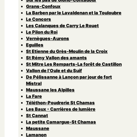
Grans-Confoux
La Barben par le Lavaldenan et la Touloubre
Le Concors
Les Calanques de Carry Le Rouet
Le Pilon du Roi
Vernègues-Aurons
Eguilles
St Etienne du Grès-Moulin de la Croix
St Rémy Vallon des amants
St Mitre Les Remparts-La forêt de Castillon
Vallon de l’Oule et du Suif
De Pélissanne à Lançon par jour de fort
Mistral
Maussane les Alpilles
La Fare
Téléthon-Poudrerie St Chamas
Les Baux - Carrières de lumière
St Cannat
La petite Camargue-St Chamas
Maussane
Lamanon