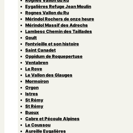
Rognes Vallon du Ru
Eygalières Refuge Jean Moulin
Rognes Vallon du Ru
Mérindol Rochers de onze heure
Mérindol Massif des Adrechs
Lambesc Chemin des Taillades
Goult
Fontvieille et son histoire
Saint Canadet
Oppidum de Roquepertuse
Ventabren
Le Rove
Le Vallon des Glauges
Mormoiron
Orgon
Istres
St Rémy
St Rémy
Buoux
Cabre et Pécoule Alpines
Le Coussou
Aureille Eygalières