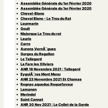
Assemblée Générale du 1er Février 2020
Assemblée Générale du 1er Février 2020
Cheval-Blanc
Cheval Blanc - Le Trou du Rat
Lourmarin
Goult
Majorque Le Trou du rat
Lauris
Carro
Aurons VernÃ¨gues
Gorges du Regallon
Le Tallagard
La Fare les Oliviers
ANR 16 Novembre 2021 : Tallagard
EyguiÃ¨res Mont Menu
ANR 23 Novembre 2021 St Chamas
Rognac aqueduc Roquefavour
Lamanon
Merindol
Saint Cannat
ANR 30 Nov 2021 : Le Collet de la Garde