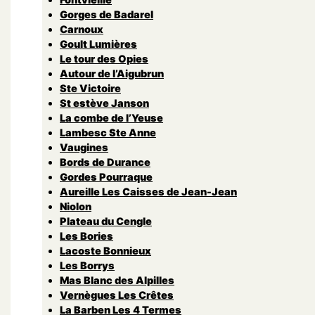
Gorges de Badarel
Carnoux
Goult Lumières
Le tour des Opies
Autour de l’Aigubrun
Ste Victoire
St estève Janson
La combe de l’Yeuse
Lambesc Ste Anne
Vaugines
Bords de Durance
Gordes Pourraque
Aureille Les Caisses de Jean-Jean
Niolon
Plateau du Cengle
Les Bories
Lacoste Bonnieux
Les Borrys
Mas Blanc des Alpilles
Vernègues Les Crêtes
La Barben Les 4 Termes