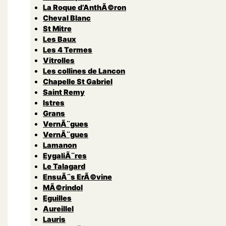
La Roque d’AnthÃ©ron
Cheval Blanc
St Mitre
Les Baux
Les 4 Termes
Vitrolles
Les collines de Lancon
Chapelle St Gabriel
Saint Remy
Istres
Grans
VernÃ¨gues
VernÃ¨gues
Lamanon
EygaliÃ¨res
Le Talagard
EnsuÃ¨s ErÃ©vine
MÃ©rindol
Eguilles
Aureillel
Lauris