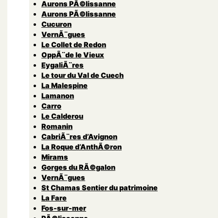
Aurons PÃ©lissanne
Aurons PÃ©lissanne
Cucuron
VernÃ¨gues
Le Collet de Redon
OppÃ¨de le Vieux
EygaliÃ¨res
Le tour du Val de Cuech
La Malespine
Lamanon
Carro
Le Calderou
Romanin
CabriÃ¨res d’Avignon
La Roque d’AnthÃ©ron
Mirams
Gorges du RÃ©galon
VernÃ¨gues
St Chamas Sentier du patrimoine
La Fare
Fos-sur-mer