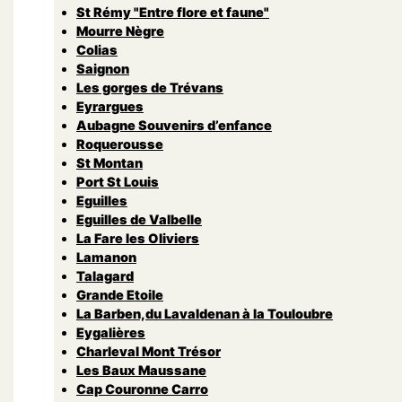
St Rémy "Entre flore et faune"
Mourre Nègre
Colias
Saignon
Les gorges de Trévans
Eyrargues
Aubagne Souvenirs d’enfance
Roquerousse
St Montan
Port St Louis
Eguilles
Eguilles de Valbelle
La Fare les Oliviers
Lamanon
Talagard
Grande Etoile
La Barben,du Lavaldenan à la Touloubre
Eygalières
Charleval Mont Trésor
Les Baux Maussane
Cap Couronne Carro