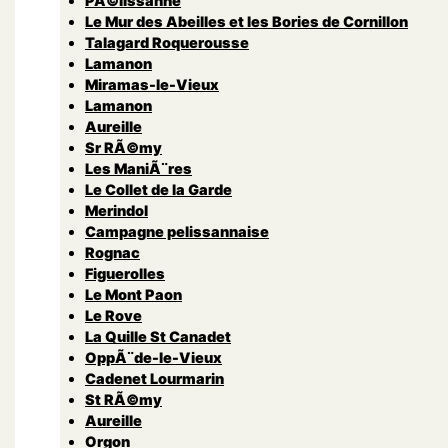
PÃ©lissanne
Le Mur des Abeilles et les Bories de Cornillon
Talagard Roquerousse
Lamanon
Miramas-le-Vieux
Lamanon
Aureille
Sr RÃ©my
Les ManiÃ¨res
Le Collet de la Garde
Merindol
Campagne pelissannaise
Rognac
Figuerolles
Le Mont Paon
Le Rove
La Quille St Canadet
OppÃ¨de-le-Vieux
Cadenet Lourmarin
St RÃ©my
Aureille
Orgon