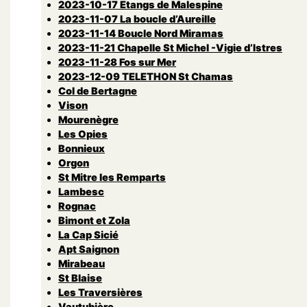
2023-10-17 Etangs de Malespine
2023-11-07 La boucle d’Aureille
2023-11-14 Boucle Nord Miramas
2023-11-21 Chapelle St Michel -Vigie d’Istres
2023-11-28 Fos sur Mer
2023-12-09 TELETHON St Chamas
Col de Bertagne
Vison
Mourenègre
Les Opies
Bonnieux
Orgon
St Mitre les Remparts
Lambesc
Rognac
Bimont et Zola
La Cap Sicié
Apt Saignon
Mirabeau
St Blaise
Les Traversières
Vautubière