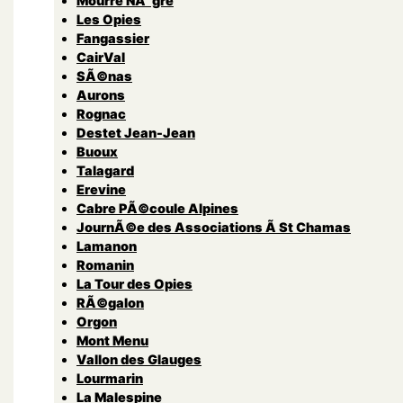
Mourre NÃ¨gre
Les Opies
Fangassier
CairVal
SÃ©nas
Aurons
Rognac
Destet Jean-Jean
Buoux
Talagard
Erevine
Cabre PÃ©coule Alpines
JournÃ©e des Associations Ã St Chamas
Lamanon
Romanin
La Tour des Opies
RÃ©galon
Orgon
Mont Menu
Vallon des Glauges
Lourmarin
La Malespine