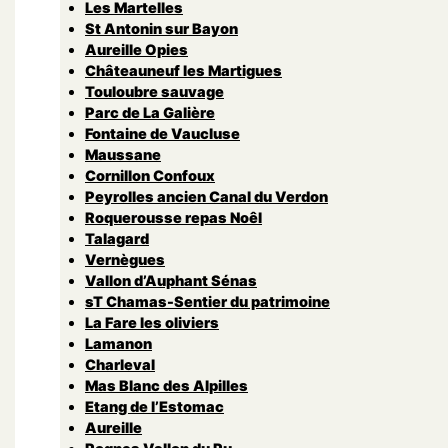
Les Martelles
St Antonin sur Bayon
Aureille Opies
Châteauneuf les Martigues
Touloubre sauvage
Parc de La Galière
Fontaine de Vaucluse
Maussane
Cornillon Confoux
Peyrolles ancien Canal du Verdon
Roquerousse repas Noêl
Talagard
Vernègues
Vallon d’Auphant Sénas
sT Chamas-Sentier du patrimoine
La Fare les oliviers
Lamanon
Charleval
Mas Blanc des Alpilles
Etang de l’Estomac
Aureille