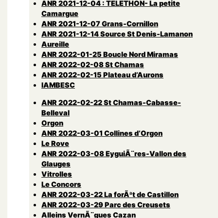
ANR 2021-12-04 : TELETHON- La petite
Camargue
ANR 2021-12-07 Grans-Cornillon
ANR 2021-12-14 Source St Denis-Lamanon
Aureille
ANR 2022-01-25 Boucle Nord Miramas
ANR 2022-02-08 St Chamas
ANR 2022-02-15 Plateau d’Aurons
lAMBESC
ANR 2022-02-22 St Chamas-Cabasse-
Belleval
Orgon
ANR 2022-03-01 Collines d’Orgon
Le Rove
ANR 2022-03-08 EyguiÃ¨res-Vallon des
Glauges
Vitrolles
Le Concors
ANR 2022-03-22 La forÃªt de Castillon
ANR 2022-03-29 Parc des Creusets
Alleins VernÃ¨gues Cazan