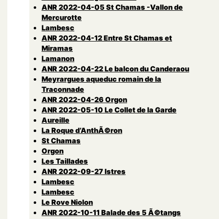
ANR 2022-04-05 St Chamas -Vallon de
Mercurotte
Lambesc
ANR 2022-04-12 Entre St Chamas et
Miramas
Lamanon
ANR 2022-04-22 Le balcon du Canderaou
Meyrargues aqueduc romain de la
Traconnade
ANR 2022-04-26 Orgon
ANR 2022-05-10 Le Collet de la Garde
Aureille
La Roque d’AnthÃ©ron
St Chamas
Orgon
Les Taillades
ANR 2022-09-27 Istres
Lambesc
Lambesc
Le Rove Niolon
ANR 2022-10-11 Balade des 5 Ã©tangs