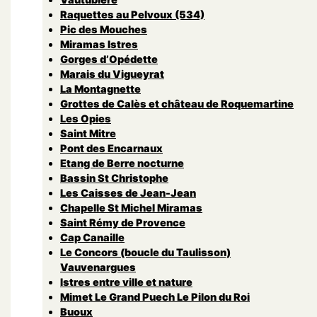
Raquettes au Pelvoux (534)
Pic des Mouches
Miramas Istres
Gorges d’Opédette
Marais du Vigueyrat
La Montagnette
Grottes de Calès et château de Roquemartine
Les Opies
Saint Mitre
Pont des Encarnaux
Etang de Berre nocturne
Bassin St Christophe
Les Caisses de Jean-Jean
Chapelle St Michel Miramas
Saint Rémy de Provence
Cap Canaille
Le Concors (boucle du Taulisson)
Vauvenargues
Istres entre ville et nature
Mimet Le Grand Puech Le Pilon du Roi
Buoux