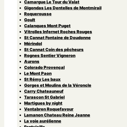
Camargue Le Tour du Valat
Gigondas Les Dentelles de Montmirail
Roquerousse
Goult
Calanques Mont Puget
Vitrolles Infernet Roches Rouges
St Cannat Fontaine de Doudonne
Mérindol
St Cannat Coin des pêcheurs
Rognes Sentier Vigneron
Aurons
Colorado Provençal
Le Mont Paon
St Rémy Les baux
Gorges et Moulins de la Véroncle
Carry Chateauneuf
Tarascon St Gabriel
Martigues by night
Ventabren Roquefavour
Lamanon Chateau Reine Jeanne
La voie aurélienne
Fontvieille