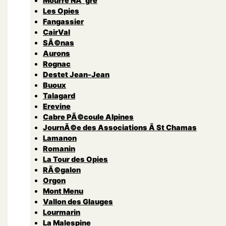
Mourre NÃ¨gre
Les Opies
Fangassier
CairVal
SÃ©nas
Aurons
Rognac
Destet Jean-Jean
Buoux
Talagard
Erevine
Cabre PÃ©coule Alpines
JournÃ©e des Associations Ã St Chamas
Lamanon
Romanin
La Tour des Opies
RÃ©galon
Orgon
Mont Menu
Vallon des Glauges
Lourmarin
La Malespine