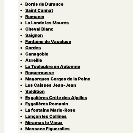
Bords de Durance
Saint Cannat
Romanin
La Londe les Maures
Cheval Blanc
Saignon
Fontaine de Vaucluse
Gordes
Ganagobie
Aureille
La Touloubre en Automne
Roquerousse
Mayorques Gorges de la Peine
Les Caisses Jean-Jean
Valdition
Eygalières Crète des Alpilles
Eygalières Romanin
La fontaine Marie-Rose
Lançon les Collines
Miramas le Vieux
Massane Figuerolles