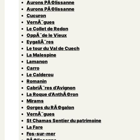
Aurons PÃ©lissanne
Aurons PÃ©lissanne
Cucuron
VernÃ¨gues
Le Collet de Redon
OppÃ¨de le Vieux
EygaliÃ¨res
Le tour du Val de Cuech
La Malespine
Lamanon
Carro
Le Calderou
Romanin
CabriÃ¨res d’Avignon
La Roque d’AnthÃ©ron
Mirams
Gorges du RÃ©galon
VernÃ¨gues
St Chamas Sentier du patrimoine
La Fare
Fos-sur-mer