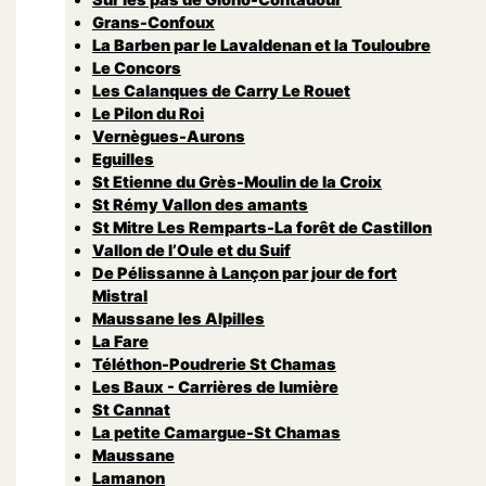
Grans-Confoux
La Barben par le Lavaldenan et la Touloubre
Le Concors
Les Calanques de Carry Le Rouet
Le Pilon du Roi
Vernègues-Aurons
Eguilles
St Etienne du Grès-Moulin de la Croix
St Rémy Vallon des amants
St Mitre Les Remparts-La forêt de Castillon
Vallon de l’Oule et du Suif
De Pélissanne à Lançon par jour de fort
Mistral
Maussane les Alpilles
La Fare
Téléthon-Poudrerie St Chamas
Les Baux - Carrières de lumière
St Cannat
La petite Camargue-St Chamas
Maussane
Lamanon