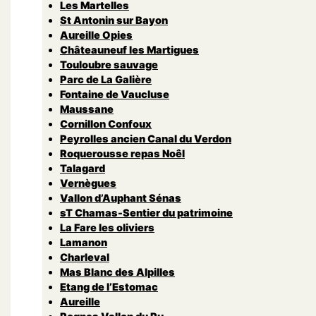
Les Martelles
St Antonin sur Bayon
Aureille Opies
Châteauneuf les Martigues
Touloubre sauvage
Parc de La Galière
Fontaine de Vaucluse
Maussane
Cornillon Confoux
Peyrolles ancien Canal du Verdon
Roquerousse repas Noêl
Talagard
Vernègues
Vallon d’Auphant Sénas
sT Chamas-Sentier du patrimoine
La Fare les oliviers
Lamanon
Charleval
Mas Blanc des Alpilles
Etang de l’Estomac
Aureille