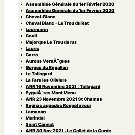
Assemblée Générale du 1er Février 2020
Assemblée Générale du 1er Février 2020
Cheval-Blanc
Cheval Blanc - Le Trou du Rat
Lourmarin
Goult
Majorque Le Trou du rat
Lauris
Carro
Aurons VernÃ¨gues
Gorges du Regallon
Le Tallagard
La Fare les Oliviers
ANR 16 Novembre 2021 : Tallagard
EyguiÃ¨res Mont Menu
ANR 23 Novembre 2021 St Chamas
Rognac aqueduc Roquefavour
Lamanon
Merindol
Saint Cannat
ANR 30 Nov 2021 : Le Collet de la Garde