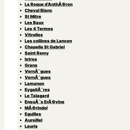
La Roque d’AnthÃ©ron
Cheval Blanc
St Mitre
Les Baux
Les 4 Termes
Vitrolles
Les collines de Lancon
Chapelle St Gabriel
Saint Remy
Istres
Grans
VernÃ¨gues
VernÃ¨gues
Lamanon
EygaliÃ¨res
Le Talagard
EnsuÃ¨s ErÃ©vine
MÃ©rindol
Eguilles
Aureillel
Lauris