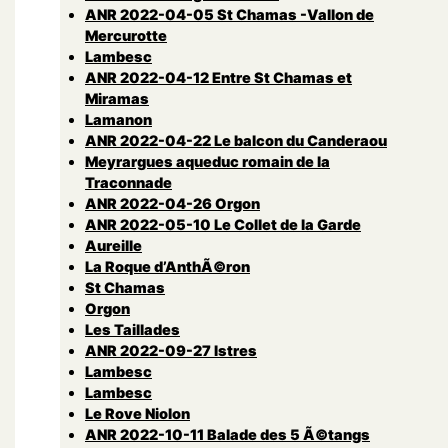
ANR 2022-04-05 St Chamas -Vallon de
Mercurotte
Lambesc
ANR 2022-04-12 Entre St Chamas et
Miramas
Lamanon
ANR 2022-04-22 Le balcon du Canderaou
Meyrargues aqueduc romain de la
Traconnade
ANR 2022-04-26 Orgon
ANR 2022-05-10 Le Collet de la Garde
Aureille
La Roque d’AnthÃ©ron
St Chamas
Orgon
Les Taillades
ANR 2022-09-27 Istres
Lambesc
Lambesc
Le Rove Niolon
ANR 2022-10-11 Balade des 5 Ã©tangs