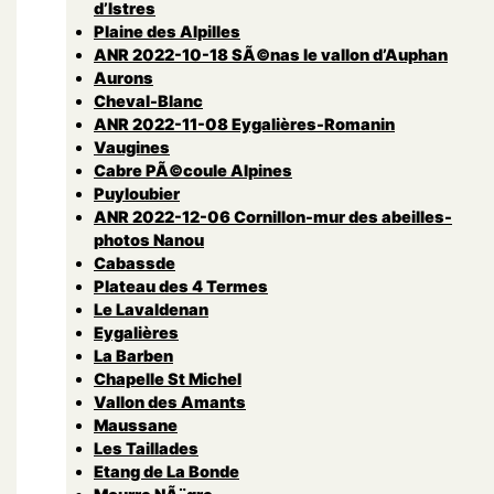
d’Istres
Plaine des Alpilles
ANR 2022-10-18 SÃ©nas le vallon d’Auphan
Aurons
Cheval-Blanc
ANR 2022-11-08 Eygalières-Romanin
Vaugines
Cabre PÃ©coule Alpines
Puyloubier
ANR 2022-12-06 Cornillon-mur des abeilles-
photos Nanou
Cabassde
Plateau des 4 Termes
Le Lavaldenan
Eygalières
La Barben
Chapelle St Michel
Vallon des Amants
Maussane
Les Taillades
Etang de La Bonde