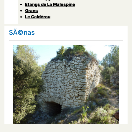
Etangs de La Malespine
Grans
Le Caldérou
SÃ©nas