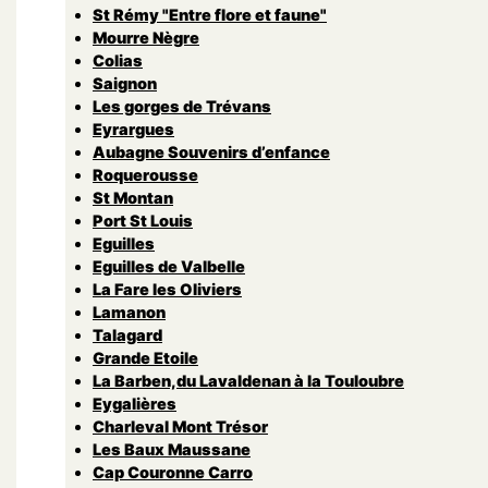
St Rémy "Entre flore et faune"
Mourre Nègre
Colias
Saignon
Les gorges de Trévans
Eyrargues
Aubagne Souvenirs d’enfance
Roquerousse
St Montan
Port St Louis
Eguilles
Eguilles de Valbelle
La Fare les Oliviers
Lamanon
Talagard
Grande Etoile
La Barben,du Lavaldenan à la Touloubre
Eygalières
Charleval Mont Trésor
Les Baux Maussane
Cap Couronne Carro