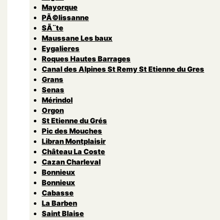
Mayorque
PÃ©lissanne
SÃ¨te
Maussane Les baux
Eygalieres
Roques Hautes Barrages
Canal des Alpines St Remy St Etienne du Gres
Grans
Senas
Mérindol
Orgon
St Etienne du Grés
Pic des Mouches
Libran Montplaisir
Château La Coste
Cazan Charleval
Bonnieux
Bonnieux
Cabasse
La Barben
Saint Blaise