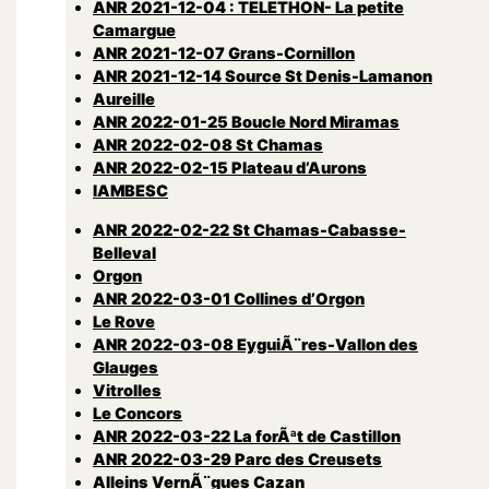
ANR 2021-12-04 : TELETHON- La petite
Camargue
ANR 2021-12-07 Grans-Cornillon
ANR 2021-12-14 Source St Denis-Lamanon
Aureille
ANR 2022-01-25 Boucle Nord Miramas
ANR 2022-02-08 St Chamas
ANR 2022-02-15 Plateau d’Aurons
lAMBESC
ANR 2022-02-22 St Chamas-Cabasse-
Belleval
Orgon
ANR 2022-03-01 Collines d’Orgon
Le Rove
ANR 2022-03-08 EyguiÃ¨res-Vallon des
Glauges
Vitrolles
Le Concors
ANR 2022-03-22 La forÃªt de Castillon
ANR 2022-03-29 Parc des Creusets
Alleins VernÃ¨gues Cazan