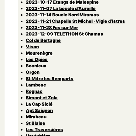
2023-10-17 Etangs de Malespine
2023-11-07 La boucle d’Aureille
2023-11-14 Boucle Nord Miramas
2023-11-21 Chapelle St Michel -Vigie d’Istres
2023-11-28 Fos sur Mer
2023-12-09 TELETHON St Chamas
Col de Bertagne
Vison
Mourenègre
Les Opies
Bonnieux
Orgon
St Mitre les Remparts
Lambesc
Rognac
Bimont et Zola
La Cap Sicié
Apt Saignon
Mirabeau
St Blaise
Les Traversières
Vautubière