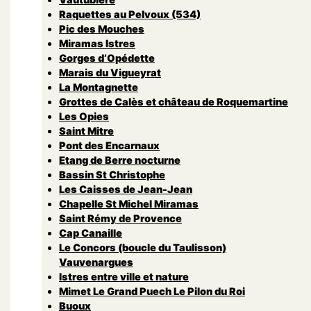
Raquettes au Pelvoux (534)
Pic des Mouches
Miramas Istres
Gorges d’Opédette
Marais du Vigueyrat
La Montagnette
Grottes de Calès et château de Roquemartine
Les Opies
Saint Mitre
Pont des Encarnaux
Etang de Berre nocturne
Bassin St Christophe
Les Caisses de Jean-Jean
Chapelle St Michel Miramas
Saint Rémy de Provence
Cap Canaille
Le Concors (boucle du Taulisson)
Vauvenargues
Istres entre ville et nature
Mimet Le Grand Puech Le Pilon du Roi
Buoux