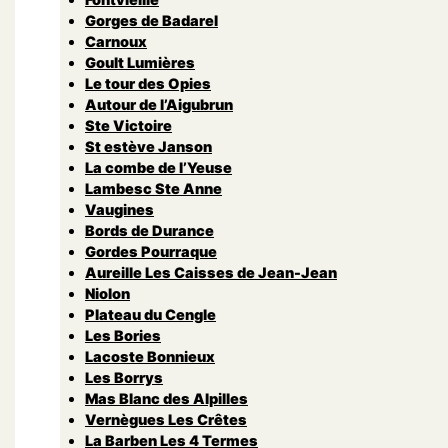
Gorges de Badarel
Carnoux
Goult Lumières
Le tour des Opies
Autour de l’Aigubrun
Ste Victoire
St estève Janson
La combe de l’Yeuse
Lambesc Ste Anne
Vaugines
Bords de Durance
Gordes Pourraque
Aureille Les Caisses de Jean-Jean
Niolon
Plateau du Cengle
Les Bories
Lacoste Bonnieux
Les Borrys
Mas Blanc des Alpilles
Vernègues Les Crêtes
La Barben Les 4 Termes