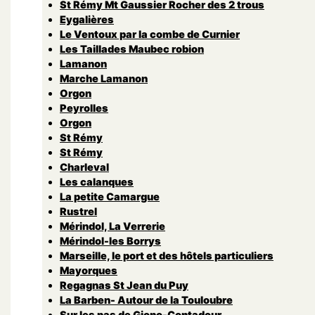
St Rémy Mt Gaussier Rocher des 2 trous
Eygalières
Le Ventoux par la combe de Curnier
Les Taillades Maubec robion
Lamanon
Marche Lamanon
Orgon
Peyrolles
Orgon
St Rémy
St Rémy
Charleval
Les calanques
La petite Camargue
Rustrel
Mérindol, La Verrerie
Mérindol-les Borrys
Marseille, le port et des hôtels particuliers
Mayorques
Regagnas St Jean du Puy
La Barben- Autour de la Touloubre
Sur les pas de Giono-Contadour