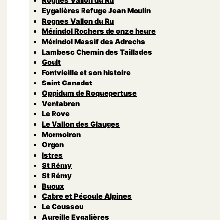
Rognes Vallon du Ru
Eygalières Refuge Jean Moulin
Rognes Vallon du Ru
Mérindol Rochers de onze heure
Mérindol Massif des Adrechs
Lambesc Chemin des Taillades
Goult
Fontvieille et son histoire
Saint Canadet
Oppidum de Roquepertuse
Ventabren
Le Rove
Le Vallon des Glauges
Mormoiron
Orgon
Istres
St Rémy
St Rémy
Buoux
Cabre et Pécoule Alpines
Le Coussou
Aureille Eygalières