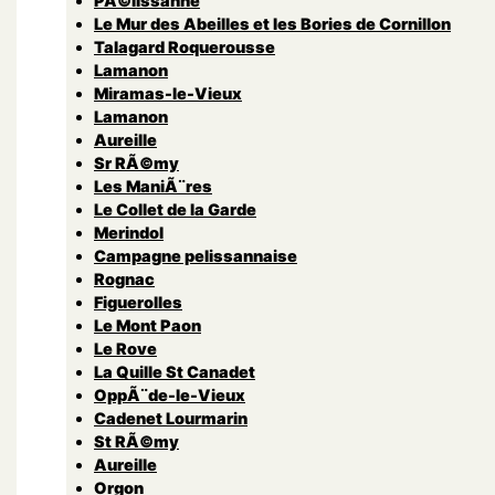
PÃ©lissanne
Le Mur des Abeilles et les Bories de Cornillon
Talagard Roquerousse
Lamanon
Miramas-le-Vieux
Lamanon
Aureille
Sr RÃ©my
Les ManiÃ¨res
Le Collet de la Garde
Merindol
Campagne pelissannaise
Rognac
Figuerolles
Le Mont Paon
Le Rove
La Quille St Canadet
OppÃ¨de-le-Vieux
Cadenet Lourmarin
St RÃ©my
Aureille
Orgon