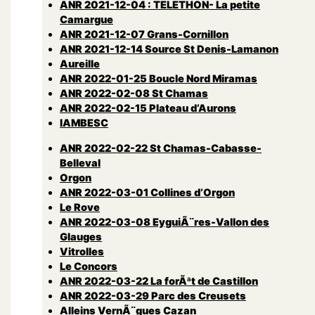
ANR 2021-12-04 : TELETHON- La petite
Camargue
ANR 2021-12-07 Grans-Cornillon
ANR 2021-12-14 Source St Denis-Lamanon
Aureille
ANR 2022-01-25 Boucle Nord Miramas
ANR 2022-02-08 St Chamas
ANR 2022-02-15 Plateau d’Aurons
lAMBESC
ANR 2022-02-22 St Chamas-Cabasse-
Belleval
Orgon
ANR 2022-03-01 Collines d’Orgon
Le Rove
ANR 2022-03-08 EyguiÃ¨res-Vallon des
Glauges
Vitrolles
Le Concors
ANR 2022-03-22 La forÃªt de Castillon
ANR 2022-03-29 Parc des Creusets
Alleins VernÃ¨gues Cazan