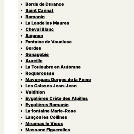
Bords de Durance
Saint Cannat
Romanin
La Londe les Maures
Cheval Blanc
Saignon
Fontaine de Vaucluse
Gordes
Ganagobie
Aureille
La Touloubre en Automne
Roquerousse
Mayorques Gorges de la Peine
Les Caisses Jean-Jean
Valdition
Eygalières Crète des Alpilles
Eygalières Romanin
La fontaine Marie-Rose
Lançon les Collines
Miramas le Vieux
Massane Figuerolles