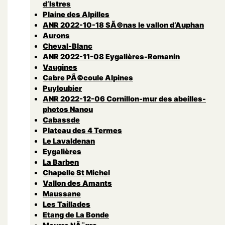
d’Istres
Plaine des Alpilles
ANR 2022-10-18 SÃ©nas le vallon d’Auphan
Aurons
Cheval-Blanc
ANR 2022-11-08 Eygalières-Romanin
Vaugines
Cabre PÃ©coule Alpines
Puyloubier
ANR 2022-12-06 Cornillon-mur des abeilles-
photos Nanou
Cabassde
Plateau des 4 Termes
Le Lavaldenan
Eygalières
La Barben
Chapelle St Michel
Vallon des Amants
Maussane
Les Taillades
Etang de La Bonde