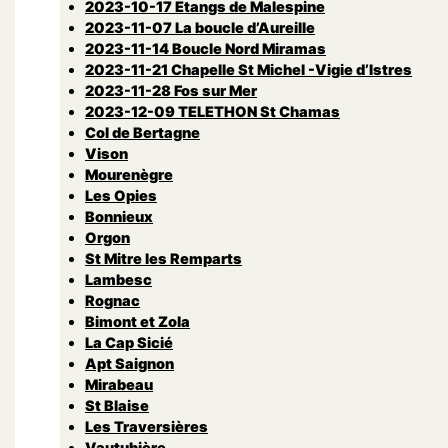
2023-10-17 Etangs de Malespine
2023-11-07 La boucle d’Aureille
2023-11-14 Boucle Nord Miramas
2023-11-21 Chapelle St Michel -Vigie d’Istres
2023-11-28 Fos sur Mer
2023-12-09 TELETHON St Chamas
Col de Bertagne
Vison
Mourenègre
Les Opies
Bonnieux
Orgon
St Mitre les Remparts
Lambesc
Rognac
Bimont et Zola
La Cap Sicié
Apt Saignon
Mirabeau
St Blaise
Les Traversières
Vautubière