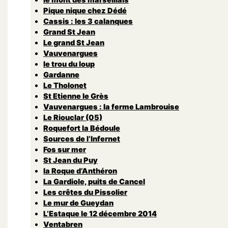
Pique nique chez Dédé
Cassis : les 3 calanques
Grand St Jean
Le grand St Jean
Vauvenargues
le trou du loup
Gardanne
Le Tholonet
St Etienne le Grès
Vauvenargues : la ferme Lambrouise
Le Riouclar (05)
Roquefort la Bédoule
Sources de l’Infernet
Fos sur mer
St Jean du Puy
la Roque d’Anthéron
La Gardiole, puits de Cancel
Les crêtes du Pissolier
Le mur de Gueydan
L’Estaque le 12 décembre 2014
Ventabren