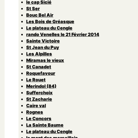
le cap Sicié
St Ser
Bouc Bel Air
Les Bois de Gréasque
Le plateau du Cengle
rando Venelles le 21 Février 2014
Sainte Victoire
St Jean du Puy
Les Alpilles
Miramas le vieux
St Canadet
Roquefavour
Le Rouet
Merindol (84)
Sufferchoix
St Zacharie
Caire val
Rognes
Le Concors
La Sainte Baume
Le plateau du Cengle
le mont des marseillais