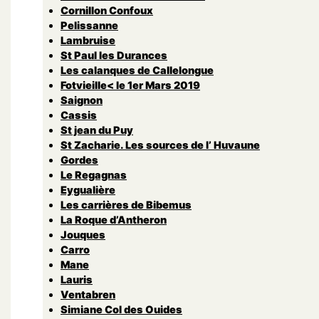
Cornillon Confoux
Pelissanne
Lambruise
St Paul les Durances
Les calanques de Callelongue
Fotvieille< le 1er Mars 2019
Saignon
Cassis
St jean du Puy
St Zacharie. Les sources de l’ Huvaune
Gordes
Le Regagnas
Eygualière
Les carrières de Bibemus
La Roque d’Antheron
Jouques
Carro
Mane
Lauris
Ventabren
Simiane Col des Ouides