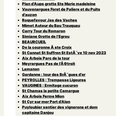
Plan d’Aups grotte Ste Marie madeleine
Vauvenargues Foret de Paliere et du Puits
d’auzon
Roquefavour Jas des Vaches
Mimet Autour du Bau Trauquau
Carry Tour du Romaron
Simiane Grotte de l’Egrou
BEAURCUEIL
De la couronne Ã ste Croix
St Cannat St Suffren St EstÃ¨ve 10 nov 2023
Aix Arbois Parc de la tour
Meyrargues Pas de l’Ã©troit
Lamanon
Gardanne : tour des BrÃ¨gues d’or
PEYROLLES : Trempasse Ligoures
VAUGINES : Ermitage cucuron
St Chamas la petite Camargue
Aix Arbois Ferme Mion
St Cyr sur mer Port d’Alon
Puyloubier sentier des vignerons et dom
capitaine Danjou