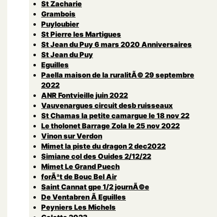
St Zacharie
Grambois
Puyloubier
St Pierre les Martigues
St Jean du Puy 6 mars 2020 Anniversaires
St Jean du Puy
Eguilles
Paella maison de la ruralitÃ© 29 septembre
2022
ANR Fontvieille juin 2022
Vauvenargues circuit desb ruisseaux
St Chamas la petite camargue le 18 nov 22
Le tholonet Barrage Zola le 25 nov 2022
Vinon sur Verdon
Mimet la piste du dragon 2 dec2022
Simiane col des Ouides 2/12/22
Mimet Le Grand Puech
forÃªt de Bouc Bel Air
Saint Cannat gpe 1/2 journÃ©e
De Ventabren Ã Eguilles
Peyniers Les Michels