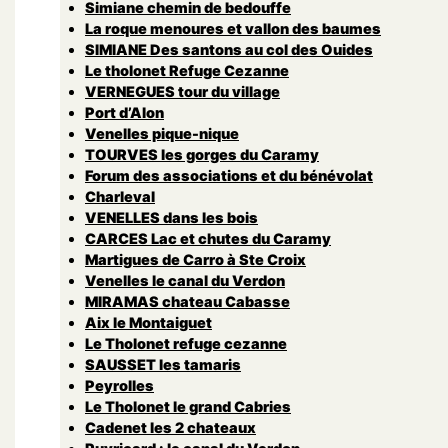
Simiane chemin de bedouffe
La roque menoures et vallon des baumes
SIMIANE Des santons au col des Ouides
Le tholonet Refuge Cezanne
VERNEGUES tour du village
Port d’Alon
Venelles pique-nique
TOURVES les gorges du Caramy
Forum des associations et du bénévolat
Charleval
VENELLES dans les bois
CARCES Lac et chutes du Caramy
Martigues de Carro à Ste Croix
Venelles le canal du Verdon
MIRAMAS chateau Cabasse
Aix le Montaiguet
Le Tholonet refuge cezanne
SAUSSET les tamaris
Peyrolles
Le Tholonet le grand Cabries
Cadenet les 2 chateaux