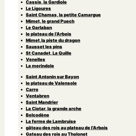
Cassis, la Gardiole
Le Ligoures
Saint Chamas, la petite Camargue
Mimet, le grand Puech
Le Garlaban
le plateau de l’Arbois
Mimet,la piste du dragon
Sausset les pins
St Canadet, La Quille
Venelles
La merindole
Saint Antonin sur Bayon
le plateau de Valensole
Carro
Ventabren
Saint Mandrier
La Ciotar, la grande arche
Belcodène
La ferme de Lambruise
gâteau des rois au plateau de l’Arbois
Gateau des rois au Tholonet