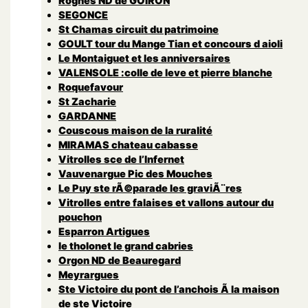
Rognes ND de GOIRON
SEGONCE
St Chamas circuit du patrimoine
GOULT tour du Mange Tian et concours d aioli
Le Montaiguet et les anniversaires
VALENSOLE :colle de leve et pierre blanche
Roquefavour
St Zacharie
GARDANNE
Couscous maison de la ruralité
MIRAMAS chateau cabasse
Vitrolles sce de l’Infernet
Vauvenargue Pic des Mouches
Le Puy ste rÃ©parade les graviÃ¨res
Vitrolles entre falaises et vallons autour du
pouchon
Esparron Artigues
le tholonet le grand cabries
Orgon ND de Beauregard
Meyrargues
Ste Victoire du pont de l’anchois Ã la maison
de ste Victoire