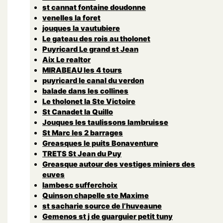
st cannat fontaine doudonne
venelles la foret
jouques la vautubiere
Le gateau des rois au tholonet
Puyricard Le grand st Jean
Aix Le realtor
MIRABEAU les 4 tours
puyricard le canal du verdon
balade dans les collines
Le tholonet la Ste Victoire
St Canadet la Quillo
Jouques les taulissons lambruisse
St Marc les 2 barrages
Greasques le puits Bonaventure
TRETS St Jean du Puy
Greasque autour des vestiges miniers des
euves
lambesc sufferchoix
Quinson chapelle ste Maxime
st sacharie source de l’huveaune
Gemenos st j de guarguier petit tuny