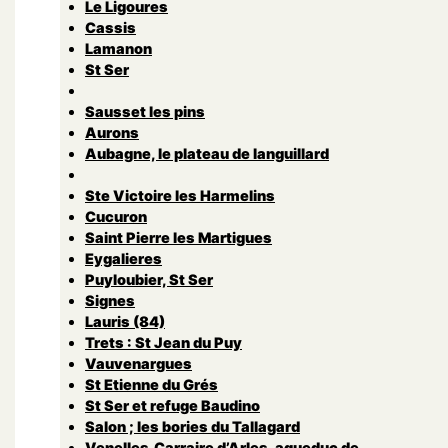
Le Ligoures
Cassis
Lamanon
St Ser
Sausset les pins
Aurons
Aubagne, le plateau de languillard
Ste Victoire les Harmelins
Cucuron
Saint Pierre les Martigues
Eygalieres
Puyloubier, St Ser
Signes
Lauris (84)
Trets : St Jean du Puy
Vauvenargues
St Etienne du Grés
St Ser et refuge Baudino
Salon ; les bories du Tallagard
Venelles,Carraire d’Arles, aqueduc de