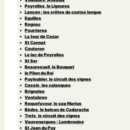
Peyrolles, le Ligoures
Lançon : les crêtes de costes longue
Eguilles
Rognac
Pourrieres
La tour de Cesar
St Cannat
Couteron
Le lac de Peyrolles
St Ser
Beaurecueil, le Bouquet
le Pilon du Roi
Puyloubier, le circuit des vignes
Cassis, les calanques
Brignoles
Ventabren
Roquefavour, le cap Marius
Bèdes, le balcon de Cadarache
Trets, le circuit des vignes
Vauvenargues : Lambrouise
St Jean du Puy