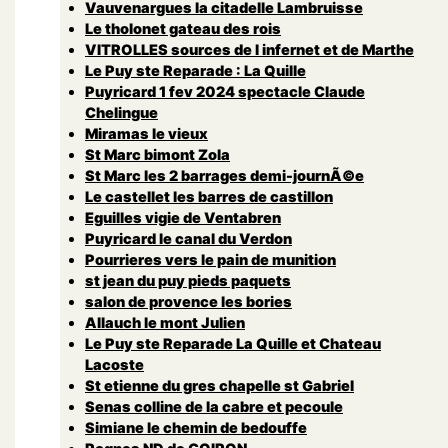
Vauvenargues la citadelle Lambruisse
Le tholonet gateau des rois
VITROLLES sources de l infernet et de Marthe
Le Puy ste Reparade : La Quille
Puyricard 1 fev 2024 spectacle Claude
Chelingue
Miramas le vieux
St Marc bimont Zola
St Marc les 2 barrages demi-journÃ©e
Le castellet les barres de castillon
Eguilles vigie de Ventabren
Puyricard le canal du Verdon
Pourrieres vers le pain de munition
st jean du puy pieds paquets
salon de provence les bories
Allauch le mont Julien
Le Puy ste Reparade La Quille et Chateau
Lacoste
St etienne du gres chapelle st Gabriel
Senas colline de la cabre et pecoule
Simiane le chemin de bedouffe