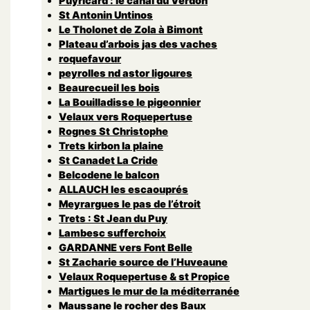
Puyricard : le canal du Verdon
St Antonin Untinos
Le Tholonet de Zola à Bimont
Plateau d’arbois jas des vaches
roquefavour
peyrolles nd astor ligoures
Beaurecueil les bois
La Bouilladisse le pigeonnier
Velaux vers Roquepertuse
Rognes St Christophe
Trets kirbon la plaine
St Canadet La Cride
Belcodene le balcon
ALLAUCH les escaouprés
Meyrargues le pas de l’étroit
Trets : St Jean du Puy
Lambesc sufferchoix
GARDANNE vers Font Belle
St Zacharie source de l’Huveaune
Velaux Roquepertuse & st Propice
Martigues le mur de la méditerranée
Maussane le rocher des Baux