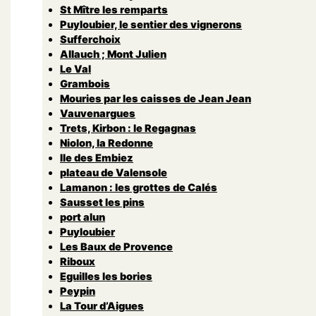
St Mître les remparts
Puyloubier, le sentier des vignerons
Sufferchoix
Allauch ; Mont Julien
Le Val
Grambois
Mouries par les caisses de Jean Jean
Vauvenargues
Trets, Kirbon : le Regagnas
Niolon, la Redonne
Ile des Embiez
plateau de Valensole
Lamanon : les grottes de Calés
Sausset les pins
port alun
Puyloubier
Les Baux de Provence
Riboux
Eguilles les bories
Peypin
La Tour d’Aigues