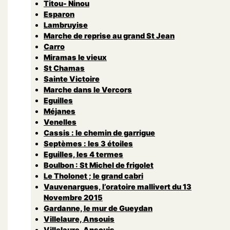
Titou- Ninou
Esparon
Lambruyise
Marche de reprise au grand St Jean
Carro
Miramas le vieux
St Chamas
Sainte Victoire
Marche dans le Vercors
Eguilles
Méjanes
Venelles
Cassis : le chemin de garrigue
Septèmes : les 3 étoiles
Eguilles, les 4 termes
Boulbon : St Michel de frigolet
Le Tholonet ; le grand cabri
Vauvenargues, l’oratoire mallivert du 13
Novembre 2015
Gardanne, le mur de Gueydan
Villelaure, Ansouis
Villelaure, Ansouis