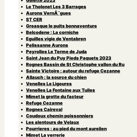
Galette 2023
Le Tholonet Les 3 Barrages
Aurons VernÃ¨gues
ST CER
Greasque le puits bonnaventure
Belcodene : La corniche
Eguilles vigie de Ventabren
Pelissanne Aurons
Peyrolles Le Terme de Juda
Saint Jean du Puy Pieds Paquets 2023
Rognes Bassin de St Christophe vallon du Ru
Sainte Victoire : autour du refuge Cezanne
Allauch : la source du chien
Venelles Le Ligoures
Venelles La Fontaine aux Tuiles
Mimet la grotte du facteur
Refuge Cezanne
Rognes Caireval
Coudoux chemin poissonniers
Les alentours de Velaux
Pourrieres : au pied du mont aurelien
Mimet La verrerie