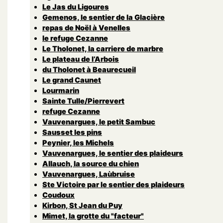
Le Jas du Ligoures
Gemenos, le sentier de la Glacière
repas de Noël à Venelles
le refuge Cezanne
Le Tholonet, la carriere de marbre
Le plateau de l’Arbois
du Tholonet à Beaurecueil
Le grand Caunet
Lourmarin
Sainte Tulle/Pierrevert
refuge Cezanne
Vauvenargues, le petit Sambuc
Sausset les pins
Peynier, les Michels
Vauvenargues, le sentier des plaideurs
Allauch, la source du chien
Vauvenargues, Laùbruise
Ste Victoire par le sentier des plaideurs
Coudoux
Kirbon, St Jean du Puy
Mimet, la grotte du "facteur"