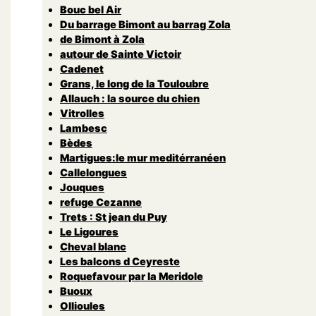
Bouc bel Air
Du barrage Bimont au barrag Zola
de Bimont à Zola
autour de Sainte Victoir
Cadenet
Grans, le long de la Touloubre
Allauch : la source du chien
Vitrolles
Lambesc
Bèdes
Martigues:le mur meditérranéen
Callelongues
Jouques
refuge Cezanne
Trets : St jean du Puy
Le Ligoures
Cheval blanc
Les balcons d Ceyreste
Roquefavour par la Meridole
Buoux
Ollioules