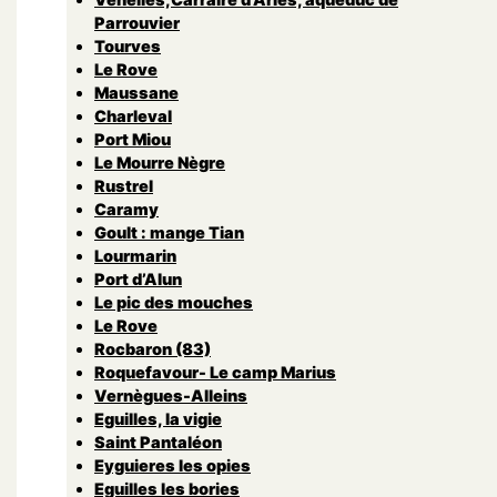
Parrouvier
Tourves
Le Rove
Maussane
Charleval
Port Miou
Le Mourre Nègre
Rustrel
Caramy
Goult : mange Tian
Lourmarin
Port d’Alun
Le pic des mouches
Le Rove
Rocbaron (83)
Roquefavour- Le camp Marius
Vernègues-Alleins
Eguilles, la vigie
Saint Pantaléon
Eyguieres les opies
Eguilles les bories