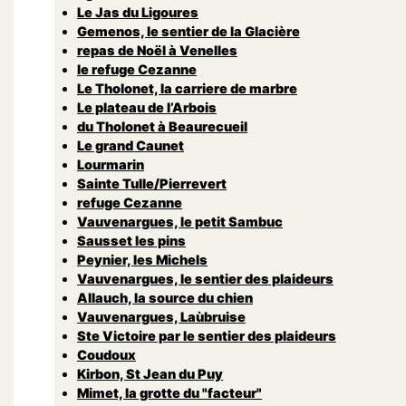
Le Jas du Ligoures
Gemenos, le sentier de la Glacière
repas de Noël à Venelles
le refuge Cezanne
Le Tholonet, la carriere de marbre
Le plateau de l’Arbois
du Tholonet à Beaurecueil
Le grand Caunet
Lourmarin
Sainte Tulle/Pierrevert
refuge Cezanne
Vauvenargues, le petit Sambuc
Sausset les pins
Peynier, les Michels
Vauvenargues, le sentier des plaideurs
Allauch, la source du chien
Vauvenargues, Laùbruise
Ste Victoire par le sentier des plaideurs
Coudoux
Kirbon, St Jean du Puy
Mimet, la grotte du "facteur"