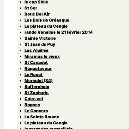
le cap Sicié
St Ser
Bouc Bel Air
Les Bois de Gréasque
Le plateau du Cengle
rando Venelles le 21 Février 2014
Sainte Victoire
St Jean du Puy
Les Alpilles
Miramas le vieux
St Canadet
Roquefavour
Le Rouet
Merindol (84)
Sufferchoix
St Zacharie
Caire val
Rognes
Le Concors
La Sainte Baume
Le plateau du Cengle
le mont des marseillais