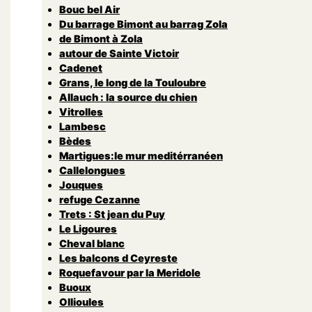
Bouc bel Air
Du barrage Bimont au barrag Zola
de Bimont à Zola
autour de Sainte Victoir
Cadenet
Grans, le long de la Touloubre
Allauch : la source du chien
Vitrolles
Lambesc
Bèdes
Martigues:le mur meditérranéen
Callelongues
Jouques
refuge Cezanne
Trets : St jean du Puy
Le Ligoures
Cheval blanc
Les balcons d Ceyreste
Roquefavour par la Meridole
Buoux
Ollioules