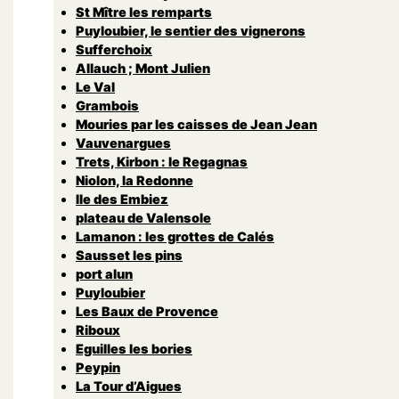
St Mître les remparts
Puyloubier, le sentier des vignerons
Sufferchoix
Allauch ; Mont Julien
Le Val
Grambois
Mouries par les caisses de Jean Jean
Vauvenargues
Trets, Kirbon : le Regagnas
Niolon, la Redonne
Ile des Embiez
plateau de Valensole
Lamanon : les grottes de Calés
Sausset les pins
port alun
Puyloubier
Les Baux de Provence
Riboux
Eguilles les bories
Peypin
La Tour d’Aigues