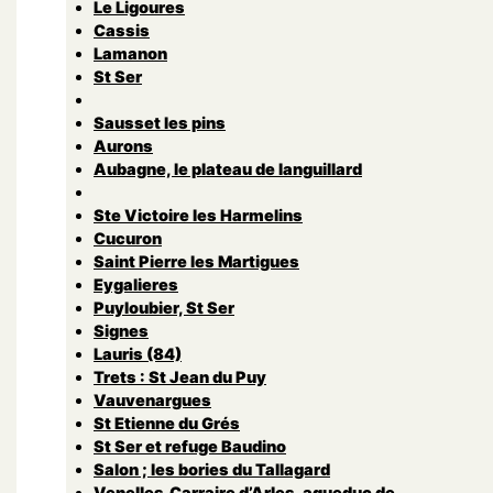
Le Ligoures
Cassis
Lamanon
St Ser
Sausset les pins
Aurons
Aubagne, le plateau de languillard
Ste Victoire les Harmelins
Cucuron
Saint Pierre les Martigues
Eygalieres
Puyloubier, St Ser
Signes
Lauris (84)
Trets : St Jean du Puy
Vauvenargues
St Etienne du Grés
St Ser et refuge Baudino
Salon ; les bories du Tallagard
Venelles,Carraire d’Arles, aqueduc de