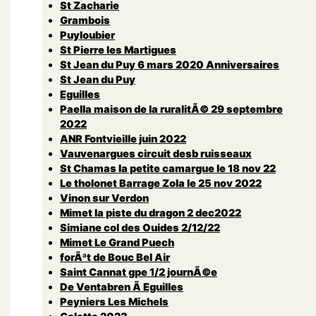
St Zacharie
Grambois
Puyloubier
St Pierre les Martigues
St Jean du Puy 6 mars 2020 Anniversaires
St Jean du Puy
Eguilles
Paella maison de la ruralitÃ© 29 septembre
2022
ANR Fontvieille juin 2022
Vauvenargues circuit desb ruisseaux
St Chamas la petite camargue le 18 nov 22
Le tholonet Barrage Zola le 25 nov 2022
Vinon sur Verdon
Mimet la piste du dragon 2 dec2022
Simiane col des Ouides 2/12/22
Mimet Le Grand Puech
forÃªt de Bouc Bel Air
Saint Cannat gpe 1/2 journÃ©e
De Ventabren Ã Eguilles
Peyniers Les Michels