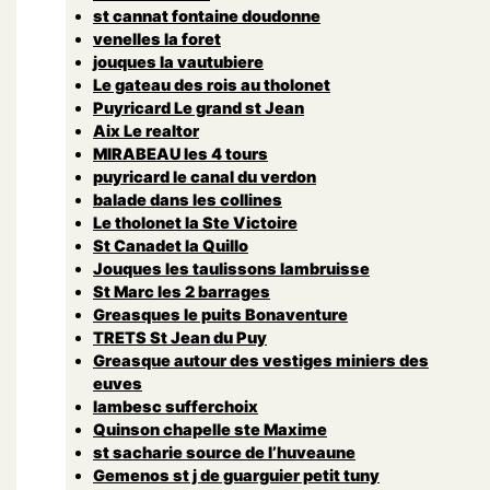
st cannat fontaine doudonne
venelles la foret
jouques la vautubiere
Le gateau des rois au tholonet
Puyricard Le grand st Jean
Aix Le realtor
MIRABEAU les 4 tours
puyricard le canal du verdon
balade dans les collines
Le tholonet la Ste Victoire
St Canadet la Quillo
Jouques les taulissons lambruisse
St Marc les 2 barrages
Greasques le puits Bonaventure
TRETS St Jean du Puy
Greasque autour des vestiges miniers des
euves
lambesc sufferchoix
Quinson chapelle ste Maxime
st sacharie source de l’huveaune
Gemenos st j de guarguier petit tuny