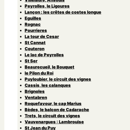
Peyrolles, le Ligoures
Lançon : les crêtes de costes longue
Eguilles
Rognac
Pourrieres
La tour de Cesar
St Cannat
Couteron
Le lac de Peyrolles
St Ser
Beaurecueil, le Bouquet
le Pilon du Roi
Puyloubier, le circuit des vignes
Cassis, les calanques
Brignoles
Ventabren
Roquefavour, le cap Marius
Bèdes, le balcon de Cadarache
Trets, le circuit des vignes
Vauvenargues : Lambrouise
St Jean du Puy