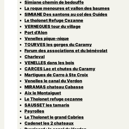
Simiane chemin de bedouffe
La roque menoures et vallon des baumes
SIMIANE Des santons au col des Ouides
Le tholonet Refuge Cezanne
VERNEGUES tour du village
Port d’Alon
Venelles pique-nique
TOURVES les gorges du Caramy
Forum des associations et du bénévolat
Charleval
VENELLES dans les bois
CARCES Lac et chutes du Caramy
Martigues de Carro à Ste Croix
Venelles le canal du Verdon
MIRAMAS chateau Cabasse
Aix le Montaiguet
Le Tholonet refuge cezanne
SAUSSET les tamaris
Peyrolles
Le Tholonet le grand Cabries
Cadenet les 2 chateaux