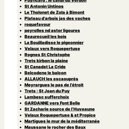
Puyricard : le canal du Verdon
St Antonin Untinos
Le Tholonet de Zola à Bimont
Plateau d’arbois jas des vaches
roquefavour
peyrolles nd astor ligoures
Beaurecueil les bois
La Bouilladisse le pigeonnier
Velaux vers Roquepertuse
Rognes St Christophe
Trets kirbon la plaine
St Canadet La Cride
Belcodene le balcon
ALLAUCH les escaouprés
Meyrargues le pas de l’étroit
Trets : St Jean du Puy
Lambesc sufferchoix
GARDANNE vers Font Belle
St Zacharie source de l’Huveaune
Velaux Roquepertuse & st Propice
Martigues le mur de la méditerranée
Maussane le rocher des Baux