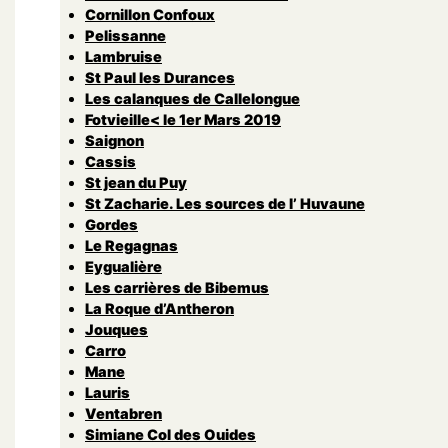
Cornillon Confoux
Pelissanne
Lambruise
St Paul les Durances
Les calanques de Callelongue
Fotvieille< le 1er Mars 2019
Saignon
Cassis
St jean du Puy
St Zacharie. Les sources de l’ Huvaune
Gordes
Le Regagnas
Eygualière
Les carrières de Bibemus
La Roque d’Antheron
Jouques
Carro
Mane
Lauris
Ventabren
Simiane Col des Ouides