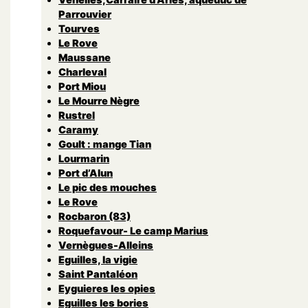
Parrouvier
Tourves
Le Rove
Maussane
Charleval
Port Miou
Le Mourre Nègre
Rustrel
Caramy
Goult : mange Tian
Lourmarin
Port d’Alun
Le pic des mouches
Le Rove
Rocbaron (83)
Roquefavour- Le camp Marius
Vernègues-Alleins
Eguilles, la vigie
Saint Pantaléon
Eyguieres les opies
Eguilles les bories