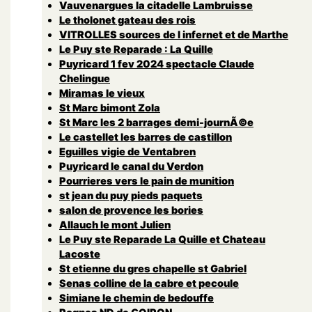
Vauvenargues la citadelle Lambruisse
Le tholonet gateau des rois
VITROLLES sources de l infernet et de Marthe
Le Puy ste Reparade : La Quille
Puyricard 1 fev 2024 spectacle Claude
Chelingue
Miramas le vieux
St Marc bimont Zola
St Marc les 2 barrages demi-journÃ©e
Le castellet les barres de castillon
Eguilles vigie de Ventabren
Puyricard le canal du Verdon
Pourrieres vers le pain de munition
st jean du puy pieds paquets
salon de provence les bories
Allauch le mont Julien
Le Puy ste Reparade La Quille et Chateau
Lacoste
St etienne du gres chapelle st Gabriel
Senas colline de la cabre et pecoule
Simiane le chemin de bedouffe