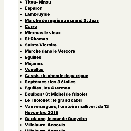
Titou- Ninou
Esparon
Lambruyise
Marche de reprise au grand St Jean
Carro
Miramas le vieux
St Chamas
Sainte Victoire
Marche dans le Vercors
Eguilles
Méjanes
Venelles
Cassis : le chemin de garrigue
Septèmes : les 3 étoiles
Eguilles, les 4 termes
Boulbon : St Michel de frigolet
Le Tholonet ; le grand cabri
Vauvenargues, l’oratoire mallivert du 13
Novembre 2015
Gardanne, le mur de Gueydan
Villelaure, Ansouis
Villelaure, Ansouis