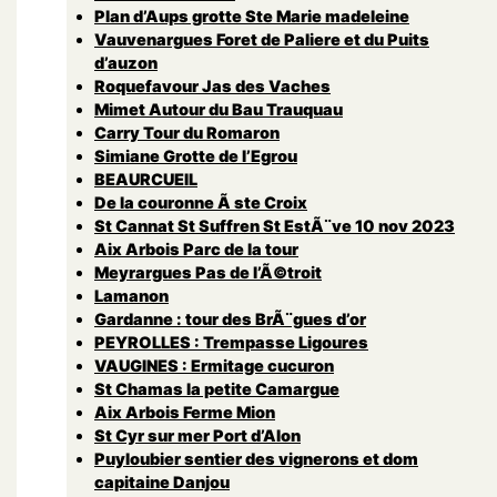
Plan d’Aups grotte Ste Marie madeleine
Vauvenargues Foret de Paliere et du Puits
d’auzon
Roquefavour Jas des Vaches
Mimet Autour du Bau Trauquau
Carry Tour du Romaron
Simiane Grotte de l’Egrou
BEAURCUEIL
De la couronne Ã ste Croix
St Cannat St Suffren St EstÃ¨ve 10 nov 2023
Aix Arbois Parc de la tour
Meyrargues Pas de l’Ã©troit
Lamanon
Gardanne : tour des BrÃ¨gues d’or
PEYROLLES : Trempasse Ligoures
VAUGINES : Ermitage cucuron
St Chamas la petite Camargue
Aix Arbois Ferme Mion
St Cyr sur mer Port d’Alon
Puyloubier sentier des vignerons et dom
capitaine Danjou