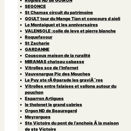
Rognes ND de GOIRON
SEGONCE
St Chamas circuit du patrimoine
GOULT tour du Mange Tian et concours d aioli
Le Montaiguet et les anniversaires
VALENSOLE :colle de leve et pierre blanche
Roquefavour
St Zacharie
GARDANNE
Couscous maison de la ruralité
MIRAMAS chateau cabasse
Vitrolles sce de l’Infernet
Vauvenargue Pic des Mouches
Le Puy ste rÃ©parade les graviÃ¨res
Vitrolles entre falaises et vallons autour du
pouchon
Esparron Artigues
le tholonet le grand cabries
Orgon ND de Beauregard
Meyrargues
Ste Victoire du pont de l’anchois Ã la maison
de ste Victoire