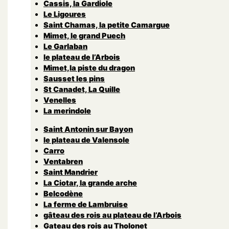
Cassis, la Gardiole
Le Ligoures
Saint Chamas, la petite Camargue
Mimet, le grand Puech
Le Garlaban
le plateau de l’Arbois
Mimet,la piste du dragon
Sausset les pins
St Canadet, La Quille
Venelles
La merindole
Saint Antonin sur Bayon
le plateau de Valensole
Carro
Ventabren
Saint Mandrier
La Ciotar, la grande arche
Belcodène
La ferme de Lambruise
gâteau des rois au plateau de l’Arbois
Gateau des rois au Tholonet