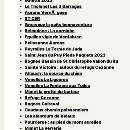
Galette 2023
Le Tholonet Les 3 Barrages
Aurons VernÃ¨gues
ST CER
Greasque le puits bonnaventure
Belcodene : La corniche
Eguilles vigie de Ventabren
Pelissanne Aurons
Peyrolles Le Terme de Juda
Saint Jean du Puy Pieds Paquets 2023
Rognes Bassin de St Christophe vallon du Ru
Sainte Victoire : autour du refuge Cezanne
Allauch : la source du chien
Venelles Le Ligoures
Venelles La Fontaine aux Tuiles
Mimet la grotte du facteur
Refuge Cezanne
Rognes Caireval
Coudoux chemin poissonniers
Les alentours de Velaux
Pourrieres : au pied du mont aurelien
Mimet La verrerie