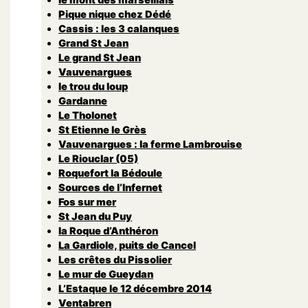
Pique nique chez Dédé
Cassis : les 3 calanques
Grand St Jean
Le grand St Jean
Vauvenargues
le trou du loup
Gardanne
Le Tholonet
St Etienne le Grès
Vauvenargues : la ferme Lambrouise
Le Riouclar (05)
Roquefort la Bédoule
Sources de l’Infernet
Fos sur mer
St Jean du Puy
la Roque d’Anthéron
La Gardiole, puits de Cancel
Les crêtes du Pissolier
Le mur de Gueydan
L’Estaque le 12 décembre 2014
Ventabren