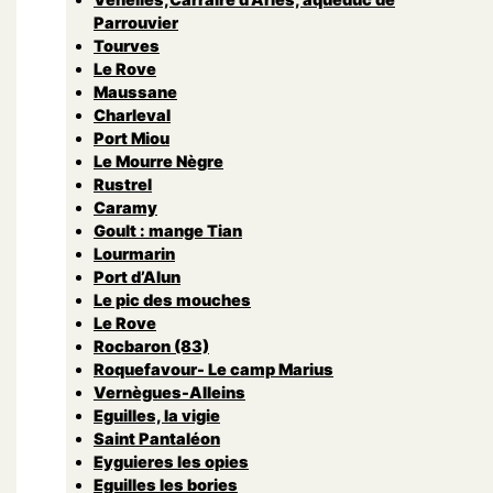
Parrouvier
Tourves
Le Rove
Maussane
Charleval
Port Miou
Le Mourre Nègre
Rustrel
Caramy
Goult : mange Tian
Lourmarin
Port d’Alun
Le pic des mouches
Le Rove
Rocbaron (83)
Roquefavour- Le camp Marius
Vernègues-Alleins
Eguilles, la vigie
Saint Pantaléon
Eyguieres les opies
Eguilles les bories