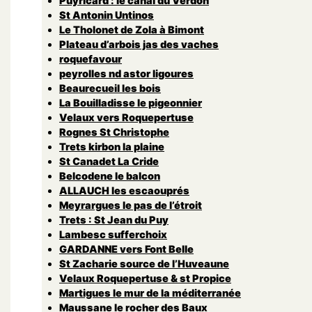
Puyricard : le canal du Verdon
St Antonin Untinos
Le Tholonet de Zola à Bimont
Plateau d’arbois jas des vaches
roquefavour
peyrolles nd astor ligoures
Beaurecueil les bois
La Bouilladisse le pigeonnier
Velaux vers Roquepertuse
Rognes St Christophe
Trets kirbon la plaine
St Canadet La Cride
Belcodene le balcon
ALLAUCH les escaouprés
Meyrargues le pas de l’étroit
Trets : St Jean du Puy
Lambesc sufferchoix
GARDANNE vers Font Belle
St Zacharie source de l’Huveaune
Velaux Roquepertuse & st Propice
Martigues le mur de la méditerranée
Maussane le rocher des Baux