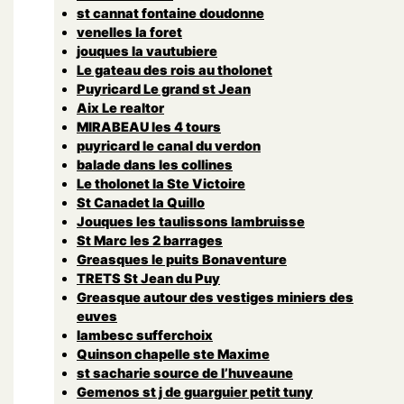
st cannat fontaine doudonne
venelles la foret
jouques la vautubiere
Le gateau des rois au tholonet
Puyricard Le grand st Jean
Aix Le realtor
MIRABEAU les 4 tours
puyricard le canal du verdon
balade dans les collines
Le tholonet la Ste Victoire
St Canadet la Quillo
Jouques les taulissons lambruisse
St Marc les 2 barrages
Greasques le puits Bonaventure
TRETS St Jean du Puy
Greasque autour des vestiges miniers des
euves
lambesc sufferchoix
Quinson chapelle ste Maxime
st sacharie source de l’huveaune
Gemenos st j de guarguier petit tuny