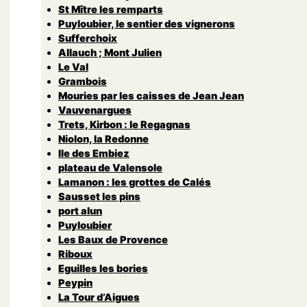
St Mître les remparts
Puyloubier, le sentier des vignerons
Sufferchoix
Allauch ; Mont Julien
Le Val
Grambois
Mouries par les caisses de Jean Jean
Vauvenargues
Trets, Kirbon : le Regagnas
Niolon, la Redonne
Ile des Embiez
plateau de Valensole
Lamanon : les grottes de Calés
Sausset les pins
port alun
Puyloubier
Les Baux de Provence
Riboux
Eguilles les bories
Peypin
La Tour d’Aigues