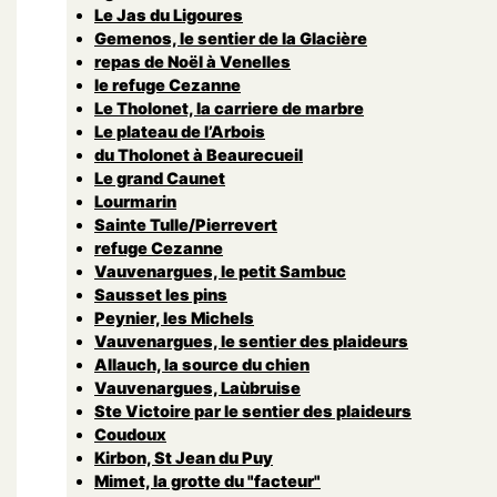
Le Jas du Ligoures
Gemenos, le sentier de la Glacière
repas de Noël à Venelles
le refuge Cezanne
Le Tholonet, la carriere de marbre
Le plateau de l’Arbois
du Tholonet à Beaurecueil
Le grand Caunet
Lourmarin
Sainte Tulle/Pierrevert
refuge Cezanne
Vauvenargues, le petit Sambuc
Sausset les pins
Peynier, les Michels
Vauvenargues, le sentier des plaideurs
Allauch, la source du chien
Vauvenargues, Laùbruise
Ste Victoire par le sentier des plaideurs
Coudoux
Kirbon, St Jean du Puy
Mimet, la grotte du "facteur"