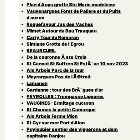
Plan d’Aups grotte Ste Marie madeleine
Vauvenargues Foret de Paliere et du Puits
d’auzon
Roquefavour Jas des Vaches
Mimet Autour du Bau Trauquau
Carry Tour du Romaron
Simiane Grotte de l’Egrou
BEAURCUEIL
De la couronne Ã ste Croix
St Cannat St Suffren St EstÃ¨ve 10 nov 2023
Aix Arbois Parc de la tour
Meyrargues Pas de l’Ã©troit
Lamanon
Gardanne : tour des BrÃ¨gues d’or
PEYROLLES : Trempasse Ligoures
VAUGINES : Ermitage cucuron
St Chamas la petite Camargue
Aix Arbois Ferme Mion
St Cyr sur mer Port d’Alon
Puyloubier sentier des vignerons et dom
capitaine Danjou