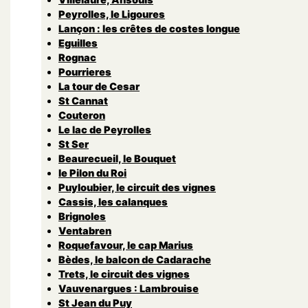
Peyrolles, le Ligoures
Lançon : les crêtes de costes longue
Eguilles
Rognac
Pourrieres
La tour de Cesar
St Cannat
Couteron
Le lac de Peyrolles
St Ser
Beaurecueil, le Bouquet
le Pilon du Roi
Puyloubier, le circuit des vignes
Cassis, les calanques
Brignoles
Ventabren
Roquefavour, le cap Marius
Bèdes, le balcon de Cadarache
Trets, le circuit des vignes
Vauvenargues : Lambrouise
St Jean du Puy