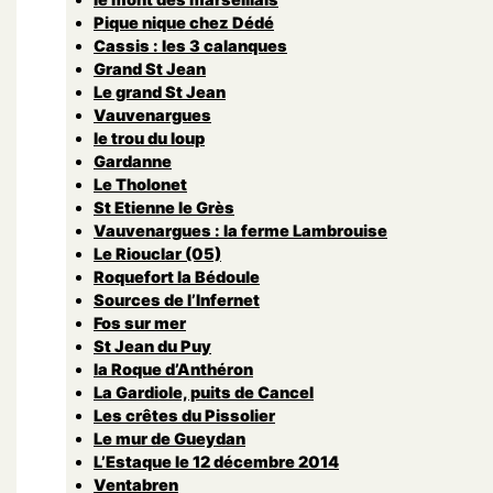
Pique nique chez Dédé
Cassis : les 3 calanques
Grand St Jean
Le grand St Jean
Vauvenargues
le trou du loup
Gardanne
Le Tholonet
St Etienne le Grès
Vauvenargues : la ferme Lambrouise
Le Riouclar (05)
Roquefort la Bédoule
Sources de l’Infernet
Fos sur mer
St Jean du Puy
la Roque d’Anthéron
La Gardiole, puits de Cancel
Les crêtes du Pissolier
Le mur de Gueydan
L’Estaque le 12 décembre 2014
Ventabren