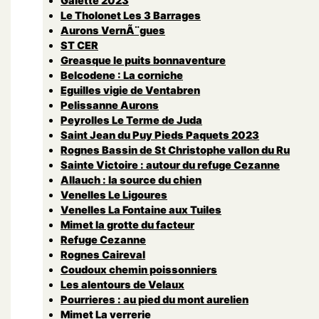
Galette 2023
Le Tholonet Les 3 Barrages
Aurons VernÃ¨gues
ST CER
Greasque le puits bonnaventure
Belcodene : La corniche
Eguilles vigie de Ventabren
Pelissanne Aurons
Peyrolles Le Terme de Juda
Saint Jean du Puy Pieds Paquets 2023
Rognes Bassin de St Christophe vallon du Ru
Sainte Victoire : autour du refuge Cezanne
Allauch : la source du chien
Venelles Le Ligoures
Venelles La Fontaine aux Tuiles
Mimet la grotte du facteur
Refuge Cezanne
Rognes Caireval
Coudoux chemin poissonniers
Les alentours de Velaux
Pourrieres : au pied du mont aurelien
Mimet La verrerie