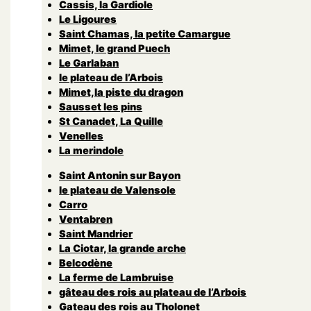
Cassis, la Gardiole
Le Ligoures
Saint Chamas, la petite Camargue
Mimet, le grand Puech
Le Garlaban
le plateau de l’Arbois
Mimet,la piste du dragon
Sausset les pins
St Canadet, La Quille
Venelles
La merindole
Saint Antonin sur Bayon
le plateau de Valensole
Carro
Ventabren
Saint Mandrier
La Ciotar, la grande arche
Belcodène
La ferme de Lambruise
gâteau des rois au plateau de l’Arbois
Gateau des rois au Tholonet