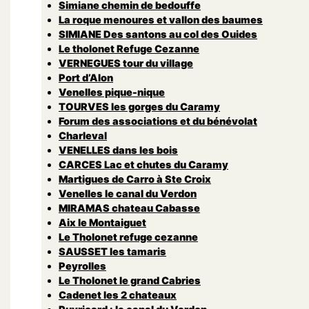
Simiane chemin de bedouffe
La roque menoures et vallon des baumes
SIMIANE Des santons au col des Ouides
Le tholonet Refuge Cezanne
VERNEGUES tour du village
Port d’Alon
Venelles pique-nique
TOURVES les gorges du Caramy
Forum des associations et du bénévolat
Charleval
VENELLES dans les bois
CARCES Lac et chutes du Caramy
Martigues de Carro à Ste Croix
Venelles le canal du Verdon
MIRAMAS chateau Cabasse
Aix le Montaiguet
Le Tholonet refuge cezanne
SAUSSET les tamaris
Peyrolles
Le Tholonet le grand Cabries
Cadenet les 2 chateaux