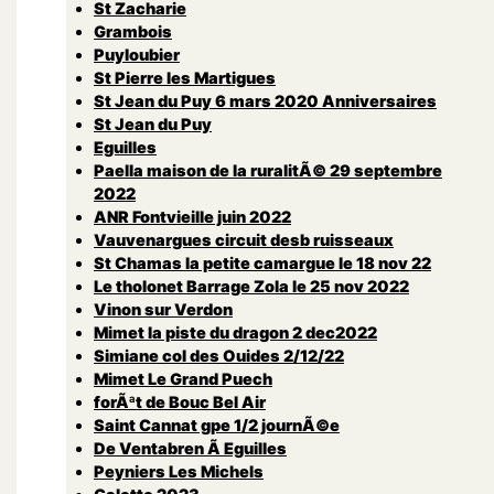
St Zacharie
Grambois
Puyloubier
St Pierre les Martigues
St Jean du Puy 6 mars 2020 Anniversaires
St Jean du Puy
Eguilles
Paella maison de la ruralitÃ© 29 septembre
2022
ANR Fontvieille juin 2022
Vauvenargues circuit desb ruisseaux
St Chamas la petite camargue le 18 nov 22
Le tholonet Barrage Zola le 25 nov 2022
Vinon sur Verdon
Mimet la piste du dragon 2 dec2022
Simiane col des Ouides 2/12/22
Mimet Le Grand Puech
forÃªt de Bouc Bel Air
Saint Cannat gpe 1/2 journÃ©e
De Ventabren Ã Eguilles
Peyniers Les Michels