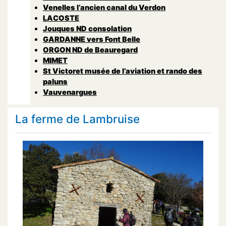
Venelles l’ancien canal du Verdon
LACOSTE
Jouques ND consolation
GARDANNE vers Font Belle
ORGON ND de Beauregard
MIMET
St Victoret musée de l’aviation et rando des
paluns
Vauvenargues
La ferme de Lambruise