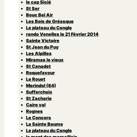
le cap Sicié
St Ser
Bouc Bel Air
Les Bois de Gréasque
Le plateau du Cengle
rando Venelles le 21 Février 2014
Sainte Victoire
St Jean du Puy
Les Alpilles
Miramas le vieux
St Canadet
Roquefavour
Le Rouet
Merindol (84)
Sufferchoix
St Zacharie
Caire val
Rognes
Le Concors
La Sainte Baume
Le plateau du Cengle
le mont des marseillais