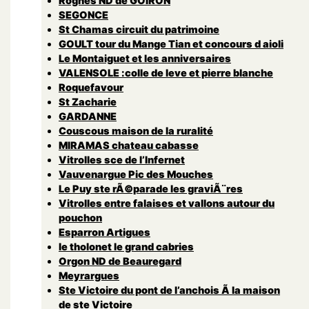
Rognes ND de GOIRON
SEGONCE
St Chamas circuit du patrimoine
GOULT tour du Mange Tian et concours d aioli
Le Montaiguet et les anniversaires
VALENSOLE :colle de leve et pierre blanche
Roquefavour
St Zacharie
GARDANNE
Couscous maison de la ruralité
MIRAMAS chateau cabasse
Vitrolles sce de l’Infernet
Vauvenargue Pic des Mouches
Le Puy ste rÃ©parade les graviÃ¨res
Vitrolles entre falaises et vallons autour du
pouchon
Esparron Artigues
le tholonet le grand cabries
Orgon ND de Beauregard
Meyrargues
Ste Victoire du pont de l’anchois Ã la maison
de ste Victoire