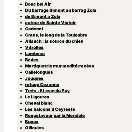
Bouc bel Air
Du barrage Bimont au barrag Zola
de Bimont à Zola
autour de Sainte Victoir
Cadenet
Grans, le long de la Touloubre
Allauch : la source du chien
Vitrolles
Lambesc
Bèdes
Martigues:le mur meditérranéen
Callelongues
Jouques
refuge Cezanne
Trets : St jean du Puy
Le Ligoures
Cheval blanc
Les balcons d Ceyreste
Roquefavour par la Meridole
Buoux
Ollioules