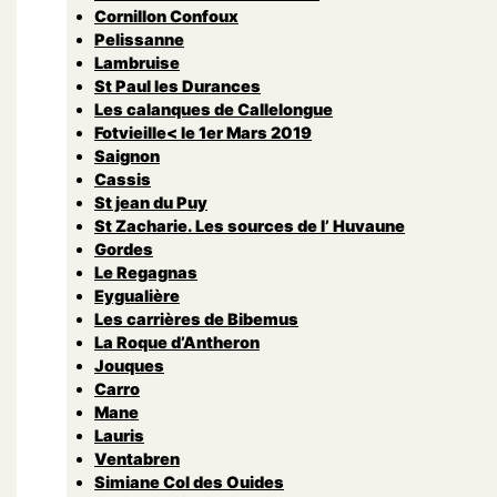
Cornillon Confoux
Pelissanne
Lambruise
St Paul les Durances
Les calanques de Callelongue
Fotvieille< le 1er Mars 2019
Saignon
Cassis
St jean du Puy
St Zacharie. Les sources de l’ Huvaune
Gordes
Le Regagnas
Eygualière
Les carrières de Bibemus
La Roque d’Antheron
Jouques
Carro
Mane
Lauris
Ventabren
Simiane Col des Ouides