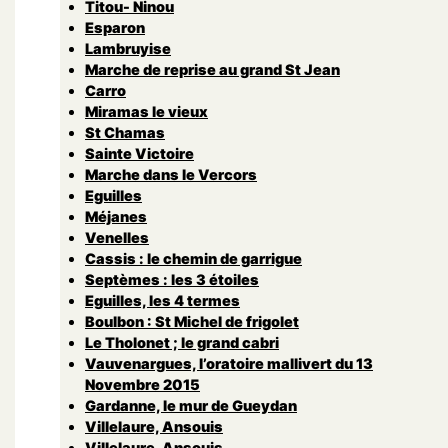
Titou- Ninou
Esparon
Lambruyise
Marche de reprise au grand St Jean
Carro
Miramas le vieux
St Chamas
Sainte Victoire
Marche dans le Vercors
Eguilles
Méjanes
Venelles
Cassis : le chemin de garrigue
Septèmes : les 3 étoiles
Eguilles, les 4 termes
Boulbon : St Michel de frigolet
Le Tholonet ; le grand cabri
Vauvenargues, l’oratoire mallivert du 13
Novembre 2015
Gardanne, le mur de Gueydan
Villelaure, Ansouis
Villelaure, Ansouis