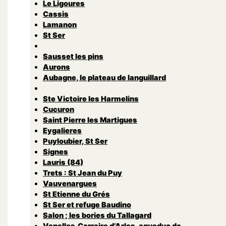
Le Ligoures
Cassis
Lamanon
St Ser
Sausset les pins
Aurons
Aubagne, le plateau de languillard
Ste Victoire les Harmelins
Cucuron
Saint Pierre les Martigues
Eygalieres
Puyloubier, St Ser
Signes
Lauris (84)
Trets : St Jean du Puy
Vauvenargues
St Etienne du Grés
St Ser et refuge Baudino
Salon ; les bories du Tallagard
Venelles,Carraire d’Arles, aqueduc de