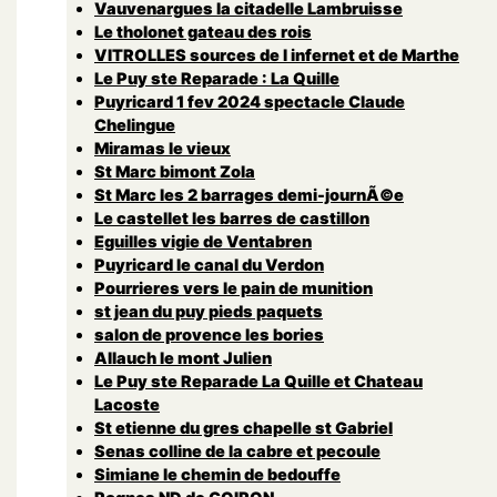
Vauvenargues la citadelle Lambruisse
Le tholonet gateau des rois
VITROLLES sources de l infernet et de Marthe
Le Puy ste Reparade : La Quille
Puyricard 1 fev 2024 spectacle Claude
Chelingue
Miramas le vieux
St Marc bimont Zola
St Marc les 2 barrages demi-journÃ©e
Le castellet les barres de castillon
Eguilles vigie de Ventabren
Puyricard le canal du Verdon
Pourrieres vers le pain de munition
st jean du puy pieds paquets
salon de provence les bories
Allauch le mont Julien
Le Puy ste Reparade La Quille et Chateau
Lacoste
St etienne du gres chapelle st Gabriel
Senas colline de la cabre et pecoule
Simiane le chemin de bedouffe