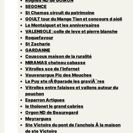
Rognes ND de GOIRON
SEGONCE
St Chamas circuit du patrimoine
GOULT tour du Mange Tian et concours d aioli
Le Montaiguet et les anniversaires
VALENSOLE :colle de leve et pierre blanche
Roquefavour
St Zacharie
GARDANNE
Couscous maison de la ruralité
MIRAMAS chateau cabasse
Vitrolles sce de l’Infernet
Vauvenargue Pic des Mouches
Le Puy ste rÃ©parade les graviÃ¨res
Vitrolles entre falaises et vallons autour du
pouchon
Esparron Artigues
le tholonet le grand cabries
Orgon ND de Beauregard
Meyrargues
Ste Victoire du pont de l’anchois Ã la maison
de ste Victoire