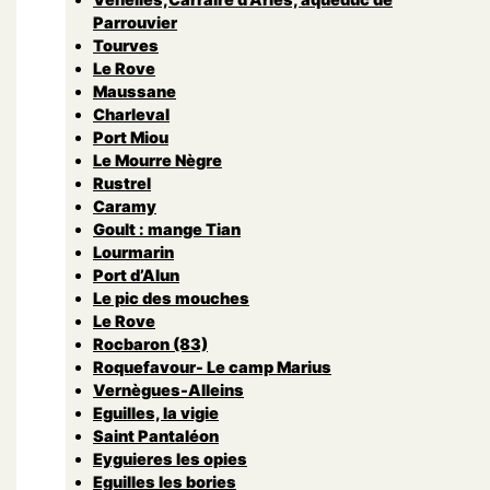
Parrouvier
Tourves
Le Rove
Maussane
Charleval
Port Miou
Le Mourre Nègre
Rustrel
Caramy
Goult : mange Tian
Lourmarin
Port d’Alun
Le pic des mouches
Le Rove
Rocbaron (83)
Roquefavour- Le camp Marius
Vernègues-Alleins
Eguilles, la vigie
Saint Pantaléon
Eyguieres les opies
Eguilles les bories