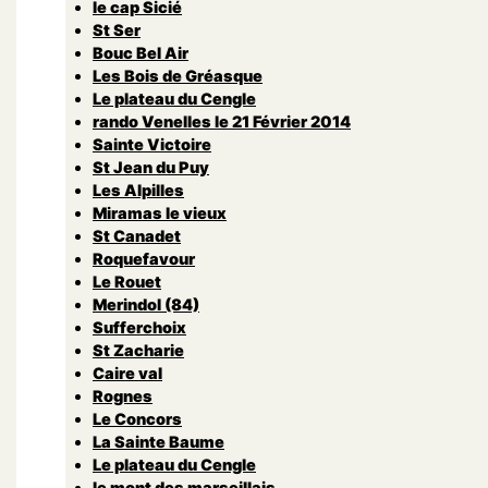
le cap Sicié
St Ser
Bouc Bel Air
Les Bois de Gréasque
Le plateau du Cengle
rando Venelles le 21 Février 2014
Sainte Victoire
St Jean du Puy
Les Alpilles
Miramas le vieux
St Canadet
Roquefavour
Le Rouet
Merindol (84)
Sufferchoix
St Zacharie
Caire val
Rognes
Le Concors
La Sainte Baume
Le plateau du Cengle
le mont des marseillais