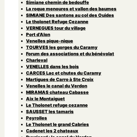
Simiane chemin de bedouffe
La roque menoures et vallon des baumes
SIMIANE Des santons au col des Ouides
Le tholonet Refuge Cezanne
VERNEGUES tour du village
Port d’Alon
Venelles pique-nique
TOURVES les gorges du Caramy
Forum des associations et du bénévolat
Charleval
VENELLES dans les bois
CARCES Lac et chutes du Caramy
Martigues de Carro à Ste Croix
Venelles le canal du Verdon
MIRAMAS chateau Cabasse
Aix le Montaiguet
Le Tholonet refuge cezanne
SAUSSET les tamaris
Peyrolles
Le Tholonet le grand Cabries
Cadenet les 2 chateaux