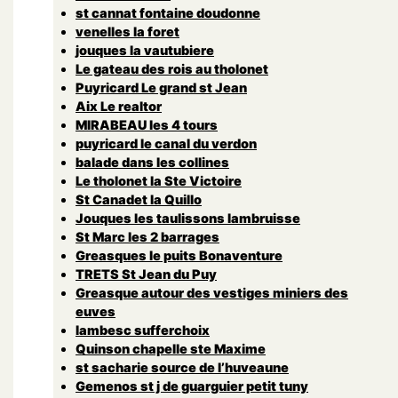
st cannat fontaine doudonne
venelles la foret
jouques la vautubiere
Le gateau des rois au tholonet
Puyricard Le grand st Jean
Aix Le realtor
MIRABEAU les 4 tours
puyricard le canal du verdon
balade dans les collines
Le tholonet la Ste Victoire
St Canadet la Quillo
Jouques les taulissons lambruisse
St Marc les 2 barrages
Greasques le puits Bonaventure
TRETS St Jean du Puy
Greasque autour des vestiges miniers des
euves
lambesc sufferchoix
Quinson chapelle ste Maxime
st sacharie source de l’huveaune
Gemenos st j de guarguier petit tuny