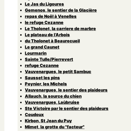
Le Jas du Ligoures
Gemenos, le sentier de la Glacière
repas de Noël à Venelles
le refuge Cezanne
Le Tholonet, la carriere de marbre
Le plateau de l’Arbois
du Tholonet à Beaurecueil
Le grand Caunet
Lourmarin
Sainte Tulle/Pierrevert
refuge Cezanne
Vauvenargues, le petit Sambuc
Sausset les pins
Peynier, les Michels
Vauvenargues, le sentier des plaideurs
Allauch, la source du chien
Vauvenargues, Laùbruise
Ste Victoire par le sentier des plaideurs
Coudoux
Kirbon, St Jean du Puy
Mimet, la grotte du "facteur"