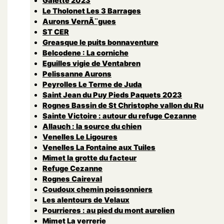
Galette 2023
Le Tholonet Les 3 Barrages
Aurons VernÃ¨gues
ST CER
Greasque le puits bonnaventure
Belcodene : La corniche
Eguilles vigie de Ventabren
Pelissanne Aurons
Peyrolles Le Terme de Juda
Saint Jean du Puy Pieds Paquets 2023
Rognes Bassin de St Christophe vallon du Ru
Sainte Victoire : autour du refuge Cezanne
Allauch : la source du chien
Venelles Le Ligoures
Venelles La Fontaine aux Tuiles
Mimet la grotte du facteur
Refuge Cezanne
Rognes Caireval
Coudoux chemin poissonniers
Les alentours de Velaux
Pourrieres : au pied du mont aurelien
Mimet La verrerie