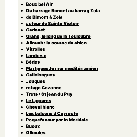
Bouc bel Air
Du barrage Bimont au barrag Zola
de Bimont à Zola
autour de Sainte Victoir
Cadenet
Grans, le long de la Touloubre
Allauch : la source du chien
Vitrolles
Lambesc
Bèdes
Martigues:le mur meditérranéen
Callelongues
Jouques
refuge Cezanne
Trets : St jean du Puy
Le Ligoures
Cheval blanc
Les balcons d Ceyreste
Roquefavour par la Meridole
Buoux
Ollioules