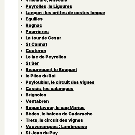
Peyrolles, le Ligoures
Lançon : les crêtes de costes longue
Eguilles
Rognac
Pourrieres
La tour de Cesar
St Cannat
Couteron
Le lac de Peyrolles
St Ser
Beaurecueil, le Bouquet
le Pilon du Roi
Puyloubier, le circuit des vignes
Cassis, les calanques
Brignoles
Ventabren
Roquefavour, le cap Marius
Bèdes, le balcon de Cadarache
Trets, le circuit des vignes
Vauvenargues : Lambrouise
St Jean du Puy