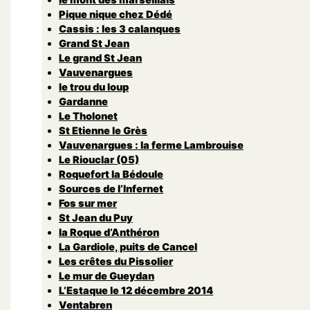
Pique nique chez Dédé
Cassis : les 3 calanques
Grand St Jean
Le grand St Jean
Vauvenargues
le trou du loup
Gardanne
Le Tholonet
St Etienne le Grès
Vauvenargues : la ferme Lambrouise
Le Riouclar (05)
Roquefort la Bédoule
Sources de l’Infernet
Fos sur mer
St Jean du Puy
la Roque d’Anthéron
La Gardiole, puits de Cancel
Les crêtes du Pissolier
Le mur de Gueydan
L’Estaque le 12 décembre 2014
Ventabren