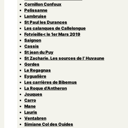
Cornillon Confoux
Pelissanne
Lambruise
St Paul les Durances
Les calanques de Callelongue
Fotvieille< le 1er Mars 2019
Saignon
Cassis
St jean du Puy
St Zacharie. Les sources de l’ Huvaune
Gordes
Le Regagnas
Eygualière
Les carrières de Bibemus
La Roque d’Antheron
Jouques
Carro
Mane
Lauris
Ventabren
Simiane Col des Ouides