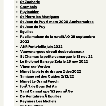
St Zacharie
Grambois
Puyloubier
St Pierre les Martigues
St Jean du Puy 6 mars 2020 Anniversaires
St Jean du Puy
Eguilles
Paella maison de la ruralitÃ© 29 septembre
2022
ANR Fontvieille juin 2022
Vauvenargues circuit desb ruisseaux
St Chamas la petite camargue le 18 nov 22
Le tholonet Barrage Zola le 25 nov 2022
Vinon sur Verdon
Mimet la piste du dragon 2 dec2022
Simiane col des Ouides 2/12/22
Mimet Le Grand Puech
forÃªt de Bouc Bel Air
Saint Cannat gpe 1/2 journÃ©e
De Ventabren Ã Eguilles
Peyniers Les Michels