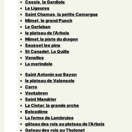
Cassis, la Gardiole
Le Ligoures
Saint Chamas, la petite Camargue
Mimet, le grand Puech
Le Garlaban
le plateau de l’Arbois
Mimet,la piste du dragon
Sausset les pins
St Canadet, La Quille
Venelles
La merindole
Saint Antonin sur Bayon
le plateau de Valensole
Carro
Ventabren
Saint Mandrier
La Ciotar, la grande arche
Belcodène
La ferme de Lambruise
gâteau des rois au plateau de l’Arbois
Gateau des rois au Tholonet