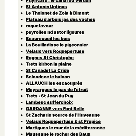
Puyricard : le canal du Verdon
St Antonin Untinos
Le Tholonet de Zola à Bimont
Plateau d’arbois jas des vaches
roquefavour
peyrolles nd astor ligoures
Beaurecueil les bois
La Bouilladisse le pigeonnier
Velaux vers Roquepertuse
Rognes St Christophe
Trets kirbon la plaine
St Canadet La Cride
Belcodene le balcon
ALLAUCH les escaouprés
Meyrargues le pas de l’étroit
Trets : St Jean du Puy
Lambesc sufferchoix
GARDANNE vers Font Belle
St Zacharie source de l’Huveaune
Velaux Roquepertuse & st Propice
Martigues le mur de la méditerranée
Maussane le rocher des Baux