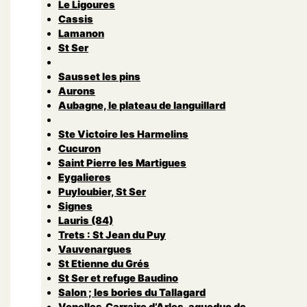
Le Ligoures
Cassis
Lamanon
St Ser
Sausset les pins
Aurons
Aubagne, le plateau de languillard
Ste Victoire les Harmelins
Cucuron
Saint Pierre les Martigues
Eygalieres
Puyloubier, St Ser
Signes
Lauris (84)
Trets : St Jean du Puy
Vauvenargues
St Etienne du Grés
St Ser et refuge Baudino
Salon ; les bories du Tallagard
Venelles,Carraire d’Arles, aqueduc de