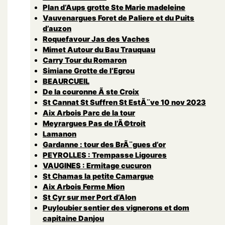
Plan d’Aups grotte Ste Marie madeleine
Vauvenargues Foret de Paliere et du Puits
d’auzon
Roquefavour Jas des Vaches
Mimet Autour du Bau Trauquau
Carry Tour du Romaron
Simiane Grotte de l’Egrou
BEAURCUEIL
De la couronne Ã ste Croix
St Cannat St Suffren St EstÃ¨ve 10 nov 2023
Aix Arbois Parc de la tour
Meyrargues Pas de l’Ã©troit
Lamanon
Gardanne : tour des BrÃ¨gues d’or
PEYROLLES : Trempasse Ligoures
VAUGINES : Ermitage cucuron
St Chamas la petite Camargue
Aix Arbois Ferme Mion
St Cyr sur mer Port d’Alon
Puyloubier sentier des vignerons et dom
capitaine Danjou