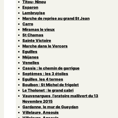
Titou- Ninou
Esparon
Lambruyise
Marche de reprise au grand St Jean
Carro
Miramas le vieux
St Chamas
Sainte Victoire
Marche dans le Vercors
Eguilles
Méjanes
Venelles
Cassis : le chemin de garrigue
Septèmes : les 3 étoiles
Eguilles, les 4 termes
Boulbon : St Michel de frigolet
Le Tholonet ; le grand cabri
Vauvenargues, l’oratoire mallivert du 13
Novembre 2015
Gardanne, le mur de Gueydan
Villelaure, Ansouis
Villelaure, Ansouis