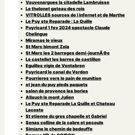
Vauvenargues la citadelle Lambruisse
Le tholonet gateau des rois
VITROLLES sources de l infernet et de Marthe
Le Puy ste Reparade : La Quille
Puyricard 1 fev 2024 spectacle Claude
Chelingue
Miramas le vieux
St Marc bimont Zola
St Marc les 2 barrages demi-journÃ©e
Le castellet les barres de castillon
Eguilles vigie de Ventabren
Puyricard le canal du Verdon
Pourrieres vers le pain de munition
st jean du puy pieds paquets
salon de provence les bories
Allauch le mont Julien
Le Puy ste Reparade La Quille et Chateau
Lacoste
St etienne du gres chapelle st Gabriel
Senas colline de la cabre et pecoule
Simiane le chemin de bedouffe