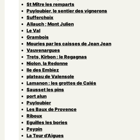
St Mître les remparts
Puyloubier, le sentier des vignerons
Sufferchoix
Allauch ; Mont Julien
Le Val
Grambois
Mouries par les caisses de Jean Jean
Vauvenargues
Trets, Kirbon : le Regagnas
Niolon, la Redonne
Ile des Embiez
plateau de Valensole
Lamanon : les grottes de Calés
Sausset les pins
port alun
Puyloubier
Les Baux de Provence
Riboux
Eguilles les bories
Peypin
La Tour d’Aigues