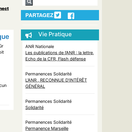
nect
PARTAGEZ
Vie Pratique
que
ûr
ANR Nationale
it
Les publications de l’ANR : la lettre,
Echo de la CFR, Flash défense
Permanences Solidarité
L’ANR , RECONNUE D’INTÉRÊT
ucun
GÉNÉRAL
Permanences Solidarité
Solidarité
Permanences Solidarité
Permanence Marseille