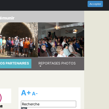
HES-DU-RHÔNE
Accepter
prémunir
OS PARTENAIRES
REPORTAGES PHOTOS
A+
)
A-
ne