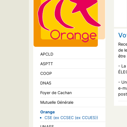
Vo
Rece
de l
APCLD
être
ASPTT
- La
ÉLEC
COOP
- Un
DNAS
e-ma
Foyer de Cachan
post
Mutuelle Générale
Orange
CSE (ex CCSEC (ex CCUES))
UNASS