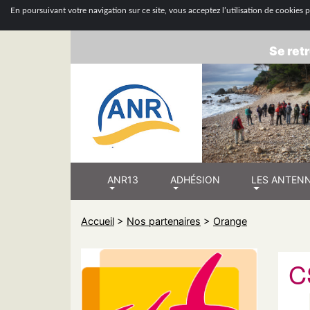
ASSOCIATION
En poursuivant votre navigation sur ce site, vous acceptez l’utilisation de cookies po
Se retr
ANR13
ADHÉSION
LES ANTEN
Accueil
>
Nos partenaires
>
Orange
C