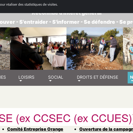
 NATIONALE DE RETRAITÉS - GROUPE BOUC
ur réaliser des statistiques de visites.
Reconnue d'intérêt général
ouver - S'entraider - S'informer - Se défendre - Se 
NES
LOISIRS
SOCIAL
DROITS ET DÉFENSE
N
SE (ex CCSEC (ex CCUES)
Comité Entreprise Orange
Ouverture de la campag