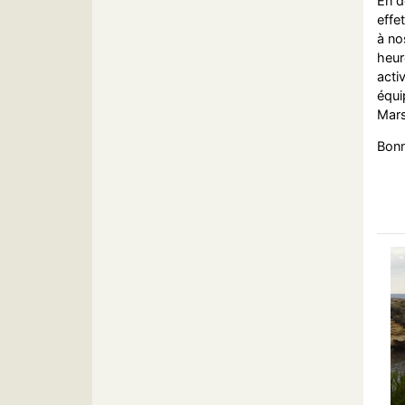
En d
effe
à no
heur
acti
équi
Mars
Bonn