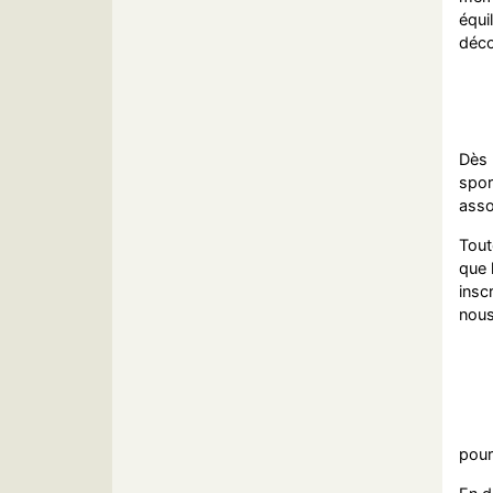
équi
déco
Dès 
spor
asso
Tout
que 
insc
nous
pour