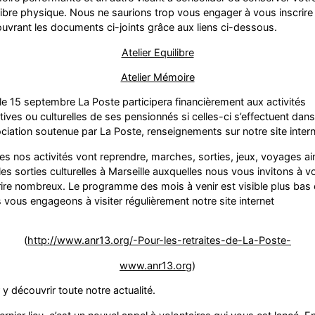
libre physique. Nous ne saurions trop vous engager à vous inscrire
uvrant les documents ci-joints grâce aux liens ci-dessous.
Atelier Equilibre
Atelier Mémoire
le 15 septembre La Poste participera financièrement aux activités
tives ou culturelles de ses pensionnés si celles-ci s’effectuent dan
ciation soutenue par La Poste, renseignements sur notre site intern
es nos activités vont reprendre, marches, sorties, jeux, voyages ai
les sorties culturelles à Marseille auxquelles nous vous invitons à v
rire nombreux. Le programme des mois à venir est visible plus bas 
 vous engageons à visiter régulièrement notre site internet
(
http://www.anr13.org/-Pour-les-retraites-de-La-Poste-
www.anr13.org
)
 y découvrir toute notre actualité.