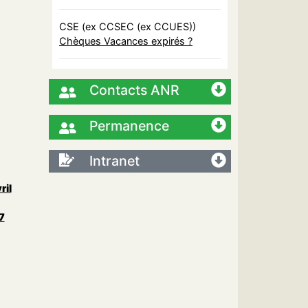
CSE (ex CCSEC (ex CCUES))
Chèques Vacances expirés ?
Contacts ANR
Permanence
Intranet
ril
7