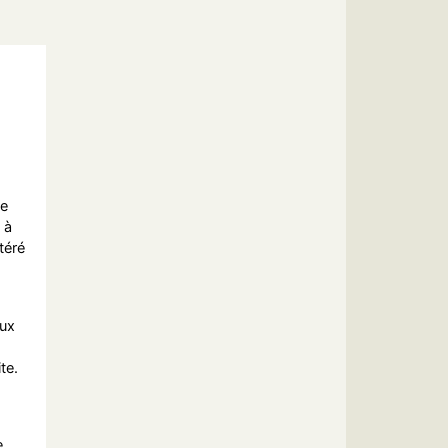
le
 à
téré
eux
te.
e