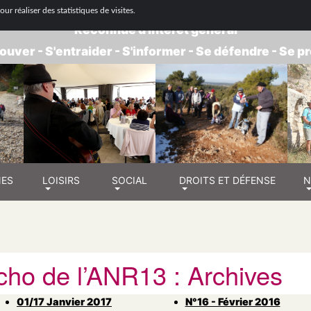
 NATIONALE DE RETRAITÉS - GROUPE BOUC
ur réaliser des statistiques de visites.
Reconnue d'intérêt général
ouver - S'entraider - S'informer - Se défendre - Se 
NES
LOISIRS
SOCIAL
DROITS ET DÉFENSE
N
cho de l’ANR13 : Archives
01/17 Janvier 2017
N°16 - Février 2016