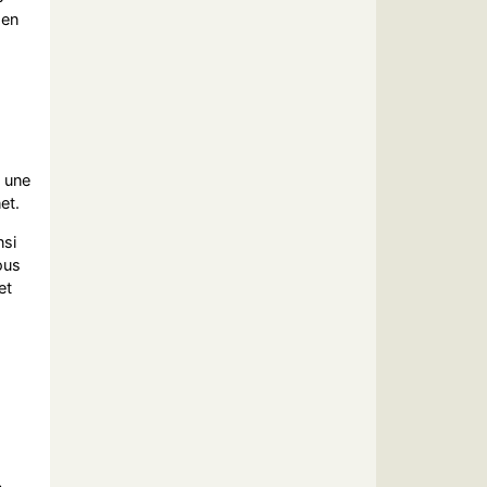
 en
s une
et.
nsi
ous
et