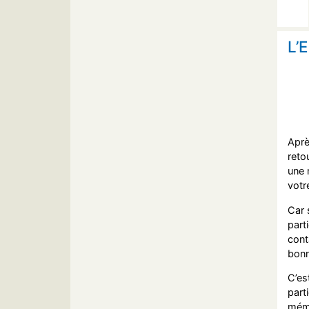
L’
Aprè
reto
une 
votr
Car 
part
cont
bonn
C’es
part
mémo