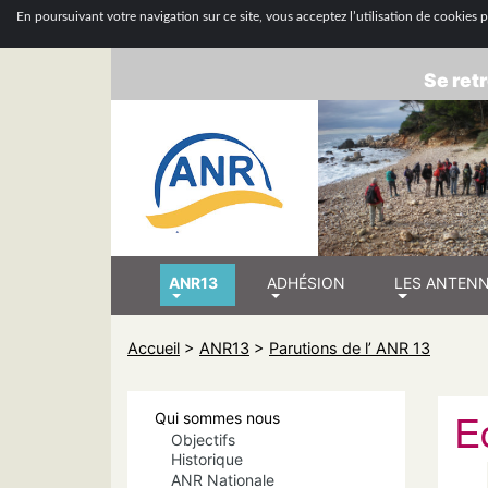
ASSOCIATION
En poursuivant votre navigation sur ce site, vous acceptez l’utilisation de cookies po
Se retr
ANR13
ADHÉSION
LES ANTEN
Accueil
>
ANR13
>
Parutions de l’ ANR 13
E
Qui sommes nous
Objectifs
Historique
ANR Nationale