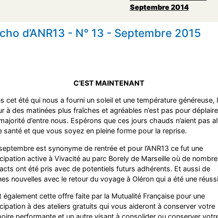
Septembre 2014
Echo d’ANR13 - N° 13 - Septembre 2015
C’EST MAINTENANT
s cet été qui nous a fourni un soleil et une température généreuse, 
ur à des matinées plus fraîches et agréables n’est pas pour déplaire
majorité d’entre nous. Espérons que ces jours chauds n’aient pas al
e santé et que vous soyez en pleine forme pour la reprise.
septembre est synonyme de rentrée et pour l’ANR13 ce fut une
icipation active à Vivacité au parc Borely de Marseille où de nombr
acts ont été pris avec de potentiels futurs adhérents. Et aussi de
es nouvelles avec le retour du voyage à Oléron qui a été une réussi
t également cette offre faite par la Mutualité Française pour une
icipation à des ateliers gratuits qui vous aideront à conserver votre
ire performante et un autre visant à consolider ou conserver votr