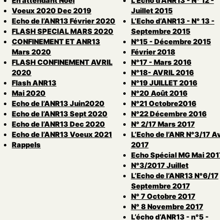
En attendant Noël
L’Echo d’ANR13 - N° 12 -
Voeux 2020 Dec 2019
Juillet 2015
Echo de l’ANR13 Février 2020
L’Echo d’ANR13 - N° 13 -
FLASH SPECIAL MARS 2020
Septembre 2015
CONFINEMENT ET ANR13
N°15 - Décembre 2015
Mars 2020
Février 2018
FLASH CONFINEMENT AVRIL
N°17 - Mars 2016
2020
N°18- AVRIL 2016
Flash ANR13
N°19 JUILLET 2016
Mai 2020
N°20 Août 2016
Echo de l’ANR13 Juin2020
N°21 Octobre2016
Echo de l’ANR13 Sept 2020
N°22 Décembre 2016
Echo de l’ANR13 Dec 2020
N° 2/17 Mars 2017
Echo de l’ANR13 Voeux 2021
L’Echo de l’ANR N°3/17 Av
Rappels
2017
Echo Spécial MG Mai 201
N°3/2017 Juillet
L’Echo de l’ANR13 N°6/17
Septembre 2017
N° 7 Octobre 2017
N° 8 Novembre 2017
L’écho d’ANR13 - n°5 -