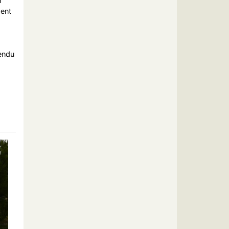
n
pent
endu