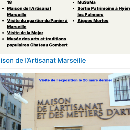
18
MuSaMa
Maison de l’Artisanat
Sortie Patrimoine à Hyèr
Marseille
les Palmiers
Visite du quartier du Panier à
Aigues Mortes
Marseille
Visite de la Major
Musée des arts et traditions
populaires Chateau Gombert
ison de l’Artisanat Marseille