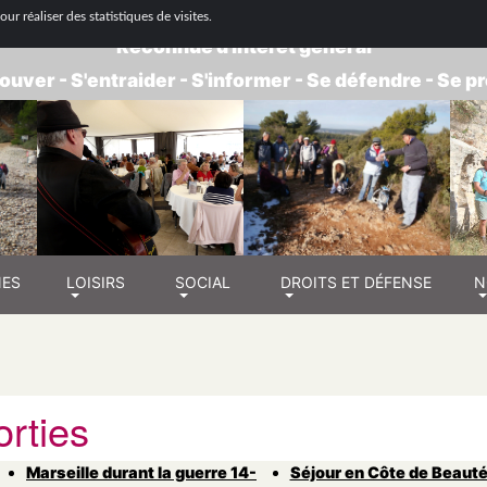
 NATIONALE DE RETRAITÉS - GROUPE BOUC
ur réaliser des statistiques de visites.
Reconnue d'intérêt général
ouver - S'entraider - S'informer - Se défendre - Se 
NES
LOISIRS
SOCIAL
DROITS ET DÉFENSE
N
orties
Marseille durant la guerre 14-
Séjour en Côte de Beaut