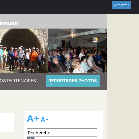
HES-DU-RHÔNE
Accepter
prémunir
OS PARTENAIRES
REPORTAGES PHOTOS
A+
A-
é