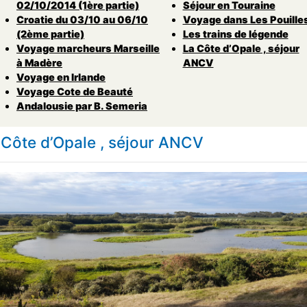
02/10/2014 (1ère partie)
Séjour en Touraine
Croatie du 03/10 au 06/10
Voyage dans Les Pouille
(2ème partie)
Les trains de légende
Voyage marcheurs Marseille
La Côte d’Opale , séjour
à Madère
ANCV
Voyage en Irlande
Voyage Cote de Beauté
Andalousie par B. Semeria
 Côte d’Opale , séjour ANCV