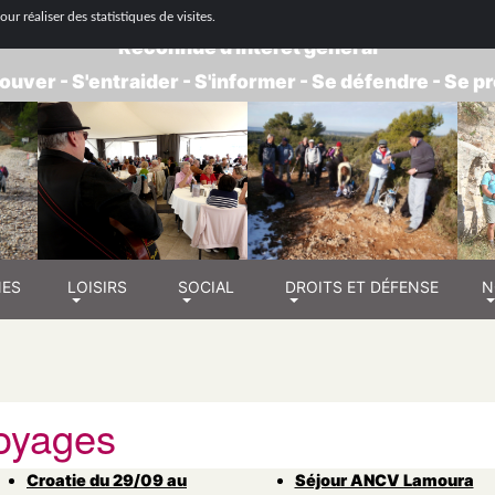
 NATIONALE DE RETRAITÉS - GROUPE BOUC
ur réaliser des statistiques de visites.
Reconnue d'intérêt général
ouver - S'entraider - S'informer - Se défendre - Se 
NES
LOISIRS
SOCIAL
DROITS ET DÉFENSE
N
oyages
Croatie du 29/09 au
Séjour ANCV Lamoura