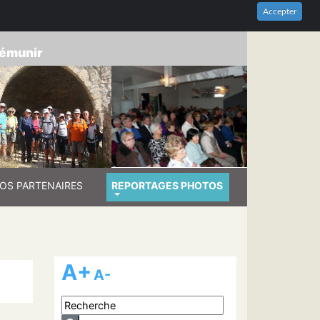
HES-DU-RHÔNE
Accepter
prémunir
OS PARTENAIRES
REPORTAGES PHOTOS
A+
A-