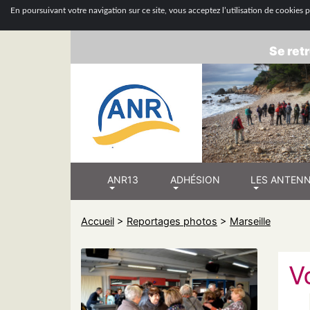
ASSOCIATION
En poursuivant votre navigation sur ce site, vous acceptez l’utilisation de cookies po
Se retr
ANR13
ADHÉSION
LES ANTEN
Accueil
>
Reportages photos
>
Marseille
V