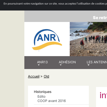
ASSOCIATION
En poursuivant votre navigation sur ce site, vous acceptez l’utilisation de cookies po
Se retr
ANR13
ADHÉSION
LES ANTEN
Accueil
>
Old
i
Historiques
Edito
COOP avant 2016