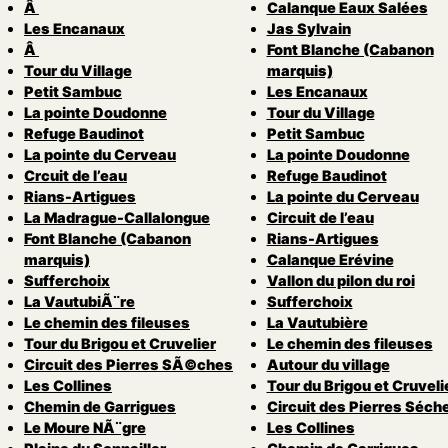
Â
Calanque Eaux Salées
Les Encanaux
Jas Sylvain
Â
Font Blanche (Cabanon
Tour du Village
marquis)
Petit Sambuc
Les Encanaux
La pointe Doudonne
Tour du Village
Refuge Baudinot
Petit Sambuc
La pointe du Cerveau
La pointe Doudonne
Crcuit de l’eau
Refuge Baudinot
Rians-Artigues
La pointe du Cerveau
La Madrague-Callalongue
Circuit de l’eau
Font Blanche (Cabanon
Rians-Artigues
marquis)
Calanque Erévine
Sufferchoix
Vallon du pilon du roi
La VautubiÃ¨re
Sufferchoix
Le chemin des fileuses
La Vautubière
Tour du Brigou et Cruvelier
Le chemin des fileuses
Circuit des Pierres SÃ©ches
Autour du village
Les Collines
Tour du Brigou et Cruveli
Chemin de Garrigues
Circuit des Pierres Séch
Le Moure NÃ¨gre
Les Collines