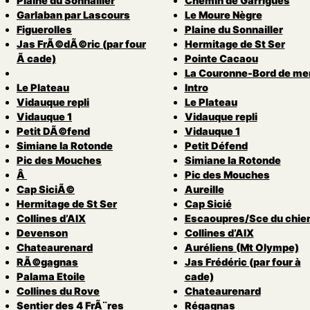
Plaine du Sonnailler
Chemin de Garrigues
Garlaban par Lascours
Le Moure Nègre
Figuerolles
Plaine du Sonnailler
Jas FrÃ©dÃ©ric (par four
Hermitage de St Ser
Ã cade)
Pointe Cacaou
La Couronne-Bord de me
Le Plateau
Intro
Vidauque repli
Le Plateau
Vidauque 1
Vidauque repli
Petit DÃ©fend
Vidauque 1
Simiane la Rotonde
Petit Défend
Pic des Mouches
Simiane la Rotonde
Â
Pic des Mouches
Cap SiciÃ©
Aureille
Hermitage de St Ser
Cap Sicié
Collines d’AIX
Escaoupres/Sce du chie
Devenson
Collines d’AIX
Chateaurenard
Auréliens (Mt Olympe)
RÃ©gagnas
Jas Frédéric (par four à
Palama Etoile
cade)
Collines du Rove
Chateaurenard
Sentier des 4 FrÃ¨res
Régagnas