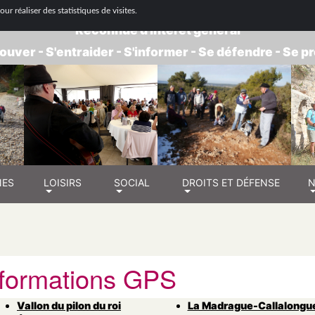
 NATIONALE DE RETRAITÉS - GROUPE BOUC
ur réaliser des statistiques de visites.
Reconnue d'intérêt général
ouver - S'entraider - S'informer - Se défendre - Se 
NES
LOISIRS
SOCIAL
DROITS ET DÉFENSE
N
nformations GPS
Vallon du pilon du roi
La Madrague-Callalongu