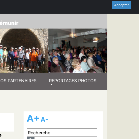
HES-DU-RHÔNE
Accepter
prémunir
OS PARTENAIRES
REPORTAGES PHOTOS
A+
A-
e