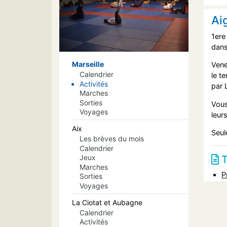
Ai
1ere
dans
Marseille
Vene
Calendrier
le t
Activités
par 
Marches
Sorties
Vous
Voyages
leur
Aix
Seul
Les brèves du mois
Calendrier
T
Jeux
Marches
P
Sorties
Voyages
La Ciotat et Aubagne
Calendrier
Activités