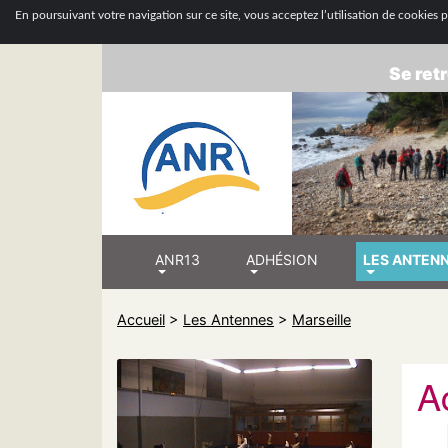
ASSOCIATION
En poursuivant votre navigation sur ce site, vous acceptez l’utilisation de cookies po
Se retr
ANR13
ADHÉSION
LES ANTEN
Accueil
>
Les Antennes
>
Marseille
Ac