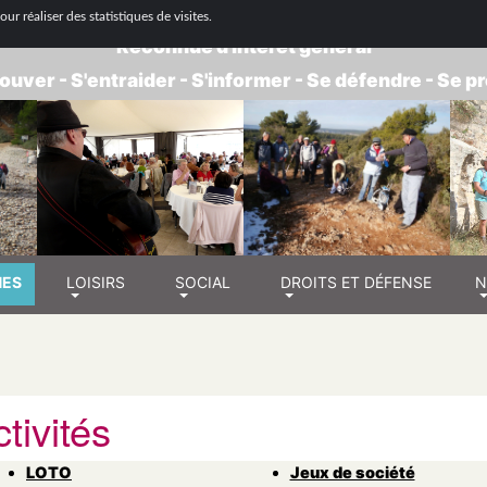
 NATIONALE DE RETRAITÉS - GROUPE BOUC
ur réaliser des statistiques de visites.
Reconnue d'intérêt général
ouver - S'entraider - S'informer - Se défendre - Se 
NES
LOISIRS
SOCIAL
DROITS ET DÉFENSE
N
tivités
LOTO
Jeux de société