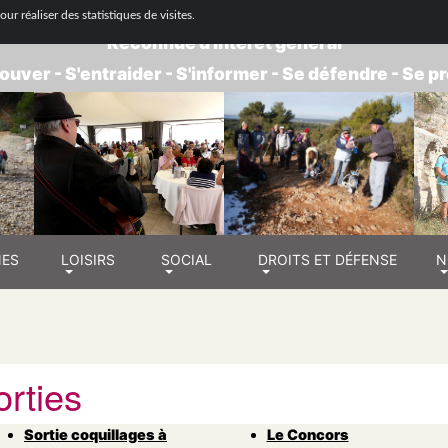
 NATIONALE DE RETRAITÉS - GROUPE BOUC
ur réaliser des statistiques de visites.
Reconnue d'intérêt général
ouver - S'entraider - S'informer - Se défendre - Se 
NES
LOISIRS
SOCIAL
DROITS ET DÉFENSE
N
orties
Sortie coquillages à
Le Concors