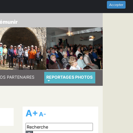
HES-DU-RHÔNE
Accepter
prémunir
OS PARTENAIRES
REPORTAGES PHOTOS
A+
A-