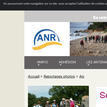
ASSOCIATION
En poursuivant votre navigation sur ce site, vous acceptez l’utilisation de cookies po
Se retr
ANR13
ADHÉSION
LES ANTEN
Accueil
>
Reportages photos
>
Aix
S