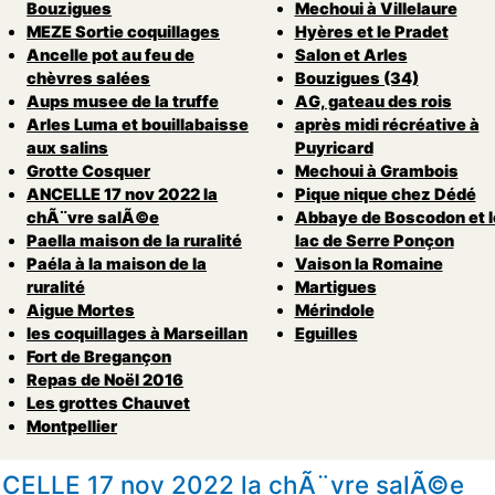
Bouzigues
Mechoui à Villelaure
MEZE Sortie coquillages
Hyères et le Pradet
Ancelle pot au feu de
Salon et Arles
chèvres salées
Bouzigues (34)
Aups musee de la truffe
AG, gateau des rois
Arles Luma et bouillabaisse
après midi récréative à
aux salins
Puyricard
Grotte Cosquer
Mechoui à Grambois
ANCELLE 17 nov 2022 la
Pique nique chez Dédé
chÃ¨vre salÃ©e
Abbaye de Boscodon et l
Paella maison de la ruralité
lac de Serre Ponçon
Paéla à la maison de la
Vaison la Romaine
ruralité
Martigues
Aigue Mortes
Mérindole
les coquillages à Marseillan
Eguilles
Fort de Bregançon
Repas de Noël 2016
Les grottes Chauvet
Montpellier
CELLE 17 nov 2022 la chÃ¨vre salÃ©e