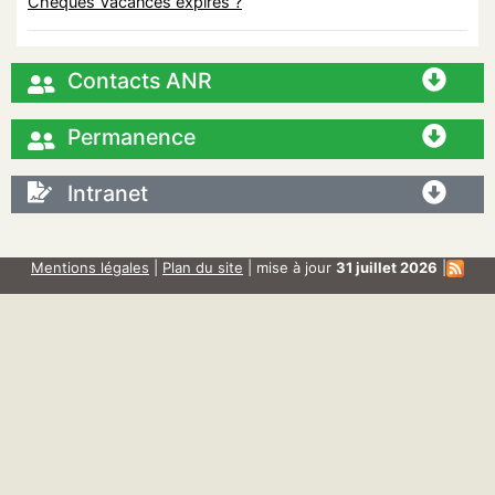
Chèques Vacances expirés ?
Contacts ANR
Permanence
Intranet
Mentions légales
|
Plan du site
| mise à jour
31 juillet 2026
|