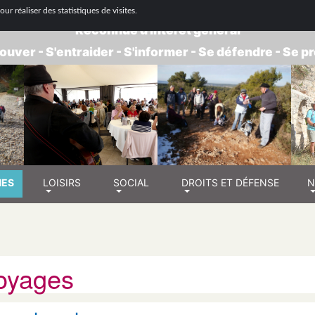
 NATIONALE DE RETRAITÉS - GROUPE BOUC
ur réaliser des statistiques de visites.
Reconnue d'intérêt général
ouver - S'entraider - S'informer - Se défendre - Se 
NES
LOISIRS
SOCIAL
DROITS ET DÉFENSE
N
oyages