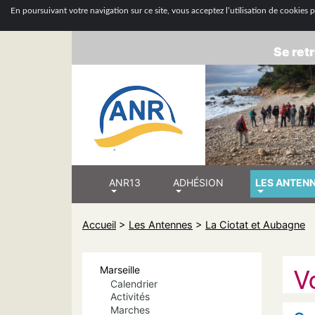
ASSOCIATION
En poursuivant votre navigation sur ce site, vous acceptez l’utilisation de cookies po
Se retr
ANR13
ADHÉSION
LES ANTEN
Accueil
>
Les Antennes
>
La Ciotat et Aubagne
V
Marseille
Calendrier
Activités
Marches