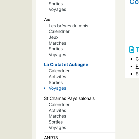
Co
Sorties
Voyages
Aix
Les brèves du mois
Calendrier
Jeux
Marches
T
Sorties
Voyages
C
La Ciotat et Aubagne
P
Calendrier
E
Activités
Sorties
Voyages
St Chamas Pays salonais
Calendrier
Activités
Marches
Sorties
Voyages
ANR13