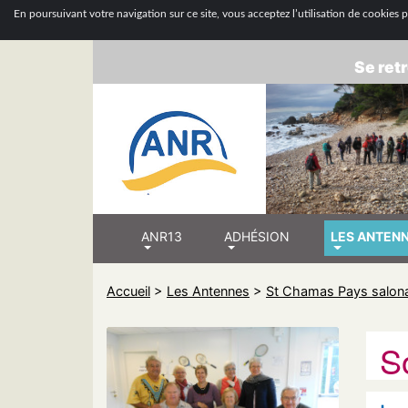
ASSOCIATION
En poursuivant votre navigation sur ce site, vous acceptez l’utilisation de cookies po
Se retr
ANR13
ADHÉSION
LES ANTEN
Accueil
>
Les Antennes
>
St Chamas Pays salon
S